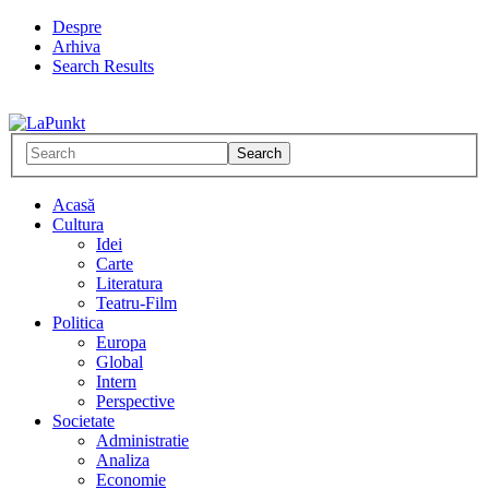
Despre
Arhiva
Search Results
Acasă
Cultura
Idei
Carte
Literatura
Teatru-Film
Politica
Europa
Global
Intern
Perspective
Societate
Administratie
Analiza
Economie