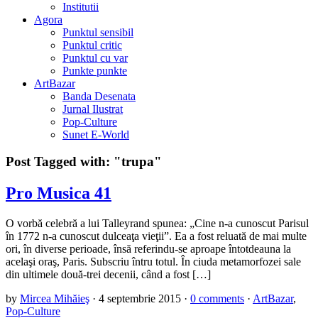
Institutii
Agora
Punktul sensibil
Punktul critic
Punktul cu var
Punkte punkte
ArtBazar
Banda Desenata
Jurnal Ilustrat
Pop-Culture
Sunet E-World
Post Tagged with:
"trupa"
Pro Musica 41
O vorbă celebră a lui Talleyrand spunea: „Cine n-a cunoscut Parisul
în 1772 n-a cunoscut dulceaţa vieţii”. Ea a fost reluată de mai multe
ori, în diverse perioade, însă referindu-se aproape întotdeauna la
acelaşi oraş, Paris. Subscriu întru totul. În ciuda metamorfozei sale
din ultimele două-trei decenii, când a fost […]
by
Mircea Mihăieş
·
4 septembrie 2015
·
0 comments
·
ArtBazar
,
Pop-Culture