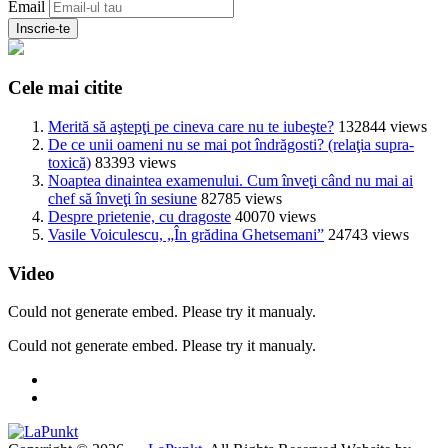
Email
Cele mai citite
Merită să aştepţi pe cineva care nu te iubeşte?
132844 views
De ce unii oameni nu se mai pot îndrăgosti? (relaţia supra-
toxică)
83393 views
Noaptea dinaintea examenului. Cum înveţi când nu mai ai
chef să înveţi în sesiune
82785 views
Despre prietenie, cu dragoste
40070 views
Vasile Voiculescu, „În grădina Ghetsemani”
24743 views
Video
Could not generate embed. Please try it manualy.
Could not generate embed. Please try it manualy.