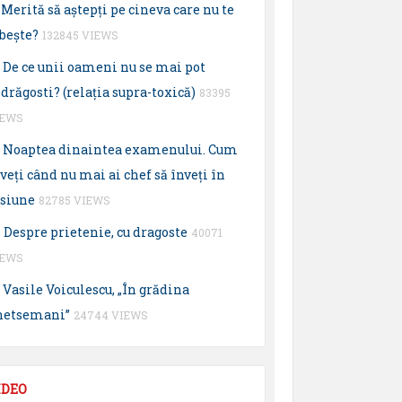
Merită să aştepţi pe cineva care nu te
beşte?
132845 VIEWS
De ce unii oameni nu se mai pot
drăgosti? (relaţia supra-toxică)
83395
IEWS
Noaptea dinaintea examenului. Cum
veţi când nu mai ai chef să înveţi în
esiune
82785 VIEWS
Despre prietenie, cu dragoste
40071
IEWS
Vasile Voiculescu, „În grădina
hetsemani”
24744 VIEWS
IDEO