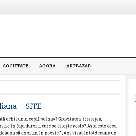
SOCIETATE
AGORA
ARTBAZAR
iana – SITE
tă ochii unui copil bolnav? Gravitatea, tristețea,
re în fața durerii care se citește acolo? Asta este ceea
tdeauna să exprim în poezie.” „Am visat întotdeauna un