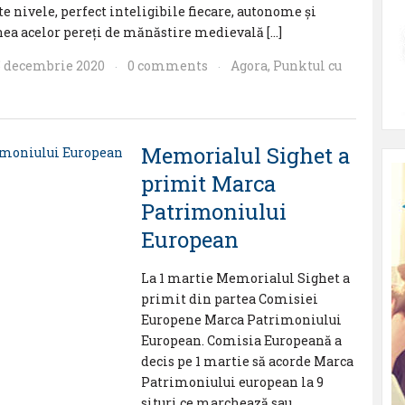
e nivele, perfect inteligibile fiecare, autonome și
nea acelor pereți de mănăstire medievală […]
5 decembrie 2020
0 comments
Agora
,
Punktul cu
·
·
Memorialul Sighet a
primit Marca
Patrimoniului
European
La 1 martie Memorialul Sighet a
primit din partea Comisiei
Europene Marca Patrimoniului
European. Comisia Europeană a
decis pe 1 martie să acorde Marca
Patrimoniului european la 9
situri ce marchează sau