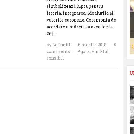
simbolizează lupta pentru
istoria, integrarea, idealurile și
valorile europene. Ceremonia de
acordare a mărcii va avea loc la
26 […]
by
LaPunkt
5 martie 2018
0
·
·
comments
Agora
,
Punktul
·
sensibil
U