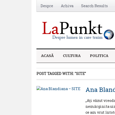
Despre
Arhiva
Search Results
ACASĂ
CULTURA
POLITICA
POST TAGGED WITH:
"SITE"
Ana Bland
„Ați văzut vreoda
nemărginita uimi
ce am vrut înto