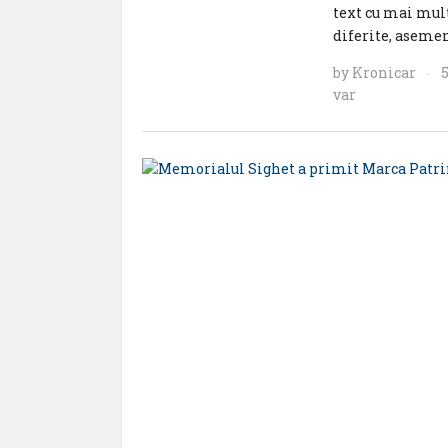
text cu mai mult
diferite, aseme
by
Kronicar
·
var