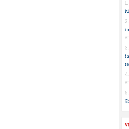
iu
în
V
în
s
V
G
V