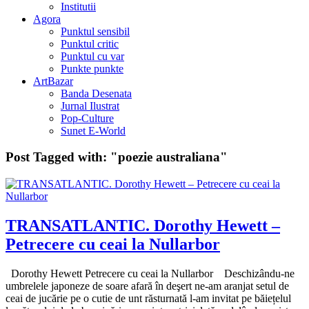
Institutii
Agora
Punktul sensibil
Punktul critic
Punktul cu var
Punkte punkte
ArtBazar
Banda Desenata
Jurnal Ilustrat
Pop-Culture
Sunet E-World
Post Tagged with:
"poezie australiana"
TRANSATLANTIC. Dorothy Hewett –
Petrecere cu ceai la Nullarbor
Dorothy Hewett Petrecere cu ceai la Nullarbor Deschizându-ne
umbrelele japoneze de soare afară în deşert ne-am aranjat setul de
ceai de jucărie pe o cutie de unt răsturnată l-am invitat pe băiețelul