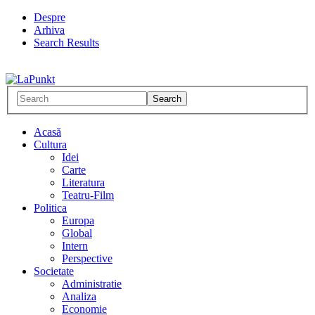
Despre
Arhiva
Search Results
Acasă
Cultura
Idei
Carte
Literatura
Teatru-Film
Politica
Europa
Global
Intern
Perspective
Societate
Administratie
Analiza
Economie