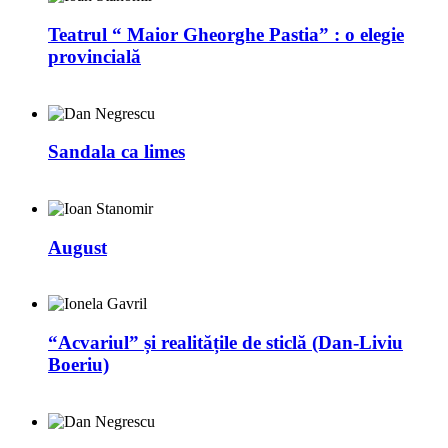
Teatrul “ Maior Gheorghe Pastia” : o elegie
provincială
Sandala ca limes
August
“Acvariul” și realitățile de sticlă (Dan-Liviu
Boeriu)