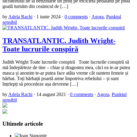
lucrătorului de la benzinărie un prinț pe tricicletă pedalând pe pista
goală turnăm din ceainicul de […]
by
Adela Rachi
·
1 iunie 2024
·
0 comments
·
Agora
,
Punktul
sensibil
TRANSATLANTIC. Judith Wright-
Toate lucrurile conspiră
Judith Wright Toate lucrurile conspiră Toate lucrurile conspiră să
mă îndepărteze de tine – chiar și dragostea mea, căci ea te-ar putea
masca și anonim te-ar putea face atâta vreme cât suntem femeie și
bărbat. Toți bărbații poartă arme împotriva rebelului – și sunt
înțelepți să procedeze așa devreme […]
by
Adela Rachi
·
14 august 2021
·
0 comments
·
Agora
,
Punktul
sensibil
Ultimele articole