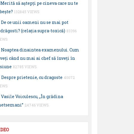
Merită să aştepţi pe cineva care nu te
beşte?
132845 VIEWS
De ce unii oameni nu se mai pot
drăgosti? (relaţia supra-toxică)
83396
IEWS
Noaptea dinaintea examenului. Cum
veţi când nu mai ai chef să înveţi în
esiune
82785 VIEWS
Despre prietenie, cu dragoste
40072
IEWS
Vasile Voiculescu, „În grădina
hetsemani”
24746 VIEWS
IDEO