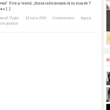
van”. Uite şi textul: „Sursa informează că în ziua de 7
.c. […]
aniel Vighi
22 iulie 2016
0 comments
Agora
,
·
·
·
kte punkte
U