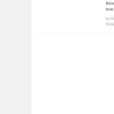
Bolo
mai a
by
D
Pun