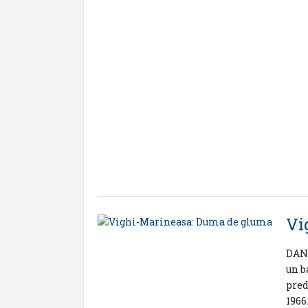
Vi
DANI
un b
pred
1966