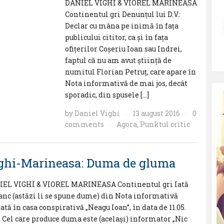
DANIEL VIGHI & VIOREL MARINEASA
Continentul gri Denunțul lui D.V.:
Declar cu mâna pe inimă în fața
publicului cititor, ca şi în fața
ofițerilor Coșeriu Ioan sau Indrei,
faptul că nu am avut știință de
numitul Florian Petruț, care apare în
Nota informativă de mai jos, decât
sporadic, din spusele […]
by
Daniel Vighi
13 august 2016
0
·
·
comments
Agora
,
Punktul critic
·
ghi-Marineasa: Duma de gluma
EL VIGHI & VIOREL MARINEASA Continentul gri Iată
anc (astăzi li se spune dume) din Nota informativă
ată în casa conspirativă „Neagu Ioan”, în data de 11.05.
. Cel care produce duma este (acelaşi) informator „Nic