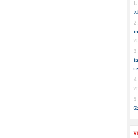
iu
în
V
în
s
V
G
V