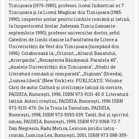
Timişoara (1976-1985); profesor, liceul Industrial nr.7
Timişoara şi la Liceul Maghiar din Timişoara (1985-
1990); inspector şcolar pentru limbile română şi latină,
la Inspectoratul Şcolar Judeţean Timiş (ianuarie-
septembrie 1990); profesor universitar doctor, şeful
Catedrei de limbi clasice la Facultatea de Litere a
Universităţii de Vest din Timişoara (începând din
1996). Colaborează la: „Orizont, „Altarul Banatului,
„Ariergarda", „Renaşterea Bănăţeană. Paralela 45",
„Analele Universităţii din Timişoara", „Studii de
literatură română şi comparată", „Signum" (Dresda),
„Lumea liberă" (New York) etc. PUBLICAȚII: Volume:
Cărţi de autor Cultură şi civilizaţie latină în cuvinte,
PAIDEIA, Bucureşti, 1996, ISBN 973-9131-45-0. Literatură
latină. Autori creştini, PAIDEIA, Bucureşti, 1996 ISBN
973-9131-476. De la Troia la Tusculum, PAIDEIA,
Bucureşti, 1998, ISBN 973-9393-039. Tatăl, fiul şi spiritul
uman, PAIDEIA, Bucureşti, 1999, ISBN 973-9368-72-7.
Dan Negrescu, Radu Motica, Lexicon juridic latin -
român, Lumina Lex, Bucureşti, 2001, ISBN 973-588-359-