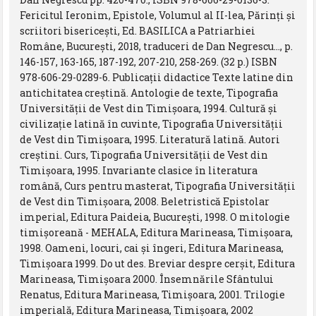
Fericitul Ieronim, Epistole, Volumul al II-lea, Părinți și
scriitori bisericești, Ed. BASILICA a Patriarhiei
Române, București, 2018, traduceri de Dan Negrescu…, p.
146-157, 163-165, 187-192, 207-210, 258-269. (32 p.) ISBN
978-606-29-0289-6. Publicaţii didactice Texte latine din
antichitatea creştină. Antologie de texte, Tipografia
Universităţii de Vest din Timişoara, 1994. Cultură şi
civilizaţie latină în cuvinte, Tipografia Universităţii
de Vest din Timişoara, 1995. Literatură latină. Autori
creştini. Curs, Tipografia Universităţii de Vest din
Timişoara, 1995. Invariante clasice în literatura
română, Curs pentru masterat, Tipografia Universităţii
de Vest din Timişoara, 2008. Beletristică Epistolar
imperial, Editura Paideia, Bucureşti, 1998. O mitologie
timişoreană - MEHALA, Editura Marineasa, Timişoara,
1998. Oameni, locuri, cai şi îngeri, Editura Marineasa,
Timişoara 1999. Do ut des. Breviar despre cerşit, Editura
Marineasa, Timişoara 2000. Însemnările Sfântului
Renatus, Editura Marineasa, Timişoara, 2001. Trilogie
imperială, Editura Marineasa, Timişoara, 2002