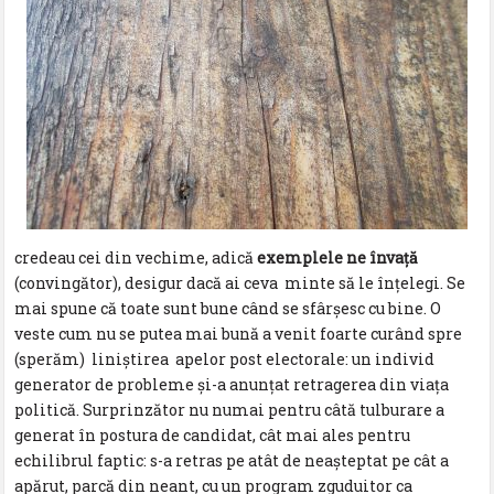
credeau cei din vechime, adică
exemplele ne învață
(convingător), desigur dacă ai ceva minte să le înțelegi. Se
mai spune că toate sunt bune când se sfârșesc cu bine. O
veste cum nu se putea mai bună a venit foarte curând spre
(sperăm) liniștirea apelor post electorale: un individ
generator de probleme și-a anunțat retragerea din viața
politică. Surprinzător nu numai pentru câtă tulburare a
generat în postura de candidat, cât mai ales pentru
echilibrul faptic: s-a retras pe atât de neașteptat pe cât a
apărut, parcă din neant, cu un program zguduitor ca