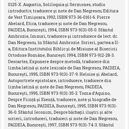
0125-X. Augustin, Soliloquia şi Sermones, studiu
introductiv, traducere şi note de Dan Negrescu, Editura
de Vest Timişoara, 1992, ISBN 973-36-0161-6. Pierre
Abelard, Etica, traducere şi note de Dan Negrescu,
PAIDEIA, Bucureşti, 1994, ISBN 973-9131-05-0. Sfântul
Ambrozie, Imnuri, traducere şi introducere de lect. dr.
Dan Negrescu, în Sfântul Ambrozie. Scrieri, partea a II-
a, Editura Institutului Biblic şi de Misiune al Bisericii
Ortodoxe Române, Bucureşti 1994, ISBN 973-912-28-3.
Descartes, Expunere despre metodă, traducere din
limba latină şi note lexicale de Dan Negrescu, PAIDEIA,
Bucureşti, 1995, ISBN 973-9131-37-9. Heloise şi Abelard,
Autoportrete epistolare, introducere, traducere din
limba latină şi note de Dan Negrescu, PAIDEIA,
Bucureşti, 1995, ISBN 973-9131-35-2. Toma d’Aquino,
Despre Fiinţă şi Esenţă, traducere, note şi biografie de
Dan Negrescu, PAIDEIA, Bucureşti, 1995, ISBN 973-9131-
36-0. Sfântul Ieronim, Despre bărbaţii iluştri şi alte
scrieri, introduceri, traduceri şi note de Dan Negrescu,
PAIDEIA, Bucureşti, 1997, ISBN 973-9131-74-3. Sfântul