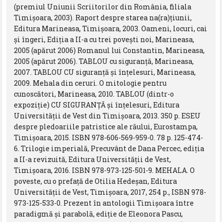
(premiul Uniunii Scriitorilor din România, filiala
Timişoara, 2003). Raport despre starea na(ra)ţiunii,
Editura Marineasa, Timişoara, 2003. Oameni, locuri, cai
şi îngeri, Ediţia a II-a cu trei poveşti noi, Marineasa,
2005 (apărut 2006) Romanul lui Constantin, Marineasa,
2005 (apărut 2006). TABLOU cu siguranţă, Marineasa,
2007. TABLOU CU siguranţă şi înţelesuri, Marineasa,
2009. Mehala din ceruri. O mitologie pentru
cunoscători, Marineasa, 2010. TABLOU (dintr-o
expoziţie) CU SIGURANŢĂ şi înţelesuri, Editura
Universităţii de Vest din Timişoara, 2013. 350 p. ESEU
despre pledoariile patristice ale răului, Eurostampa,
Timișoara, 2015. ISBN 978-606-569-959-0. 78 p. 125-474-
6. Trilogie imperială, Precuvânt de Dana Percec, ediția
a II-a revizuită, Editura Universității de Vest,
Timișoara, 2016. ISBN 978-973-125-501-9. MEHALA. O
poveste, cu o prefață de Otilia Hedeșan, Editura
Universității de Vest, Timișoara, 2017, 254 p., ISBN 978-
973-125-533-0. Prezent în antologii Timişoara între
paradigmă şi parabolă, ediţie de Eleonora Pascu,