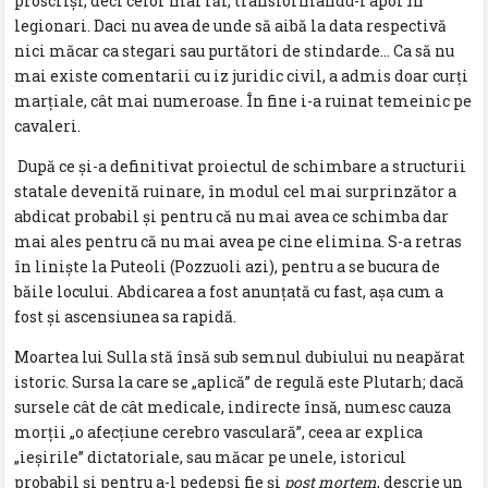
proscriși, deci celor mai răi, transformându-i apoi în
legionari.
Daci nu avea de unde să aibă la data respectivă
nici măcar ca stegari sau purtători de stindarde… Ca să nu
mai existe comentarii cu iz juridic civil, a admis doar curți
marțiale, cât mai numeroase. În fine i-a ruinat temeinic pe
cavaleri.
După ce și-a definitivat proiectul de schimbare a structurii
statale devenită ruinare, în modul cel mai surprinzător a
abdicat probabil și pentru că nu mai avea ce schimba dar
mai ales pentru că nu mai avea pe cine elimina. S-a retras
în liniște la Puteoli (Pozzuoli azi), pentru a se bucura de
băile locului. Abdicarea a fost anunțată cu fast, așa cum a
fost și ascensiunea sa rapidă.
Moartea lui Sulla stă însă sub semnul dubiului nu neapărat
istoric. Sursa la care se „aplică” de regulă este Plutarh; dacă
sursele cât de cât medicale, indirecte însă, numesc cauza
morții „o afecțiune cerebro vasculară”, ceea ar explica
„ieșirile” dictatoriale, sau măcar pe unele, istoricul
probabil și pentru a-l pedepsi fie și
post mortem
, descrie un