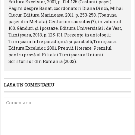
Editura Excelsior, 2001, p. 124-125 (Castanii paşei).
Pagini despre Banat, coordonatori Diana Dincă, Mihai
Ciucur, Editura Marineasa, 2011, p. 253-258. (Toamna
paşei din Mehala). Centurion sau sutaș (?), în volumul
100. Gânduri și ipostaze. Editura Universității de Vest,
Timișoara, 2018, p. 125-131. Prezenţe în antologii:
Timişoara între paradigmă şi parabolă,Timişoara,
Editura Excelsior, 2001. Premii literare: Premiul
pentru proză al Filialei Timişoara a Uniunii
Scriitorilor din România (2003).
LASA UN COMENTARIU