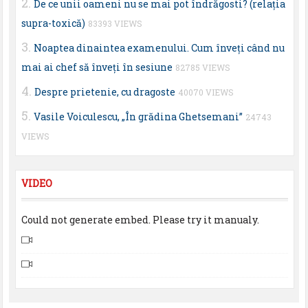
De ce unii oameni nu se mai pot îndrăgosti? (relaţia
supra-toxică)
83393 VIEWS
Noaptea dinaintea examenului. Cum înveţi când nu
mai ai chef să înveţi în sesiune
82785 VIEWS
Despre prietenie, cu dragoste
40070 VIEWS
Vasile Voiculescu, „În grădina Ghetsemani”
24743
VIEWS
VIDEO
Could not generate embed. Please try it manualy.