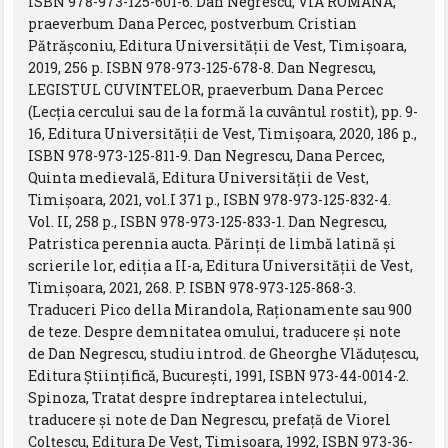
ISBN 978-973-125-601-6. Dan Negrescu, VIA ROMANA,
praeverbum Dana Percec, postverbum Cristian
Pătrășconiu, Editura Universității de Vest, Timișoara,
2019, 256 p. ISBN 978-973-125-678-8. Dan Negrescu,
LEGISTUL CUVINTELOR, praeverbum Dana Percec
(Lecția cercului sau de la formă la cuvântul rostit), pp. 9-
16, Editura Universității de Vest, Timișoara, 2020, 186 p.,
ISBN 978-973-125-811-9. Dan Negrescu, Dana Percec,
Quinta medievală, Editura Universității de Vest,
Timișoara, 2021, vol.I 371 p., ISBN 978-973-125-832-4.
Vol. II, 258 p., ISBN 978-973-125-833-1. Dan Negrescu,
Patristica perennia aucta. Părinți de limbă latină și
scrierile lor, ediția a II-a, Editura Universității de Vest,
Timișoara, 2021, 268. P. ISBN 978-973-125-868-3.
Traduceri Pico della Mirandola, Raţionamente sau 900
de teze. Despre demnitatea omului, traducere şi note
de Dan Negrescu, studiu introd. de Gheorghe Vlăduţescu,
Editura Ştiinţifică, Bucureşti, 1991, ISBN 973-44-0014-2.
Spinoza, Tratat despre îndreptarea intelectului,
traducere şi note de Dan Negrescu, prefaţă de Viorel
Colţescu, Editura De Vest, Timişoara, 1992, ISBN 973-36-