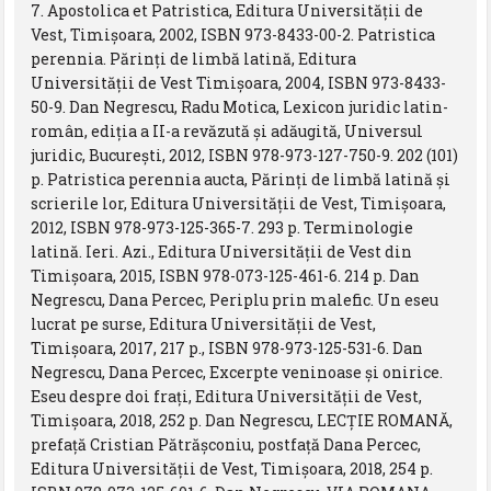
7. Apostolica et Patristica, Editura Universităţii de
Vest, Timişoara, 2002, ISBN 973-8433-00-2. Patristica
perennia. Părinţi de limbă latină, Editura
Universităţii de Vest Timişoara, 2004, ISBN 973-8433-
50-9. Dan Negrescu, Radu Motica, Lexicon juridic latin-
român, ediţia a II-a revăzută şi adăugită, Universul
juridic, Bucureşti, 2012, ISBN 978-973-127-750-9. 202 (101)
p. Patristica perennia aucta, Părinţi de limbă latină şi
scrierile lor, Editura Universităţii de Vest, Timişoara,
2012, ISBN 978-973-125-365-7. 293 p. Terminologie
latină. Ieri. Azi., Editura Universității de Vest din
Timișoara, 2015, ISBN 978-073-125-461-6. 214 p. Dan
Negrescu, Dana Percec, Periplu prin malefic. Un eseu
lucrat pe surse, Editura Universității de Vest,
Timișoara, 2017, 217 p., ISBN 978-973-125-531-6. Dan
Negrescu, Dana Percec, Excerpte veninoase și onirice.
Eseu despre doi frați, Editura Universității de Vest,
Timișoara, 2018, 252 p. Dan Negrescu, LECȚIE ROMANĂ,
prefață Cristian Pătrășconiu, postfață Dana Percec,
Editura Universității de Vest, Timișoara, 2018, 254 p.