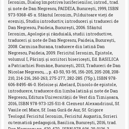
Ieronim, Dialog împotriva luciferienilor, introd., trad.
şi note de Dan Negrescu, PAIDEIA, Bucureşti, 1999, ISBN
973-9368-45-x. Sfântul Ieronim, Pilduitoare vieţi de
eremiţi, Studiu introductiv, introduceri şi traduceri de
Dan Negrescu, Paideia, Bucureşti, 2006. Sfântul
Ieronim, Apologie şi rânduială, studii introductive,
traduceri şi note de Dan Negrescu, Paideia, Bucureşti,
2008. Carmina Burana, traducere din latină Dan
Negrescu, Paideia, 2009. Fericitul Ieronim, Epistole,
volumul I, Părinţi şi scriitori bisericeşti, Ed. BASILICA
a Patriarhiei Române, Bucureşti, 2013, Traduceri de Dan
Nicolae Negrescu,..., p. 43-50, 93-95, 156-205, 205-208, 208-
210, 214-216, 260-263, 275-277, 282-285. (75p.), ISBN 978-
606-8495-46-0. Heloise și Abelard, Dincolo de epistole,
introducere, traducere din limba latină și note de Dan
Negrescu, Editura Universității de Vest din Timișoara,
2016, ISBN 978-973-125-511-8. Clement Alexandrinul, Sf.
Vasile cel Mare, Sf. Ioan Gură de Aur, Sf. Grigore
Teologul Fericitul Ieronim, Fericitul Augustin, Scrieri
cu tematică pedagogică, Basilica, București, 2016, trad.
Dan Negrescu pp. 420-470., ISBN 978-606-29-0136-3.