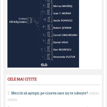
CELE MAI CITITE
Merită să aştepţi pe cineva care nu te iubeşte?
132844
VIEWS