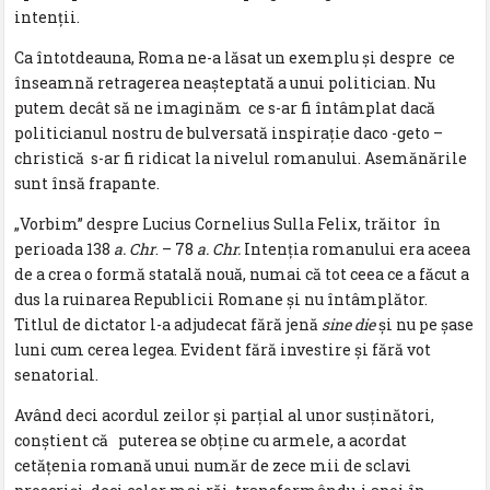
intenții.
Ca întotdeauna, Roma ne-a lăsat un exemplu și despre ce
înseamnă retragerea neașteptată a unui politician. Nu
putem decât să ne imaginăm ce s-ar fi întâmplat dacă
politicianul nostru de bulversată inspirație daco -geto –
christică s-ar fi ridicat la nivelul romanului. Asemănările
sunt însă frapante.
„Vorbim” despre Lucius Cornelius Sulla Felix, trăitor în
perioada 138
a. Chr
. – 78
a. Chr.
Intenția romanului era aceea
de a crea o formă statală nouă, numai că tot ceea ce a făcut a
dus la ruinarea Republicii Romane și nu întâmplător.
Titlul de dictator l-a adjudecat fără jenă
sine die
și nu pe șase
luni cum cerea legea. Evident fără investire și fără vot
senatorial.
Având deci acordul zeilor și parțial al unor susținători,
conștient că puterea se obține cu armele, a acordat
cetățenia romană unui număr de zece mii de sclavi