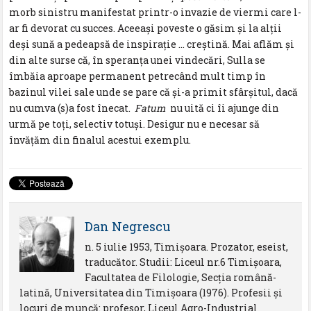
morb sinistru manifestat printr-o invazie de viermi care l-
ar fi devorat cu succes. Aceeași poveste o găsim și la alții
deși sună a pedeapsă de inspirație … creștină. Mai aflăm și
din alte surse că, în speranța unei vindecări, Sulla se
îmbăia aproape permanent petrecând mult timp în
bazinul vilei sale unde se pare că și-a primit sfârșitul, dacă
nu cumva (s)a fost înecat.
Fatum
nu uită ci îi ajunge din
urmă pe toți, selectiv totuși. Desigur nu e necesar să
învățăm din finalul acestui exemplu.
Dan Negrescu
n. 5 iulie 1953, Timişoara. Prozator, eseist,
traducător. Studii: Liceul nr.6 Timişoara,
Facultatea de Filologie, Secţia română-
latină, Universitatea din Timişoara (1976). Profesii şi
locuri de muncă: profesor, Liceul Agro-Industrial