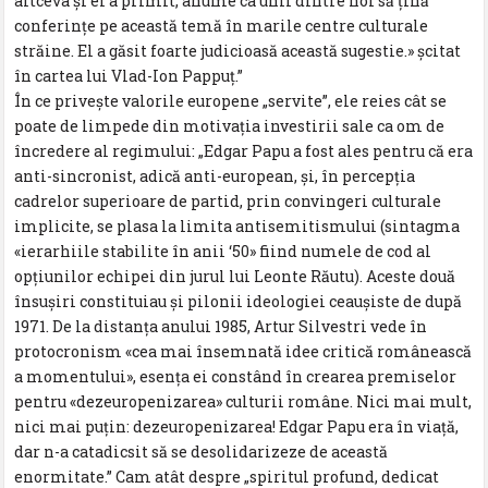
altceva și el a primit, anume ca unii dintre noi să țină
conferințe pe această temă în marile centre culturale
străine. El a găsit foarte judicioasă această sugestie.» șcitat
în cartea lui Vlad-Ion Pappuț.”
În ce privește valorile europene „servite”, ele reies cât se
poate de limpede din motivația investirii sale ca om de
încredere al regimului: „Edgar Papu a fost ales pentru că era
anti-sincronist, adică anti-european, și, în percepția
cadrelor superioare de partid, prin convingeri culturale
implicite, se plasa la limita antisemitismului (sintagma
«ierarhiile stabilite în anii ‘50» fiind numele de cod al
opțiunilor echipei din jurul lui Leonte Răutu). Aceste două
însușiri constituiau și pilonii ideologiei ceaușiste de după
1971. De la distanța anului 1985, Artur Silvestri vede în
protocronism «cea mai însemnată idee critică românească
a momentului», esența ei constând în crearea premiselor
pentru «dezeuropenizarea» culturii române. Nici mai mult,
nici mai puțin: dezeuropenizarea! Edgar Papu era în viață,
dar n-a catadicsit să se desolidarizeze de această
enormitate.” Cam atât despre „spiritul profund, dedicat