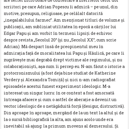
ale seriei nicio boare de contestare a meritelor celor doi
scriitori pe care Adrian Popescu îi admiră – pe unul, din
motive, presupun, religioase, pe celălalt datorită
„inegalabilului farmec”. Am menționat titluri de volume și
publicații, am subliniat utilitatea în epocă a cărților lui
Edgar Papu și am vorbit în termeni lipsiți de echivoc
despre revista „Secolul 20“ (și nu „Secolul XX“, cum scrie
Adrian). Mă despart însă de preopinentul meu în
admirația față de moralitatea lui Papu și Hăulică, pe care îi
zugrăvește mai degrabă drept victime ale regimului, și nu
colaboraționiști, așa cum îi percep eu. N-am făcut o istorie a
protocronismului (a fost deja bine studiat de Katherine
Verdery și Alexandra Tomiță) și nici n-am radiografiat
episoadele acestui funest experiment ideologic. M-a
interesat un singur lucru: în ce context a fost amorsată
întreaga afacere și cum o astfel de aberație a devenit un
vector ideologic de o netăgăduită forță (desigur, distructivă).
Din aproape în aproape, mergând de la un text la altul și de
la o sursă bibliografică la alta, am ajuns acolo unde era
inevitabil să ajung: la primum movens al demersului. Și