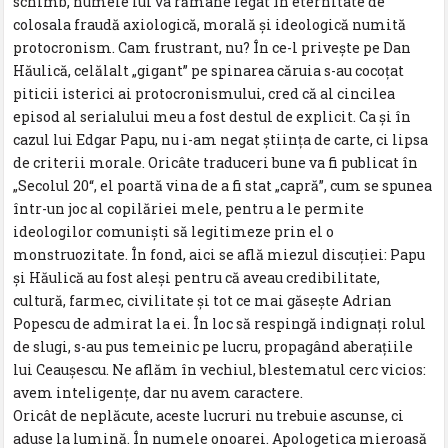
schimb, numele lui va rămâne legat în eternitate de
colosala fraudă axiologică, morală și ideologică numită
protocronism. Cam frustrant, nu? În ce-l privește pe Dan
Hăulică, celălalt „gigant” pe spinarea căruia s-au cocoțat
piticii isterici ai protocronismului, cred că al cincilea
episod al serialului meu a fost destul de explicit. Ca și în
cazul lui Edgar Papu, nu i-am negat știința de carte, ci lipsa
de criterii morale. Oricâte traduceri bune va fi publicat în
„Secolul 20“, el poartă vina de a fi stat „capră”, cum se spunea
într-un joc al copilăriei mele, pentru a le permite
ideologilor comuniști să legitimeze prin el o
monstruozitate. În fond, aici se află miezul discuției: Papu
și Hăulică au fost aleși pentru că aveau credibilitate,
cultură, farmec, civilitate și tot ce mai găsește Adrian
Popescu de admirat la ei. În loc să respingă indignați rolul
de slugi, s-au pus temeinic pe lucru, propagând aberațiile
lui Ceaușescu. Ne aflăm în vechiul, blestematul cerc vicios:
avem inteligențe, dar nu avem caractere.
Oricât de neplăcute, aceste lucruri nu trebuie ascunse, ci
aduse la lumină. În numele onoarei. Apologetica mieroasă