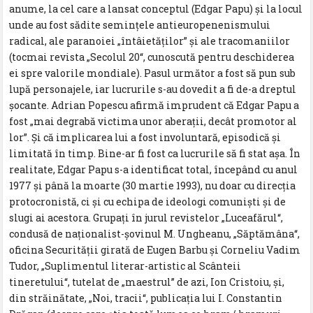
anume, la cel care a lansat conceptul (Edgar Papu) și la locul
unde au fost sădite semințele antieuropenenismului
radical, ale paranoiei „întâietăților” și ale tracomaniilor
(tocmai revista „Secolul 20“, cunoscută pentru deschiderea
ei spre valorile mondiale). Pasul următor a fost să pun sub
lupă personajele, iar lucrurile s-au dovedit a fi de-a dreptul
șocante. Adrian Popescu afirmă imprudent că Edgar Papu a
fost „mai degrabă victima unor aberații, decât promotor al
lor”. Și că implicarea lui a fost involuntară, episodică și
limitată în timp. Bine-ar fi fost ca lucrurile să fi stat așa. În
realitate, Edgar Papu s-a identificat total, începând cu anul
1977 și până la moarte (30 martie 1993), nu doar cu direcția
protocronistă, ci și cu echipa de ideologi comuniști și de
slugi ai acestora. Grupați în jurul revistelor „Luceafărul“,
condusă de naționalist-șovinul M. Ungheanu, „Săptămâna“,
oficina Securității girată de Eugen Barbu și Corneliu Vadim
Tudor, „Suplimentul literar-artistic al Scânteii
tineretului“, tutelat de „maestrul” de azi, Ion Cristoiu, și,
din străinătate, „Noi, tracii“, publicația lui I. Constantin