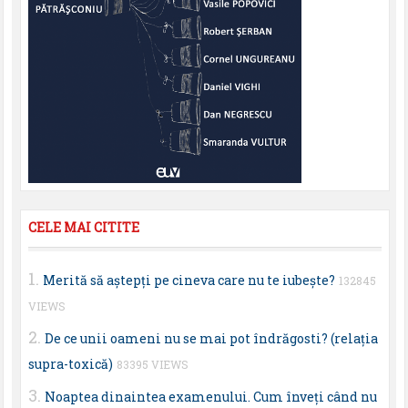
CELE MAI CITITE
Merită să aştepţi pe cineva care nu te iubeşte?
132845
VIEWS
De ce unii oameni nu se mai pot îndrăgosti? (relaţia
supra-toxică)
83395 VIEWS
Noaptea dinaintea examenului. Cum înveţi când nu