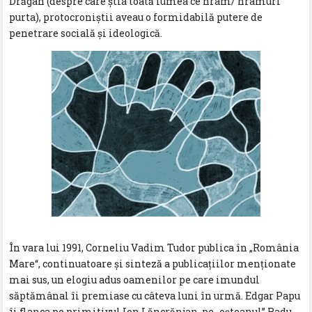
Drăgan (despre care știa toată lumea ce hram/ hramuri
purta), protocroniștii aveau o formidabilă putere de
penetrare socială și ideologică.
În vara lui 1991, Corneliu Vadim Tudor publica în „România
Mare“, continuatoare și sinteză a publicațiilor menționate
mai sus, un elogiu adus oamenilor pe care imundul
săptămânal îi premiase cu câteva luni în urmă. Edgar Papu
îi flanca pe primitivul Ion Lăncrănjan, pe „oșteanul” Radu