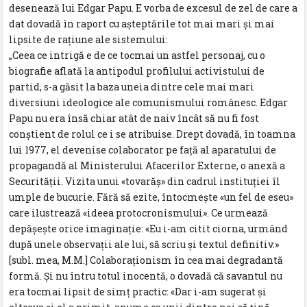
desenează lui Edgar Papu. E vorba de excesul de zel de care a
dat dovadă în raport cu așteptările tot mai mari și mai
lipsite de rațiune ale sistemului:
„Ceea ce intrigă e de ce tocmai un astfel personaj, cu o
biografie aflată la antipodul profilului activistului de
partid, s-a găsit la baza uneia dintre cele mai mari
diversiuni ideologice ale comunismului românesc. Edgar
Papu nu era însă chiar atât de naiv încât să nu fi fost
conștient de rolul ce i se atribuise. Drept dovadă, în toamna
lui 1977, el devenise colaborator pe față al aparatului de
propagandă al Ministerului Afacerilor Externe, o anexă a
Securității. Vizita unui «tovarăș» din cadrul instituției îl
umple de bucurie. Fără să ezite, întocmește «un fel de eseu»
care ilustrează «ideea protocronismului». Ce urmează
depășește orice imaginație: «Eu i-am citit ciorna, urmând
după unele observații ale lui, să scriu și textul definitiv.»
[subl. mea, M.M.] Colaboraționism în cea mai degradantă
formă. Și nu întru totul inocentă, o dovadă că savantul nu
era tocmai lipsit de simț practic: «Dar i-am sugerat și