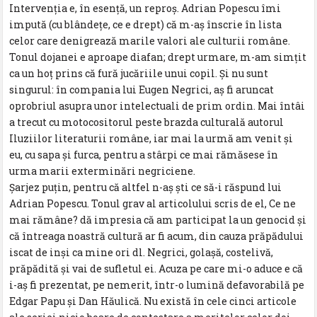
Intervenția e, în esență, un reproș. Adrian Popescu îmi
impută (cu blândețe, ce e drept) că m-aș înscrie în lista
celor care denigrează marile valori ale culturii române.
Tonul dojanei e aproape diafan; drept urmare, m-am simțit
ca un hoț prins că fură jucăriile unui copil. Și nu sunt
singurul: în compania lui Eugen Negrici, aș fi aruncat
oprobriul asupra unor intelectuali de prim ordin. Mai întâi
a trecut cu motocositorul peste brazda culturală autorul
Iluziilor literaturii române, iar mai la urmă am venit și
eu, cu sapa și furca, pentru a stârpi ce mai rămăsese în
urma marii exterminări negriciene.
Șarjez puțin, pentru că altfel n-aș ști ce să-i răspund lui
Adrian Popescu. Tonul grav al articolului scris de el, Ce ne
mai rămâne? dă impresia că am participat la un genocid și
că întreaga noastră cultură ar fi acum, din cauza prăpădului
iscat de inși ca mine ori dl. Negrici, golașă, costelivă,
prăpădită și vai de sufletul ei. Acuza pe care mi-o aduce e că
i-aș fi prezentat, pe nemerit, într-o lumină defavorabilă pe
Edgar Papu și Dan Hăulică. Nu există în cele cinci articole