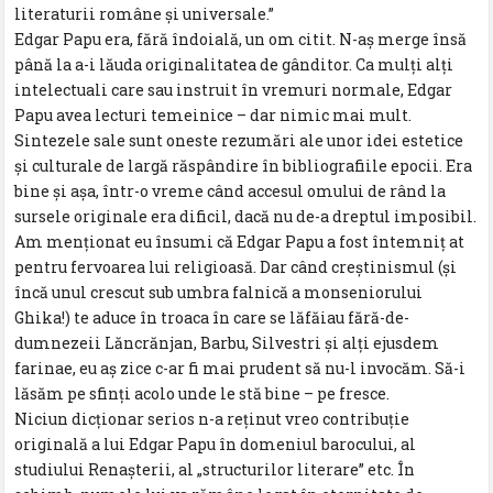
literaturii române și universale.”
Edgar Papu era, fără îndoială, un om citit. N-aș merge însă
până la a-i lăuda originalitatea de gânditor. Ca mulți alți
intelectuali care sau instruit în vremuri normale, Edgar
Papu avea lecturi temeinice – dar nimic mai mult.
Sintezele sale sunt oneste rezumări ale unor idei estetice
și culturale de largă răspândire în bibliografiile epocii. Era
bine și așa, într-o vreme când accesul omului de rând la
sursele originale era dificil, dacă nu de-a dreptul imposibil.
Am menționat eu însumi că Edgar Papu a fost întemniț at
pentru fervoarea lui religioasă. Dar când creștinismul (și
încă unul crescut sub umbra falnică a monseniorului
Ghika!) te aduce în troaca în care se lăfăiau fără-de-
dumnezeii Lăncrănjan, Barbu, Silvestri și alți ejusdem
farinae, eu aș zice c-ar fi mai prudent să nu-l invocăm. Să-i
lăsăm pe sfinți acolo unde le stă bine – pe fresce.
Niciun dicționar serios n-a reținut vreo contribuție
originală a lui Edgar Papu în domeniul barocului, al
studiului Renașterii, al „structurilor literare” etc. În