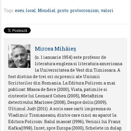
Tags:
eseu
,
local
,
Mondial
,
proto
,
protocronism
,
valori
Mircea Mihăieş
(n. 1 ianuarie 1954) este profesor de
literatura engleza si literatura americana
la Universitatea de Vest din Timisoara. A
fost distins de trei ori cu premii ale Uniunii
Scriitorilor din Romania. La Editura Polirom a mai
publicat: Masca de fiere (2000), Viata, patimile si
cintecele lui Leonard Cohen (2005), Metafizica
detectivului Marlowe (2008), Despre doliu (2009),
Ultimul Judt (2011). A scris sase carti impreuna cu
Vladimir Tismaneanu, dintre care cinci au aparut la
Editura Polirom: Balul mascat (1996), Vecinii lui Franz
Kafka(1998), Incet, spre Europa (2000), Schelete in dulap