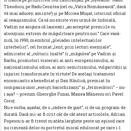
Theodoru, pe Radu Ceontea (cel cu „Vatra Românească”, dacă
vă mai aduceți aminte!) și pe Mircea Mușat, istoricul oficial
al ceaușismului. Ca să nu existe vreo urmă de îndoială,
Vadim ne asigura că laureații „au acceptat premiile cu
alocuțiuni extrem de măgulitoare pentru noi.” Care vasă-
zică, în 1990, membrul „pleiadei intelectualilor
interbelici”, cel format „lent, prin lecturi esențiale”,
admirator al „culturii înalte” îi „măgulea” pe Vadim și
Barbu, promotori viscerali ai anti-europenismului, ai
naționalismului odios, ai anti-semitismului, vulgarității și
injuriei transformate în virtute! De același tratament
encomiastic a beneficiat și Dan Hăulică, premiat în
compania unor „eseiști barochizanți” și „fermecători” – nu-
i așa? – precum Gheorghe Funar, Manea Mănescu ori Pavel
Coruț.
Nu e vorba, așadar, de o „cădere de gust”, ci de un program de
durată. Dacă mi-ar fi citit cât de cât atent articolele, Adrian
Popescu n-ar fi trecut cu atâta larghețe peste un episod care
nu rimează deloc cu portretul moral edulcorat pe care i-l