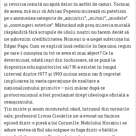
și retorica iezuită nu ajută deloc în astfel de cazuri. Tocmai
de aceea, mă mir că Adrian Popescu mizează cu patetism
pe o asemenea categorie de „amintiri”, „mituri”, „modele”
și „convingeri estetice”. Măturând sub preș mizeria morală
răspândită fără scrupule de idolii noștri nu facem decât să
ne șubrezim credibilitatea. Nimeni n-a negat suferința lui
Edgar Papu. Cum se explică însă cedările în fața unui regim
pe care-l cunoștea în tot ce avea el mai abject? Ce la
determinat, odată ieșit din închisoare, să se pună la
dispoziția schingiuitorilor săi? N-a existat în lungul
interval dintre 1977 și 1993 niciun semn car fi regretat
implicarea în vasta operațiune de exaltare a
naționalismului primitiv – nici măcar după ce
protocronismul a fost proclamat drept ideologie oficială a
ceaușismului.
Țin minte și acum momentul când, întrunul din cursurile
sale, profesorul Livius Ciocârlie ne-a evocat un faimos
episod dintr-o piesă a lui Corneille. Nobilului Horațiu i se
aduce vestea că fiul său scăpase cu fuga dintr-o bătălie