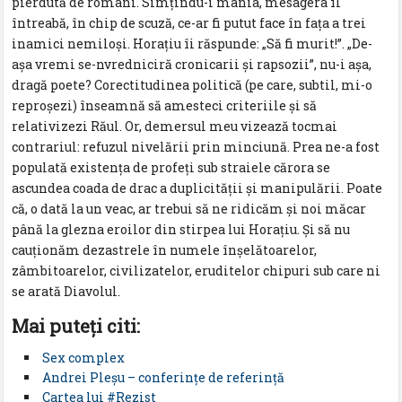
pierdută de romani. Simțindu-i mânia, mesagera îl
întreabă, în chip de scuză, ce-ar fi putut face în fața a trei
inamici nemiloși. Horațiu îi răspunde: „Să fi murit!”. „De-
așa vremi se-nvredniciră cronicarii și rapsozii”, nu-i așa,
dragă poete? Corectitudinea politică (pe care, subtil, mi-o
reproșezi) înseamnă să amesteci criteriile și să
relativizezi Răul. Or, demersul meu vizează tocmai
contrariul: refuzul nivelării prin minciună. Prea ne-a fost
populată existența de profeți sub straiele cărora se
ascundea coada de drac a duplicității și manipulării. Poate
că, o dată la un veac, ar trebui să ne ridicăm și noi măcar
până la glezna eroilor din stirpea lui Horațiu. Și să nu
cauționăm dezastrele în numele înșelătoarelor,
zâmbitoarelor, civilizatelor, eruditelor chipuri sub care ni
se arată Diavolul.
Mai puteţi citi:
Sex complex
Andrei Pleșu – conferințe de referință
Cartea lui #Rezist