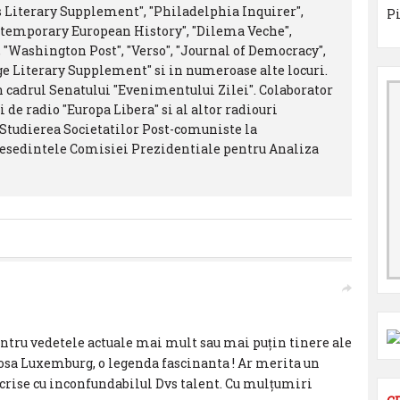
 Literary Supplement", "Philadelphia Inquirer",
ntemporary European History", "Dilema Veche",
22", "Washington Post", "Verso", "Journal of Democracy",
ge Literary Supplement" si in numeroase alte locuri.
n cadrul Senatului "Evenimentului Zilei". Colaborator
de radio "Europa Libera" si al altor radiouri
 Studierea Societatilor Post-comuniste la
presedintele Comisiei Prezidentiale pentru Analiza
pentru vedetele actuale mai mult sau mai puțin tinere ale
osa Luxemburg, o legenda fascinanta ! Ar merita un
 scrise cu inconfundabilul Dvs talent. Cu mulțumiri