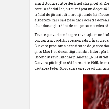
similitudine între destinul său și cel al Ro
care la rândul lor, nu au mișcat un deget să-
trădat de țăranii din munții unde își făcuse
elibereze, fără să-i pese dacă aceștia doreau
abandonat și trădat de cei pe care credea că
Tezele guevariste despre revoluția mondia
romantism politic iresponsabil. În scrisoa
Guevara proclama necesitatea de „a crea dou
și cu Mao l-au dezamăgit, ambii lideri părâ
incendiu revoluționar planetar. „Nu-l uitați 
Guevara părinților săi în martie 1965, în 
căutarea Fetei Morgana a unei revoluții imp