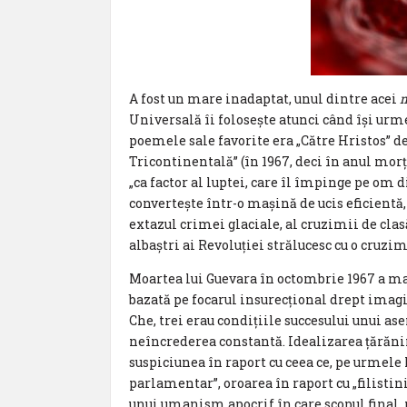
A fost un mare inadaptat, unul dintre acei
m
Universală îi folosește atunci când își urm
poemele sale favorite era „Către Hristos” d
Tricontinentală” (în 1967, deci în anul morți
„ca factor al luptei, care îl împinge pe om 
convertește într-o mașină de ucis eficientă,
extazul crimei glaciale, al cruzimii de clasă
albaștri ai Revoluției strălucesc cu o cruzi
Moartea lui Guevara în octombrie 1967 a m
bazată pe focarul insurecțional drept imagi
Che, trei erau condițiile succesului unui 
neîncrederea constantă. Idealizarea țărănim
suspiciunea în raport cu ceea ce, pe urmele
parlamentar”, oroarea în raport cu „filist
unui umanism apocrif în care scopul final, 