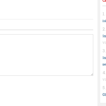
C
iu
în
V
în
s
V
G