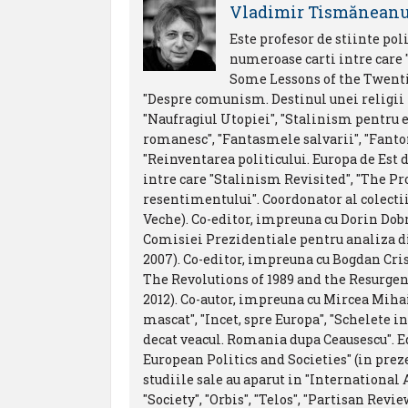
Vladimir Tismănean
Este profesor de stiinte pol
numeroase carti intre care
Some Lessons of the Twentie
"Despre comunism. Destinul unei religii po
"Naufragiul Utopiei", "Stalinism pentru e
romanesc", "Fantasmele salvarii", "Fant
"Reinventarea politicului. Europa de Est 
intre care "Stalinism Revisited", "The Pr
resentimentului". Coordonator al colectii
Veche). Co-editor, impreuna cu Dorin Dobri
Comisiei Prezidentiale pentru analiza 
2007). Co-editor, impreuna cu Bogdan Cri
The Revolutions of 1989 and the Resurgen
2012). Co-autor, impreuna cu Mircea Mihai
mascat", "Incet, spre Europa", "Schelete in
decat veacul. Romania dupa Ceausescu". Edi
European Politics and Societies" (in prez
studiile sale au aparut in "International
"Society", "Orbis", "Telos", "Partisan Revi