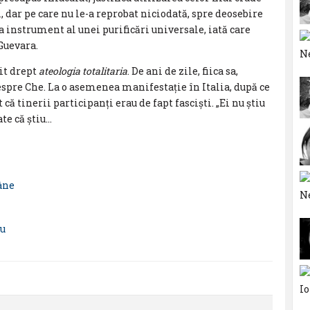
, dar pe care nu le-a reprobat niciodată, spre deosebire
a instrument al unei purificări universale, iată care
Guevara.
nit drept
ateologia
totalitaria
. De ani de zile, fiica sa,
spre Che. La o asemenea manifestație în Italia, după ce
 că tinerii participanți erau de fapt fasciști. „Ei nu știu
ate că știu…
âne
u