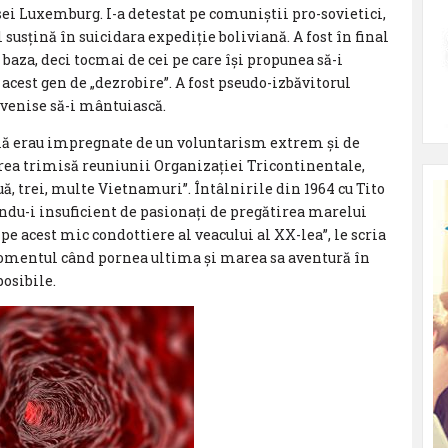
sei Luxemburg. I-a detestat pe comuniștii pro-sovietici,
l susțină în suicidara expediție boliviană. A fost în final
 baza, deci tocmai de cei pe care își propunea să-i
 acest gen de „dezrobire”. A fost pseudo-izbăvitorul
 venise să-i mântuiască.
lă erau impregnate de un voluntarism extrem și de
rea trimisă reuniunii Organizației Tricontinentale,
ă, trei, multe Vietnamuri”. Întâlnirile din 1964 cu Tito
ndu-i insuficient de pasionați de pregătirea marelui
pe acest mic condottiere al veacului al XX-lea”, le scria
momentul când pornea ultima și marea sa aventură în
osibile.