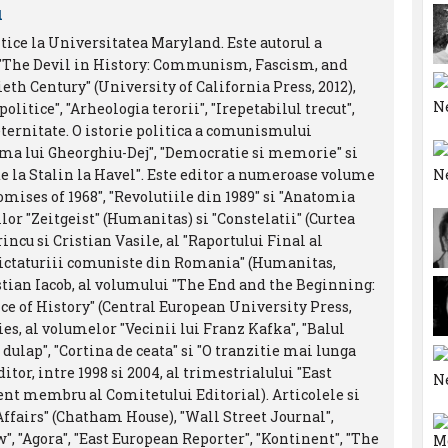
u
itice la Universitatea Maryland. Este autorul a
 "The Devil in History: Communism, Fascism, and
th Century" (University of California Press, 2012),
litice", "Arheologia terorii", "Irepetabilul trecut",
ternitate. O istorie politica a comunismului
oma lui Gheorghiu-Dej", "Democratie si memorie" si
de la Stalin la Havel". Este editor a numeroase volume
omises of 1968", "Revolutiile din 1989" si "Anatomia
lor "Zeitgeist" (Humanitas) si "Constelatii" (Curtea
ncu si Cristian Vasile, al "Raportului Final al
dictaturiii comuniste din Romania" (Humanitas,
stian Iacob, al volumului "The End and the Beginning:
ce of History" (Central European University Press,
es, al volumelor "Vecinii lui Franz Kafka", "Balul
 dulap", "Cortina de ceata" si "O tranzitie mai lunga
tor, intre 1998 si 2004, al trimestrialului "East
ent membru al Comitetului Editorial). Articolele si
 Affairs" (Chatham House), "Wall Street Journal",
ew", "Agora", "East European Reporter", "Kontinent", "The