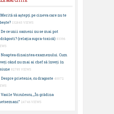
ELE MAI CITITE
Merită să aştepţi pe cineva care nu te
beşte?
132845 VIEWS
De ce unii oameni nu se mai pot
drăgosti? (relaţia supra-toxică)
83396
IEWS
Noaptea dinaintea examenului. Cum
veţi când nu mai ai chef să înveţi în
esiune
82785 VIEWS
Despre prietenie, cu dragoste
40072
IEWS
Vasile Voiculescu, „În grădina
hetsemani”
24746 VIEWS