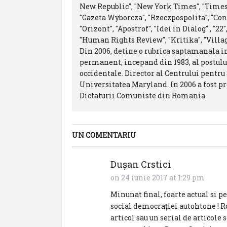
New Republic", "New York Times", "Times
"Gazeta Wyborcza", "Rzeczpospolita", "Co
"Orizont", "Apostrof", "Idei in Dialog" , "
"Human Rights Review", "Kritika", "Villa
Din 2006, detine o rubrica saptamanala i
permanent, incepand din 1983, al postului 
occidentale. Director al Centrului pentru
Universitatea Maryland. In 2006 a fost 
Dictaturii Comuniste din Romania.
UN COMENTARIU
Dușan Crstici
on 24 iunie 2017 at 1:29 pm
Minunat final, foarte actual si 
social democrației autohtone ! R
articol sau un serial de articole