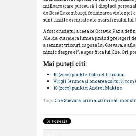
mijloace (care puteau să-i displacă personal
de Rosa Luxemburg), fetișizarea violenței c
sunt liniile esențiale ale marxismului lui 
A fost cruciatul a ceea ce Octavio Paz a defi
Aleida, cutreiera lumea ținând prelegeri de
a semnat tricouri cu poza lui Guevara, a aflat
nimic despre el”, a spus fiica lui Che. Ori po
Mai puteţi citi:
10 (zece) punkte: Gabriel Liiceanu
Virgil Ierunca și onoarea culturii rom
10 (zece) punkte: Andrei Makine
Tags:
Che Guevara
,
crima
,
criminal
,
monstr