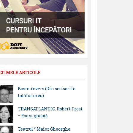
LTIMELE ARTICOLE
Basm invers (Din scrisorile
tatălui meu)
TRANSATLANTIC. Robert Frost
– Foc și gheață
Teatrul “ Maior Gheorghe