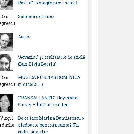
Pastia” : o elegie provincială
Sandala ca limes
August
“Acvariul” și realitățile de sticlă
(Dan-Liviu Boeriu)
MUSICA PURITAS DOMINICA
(ridicolul… )
TRANSATLANTIC. Raymond
Carver – Încă un mister
De ce face Marina Dumitrescu o
pledoarie pentru nuanțe? Un
cadru analitic