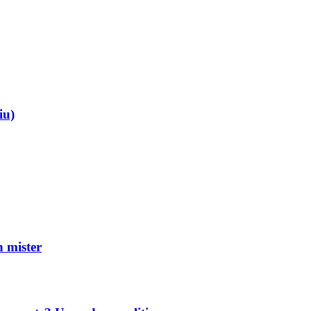
iu)
mister