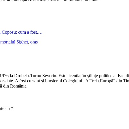
oposu: cum a fost,…
morialul Sighet
,
oras
976 la Drobeta-Turnu Severin. Este licenţiat în ştiinţe politice al Facult
versitate. A fost cursant şi bursier al Colegiului „A Treia Europă“ din Tim
ală din România.
ate cu
*