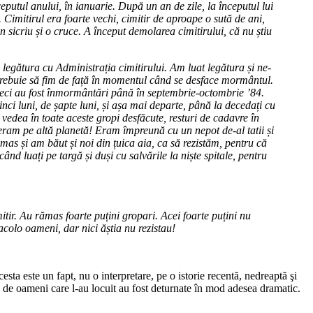
putul anului, în ianuarie. După un an de zile, la începutul lui
. Cimitirul era foarte vechi, cimitir de aproape o sută de ani,
 sicriu și o cruce. A început demolarea cimitirului, că nu știu
 legătura cu Administrația cimitirului. Am luat legătura și ne-
i trebuie să fim de față în momentul când se desface mormântul.
eci au fost înmormântări până în septembrie-octombrie ’84.
nci luni, de șapte luni, și așa mai departe, până la decedați cu
vedea în toate aceste gropi desfăcute, resturi de cadavre în
 eram pe altă planetă! Eram împreună cu un nepot de-al tatii și
as și am băut și noi din țuica aia, ca să rezistăm, pentru că
ând luați pe targă și duși cu salvările la niște spitale, pentru
imitir. Au rămas foarte puțini gropari. Acei foarte puțini nu
 acolo oameni, dar nici ăștia nu rezistau!
esta este un fapt, nu o interpretare, pe o istorie recentă, nedreaptă şi
ţi de oameni care l-au locuit au fost deturnate în mod adesea dramatic.