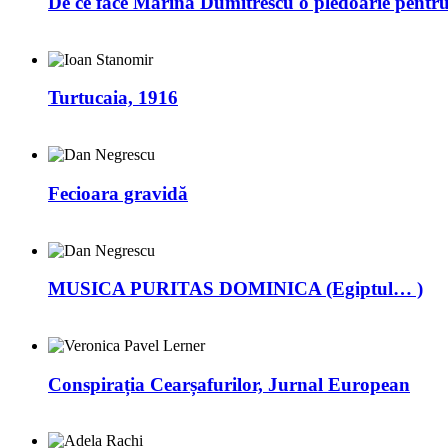
De ce face Marina Dumitrescu o pledoarie pentr
Turtucaia, 1916
Fecioara gravidă
MUSICA PURITAS DOMINICA (Egiptul… )
Conspirația Cearșafurilor, Jurnal European