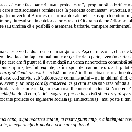
astă carte face parte dintr-un proiect care îşi propune să valorifice măr
 care a fost societatea românească în perioada comunistă”. Punctual, a
ţi din vechiul Bucureşti, cu urmările sale nefaste asupra locuitorilor şi 
rilor şi iureşul sentimentelor celor care au trăit drama demolărilor bruta
rere sau uimirea că e posibilă o asemenea barbarie, transpare sentimentul 
ă că este vorba doar despre un singur oraş. Aşa cum rezultă, chiar de la p
 de-a face, în fapt, cu mai multe oraşe. Pe de o parte, avem în carte s
şti pe care am fi putut să îl avem dacă nu venea nenorocirea comunistă stă,
m surprins, trecînd paginile, că îmi spun de mai multe ori: ar fi putut să fi
n oraş dărîmat, demolat
– există multe mărturii punctuale care alimentea
cărui case cad strivite sub buldorezele comunismului – nu în ultimul rînd, 
te, avem şi
un oraş care îşi conservă
, ca şi cum ar sta sub raza blîndă a
orial şi de istorie orală, nu le-am mai fi cunoscut niciodată. Nu cred că
znădejdii
; după cum, la fel, sugestiv, proiectiv, există şi
un oraş al spera
focante proiecte de inginierie socială (şi arhitecturală)-, mai poate fi din
unci când, după moartea tatălui, la relativ puțin timp, s-a întâmplat ce
ate, la experiența dramatică prin care ați trecut!