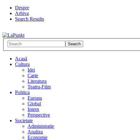
Despre
Arhiva
Search Results
Acasă
Cultura
Idei
Carte
Literatura
Teatru-Film
Politica
Europa
Global
Intern
Perspective
Societate
Administratie
Analiza
Economie