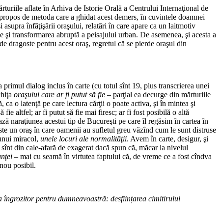
turiile aflate în Arhiva de Istorie Orală a Centrului Internaţional de
 propos de metoda care a ghidat acest demers, în cuvintele doamnei
asupra înfăţişării oraşului, relatări în care apare ca un laitmotiv
le şi transformarea abruptă a peisajului urban. De asemenea, şi acesta a
de dragoste pentru acest oraş, regretul că se pierde oraşul din
rimul dialog inclus în carte (cu totul sînt 19, plus transcrierea unei
chiţa
oraşului care ar fi putut să fie
– parţial ea decurge din mărturiile
 ca o latenţă pe care lectura cărţii o poate activa, şi în mintea şi
e altfel; ar fi putut să fie mai firesc; ar fi fost posibilă o altă
ză naraţiunea acestui tip de Bucureşti pe care îl regăsim în cartea în
este un oraş în care oamenii au sufletul greu văzînd cum le sunt distruse
 unui miracol,
unele locuri ale normalităţii
. Avem în carte, desigur, şi
 sînt din cale-afară de exagerat dacă spun că, măcar la nivelul
nţei
– mai cu seamă în virtutea faptului că, de vreme ce a fost cîndva
 nou posibil.
va îngrozitor pentru dumneavoastră: desființarea cimitirului