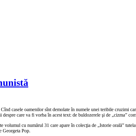
munistă
. Cînd casele oamenilor sînt demolate în numele unei teribile cruzimi care
ărţii despre care va fi vorba în acest text: de buldozerele şi de „cizma” co
te volumul cu numărul 31 care apare în colecţia de „Istorie orală” tute
te Georgeta Pop.