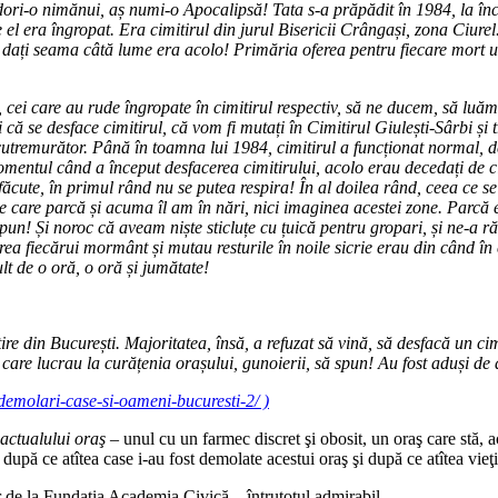
ori-o nimănui, aș numi-o Apocalipsă! Tata s-a prăpădit în 1984, la înce
 el era îngropat. Era cimitirul din jurul Bisericii Crângași, zona Ciurel
ă dați seama câtă lume era acolo! Primăria oferea pentru fiecare mort un
 cei care au rude îngropate în cimitirul respectiv, să ne ducem, să luăm
 că se desface cimitirul, că vom fi mutați în Cimitirul Giulești-Sârbi ș
tremurător. Până în toamna lui 1984, cimitirul a funcționat normal, d
omentul când a început desfacerea cimitirului, acolo erau decedați de ci
cute, în primul rând nu se putea respira! În al doilea rând, ceea ce se 
pe care parcă și acuma îl am în nări, nici imaginea acestei zone. Parcă
n! Și noroc că aveam niște sticluțe cu țuică pentru gropari, și ne-a răm
rea fiecărui mormânt și mutau resturile în noile sicrie erau din când în c
lt de o oră, o oră și jumătate!
imitire din București. Majoritatea, însă, a refuzat să vină, să desfacă un c
ei care lucrau la curățenia orașului, gunoierii, să spun! Au fost aduși de
demolari-case-si-oameni-bucuresti-2/ )
 actualului oraş
– unul cu un farmec discret şi obosit, un oraş care stă, ac
 după ce atîtea case i-au fost demolate acestui oraş şi după ce atîtea vie
lor de la Fundaţia Academia Civică – întrutotul admirabil.