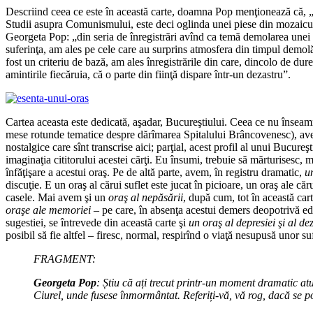
Descriind ceea ce este în această carte, doamna Pop menţionează că, „ace
Studii asupra Comunismului, este deci oglinda unei piese din mozaicul
Georgeta Pop: „din seria de înregistrări avînd ca temă demolarea unei păr
suferinţa, am ales pe cele care au surprins atmosfera din timpul demolă
fost un criteriu de bază, am ales înregistrările din care, dincolo de du
amintirile fiecăruia, că o parte din fiinţă dispare într-un dezastru”.
Cartea aceasta este dedicată, aşadar, Bucureştiului. Ceea ce nu înseamn
mese rotunde tematice despre dărîmarea Spitalului Brâncovenesc), avem
nostalgice care sînt transcrise aici; parţial, acest profil al unui Bucure
imaginaţia cititorului acestei cărţi. Eu însumi, trebuie să mărturisesc, m-a
înfăţişare a acestui oraş. Pe de altă parte, avem, în registru dramatic,
u
discuţie. E un oraş al cărui suflet este jucat în picioare, un oraş ale 
casele. Mai avem şi un
oraş al nepăsării
, după cum, tot în această car
oraşe ale memoriei
– pe care, în absenţa acestui demers deopotrivă edit
sugestiei, se întrevede din această carte şi
un oraş al depresiei şi al de
posibil să fie altfel – firesc, normal, respirînd o viaţă nesupusă unor su
FRAGMENT:
Georgeta Pop
: Știu că ați trecut printr-un moment dramatic at
Ciurel, unde fusese înmormântat. Referiți-vă, vă rog, dacă se po