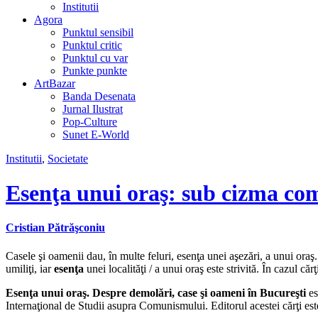
Institutii
Agora
Punktul sensibil
Punktul critic
Punktul cu var
Punkte punkte
ArtBazar
Banda Desenata
Jurnal Ilustrat
Pop-Culture
Sunet E-World
Institutii
,
Societate
Esenţa unui oraş: sub cizma co
Cristian Pătrăşconiu
Casele şi oamenii dau, în multe feluri, esenţa unei aşezări, a unui oraş
umiliţi, iar
esenţa
unei localităţi / a unui oraş este strivită. În cazul c
Esenţa unui oraş. Despre demolări, case şi oameni în Bucureşti
es
Internaţional de Studii asupra Comunismului. Editorul acestei cărţi es