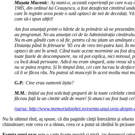
Mușata Mucenic
: Aș numi-o, această experiență pe care n-aș d
1985, din ordinul lui Ceaușescu, a fost dezafectat cimitirul unde
care în registre avea peste o sută optzeci de mii de decedați. V
cum să-i spun altfel!
Am fost anunțați printr-o hârtie de la primărie să ne prezentăm,
au programat. Ne-au anunțat cei de la Administrația cimitirului
Nu m-am gândit cum o să fie, pentru că nu știam un amănunt cu
Distanța până în februarie ’85 era de vreo trei-patru luni. În m
optzeci de ani în urmă. Când toate aceste morminte au fost desfă
toate fazele de descompunere, nu vă pot explica, nici mirosul, 
cu încă două persoane. Adică nu eram singură, asta vreau să spu
nu se putea respira. Și în timpul ăsta, cei care lucrau la desface
că li se făcea rău. Nu puteai să muncești în acest mediu mai mu
G.P.
: Cine erau oamenii ăștia?
M.M.
: Inițial au fost solicitați groparii de la toate celelalte c
făceau față la un cimitir atât de mare! Și atunci au fost luați c
(sursa: http://www.memorialsighet.ro/esenta-unui-oras-despre-
Nu în ultimul rînd, aş spune, că din paginile cărţii întrezărim şi
silueta
chinuitoare; este ceea ce a rămas, ceea ce a putut să rămînă în picioare
Esenţa unui oraş
este o carte foarte reuşită şi tristă, iar demersul ce