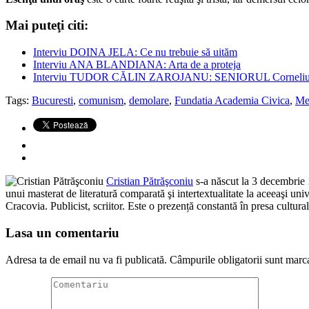
Mai puteţi citi:
Interviu DOINA JELA: Ce nu trebuie să uităm
Interviu ANA BLANDIANA: Arta de a proteja
Interviu TUDOR CĂLIN ZAROJANU: SENIORUL Corneliu C
Tags:
Bucuresti
,
comunism
,
demolare
,
Fundatia Academia Civica
,
Me
Cristian Pătrăşconiu
s-a născut la 3 decembrie 1
unui masterat de literatură comparată şi intertextualitate la aceeaşi uni
Cracovia. Publicist, scriitor. Este o prezență constantă în presa cultur
Lasa un comentariu
Adresa ta de email nu va fi publicată.
Câmpurile obligatorii sunt marc