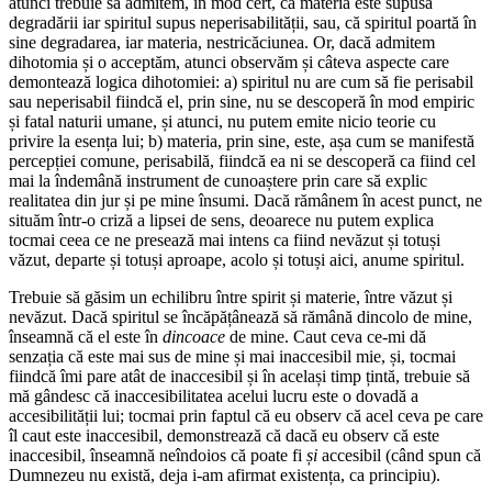
atunci trebuie să admitem, în mod cert, că materia este supusă
degradării iar spiritul supus neperisabilității, sau, că spiritul poartă în
sine degradarea, iar materia, nestricăciunea. Or, dacă admitem
dihotomia și o acceptăm, atunci observăm și câteva aspecte care
demontează logica dihotomiei: a) spiritul nu are cum să fie perisabil
sau neperisabil fiindcă el, prin sine, nu se descoperă în mod empiric
și fatal naturii umane, și atunci, nu putem emite nicio teorie cu
privire la esența lui; b) materia, prin sine, este, așa cum se manifestă
percepției comune, perisabilă, fiindcă ea ni se descoperă ca fiind cel
mai la îndemână instrument de cunoaștere prin care să explic
realitatea din jur și pe mine însumi. Dacă rămânem în acest punct, ne
situăm într-o criză a lipsei de sens, deoarece nu putem explica
tocmai ceea ce ne presează mai intens ca fiind nevăzut și totuși
văzut, departe și totuși aproape, acolo și totuși aici, anume spiritul.
Trebuie să găsim un echilibru între spirit și materie, între văzut și
nevăzut. Dacă spiritul se încăpățânează să rămână dincolo de mine,
înseamnă că el este în
dincoace
de mine. Caut ceva ce-mi dă
senzația că este mai sus de mine și mai inaccesibil mie, și, tocmai
fiindcă îmi pare atât de inaccesibil și în același timp țintă, trebuie să
mă gândesc că inaccesibilitatea acelui lucru este o dovadă a
accesibilității lui; tocmai prin faptul că eu observ că acel ceva pe care
îl caut este inaccesibil, demonstrează că dacă eu observ că este
inaccesibil, înseamnă neîndoios că poate fi
și
accesibil (când spun că
Dumnezeu nu există, deja i-am afirmat existența, ca principiu).