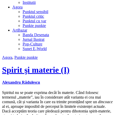
Institutii
Agora
Punktul sensibil
Punktul critic
Punktul cu var
Punkte punkte
ArtBazar
Banda Desenata
Jurnal Ilustrat
Pop-Culture
Sunet E-World
Agora
,
Punkte punkte
Spirit şi materie (I)
Alexandru Rădulescu
Spiritul nu se poate exprima decât în materie. Când folosesc
termenul „materie”, iau în considerare atât varianta ei cea mai
comună, cât și varianta în care ea trimite promițând spre un
dincoace
al ei, aproape imposibil de perceput în limitele existenței actuale.
Dacă acceptăm teoria care pledează pentru dihotomia spirit-materie,