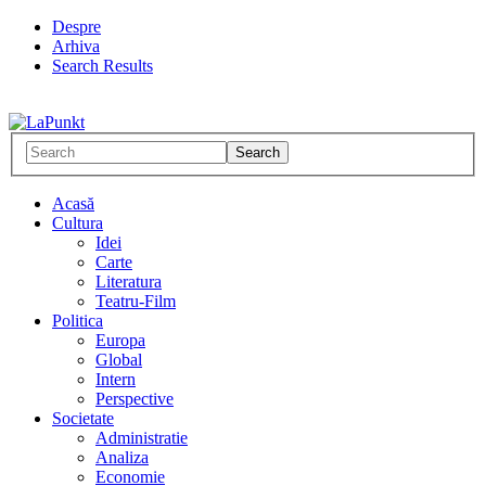
Despre
Arhiva
Search Results
Acasă
Cultura
Idei
Carte
Literatura
Teatru-Film
Politica
Europa
Global
Intern
Perspective
Societate
Administratie
Analiza
Economie