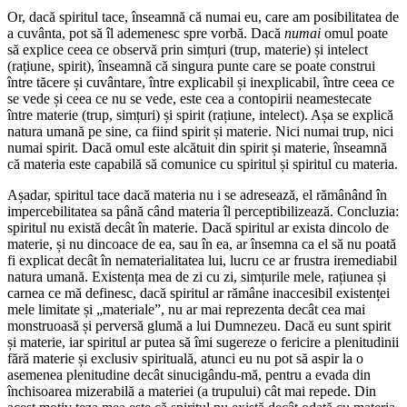
Or, dacă spiritul tace, înseamnă că numai eu, care am posibilitatea de
a cuvânta, pot să îl ademenesc spre vorbă. Dacă
numai
omul poate
să explice ceea ce observă prin simțuri (trup, materie) și intelect
(rațiune, spirit), înseamnă că singura punte care se poate construi
între tăcere și cuvântare, între explicabil și inexplicabil, între ceea ce
se vede și ceea ce nu se vede, este cea a contopirii neamestecate
între materie (trup, simțuri) și spirit (rațiune, intelect). Așa se explică
natura umană pe sine, ca fiind spirit și materie. Nici numai trup, nici
numai spirit. Dacă omul este alcătuit din spirit și materie, înseamnă
că materia este capabilă să comunice cu spiritul și spiritul cu materia.
Așadar, spiritul tace dacă materia nu i se adresează, el rămânând în
impercebilitatea sa până când materia îl perceptibilizează. Concluzia:
spiritul nu există decât în materie. Dacă spiritul ar exista dincolo de
materie, și nu dincoace de ea, sau în ea, ar însemna ca el să nu poată
fi explicat decât în nematerialitatea lui, lucru ce ar frustra iremediabil
natura umană. Existența mea de zi cu zi, simțurile mele, rațiunea și
carnea ce mă definesc, dacă spiritul ar rămâne inaccesibil existenței
mele limitate și „materiale”, nu ar mai reprezenta decât cea mai
monstruoasă și perversă glumă a lui Dumnezeu. Dacă eu sunt spirit
și materie, iar spiritul ar putea să îmi sugereze o fericire a plenitudinii
fără materie și exclusiv spirituală, atunci eu nu pot să aspir la o
asemenea plenitudine decât sinucigându-mă, pentru a evada din
închisoarea mizerabilă a materiei (a trupului) cât mai repede. Din