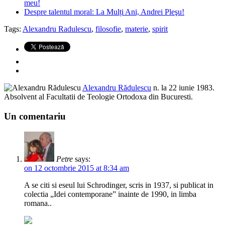
meu!
Despre talentul moral: La Mulți Ani, Andrei Pleşu!
Tags:
Alexandru Radulescu
,
filosofie
,
materie
,
spirit
Alexandru Rădulescu
n. la 22 iunie 1983.
Absolvent al Facultatii de Teologie Ortodoxa din Bucuresti.
Un comentariu
Petre
says:
on 12 octombrie 2015 at 8:34 am
A se citi si eseul lui Schrodinger, scris in 1937, si publicat in
colectia „Idei contemporane” inainte de 1990, in limba
romana..