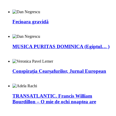
Fecioara gravidă
MUSICA PURITAS DOMINICA (Egiptul… )
Conspirația Cearșafurilor, Jurnal European
TRANSATLANTIC. Francis William
Bourdillon – O mie de ochi noaptea are