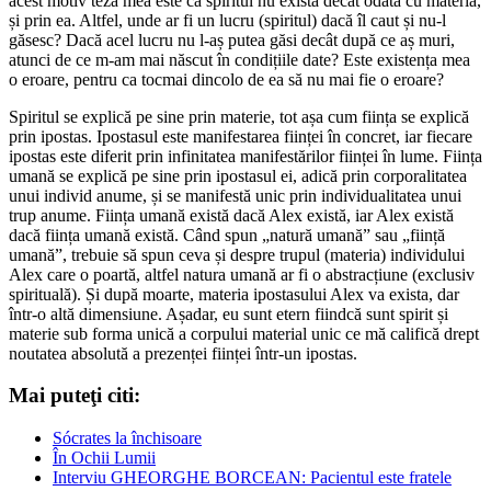
acest motiv teza mea este că spiritul nu există decât odată cu materia,
și prin ea. Altfel, unde ar fi un lucru (spiritul) dacă îl caut și nu-l
găsesc? Dacă acel lucru nu l-aș putea găsi decât după ce aș muri,
atunci de ce m-am mai născut în condițiile date? Este existența mea
o eroare, pentru ca tocmai dincolo de ea să nu mai fie o eroare?
Spiritul se explică pe sine prin materie, tot așa cum ființa se explică
prin ipostas. Ipostasul este manifestarea ființei în concret, iar fiecare
ipostas este diferit prin infinitatea manifestărilor ființei în lume. Ființa
umană se explică pe sine prin ipostasul ei, adică prin corporalitatea
unui individ anume, și se manifestă unic prin individualitatea unui
trup anume. Ființa umană există dacă Alex există, iar Alex există
dacă ființa umană există. Când spun „natură umană” sau „ființă
umană”, trebuie să spun ceva și despre trupul (materia) individului
Alex care o poartă, altfel natura umană ar fi o abstracțiune (exclusiv
spirituală). Și după moarte, materia ipostasului Alex va exista, dar
într-o altă dimensiune. Așadar, eu sunt etern fiindcă sunt spirit și
materie sub forma unică a corpului material unic ce mă califică drept
noutatea absolută a prezenței ființei într-un ipostas.
Mai puteţi citi:
Sócrates la închisoare
În Ochii Lumii
Interviu GHEORGHE BORCEAN: Pacientul este fratele