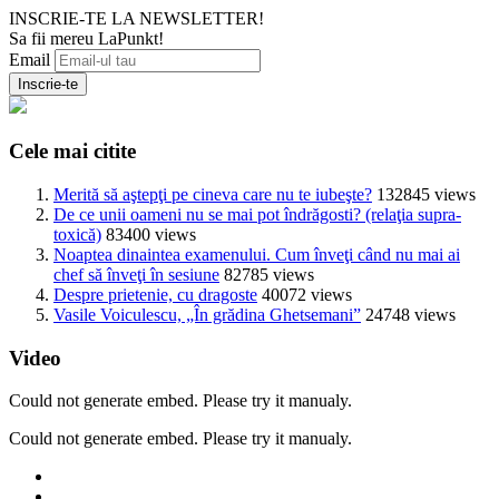
INSCRIE-TE LA NEWSLETTER!
Sa fii mereu LaPunkt!
Email
Cele mai citite
Merită să aştepţi pe cineva care nu te iubeşte?
132845 views
De ce unii oameni nu se mai pot îndrăgosti? (relaţia supra-
toxică)
83400 views
Noaptea dinaintea examenului. Cum înveţi când nu mai ai
chef să înveţi în sesiune
82785 views
Despre prietenie, cu dragoste
40072 views
Vasile Voiculescu, „În grădina Ghetsemani”
24748 views
Video
Could not generate embed. Please try it manualy.
Could not generate embed. Please try it manualy.