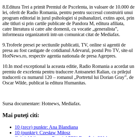
8.Editura Trei a primit Premiul de Pxcelenta, in valoare de 10.000 de
lei, oferit de Radio Romania, pentru pentru succesul construirii unui
program editorial in jurul psihologiei si psihanalizei, extins apoi, prin
alte titluri si prin cartile publicate de Pandora M, editura afiliata,
catre literatura si catre alte domenii, cu vocatie „generalista”,
informeaza organizatorii intr-un comunicat citat de Mediafax.
9.Trofeele presei pe sectiunile publicatii, TV, online si agentii de
presa au fost castigate de cotidianul Adevarul, postul Pro TV, site-ul
HotNews.ro, respectiv agentia nationala de presa Agerpres.
10.In mod exceptional la aceasta editie, Radio Romania a acordat un
premiu de excelenta pentru traducere Antoanetei Ralian, cu prilejul
traducerii cu numarul 120 – romanul „Portretul lui Dorian Gray”, de
Oscar Wilde, publicat la editura Humanitas.
Sursa documentare: Hotnews, Mediafax.
Mai puteţi citi:
10 (zece) punkte: Ana Blandiana
10 (punkte): Czesław Miłosz