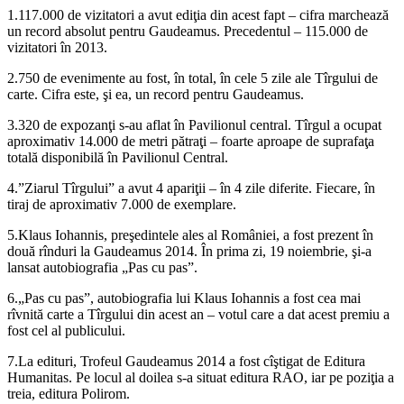
1.117.000 de vizitatori a avut ediţia din acest fapt – cifra marchează
un record absolut pentru Gaudeamus. Precedentul – 115.000 de
vizitatori în 2013.
2.750 de evenimente au fost, în total, în cele 5 zile ale Tîrgului de
carte. Cifra este, şi ea, un record pentru Gaudeamus.
3.320 de expozanţi s-au aflat în Pavilionul central. Tîrgul a ocupat
aproximativ 14.000 de metri pătraţi – foarte aproape de suprafaţa
totală disponibilă în Pavilionul Central.
4.”Ziarul Tîrgului” a avut 4 apariţii – în 4 zile diferite. Fiecare, în
tiraj de aproximativ 7.000 de exemplare.
5.Klaus Iohannis, preşedintele ales al României, a fost prezent în
două rînduri la Gaudeamus 2014. În prima zi, 19 noiembrie, şi-a
lansat autobiografia „Pas cu pas”.
6.„Pas cu pas”, autobiografia lui Klaus Iohannis a fost cea mai
rîvnită carte a Tîrgului din acest an – votul care a dat acest premiu a
fost cel al publicului.
7.La edituri, Trofeul Gaudeamus 2014 a fost cîştigat de Editura
Humanitas. Pe locul al doilea s-a situat editura RAO, iar pe poziţia a
treia, editura Polirom.