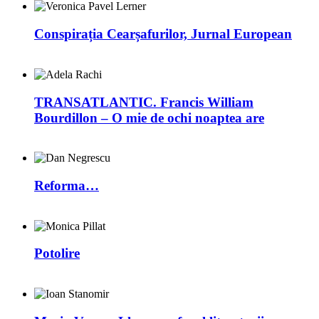
Conspirația Cearșafurilor, Jurnal European
TRANSATLANTIC. Francis William
Bourdillon – O mie de ochi noaptea are
Reforma…
Potolire