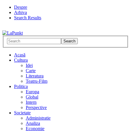
Despre
Arhiva
Search Results
Acasă
Cultura
Idei
Carte
Literatura
Teatru-Film
Politica
Europa
Global
Intern
Perspective
Societate
Administratie
Analiza
Economie