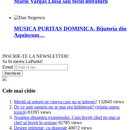
Mario Vargas Llosa sau focul literaturii
MUSICA PURITAS DOMINICA. Bijuteria din
Aquincum…
INSCRIE-TE LA NEWSLETTER!
Sa fii mereu LaPunkt!
Email
Cele mai citite
Merită să aştepţi pe cineva care nu te iubeşte?
132845 views
De ce unii oameni nu se mai pot îndrăgosti? (relaţia supra-
toxică)
83395 views
Noaptea dinaintea examenului. Cum înveţi când nu mai ai
chef să înveţi în sesiune
82785 views
Despre prietenie, cu dragoste
40072 views