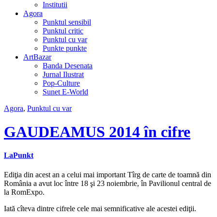
Institutii
Agora
Punktul sensibil
Punktul critic
Punktul cu var
Punkte punkte
ArtBazar
Banda Desenata
Jurnal Ilustrat
Pop-Culture
Sunet E-World
Agora
,
Punktul cu var
GAUDEAMUS 2014 în cifre
LaPunkt
Ediţia din acest an a celui mai important Tîrg de carte de toamnă din
România a avut loc între 18 şi 23 noiembrie, în Pavilionul central de
la RomExpo.
Iată cîteva dintre cifrele cele mai semnificative ale acestei ediţii.