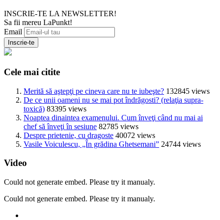
INSCRIE-TE LA NEWSLETTER!
Sa fii mereu LaPunkt!
Email
Cele mai citite
Merită să aştepţi pe cineva care nu te iubeşte?
132845 views
De ce unii oameni nu se mai pot îndrăgosti? (relaţia supra-
toxică)
83395 views
Noaptea dinaintea examenului. Cum înveţi când nu mai ai
chef să înveţi în sesiune
82785 views
Despre prietenie, cu dragoste
40072 views
Vasile Voiculescu, „În grădina Ghetsemani”
24744 views
Video
Could not generate embed. Please try it manualy.
Could not generate embed. Please try it manualy.