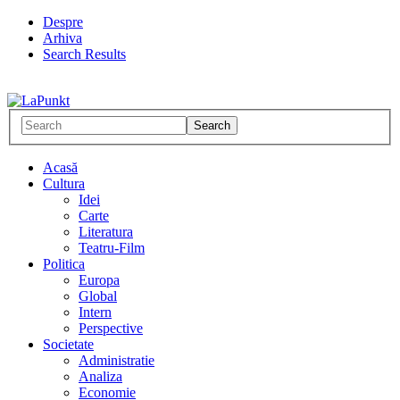
Despre
Arhiva
Search Results
Acasă
Cultura
Idei
Carte
Literatura
Teatru-Film
Politica
Europa
Global
Intern
Perspective
Societate
Administratie
Analiza
Economie