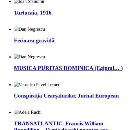
Turtucaia, 1916
Fecioara gravidă
MUSICA PURITAS DOMINICA (Egiptul… )
Conspirația Cearșafurilor, Jurnal European
TRANSATLANTIC. Francis William
Bourdillon – O mie de ochi noaptea are