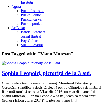
Institutii
Agora
Punktul sensibil
Punktul critic
Punktul cu var
Punkte punkte
ArtBazar
Banda Desenata
Jurnal Ilustrat
Pop-Culture
Sunet E-World
Post Tagged with:
"Vianu Mureşan"
Sophia Leopold, pictoriţǎ de la 3 ani.
Citeam zilele trecute următorul anunţ: Ministerul Educaţiei şi
Cercetării Ştiinţifice a decis să aleagă pentru Olimpiada de limba şi
literatură română (clasa a VI-a) din 2016, un citat din cartea lui
Vianu Mureşan, „Sophia Leopold – să ne jucăm că facem artă”
(Editura Eikon , Cluj 2014)* Cartea lui Vianu […]