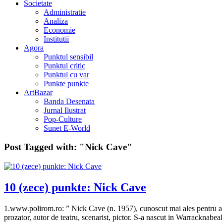
Societate
Administratie
Analiza
Economie
Institutii
Agora
Punktul sensibil
Punktul critic
Punktul cu var
Punkte punkte
ArtBazar
Banda Desenata
Jurnal Ilustrat
Pop-Culture
Sunet E-World
Post Tagged with:
"Nick Cave"
10 (zece) punkte: Nick Cave
1.www.polirom.ro: ” Nick Cave (n. 1957), cunoscut mai ales pentru activ
prozator, autor de teatru, scenarist, pictor. S-a nascut in Warracknabeal