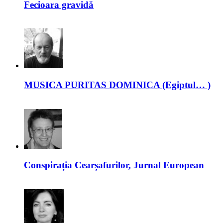
Fecioara gravidă
MUSICA PURITAS DOMINICA (Egiptul… )
Conspirația Cearșafurilor, Jurnal European