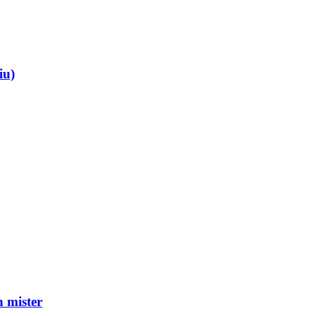
iu)
mister