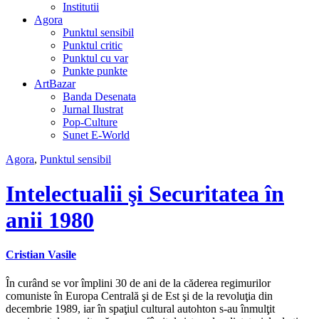
Institutii
Agora
Punktul sensibil
Punktul critic
Punktul cu var
Punkte punkte
ArtBazar
Banda Desenata
Jurnal Ilustrat
Pop-Culture
Sunet E-World
Agora
,
Punktul sensibil
Intelectualii şi Securitatea în
anii 1980
Cristian Vasile
În curând se vor împlini 30 de ani de la căderea regimurilor
comuniste în Europa Centrală şi de Est şi de la revoluţia din
decembrie 1989, iar în spaţiul cultural autohton s-au înmulţit