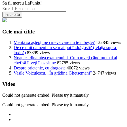
Sa fii mereu LaPunkt!
Email
Cele mai citite
Merită să aştepţi pe cineva care nu te iubeşte?
132845 views
De ce unii oameni nu se mai pot îndrăgosti? (relaţia supra-
toxică)
83399 views
Noaptea dinaintea examenului. Cum înveţi când nu mai ai
chef să înveţi în sesiune
82785 views
Despre prietenie, cu dragoste
40072 views
Vasile Voiculescu, „În grădina Ghetsemani”
24747 views
Video
Could not generate embed. Please try it manualy.
Could not generate embed. Please try it manualy.