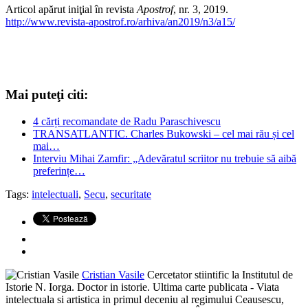
Articol apărut iniţial în revista
Apostrof
, nr. 3, 2019.
http://www.revista-apostrof.ro/arhiva/an2019/n3/a15/
Mai puteţi citi:
4 cărți recomandate de Radu Paraschivescu
TRANSATLANTIC. Charles Bukowski – cel mai rău și cel
mai…
Interviu Mihai Zamfir: „Adevăratul scriitor nu trebuie să aibă
preferințe…
Tags:
intelectuali
,
Secu
,
securitate
Cristian Vasile
Cercetator stiintific la Institutul de
Istorie N. Iorga. Doctor in istorie. Ultima carte publicata - Viata
intelectuala si artistica in primul deceniu al regimului Ceausescu,