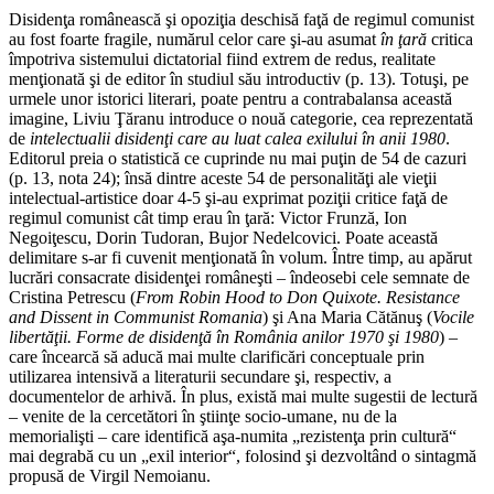
Disidenţa românească şi opoziţia deschisă faţă de regimul comunist
au fost foarte fragile, numărul celor care şi-au asumat
în ţară
critica
împotriva sistemului dictatorial fiind extrem de redus, realitate
menţionată şi de editor în studiul său introductiv (p. 13). Totuşi, pe
urmele unor istorici literari, poate pentru a contrabalansa această
imagine, Liviu Ţăranu introduce o nouă categorie, cea reprezentată
de
intelectualii disidenţi care au luat calea exilului în anii 1980
.
Editorul preia o statistică ce cuprinde nu mai puţin de 54 de cazuri
(p. 13, nota 24); însă dintre aceste 54 de personalităţi ale vieţii
intelectual-artistice doar 4-5 şi-au exprimat poziţii critice faţă de
regimul comunist cât timp erau în ţară: Victor Frunză, Ion
Negoiţescu, Dorin Tudoran, Bujor Nedelcovici. Poate această
delimitare s-ar fi cuvenit menţionată în volum. Între timp, au apărut
lucrări consacrate disidenţei româneşti – îndeosebi cele semnate de
Cristina Petrescu (
From Robin Hood to Don Quixote. Resistance
and Dissent in Communist Romania
) şi Ana Maria Cătănuş (
Vocile
libertăţii. Forme de disidenţă în România anilor 1970 şi 1980
) –
care încearcă să aducă mai multe clarificări conceptuale prin
utilizarea intensivă a literaturii secundare şi, respectiv, a
documentelor de arhivă. În plus, există mai multe sugestii de lectură
– venite de la cercetători în ştiinţe socio-umane, nu de la
memorialişti – care identifică aşa-numita „rezistenţa prin cultură“
mai degrabă cu un „exil interior“, folosind şi dezvoltând o sintagmă
propusă de Virgil Nemoianu.