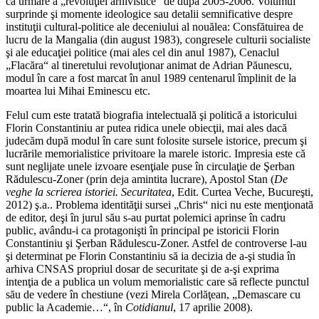
ca urmare a „revoluţiei arhivistice“ de după 2005-2006. Volumul
surprinde şi momente ideologice sau detalii semnificative despre
instituţii cultural-politice ale deceniului al nouălea: Consfătuirea de
lucru de la Mangalia (din august 1983), congresele culturii socialiste
şi ale educaţiei politice (mai ales cel din anul 1987), Cenaclul
„Flacăra“ al tineretului revoluţionar animat de Adrian Păunescu,
modul în care a fost marcat în anul 1989 centenarul împlinit de la
moartea lui Mihai Eminescu etc.
Felul cum este tratată biografia intelectuală şi politică a istoricului
Florin Constantiniu ar putea ridica unele obiecţii, mai ales dacă
judecăm după modul în care sunt folosite sursele istorice, precum şi
lucrările memorialistice privitoare la marele istoric. Impresia este că
sunt neglijate unele izvoare esenţiale puse în circulaţie de Şerban
Rădulescu-Zoner (prin deja amintita lucrare), Apostol Stan (
De
veghe la scrierea istoriei. Securitatea
, Edit. Curtea Veche, Bucureşti,
2012) ş.a.. Problema identităţii sursei „Chris“ nici nu este menţionată
de editor, deşi în jurul său s-au purtat polemici aprinse în cadru
public, avându-i ca protagonişti în principal pe istoricii Florin
Constantiniu şi Şerban Rădulescu-Zoner. Astfel de controverse l-au
şi determinat pe Florin Constantiniu să ia decizia de a-şi studia în
arhiva CNSAS propriul dosar de securitate şi de a-şi exprima
intenţia de a publica un volum memorialistic care să reflecte punctul
său de vedere în chestiune (vezi Mirela Corlăţean, „Demascare cu
public la Academie…“, în
Cotidianul
, 17 aprilie 2008).