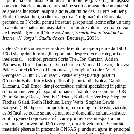
la perioada comunistă. Studiul său introductiv (pp. 7-42) înfăţişează
contextul istoric autohton, prezintă pe scurt corpusul documentar şi
se apleacă îndeosebi asupra a două „studii de caz“ (Herta Muller şi
Florin Constantiniu, scriitoarea germană originară din România,
premiată cu Nobelul pentru literatură şi reputatul istoric aflat un timp
în atenţia mediatică inclusiv datorită unor dezvăluiri ale unor colegi
de breaslă – Şerban Rădulescu-Zoner,
Securitatea în Institutul de
Istorie „N. Iorga“. Studiu de caz
, Bucureşti, 2008).
Cele 67 de documente reproduse de editor acoperă perioada 1980-
1989 şi cuprind informaţii importante despre diverse categorii de
intelectuali – scriitori precum Sorin Titel, Ion Caraion, Adrian
Păunescu, Dorin Tudoran, Doina Cornea, Mircea Dinescu, Octavian
Paler; istorici (Răzvan Theodorescu, Pompiliu Teodor, Vlad
Georgescu, Dinu C. Giurescu, Vasile Puşcaş); artişti plastici
(Corneliu Baba, Ion Vlasiu); filosofi (Constantin Noica, Gabriel
Liiceanu, Gáll Ernö), dar şi cercetători străini specializaţi în ştiinţe
socio-umane veniţi în spaţiul românesc înainte de decembrie 1989
(Sam/Sammy Beck, Dennis Deletant, Katherine Verdery, Stephen
Fischer-Galati, Keith Hitchins, Larry Watts, Stephen Lewis
Sampson). Nu lipsesc compozitorii, muzicologii, cineaştii, ziariştii,
astfel încât se poate spune că mai toate domeniile cultural-artistice
sunt în general reprezentate în carte prin redarea integrală a unor
documente provenind, fără excepţie, din arhivele fostei Securităţi,
materiale păstrate în prezent la CNSAS şi unde au ajuns în principal