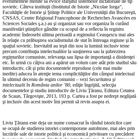
evenimentele menite să evoce sfârşitul sistemelor dictatoriale de tip
sovietic. Câteva instituţii (Institutul de Istorie „Nicolae Iorga“,
Facultăţile de Istorie şi Ştiinţe Politice ale Universităţii din Bucureşti,
CNSAS, Centre Régional Francophone de Recherches Avancées en
Sciences Sociales ş.a.) au şi organizat sau vor organiza în curând
manifestări ştiinţifice gândite cu scopul de a reflecta în registru
academic îndeosebi ultima perioadă a regimului Ceauşescu mai ales
în relaţie cu prăbuşirea socialismului de stat în întreaga regiune şi în
spaţiul sovietic. Inevitabil au ieşit din nou la lumină inclusiv teme
precum contribuţia intelectualilor la susţinerea sau la şubrezirea
regimurilor comuniste, relevanţa sau lipsa de importanţă a disidenţei
etc. În urmă cu câţiva ani a apărut un volum care atât prin studiul său
introductiv, cât şi prin documentele reproduse (cele mai multe
inedite) aducea în atenţie tema complicităţilor din câmpul intelectual
în ultimul deceniu de regim comunist – vezi
Securitatea şi
intelectualii în România anilor ’80
, ediţie îngrijită, selecţia
documentelor şi studiu introductiv de Liviu Ţăranu, Editura Cetatea
de Scaun, Târgovişte, 2013, 193 p. Cartea a fost pe nedrept neglijată
şi inclusiv din acest motiv îmi permit să revin asupra ei.
Liviu Ţăranu este deja un nume consacrat în rândul istoricilor care
se ocupă de studierea istoriei contemporane autohtone, mai ales prin
lucrările sale de istorie politică şi economică privitoare cu precădere