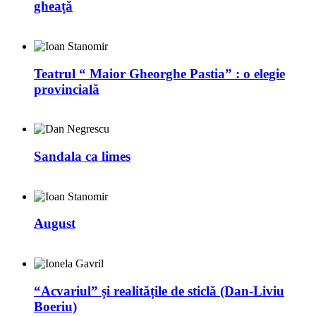
gheață
Teatrul “ Maior Gheorghe Pastia” : o elegie
provincială
Sandala ca limes
August
“Acvariul” și realitățile de sticlă (Dan-Liviu
Boeriu)