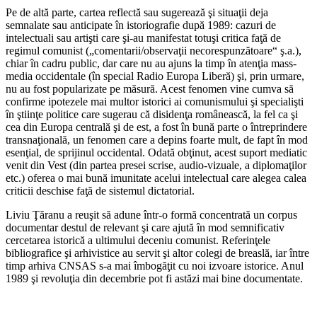
Pe de altă parte, cartea reflectă sau sugerează şi situaţii deja
semnalate sau anticipate în istoriografie după 1989: cazuri de
intelectuali sau artişti care şi-au manifestat totuşi critica faţă de
regimul comunist („comentarii/observaţii necorespunzătoare“ ş.a.),
chiar în cadru public, dar care nu au ajuns la timp în atenţia mass-
media occidentale (în special Radio Europa Liberă) şi, prin urmare,
nu au fost popularizate pe măsură. Acest fenomen vine cumva să
confirme ipotezele mai multor istorici ai comunismului şi specialişti
în ştiinţe politice care sugerau că disidenţa românească, la fel ca şi
cea din Europa centrală şi de est, a fost în bună parte o întreprindere
transnaţională, un fenomen care a depins foarte mult, de fapt în mod
esenţial, de sprijinul occidental. Odată obţinut, acest suport mediatic
venit din Vest (din partea presei scrise, audio-vizuale, a diplomaţilor
etc.) oferea o mai bună imunitate acelui intelectual care alegea calea
criticii deschise faţă de sistemul dictatorial.
Liviu Ţăranu a reuşit să adune într-o formă concentrată un corpus
documentar destul de relevant şi care ajută în mod semnificativ
cercetarea istorică a ultimului deceniu comunist. Referinţele
bibliografice şi arhivistice au servit şi altor colegi de breaslă, iar între
timp arhiva CNSAS s-a mai îmbogăţit cu noi izvoare istorice. Anul
1989 şi revoluţia din decembrie pot fi astăzi mai bine documentate.