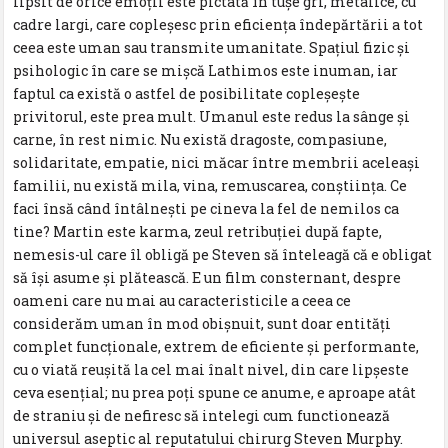
lipsit de orice emoţii este pictată în tuşe gri, metalice, cu
cadre largi, care copleşesc prin eficienţa îndepărtării a tot
ceea este uman sau transmite umanitate. Spaţiul fizic şi
psihologic în care se mişcă Lathimos este inuman, iar
faptul ca există o astfel de posibilitate copleşeşte
privitorul, este prea mult. Umanul este redus la sânge şi
carne, în rest nimic. Nu există dragoste, compasiune,
solidaritate, empatie, nici măcar între membrii aceleaşi
familii, nu există mila, vina, remuscarea, conştiinţa. Ce
faci însă când întâlneşti pe cineva la fel de nemilos ca
tine? Martin este karma, zeul retribuţiei după fapte,
nemesis-ul care îl obligă pe Steven să înteleagă că e obligat
să îşi asume şi plătească. E un film consternant, despre
oameni care nu mai au caracteristicile a ceea ce
considerăm uman în mod obişnuit, sunt doar entităţi
complet funcţionale, extrem de eficiente şi performante,
cu o viată reuşită la cel mai înalt nivel, din care lipşeste
ceva esenţial; nu prea poţi spune ce anume, e aproape atât
de straniu şi de nefiresc să intelegi cum functionează
universul aseptic al reputatului chirurg Steven Murphy.