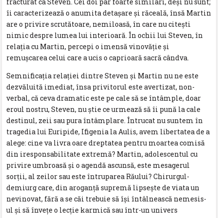
fracturat ca Steven. Cei doi par foarte similari, deşi nu sunt;
îi caracterizează o anumita detaşare şi răceală, însă Martin
are o privire scrutătoare, nemiloasă, în care nu citeşti
nimic despre lumea lui interioară. În ochii lui Steven, în
relaţia cu Martin, percepi o imensă vinovăţie şi
remuşcarea celui care a ucis o caprioară sacră cândva.
Semnificaţia relaţiei dintre Steven şi Martin nu ne este
dezvăluită imediat, însa privitorul este avertizat, non-
verbal, că ceva dramatic este pe cale să se întâmple, doar
eroul nostru, Steven, nu ştie ce urmează să îi pună la cale
destinul, zeii sau pura întâmplare. Întrucat nu suntem în
tragedia lui Euripide, Ifigenia la Aulis, avem libertatea de a
alege: cine va livra oare dreptatea pentru moartea comisă
din iresponsabilitate extremă? Martin, adolescentul cu
privire umbroasă şi o agendă ascunsă, este mesagerul
sorţii, al zeilor sau este întruparea Răului? Chirurgul-
demiurg care, din aroganţă supremă lipseşte de viata un
nevinovat, fără a se căi trebuie să îşi întâlnească nemesis-
ul şi să înveţe o lecţie karmică sau într-un univers