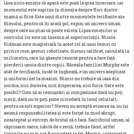
lăsa nicio emoţie să apară este pusă la grea încercare, iar
momentul este suprins în discuţia despre flori dintre
mamă şi fiica. Este unul dintre momentele terifiante ale
filmului, pentru că îţi arată gol, expus, un univers uman
despre care nu ştiai că poate exista. Lipsa emoţiilor şi
controlul lor este un însemn al superiorităţii. Nicole
Kidman este magistrală în acest rol al unei femei cu
privire rece, gesturi robotizate, discurs calibrat, calculată la
milimetru, care îşi găseşte resurse pentru a face faţă
pierderii unuia dintre copiii. Răceala familiei Murphy este
atât de terifiantă, încât te îngheaţă, e un univers aseptizat
şi uniformizat la maxim. Nimic nu trebuie să iasă din
norma, nici durerea, nici disperarea, nici furia. Oare este
posibil? Cum să ai remuşcări şi compasiune dacă nu poţi
simţi, dacă nu te poţi pune niciodată în locul celuilalt,
pentru ca eşti superior? Steven nu acceptă eroarea sa, nu îşi
asumă responsabilitatea şi este forţat în mod abrupt,
neaşteptat şi extrem de brutal să o facă. Sacrificiul uman, al
căprioarei sacre, iubită de o zeiţă, trebuie făcut, altfel
lucrurile nu mai pot fi niciodată la fel. Martin, interpretat