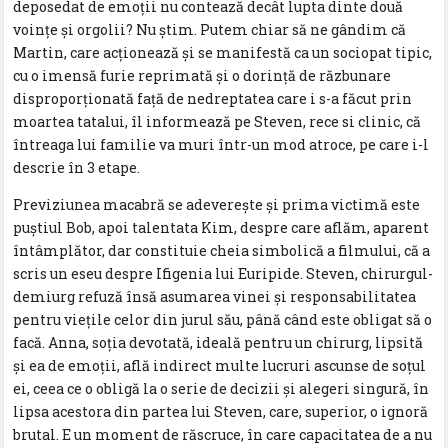
deposedat de emoţii nu contează decât lupta dinte două
voinţe şi orgolii? Nu ştim. Putem chiar să ne gândim că
Martin, care acţionează şi se manifestă ca un sociopat tipic,
cu o imensă furie reprimată şi o dorinţă de răzbunare
disproporţionată faţă de nedreptatea care i s-a făcut prin
moartea tatalui, îl informează pe Steven, rece si clinic, că
întreaga lui familie va muri într-un mod atroce, pe care i-l
descrie în 3 etape.
Previziunea macabră se adevereşte şi prima victimă este
puştiul Bob, apoi talentata Kim, despre care aflăm, aparent
întâmplător, dar constituie cheia simbolică a filmului, că a
scris un eseu despre Ifigenia lui Euripide. Steven, chirurgul-
demiurg refuză însă asumarea vinei şi responsabilitatea
pentru vieţile celor din jurul său, până când este obligat să o
facă. Anna, soţia devotată, ideală pentru un chirurg, lipsită
şi ea de emoţii, află indirect multe lucruri ascunse de soţul
ei, ceea ce o obligă la o serie de decizii şi alegeri singură, în
lipsa acestora din partea lui Steven, care, superior, o ignoră
brutal. E un moment de răscruce, în care capacitatea de a nu