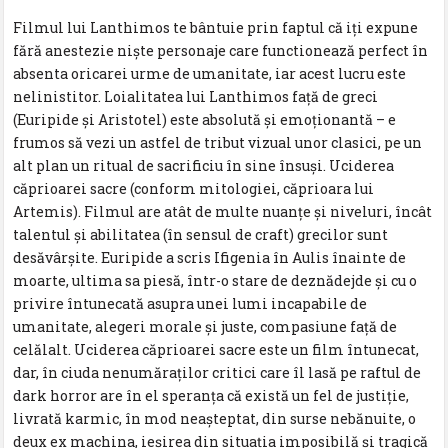
Filmul lui Lanthimos te bântuie prin faptul că iţi expune
fără anestezie nişte personaje care functionează perfect în
absenta oricarei urme de umanitate, iar acest lucru este
nelinistitor. Loialitatea lui Lanthimos faţă de greci
(Euripide şi Aristotel) este absolută şi emoţionantă – e
frumos să vezi un astfel de tribut vizual unor clasici, pe un
alt plan un ritual de sacrificiu în sine însuşi. Uciderea
căprioarei sacre (conform mitologiei, căprioara lui
Artemis). Filmul are atât de multe nuanţe şi niveluri, încât
talentul şi abilitatea (în sensul de craft) grecilor sunt
desăvârşite. Euripide a scris Ifigenia în Aulis înainte de
moarte, ultima sa piesă, într-o stare de deznădejde şi cu o
privire întunecată asupra unei lumi incapabile de
umanitate, alegeri morale şi juste, compasiune faţă de
celălalt. Uciderea căprioarei sacre este un film întunecat,
dar, în ciuda nenumăraţilor critici care îl lasă pe raftul de
dark horror are în el speranţa că există un fel de justiţie,
livrată karmic, în mod neaşteptat, din surse nebănuite, o
deux ex machina, ieşirea din situaţia imposibilă şi tragică