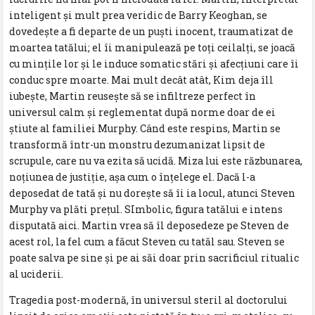
inteligent şi mult prea veridic de Barry Keoghan, se
dovedeşte a fi departe de un puşti inocent, traumatizat de
moartea tatălui; el îi manipulează pe toţi ceilalţi, se joacă
cu minţile lor şi le induce somatic stări şi afecţiuni care îi
conduc spre moarte. Mai mult decât atât, Kim deja îll
iubeşte, Martin reuseşte să se infiltreze perfect în
universul calm şi reglementat după norme doar de ei
ştiute al familiei Murphy. Când este respins, Martin se
transformă într-un monstru dezumanizat lipsit de
scrupule, care nu va ezita să ucidă. Miza lui este răzbunarea,
noţiunea de justiţie, aşa cum o înţelege el. Dacă l-a
deposedat de tată şi nu doreşte să îi ia locul, atunci Steven
Murphy va plăti preţul. SImbolic, figura tatălui e intens
disputată aici. Martin vrea să îl deposedeze pe Steven de
acest rol, la fel cum a făcut Steven cu tatăl sau. Steven se
poate salva pe sine şi pe ai săi doar prin sacrificiul ritualic
al uciderii.
Tragedia post-modernă, în universul steril al doctorului