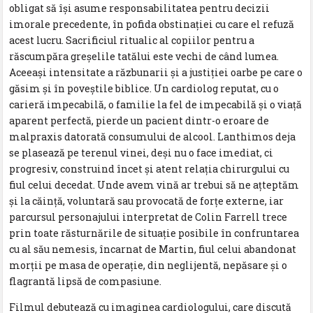
obligat să îşi asume responsabilitatea pentru decizii
imorale precedente, în pofida obstinaţiei cu care el refuză
acest lucru. Sacrificiul ritualic al copiilor pentru a
răscumpăra greşelile tatălui este vechi de când lumea.
Aceeaşi intensitate a răzbunarii şi a justiţiei oarbe pe care o
găsim şi în poveştile biblice. Un cardiolog reputat, cu o
carieră impecabilă, o familie la fel de impecabilă şi o viaţă
aparent perfectă, pierde un pacient dintr-o eroare de
malpraxis datorată consumului de alcool. Lanthimos deja
se plasează pe terenul vinei, deşi nu o face imediat, ci
progresiv, construind încet şi atent relaţia chirurgului cu
fiul celui decedat. Unde avem vină ar trebui să ne aţteptăm
şi la căinţă, voluntară sau provocată de forţe externe, iar
parcursul personajului interpretat de Colin Farrell trece
prin toate răsturnările de situaţie posibile în confruntarea
cu al său nemesis, încarnat de Martin, fiul celui abandonat
morţii pe masa de operaţie, din neglijentă, nepăsare şi o
flagrantă lipsă de compasiune.
Filmul debutează cu imaginea cardiologului, care discută