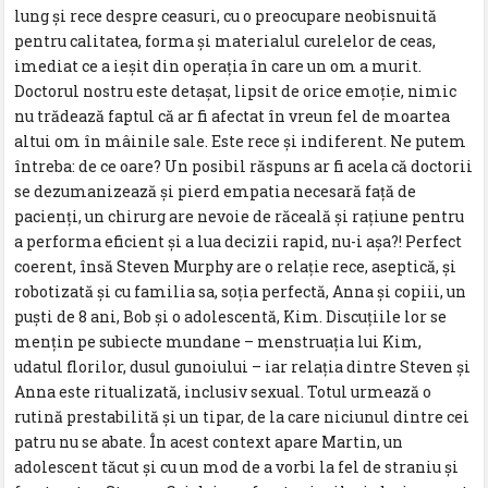
lung şi rece despre ceasuri, cu o preocupare neobisnuită
pentru calitatea, forma şi materialul curelelor de ceas,
imediat ce a ieşit din operaţia în care un om a murit.
Doctorul nostru este detaşat, lipsit de orice emoţie, nimic
nu trădează faptul că ar fi afectat în vreun fel de moartea
altui om în mâinile sale. Este rece şi indiferent. Ne putem
întreba: de ce oare? Un posibil răspuns ar fi acela că doctorii
se dezumanizează şi pierd empatia necesară faţă de
pacienţi, un chirurg are nevoie de răceală şi raţiune pentru
a performa eficient şi a lua decizii rapid, nu-i aşa?! Perfect
coerent, însă Steven Murphy are o relaţie rece, aseptică, şi
robotizată şi cu familia sa, soţia perfectă, Anna şi copiii, un
puşti de 8 ani, Bob şi o adolescentă, Kim. Discuţiile lor se
menţin pe subiecte mundane – menstruaţia lui Kim,
udatul florilor, dusul gunoiului – iar relaţia dintre Steven şi
Anna este ritualizată, inclusiv sexual. Totul urmează o
rutină prestabilită şi un tipar, de la care niciunul dintre cei
patru nu se abate. În acest context apare Martin, un
adolescent tăcut şi cu un mod de a vorbi la fel de straniu şi