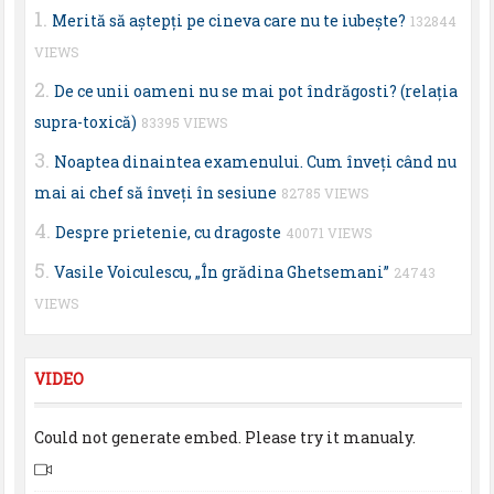
Merită să aştepţi pe cineva care nu te iubeşte?
132844
VIEWS
De ce unii oameni nu se mai pot îndrăgosti? (relaţia
supra-toxică)
83395 VIEWS
Noaptea dinaintea examenului. Cum înveţi când nu
mai ai chef să înveţi în sesiune
82785 VIEWS
Despre prietenie, cu dragoste
40071 VIEWS
Vasile Voiculescu, „În grădina Ghetsemani”
24743
VIEWS
VIDEO
Could not generate embed. Please try it manualy.