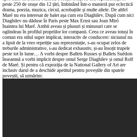
peste 250 de orașe din 12 țări, îmbinând într-o manieră pur eclectică
drama, poezia, muzica, circul, acrobațiile și multe altele. De altfel
Maré nu era interesat de balet așa cum era Diaghilev. După cum nici
Diaghilev nu dăduse în Paris peste Max Ernst sau Joan Miró
înaintea lui Maré. Ambii aveau și plusuri și minusuri care se
oglindeau în profilul propriilor lor companii. Ceea ce aveau totuși în
comun era stilul super implicat, interactiv de conducere: niciunul nu
a lipsit de la vreo repetiție sau reprezentație, s-au ocupat zelos de
treburile administrative, s-au dedicat exhaustiv, și-au însoțit trupele
peste tot în lume… A vorbi despre Ballets Russes și Ballets Suédois
înseamnă a vorbi implicit despre omul Serge Diaghilev și omul Rolf
de Maré. Și pentru că expoziția de la National Gallery of Art are
inclusiv darul de a deschide apetitul pentru poveștile din spatele
poveștii, să urmărim: