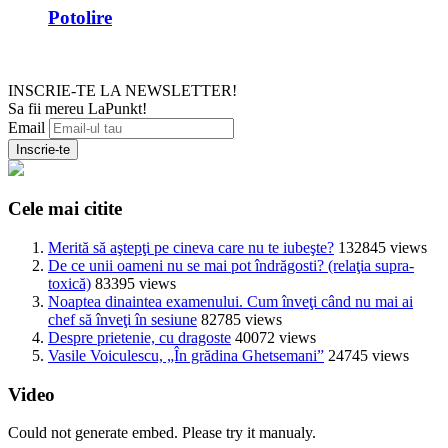
Potolire
INSCRIE-TE LA NEWSLETTER!
Sa fii mereu LaPunkt!
Email
Cele mai citite
Merită să aştepţi pe cineva care nu te iubeşte?
132845 views
De ce unii oameni nu se mai pot îndrăgosti? (relaţia supra-
toxică)
83395 views
Noaptea dinaintea examenului. Cum înveţi când nu mai ai
chef să înveţi în sesiune
82785 views
Despre prietenie, cu dragoste
40072 views
Vasile Voiculescu, „În grădina Ghetsemani”
24745 views
Video
Could not generate embed. Please try it manualy.