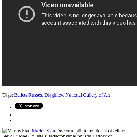
Tags:
Ballets Russes
,
Diaghilev
,
National Gallery of Art
Marius Stan
Doctor în științe politice, fost fellow
New Europe College și redactor-șef al revistei History of