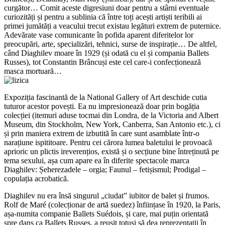
curgător… Comit aceste digresiuni doar pentru a stârni eventuale
curiozități și pentru a sublinia că între toți acești artiști teribili ai
primei jumătăți a veacului trecut existau legături extrem de puternice.
Adevărate vase comunicante în pofida aparent diferitelor lor
preocupări, arte, specializări, tehnici, surse de inspirație… De altfel,
când Diaghilev moare în 1929 (și odată cu el și compania Ballets
Russes), tot Constantin Brâncuși este cel care-i confecționează
masca mortuară…
Expoziția fascinantă de la National Gallery of Art deschide cutia
tuturor acestor povești. Ea nu impresionează doar prin bogăția
colecției (itemuri aduse tocmai din Londra, de la Victoria and Albert
Museum, din Stockholm, New York, Canberra, San Antonio etc.), ci
și prin maniera extrem de izbutită în care sunt asamblate într-o
narațiune ispititoare. Pentru cei cărora lumea baletului le provoacă
aprioric un plictis ireverențios, există și o secțiune bine întreținută pe
tema sexului, așa cum apare ea în diferite spectacole marca
Diaghilev: Șeherezadele – orgia; Faunul – fetișismul; Prodigal –
copulația acrobatică.
Diaghilev nu era însă singurul „ciudat” iubitor de balet și frumos.
Rolf de Maré (colecționar de artă suedez) înființase în 1920, la Paris,
așa-numita companie Ballets Suédois, și care, mai puțin orientată
spre dans ca Ballets Russes, a reușit totuși să dea reprezentații în