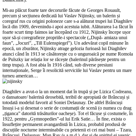
Mi-au plăcut foarte tare decorurile făcute de Georges Rouault,
precum și secțiunea dedicată lui Vaslav Nijinsky, un balerin și
coregraf rus cu origini poloneze care s-a alăturat trupei lui Diaghilev
încă din 1909, devenindu-i apoi acestuia iubit. Alăturarea l-a făcut în
foarte scurt timp faimos iar începând cu 1912, Nijinsky începe ușor
ușor să-și coregrafieze propriile-i spectacole („După- amiaza unui
faun”, „Jocuri”, „Till Eulenspiegel”). Un adevărat copil minune în
epocă, un zburător, Nijinsky atrage gelozia furioasă lui Diaghilev
atunci când în 1913 se căsătorește cu o unguroaică pe nume Romola
de Pulszky iar relația lor se răcește (balerinul părăsește pentru un
timp trupa). A fost abia în 1916 când, sub diverse presiuni
internaționale, Serge îi resolicită serviciile lui Vaslav pentru un mare
turneu american…
Diaghilev a avut-o la un moment dat în trupă și pe Lizica Codreanu,
o dansatoare/ balerină deosebită, teribil de apropiată de Brâncuși și
totodată modelul favorit al Soniei Delaunay. De altfel Brâncuși
însuși i-a și desenat o serie de costumații de scenă (o numea cu drag
„țiganca” datorită trăsăturilor oacheșe). Tot el făcuse și costumele, în
1922, pentru „Gymnopedies”-ul lui Erik Satie… În fine, exista o
însuflețire permanent avangardistă în Lizica, probabil produsă de
discuțiile nocturne interminabile cu prietenii ei cei mai buni – Tzara,
Brâncuși, Delaunay, Man Ray (ș.a.m.d.), dar și de spiritul ei veșnic