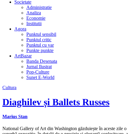
Societate
Administratie
Analiza
Economie
Institutii
Agora
Punktul sensibil
Punktul critic
Punktul cu var
Punkte punkte
ArtBazar
Banda Desenata
Jurnal Ilustrat
Pop-Culture
Sunet E-World
Cultura
Diaghilev și Ballets Russes
Marius Stan
National Gallery of Art din Washington găzduiește în aceste zile o
superbă expoziție, în detalii de o precizie și eleganță copleșitoare, a