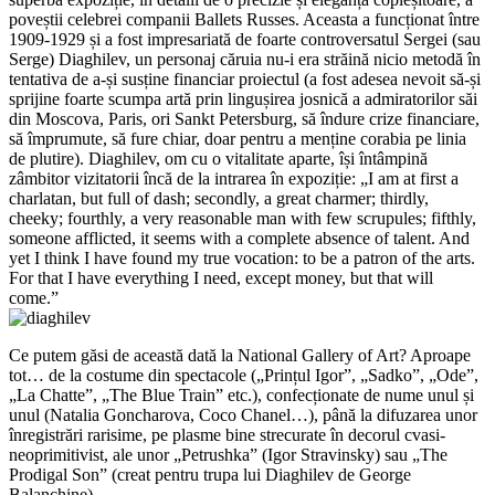
poveștii celebrei companii Ballets Russes. Aceasta a funcționat între
1909-1929 și a fost impresariată de foarte controversatul Sergei (sau
Serge) Diaghilev, un personaj căruia nu-i era străină nicio metodă în
tentativa de a-și susține financiar proiectul (a fost adesea nevoit să-și
sprijine foarte scumpa artă prin lingușirea josnică a admiratorilor săi
din Moscova, Paris, ori Sankt Petersburg, să îndure crize financiare,
să împrumute, să fure chiar, doar pentru a menține corabia pe linia
de plutire). Diaghilev, om cu o vitalitate aparte, își întâmpină
zâmbitor vizitatorii încă de la intrarea în expoziție: „I am at first a
charlatan, but full of dash; secondly, a great charmer; thirdly,
cheeky; fourthly, a very reasonable man with few scrupules; fifthly,
someone afflicted, it seems with a complete absence of talent. And
yet I think I have found my true vocation: to be a patron of the arts.
For that I have everything I need, except money, but that will
come.”
Ce putem găsi de această dată la National Gallery of Art? Aproape
tot… de la costume din spectacole („Prințul Igor”, „Sadko”, „Ode”,
„La Chatte”, „The Blue Train” etc.), confecționate de nume unul și
unul (Natalia Goncharova, Coco Chanel…), până la difuzarea unor
înregistrări rarisime, pe plasme bine strecurate în decorul cvasi-
neoprimitivist, ale unor „Petrushka” (Igor Stravinsky) sau „The
Prodigal Son” (creat pentru trupa lui Diaghilev de George
Balanchine).