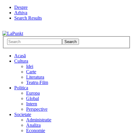
Despre
Arhiva
Search Results
Acasă
Cultura
Idei
Carte
Literatura
Teatru-Film
Politica
Europa
Global
Intern
Perspective
Societate
Administratie
Analiza
Economie