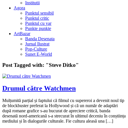
Institutii
Agora
Punktul sensibil
Punktul critic
Punktul cu var
Punkte punkte
ArtBazar
Banda Desenata
Jurnal Ilustrat
Pop-Culture
Sunet E-World
Post Tagged with:
"Steve Ditko"
Drumul către Watchmen
Mulțumită parțial și faptului că filmul cu supereroi a devenit noul tip
de blockbuster preferat la Hollywood și că un număr de adaptări
după romane grafice s-au bucurat de apreciere critică, banda
desenată nord-americană s-a strecurat în ultimul deceniu în conștiința
mediului și în dialogurile culturale. Fie cultura aleasă una […]