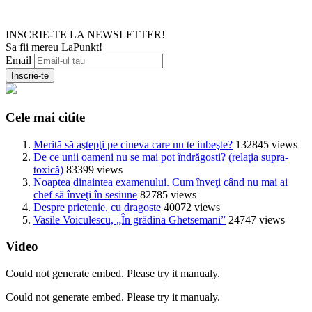
INSCRIE-TE LA NEWSLETTER!
Sa fii mereu LaPunkt!
Email
Cele mai citite
Merită să aştepţi pe cineva care nu te iubeşte?
132845 views
De ce unii oameni nu se mai pot îndrăgosti? (relaţia supra-
toxică)
83399 views
Noaptea dinaintea examenului. Cum înveţi când nu mai ai
chef să înveţi în sesiune
82785 views
Despre prietenie, cu dragoste
40072 views
Vasile Voiculescu, „În grădina Ghetsemani”
24747 views
Video
Could not generate embed. Please try it manualy.
Could not generate embed. Please try it manualy.