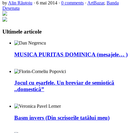
by
Alin Răuţoiu
·
6 mai 2014
·
0 comments
·
ArtBazar
,
Banda
Desenata
Ultimele articole
MUSICA PURITAS DOMINICA (mesajele… )
Jocul cu eșarfele. Un breviar de semiotică
,,domestică”
Basm invers (Din scrisorile tatălui meu)