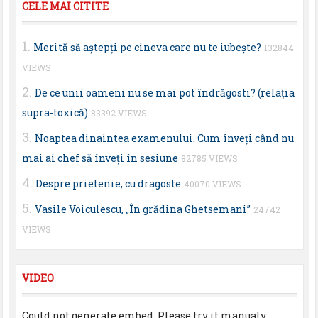
CELE MAI CITITE
Merită să aştepţi pe cineva care nu te iubeşte?
132844
VIEWS
De ce unii oameni nu se mai pot îndrăgosti? (relaţia
supra-toxică)
83392 VIEWS
Noaptea dinaintea examenului. Cum înveţi când nu
mai ai chef să înveţi în sesiune
82785 VIEWS
Despre prietenie, cu dragoste
40070 VIEWS
Vasile Voiculescu, „În grădina Ghetsemani”
24742
VIEWS
VIDEO
Could not generate embed. Please try it manualy.