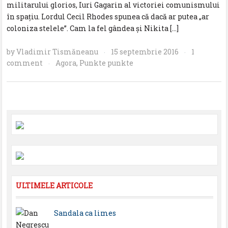
militarului glorios, Iuri Gagarin al victoriei comunismului
în spațiu. Lordul Cecil Rhodes spunea că dacă ar putea „ar
coloniza stelele”. Cam la fel gândea și Nikita […]
by
Vladimir Tismăneanu
15 septembrie 2016
1
·
·
comment
Agora
,
Punkte punkte
·
ULTIMELE ARTICOLE
Sandala ca limes