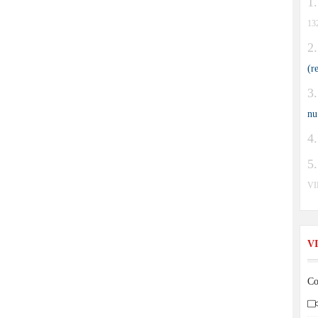
13
(r
nu
V
V
Co