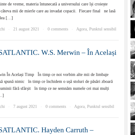
ainte de vreme, materia întunecată a universului care își croiește
câteva mii de mierle care au invadat copacii. Fiecare final ne lasă
elea […]
chi
21 august 2021
0 comments
Agora
,
Punktul sensibil
·
·
·
ATLANTIC. W.S. Merwin – În Același
n În Același Timp În timp ce noi vorbim alte mii de limbaje
 să spună nimic în timp ce închidem o ușă stoluri de păsări zboară
 luminii fără sfârșit în timp ce ne semnăm numele cei mai mulți
[…]
chi
7 august 2021
0 comments
Agora
,
Punktul sensibil
·
·
·
ATLANTIC. Hayden Carruth –