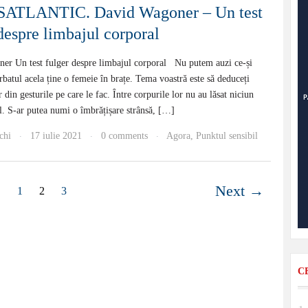
ATLANTIC. David Wagoner – Un test
despre limbajul corporal
er Un test fulger despre limbajul corporal Nu putem auzi ce-și
rbatul acela ține o femeie în brațe. Tema voastră este să deduceți
 din gesturile pe care le fac. Între corpurile lor nu au lăsat niciun
il. S-ar putea numi o îmbrățișare strânsă, […]
chi
17 iulie 2021
0 comments
Agora
,
Punktul sensibil
·
·
·
Next →
1
2
3
C