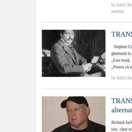
by
Adela Ra
sensibil
TRANS
Stephen Cra
ghemuită la 
„Este bună,
„Pentru că e
by
Adela Ra
TRANSA
alterna
Richard Jack
tale, când s