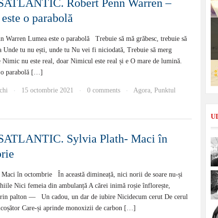
ATLANTIC. Robert Penn Warren –
este o parabolă
 Warren Lumea este o parabolă Trebuie să mă grăbesc, trebuie să
Unde tu nu ești, unde tu Nu vei fi niciodată, Trebuie să merg
Nimic nu este real, doar Nimicul este real și e O mare de lumină.
o parabolă […]
chi
15 octombrie 2021
0 comments
Agora
,
Punktul
·
·
·
U
TLANTIC. Sylvia Plath- Maci în
rie
 Maci în octombrie În această dimineață, nici norii de soare nu-și
hiile Nici femeia din ambulanță A cărei inimă roșie înflorește,
prin palton — Un cadou, un dar de iubire Nicidecum cerut De cerul
ricoșător Care-și aprinde monoxizii de carbon […]