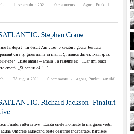
chi
11 septembrie 2021
0 comments
Agora
,
Punktul
·
·
·
ATLANTIC. Stephen Crane
ne În deșert În deșert Am văzut o creatură goală, bestială,
pământ care își ținea inima în mâini, Și mânca din ea. I-am spus:
 prietene?” „Este amară – amară”, a răspuns el; „Dar îmi place
ste amară, „Și pentru că […]
chi
28 august 2021
0 comments
Agora
,
Punktul sensibil
·
·
·
TLANTIC. Richard Jackson- Finaluri
tive
son Finaluri alternative Există unele momente la marginea vieții
e adună Umbrele alunecând peste dealurile îndepărtate, narcisele