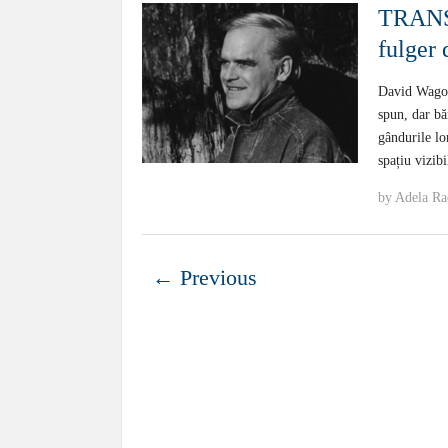
TRANS
fulger 
David Wagon
spun, dar bă
gândurile lor
spațiu vizib
by
Adela Ra
← Previous