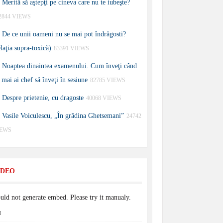
Merită să aştepţi pe cineva care nu te iubeşte?
2844 VIEWS
De ce unii oameni nu se mai pot îndrăgosti?
elaţia supra-toxică)
83391 VIEWS
Noaptea dinaintea examenului. Cum înveţi când
 mai ai chef să înveţi în sesiune
82785 VIEWS
Despre prietenie, cu dragoste
40068 VIEWS
Vasile Voiculescu, „În grădina Ghetsemani”
24742
IEWS
IDEO
uld not generate embed. Please try it manualy.