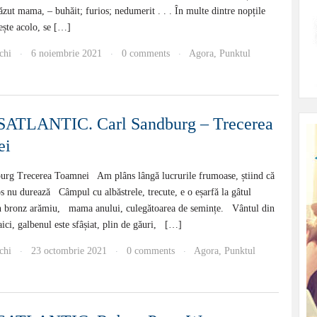
văzut mama, – buhăit; furios; nedumerit . . . În multe dintre nopțile
ește acolo, se […]
chi
6 noiembrie 2021
0 comments
Agora
,
Punktul
·
·
·
ATLANTIC. Carl Sandburg – Trecerea
ei
rg Trecerea Toamnei Am plâns lângă lucrurile frumoase, știind că
 nu durează Câmpul cu albăstrele, trecute, e o eșarfă la gâtul
n bronz arămiu, mama anului, culegătoarea de semințe. Vântul din
aici, galbenul este sfâșiat, plin de găuri, […]
chi
23 octombrie 2021
0 comments
Agora
,
Punktul
·
·
·