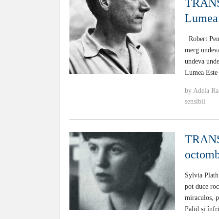
TRANS
Lumea 
Robert Penn
merg undeva 
undeva unde 
Lumea Este 
by
Adela Ra
sensibil
TRANSA
octomb
Sylvia Plath
pot duce roc
miraculos, 
Palid și înf