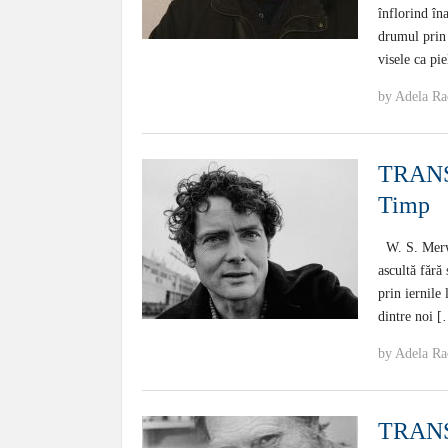
înflorind în
drumul prin 
visele ca pi
by
Adela Ra
TRANS
Timp
W. S. Merwi
ascultă fără
prin iernile
dintre noi 
by
Adela Ra
TRANS