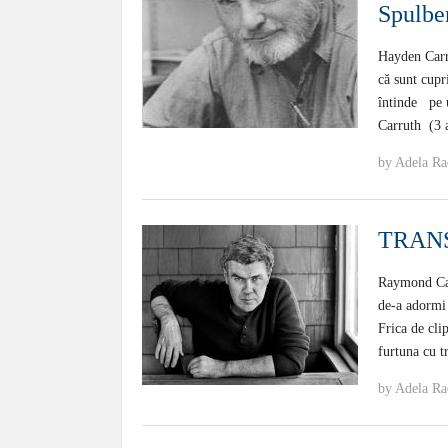
Spulbe
Hayden Carr
că sunt cup
întinde pe u
Carruth (3 
by
Adela Ra
TRANS
Raymond Carv
de-a adormi 
Frica de cli
furtuna cu t
by
Adela Ra