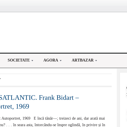
SOCIETATE
AGORA
ARTBAZAR
"
ATLANTIC. Frank Bidart –
rtret, 1969
 Autoportret, 1969 E încă tânăr—; treizeci de ani, dar arată mai
? . . . în seara asta, întorcându-se înspre oglindă, în privire și în