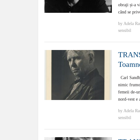
obraji și-a 
când se priv
by
Adela Ra
sensibil
TRANS
Toamn
Carl Sandbu
nimic frumos
femeii de-u
nord-vest e 
by
Adela Ra
sensibil