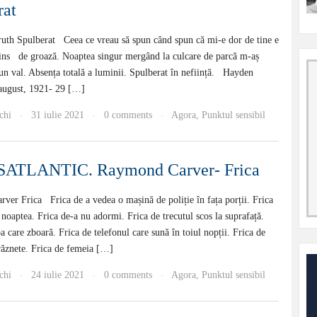
rat
uth Spulberat Ceea ce vreau să spun când spun că mi-e dor de tine e
rins de groază. Noaptea singur mergând la culcare de parcă m-aș
n val. Absența totală a luminii. Spulberat în neființă. Hayden
august, 1921- 29 […]
chi
31 iulie 2021
0 comments
Agora
,
Punktul sensibil
·
·
·
ATLANTIC. Raymond Carver- Frica
er Frica Frica de a vedea o mașină de poliție în fața porții. Frica
noaptea. Frica de-a nu adormi. Frica de trecutul scos la suprafață.
pa care zboară. Frica de telefonul care sună în toiul nopții. Frica de
răznete. Frica de femeia […]
chi
24 iulie 2021
0 comments
Agora
,
Punktul sensibil
·
·
·