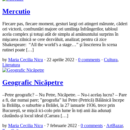
Mercutio
Fiecare pas, fiecare moment, gesturi largi ori atingeri mărunte, căderi
ori victorii, confruntări majore ori umilinţa înfrângerilor, tabloul
acela complex şi totuşi atât de simplu al amănuntului surprins în
mişcarea zilnică se cere dezvăluit, analizat; pentru că zice
Shakespeare: “All the world’s a stage…” şi înscrierea în scena
rutinei poate […]
by
Maria Cecilia Nicu
·
22 aprilie 2022
·
0 comments
·
Cultura
,
Literatura
Geografic Nicăpetre
–Petre geografic? – Nu Petre, Nicăpetre. – Nu-i acelaș lucru? – Pare
a fi, dar numai pare; ”geografia” lui Petre (Petrică) Bălănică începe
la Brăilița, o suburbie a Brăilei, la 27 ianuarie 1936, trece prin
București, se mișcă ici-colo prin lume în toți anii ăia adunați
căutându-și locul ideal (Carrara […]
by
Maria Cecilia Nicu
·
7 februarie 2022
·
0 comments
·
ArtBazar
,