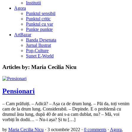
Institutii
Agora
Punktul sensibil
Punktul critic
Punktul cu var
Punkte punkte
ArtBazar
Banda Desenata
Jurnal Ilustrat
Pop-Culture
Sunet E-World
Articles by: Maria Cecilia Nicu
Pensionari
– Cam prăfuiți. – Adică? – Așa ca de drum lung. – Păi da, toți venim
cam de la drum lung. Considerabil. – Depinde. E o problemă cu
drumul ăsta lung, după 40 de ani s-a cam dublat, nu? – Mă, voi
vorbiți în dodii… – Nu-i așa? Și tu […]
by
Maria Cecilia Nicu
·
3 octombrie 2022
·
0 comments
·
Agora
,