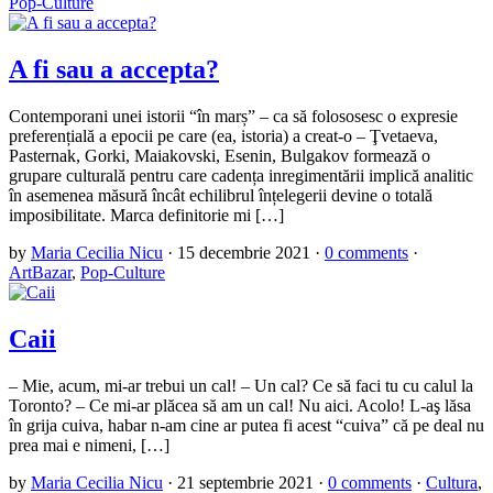
Pop-Culture
A fi sau a accepta?
Contemporani unei istorii “în marș” – ca să folososesc o expresie
preferențială a epocii pe care (ea, istoria) a creat-o – Ţvetaeva,
Pasternak, Gorki, Maiakovski, Esenin, Bulgakov formează o
grupare culturală pentru care cadența inregimentării implică analitic
în asemenea măsură încât echilibrul înțelegerii devine o totală
imposibilitate. Marca definitorie mi […]
by
Maria Cecilia Nicu
·
15 decembrie 2021
·
0 comments
·
ArtBazar
,
Pop-Culture
Caii
– Mie, acum, mi-ar trebui un cal! – Un cal? Ce să faci tu cu calul la
Toronto? – Ce mi-ar plăcea să am un cal! Nu aici. Acolo! L-aş lăsa
în grija cuiva, habar n-am cine ar putea fi acest “cuiva” că pe deal nu
prea mai e nimeni, […]
by
Maria Cecilia Nicu
·
21 septembrie 2021
·
0 comments
·
Cultura
,