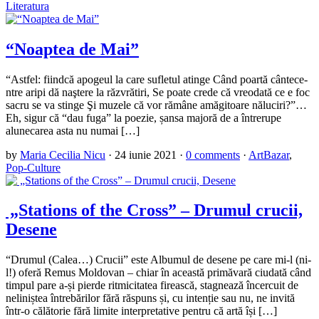
Literatura
“Noaptea de Mai”
“Astfel: fiindcă apogeul la care sufletul atinge Când poartă cântece-
ntre aripi dă naştere la răzvrătiri, Se poate crede că vreodată ce e foc
sacru se va stinge Şi muzele că vor rămâne amăgitoare năluciri?”…
Eh, sigur că “dau fuga” la poezie, șansa majoră de a întrerupe
alunecarea asta nu numai […]
by
Maria Cecilia Nicu
·
24 iunie 2021
·
0 comments
·
ArtBazar
,
Pop-Culture
„Stations of the Cross” – Drumul crucii,
Desene
“Drumul (Calea…) Crucii” este Albumul de desene pe care mi-l (ni-
l!) oferă Remus Moldovan – chiar în această primăvară ciudată când
timpul pare a-și pierde ritmicitatea firească, stagnează încercuit de
neliniștea întrebărilor fără răspuns și, cu intenție sau nu, ne invită
într-o călătorie fără limite interpretative pentru că artă își […]