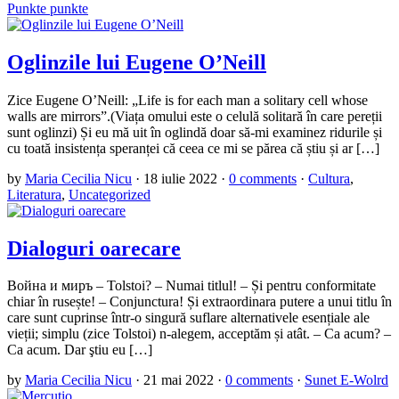
Punkte punkte
Oglinzile lui Eugene O’Neill
Zice Eugene O’Neill: „Life is for each man a solitary cell whose
walls are mirrors”.(Viața omului este o celulă solitară în care pereții
sunt oglinzi) Și eu mă uit în oglindă doar să-mi examinez ridurile și
cu toată insistența speranței că ceea ce mi se părea că știu și ar […]
by
Maria Cecilia Nicu
·
18 iulie 2022
·
0 comments
·
Cultura
,
Literatura
,
Uncategorized
Dialoguri oarecare
Война и миръ – Tolstoi? – Numai titlul! – Și pentru conformitate
chiar în rusește! – Conjunctura! Și extraordinara putere a unui titlu în
care sunt cuprinse într-o singură suflare alternativele esențiale ale
vieții; simplu (zice Tolstoi) n-alegem, acceptăm și atât. – Ca acum? –
Ca acum. Dar ştiu eu […]
by
Maria Cecilia Nicu
·
21 mai 2022
·
0 comments
·
Sunet E-Wolrd