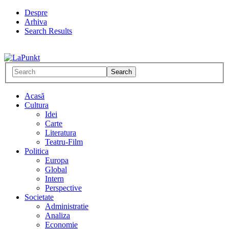
Despre
Arhiva
Search Results
Acasă
Cultura
Idei
Carte
Literatura
Teatru-Film
Politica
Europa
Global
Intern
Perspective
Societate
Administratie
Analiza
Economie