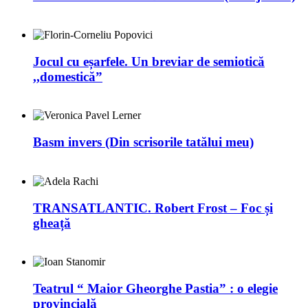
Jocul cu eșarfele. Un breviar de semiotică
,,domestică”
Basm invers (Din scrisorile tatălui meu)
TRANSATLANTIC. Robert Frost – Foc și
gheață
Teatrul “ Maior Gheorghe Pastia” : o elegie
provincială