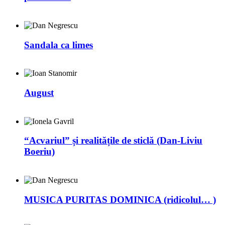
Sandala ca limes
August
“Acvariul” și realitățile de sticlă (Dan-Liviu
Boeriu)
MUSICA PURITAS DOMINICA (ridicolul… )