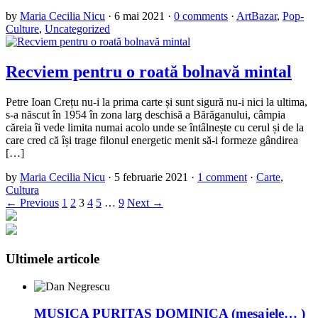
by
Maria Cecilia Nicu
·
6 mai 2021
·
0 comments
·
ArtBazar
,
Pop-
Culture
,
Uncategorized
Recviem pentru o roată bolnavă mintal
Petre Ioan Crețu nu-i la prima carte și sunt sigură nu-i nici la ultima,
s-a născut în 1954 în zona larg deschisă a Bărăganului, câmpia
căreia îi vede limita numai acolo unde se întâlnește cu cerul și de la
care cred că își trage filonul energetic menit să-i formeze gândirea
[…]
by
Maria Cecilia Nicu
·
5 februarie 2021
·
1 comment
·
Carte
,
Cultura
← Previous
1
2
3
4
5
…
9
Next →
Ultimele articole
MUSICA PURITAS DOMINICA (mesajele… )