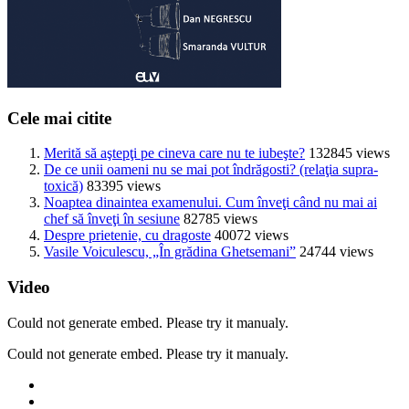
Cele mai citite
Merită să aştepţi pe cineva care nu te iubeşte?
132845 views
De ce unii oameni nu se mai pot îndrăgosti? (relaţia supra-
toxică)
83395 views
Noaptea dinaintea examenului. Cum înveţi când nu mai ai
chef să înveţi în sesiune
82785 views
Despre prietenie, cu dragoste
40072 views
Vasile Voiculescu, „În grădina Ghetsemani”
24744 views
Video
Could not generate embed. Please try it manualy.
Could not generate embed. Please try it manualy.