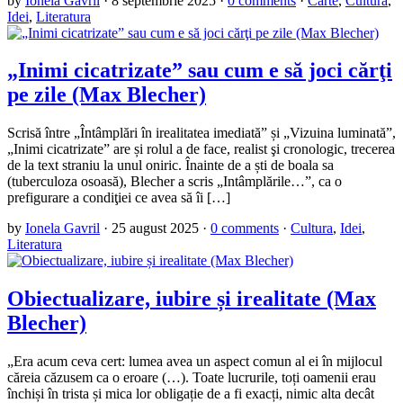
by
Ionela Gavril
·
8 septembrie 2025
·
0 comments
·
Carte
,
Cultura
,
Idei
,
Literatura
„Inimi cicatrizate” sau cum e să joci cărţi
pe zile (Max Blecher)
Scrisă între „Întâmplări în irealitatea imediată” și „Vizuina luminată”,
„Inimi cicatrizate” are și rolul a de face, realist şi cronologic, trecerea
de la text straniu la unul oniric. Înainte de a ști de boala sa
(tuberculoza osoasă), Blecher a scris „Intâmplările…”, ca o
prefigurare a condiţiei ce avea să îi […]
by
Ionela Gavril
·
25 august 2025
·
0 comments
·
Cultura
,
Idei
,
Literatura
Obiectualizare, iubire și irealitate (Max
Blecher)
„Era acum ceva cert: lumea avea un aspect comun al ei în mijlocul
căreia căzusem ca o eroare (…). Toate lucrurile, toți oamenii erau
închiși în trista și mica lor obligație de a fi exacți, nimic alta decât