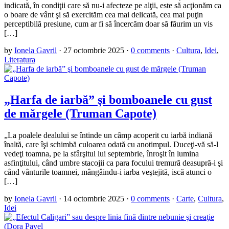
indicată, în condiţii care să nu-i afecteze pe alţii, este să acţionăm ca
o boare de vânt şi să exercităm cea mai delicată, cea mai puţin
perceptibilă presiune, cum ar fi să încercăm doar să făurim un vis
[…]
by
Ionela Gavril
·
27 octombrie 2025
·
0 comments
·
Cultura
,
Idei
,
Literatura
„Harfa de iarbă” şi bomboanele cu gust
de mărgele (Truman Capote)
„La poalele dealului se întinde un câmp acoperit cu iarbă indiană
înaltă, care îşi schimbă culoarea odată cu anotimpul. Duceţi-vă să-l
vedeţi toamna, pe la sfârşitul lui septembrie, înroşit în lumina
asfinţitului, când umbre stacojii ca para focului tremură deasupră-i şi
când vânturile toamnei, mângâindu-i iarba veştejită, iscă atunci o
[…]
by
Ionela Gavril
·
14 octombrie 2025
·
0 comments
·
Carte
,
Cultura
,
Idei