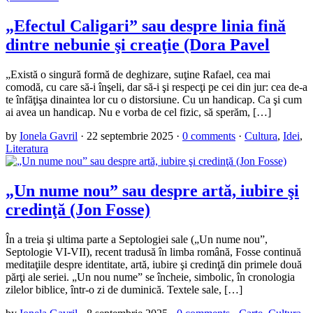
„Efectul Caligari” sau despre linia fină
dintre nebunie şi creaţie (Dora Pavel
„Există o singură formă de deghizare, suţine Rafael, cea mai
comodă, cu care să-i înşeli, dar să-i şi respecţi pe cei din jur: cea de-a
te înfăţişa dinaintea lor cu o distorsiune. Cu un handicap. Ca şi cum
ai avea un handicap. Nu e vorba de cel fizic, să sperăm, […]
by
Ionela Gavril
·
22 septembrie 2025
·
0 comments
·
Cultura
,
Idei
,
Literatura
„Un nume nou” sau despre artă, iubire şi
credinţă (Jon Fosse)
În a treia şi ultima parte a Septologiei sale („Un nume nou”,
Septologie VI-VII), recent tradusă în limba română, Fosse continuă
meditaţiile despre identitate, artă, iubire şi credinţă din primele două
părţi ale seriei. „Un nou nume” se încheie, simbolic, în cronologia
zilelor biblice, într-o zi de duminică. Textele sale, […]