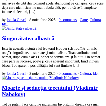
mai avea de citit din romanul acela abandonat pe canapea, ceva scris
deja care nici măcar nu mai trebuia citit, pentru că se întâmplase
înainte de lectură, […]
by
Ionela Gavril
·
8 noiembrie 2025
·
0 comments
·
Carte
,
Cultura
,
Idei
Singurătatea albastră
Este în această pictură a lui Edward Hopper („Birou într-un mic
oraş”) singurătate, austeritate şi minimalism. Toate atribuite unui
bărbat, după cum a ales Hopper să semnaleze şi în titlu. Un bărbat
care pare să lucreze, poate şi ceva aparent important, fiind într-un
birou. Tot aparent, posibilităţile lui sunt limitate […]
by
Ionela Gavril
·
3 noiembrie 2025
·
0 comments
·
Cultura
,
Idei
Moarte și seducţia trecutului (Vladimir
Nabokov)
Tot ce putem face când ne îndrumăm favoritul în direcţia cea mai