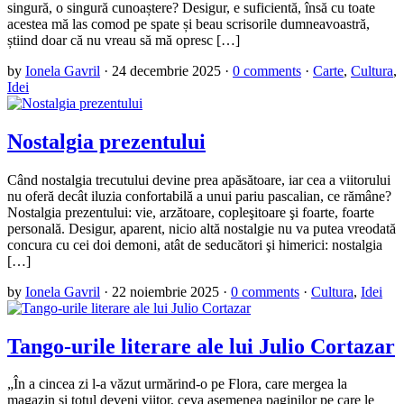
singură, o singură cunoaștere? Desigur, e suficientă, însă cu toate
acestea mă las comod pe spate și beau scrisorile dumneavoastră,
știind doar că nu vreau să mă opresc […]
by
Ionela Gavril
·
24 decembrie 2025
·
0 comments
·
Carte
,
Cultura
,
Idei
Nostalgia prezentului
Când nostalgia trecutului devine prea apăsătoare, iar cea a viitorului
nu oferă decât iluzia confortabilă a unui pariu pascalian, ce rămâne?
Nostalgia prezentului: vie, arzătoare, copleşitoare şi foarte, foarte
personală. Desigur, aparent, nicio altă nostalgie nu va putea vreodată
concura cu cei doi demoni, atât de seducători şi himerici: nostalgia
[…]
by
Ionela Gavril
·
22 noiembrie 2025
·
0 comments
·
Cultura
,
Idei
Tango-urile literare ale lui Julio Cortazar
„În a cincea zi l-a văzut urmărind-o pe Flora, care mergea la
magazin și totul deveni viitor, ceva asemenea paginilor pe care le