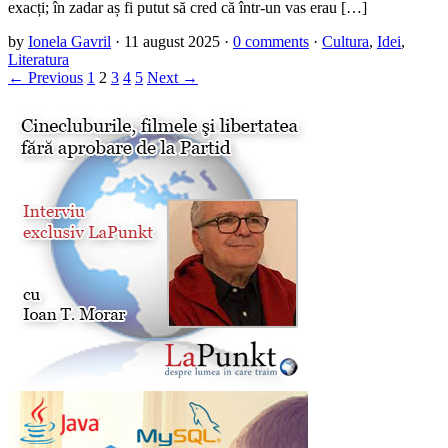
exacți; în zadar aș fi putut să cred că într-un vas erau […]
by
Ionela Gavril
·
11 august 2025
·
0 comments
·
Cultura
,
Idei
,
Literatura
← Previous
1
2
3
4
5
Next →