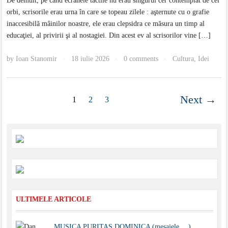
De demult, pe când ecranele tactile nu erau singurul cer contemplat de cei
orbi, scrisorile erau urna în care se topeau zilele : aşternute cu o grafie
inaccesibilă mâinilor noastre, ele erau clepsidra ce măsura un timp al
educaţiei, al privirii şi al nostagiei. Din acest ev al scrisorilor vine […]
by
Ioan Stanomir
18 iulie 2026
0 comments
Cultura
,
Idei
·
·
·
Next →
1
2
3
ULTIMELE ARTICOLE
MUSICA PURITAS DOMINICA (mesajele… )