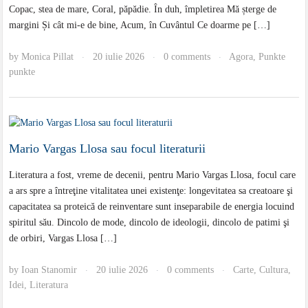
Copac, stea de mare, Coral, păpădie. În duh, împletirea Mă șterge de
margini Și cât mi-e de bine, Acum, în Cuvântul Ce doarme pe […]
by
Monica Pillat
20 iulie 2026
0 comments
Agora
,
Punkte
·
·
·
punkte
Mario Vargas Llosa sau focul literaturii
Literatura a fost, vreme de decenii, pentru Mario Vargas Llosa, focul care
a ars spre a întreţine vitalitatea unei existenţe: longevitatea sa creatoare şi
capacitatea sa proteică de reinventare sunt inseparabile de energia locuind
spiritul său. Dincolo de mode, dincolo de ideologii, dincolo de patimi şi
de orbiri, Vargas Llosa […]
by
Ioan Stanomir
20 iulie 2026
0 comments
Carte
,
Cultura
,
·
·
·
Idei
,
Literatura