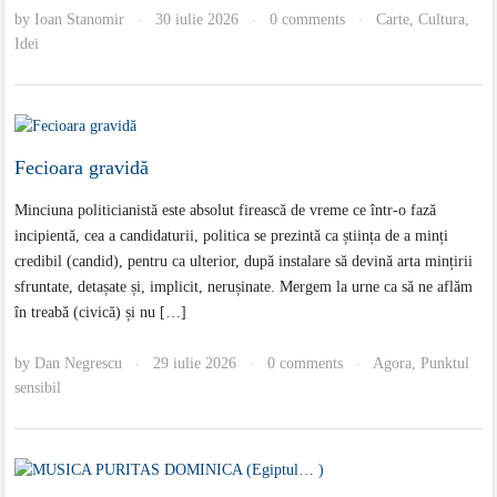
by
Ioan Stanomir
30 iulie 2026
0 comments
Carte
,
Cultura
,
·
·
·
Idei
Fecioara gravidă
Minciuna politicianistă este absolut firească de vreme ce într-o fază
incipientă, cea a candidaturii, politica se prezintă ca știința de a minți
credibil (candid), pentru ca ulterior, după instalare să devină arta mințirii
sfruntate, detașate și, implicit, nerușinate. Mergem la urne ca să ne aflăm
în treabă (civică) și nu […]
by
Dan Negrescu
29 iulie 2026
0 comments
Agora
,
Punktul
·
·
·
sensibil