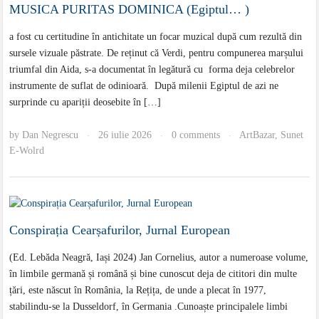
MUSICA PURITAS DOMINICA (Egiptul… )
a fost cu certitudine în antichitate un focar muzical după cum rezultă din
sursele vizuale păstrate. De reținut că Verdi, pentru compunerea marșului
triumfal din Aida, s-a documentat în legătură cu forma deja celebrelor
instrumente de suflat de odinioară. După milenii Egiptul de azi ne
surprinde cu apariții deosebite în […]
by
Dan Negrescu
26 iulie 2026
0 comments
ArtBazar
,
Sunet
·
·
·
E-Wolrd
Conspirația Cearșafurilor, Jurnal European
(Ed. Lebăda Neagră, Iași 2024) Jan Cornelius, autor a numeroase volume,
în limbile germană și română și bine cunoscut deja de cititori din multe
țări, este născut în România, la Rețița, de unde a plecat în 1977,
stabilindu-se la Dusseldorf, în Germania .Cunoaște principalele limbi