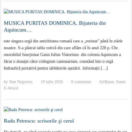
MUSICA PURITAS DOMINICA. Bijuteria din
Aquincum…
este singura orgă din antichitatea romană care a „rezistat” până în zilele
noastre. S-a păstrat tabla votivă din care aflăm că în anul 228 p. Chr.
onorabilul funcționar Gaius Iulius Viatorinus din colonia Aquincum a
făcut o donație către collegium cantonarium, constând într-o orgă
hidraulică portativă pentru sărbătorile așezării. Informații […]
by
Dan Negrescu
19 iulie 2026
0 comments
ArtBazar
,
Sunet
·
·
·
E-Wolrd
Radu Petrescu: scrisorile şi cerul