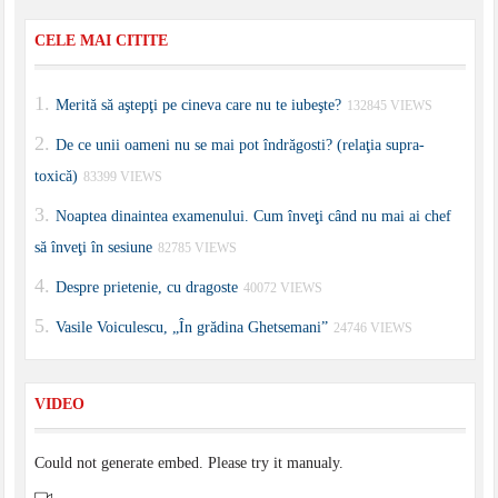
CELE MAI CITITE
Merită să aştepţi pe cineva care nu te iubeşte?
132845 VIEWS
De ce unii oameni nu se mai pot îndrăgosti? (relaţia supra-
toxică)
83399 VIEWS
Noaptea dinaintea examenului. Cum înveţi când nu mai ai chef
să înveţi în sesiune
82785 VIEWS
Despre prietenie, cu dragoste
40072 VIEWS
Vasile Voiculescu, „În grădina Ghetsemani”
24746 VIEWS
VIDEO
Could not generate embed. Please try it manualy.