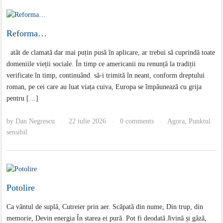
Reforma…
atât de clamată dar mai puțin pusă în aplicare, ar trebui să cuprindă toate
domeniile vieții sociale. În timp ce americanii nu renunță la tradiții
verificate în timp, continuând să-i trimită în neant, conform dreptului
roman, pe cei care au luat viața cuiva, Europa se împăunează cu grija
pentru […]
by
Dan Negrescu
22 iulie 2026
0 comments
Agora
,
Punktul
·
·
·
sensibil
Potolire
Ca vântul de suplă, Cutreier prin aer. Scăpată din nume, Din trup, din
memorie, Devin energia În starea ei pură. Pot fi deodată Jivină și gâză,