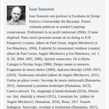
Ioan Stanomir
Ioan Stanomir este profesor la Facultatea de Știinţe
Politice a Universităţii din București. Printre
volumele publicate se numără Conștiinţa
conservatoare. Preliminarii la un profil intelectual (2004), O lume
dispărută. Patru istorii personale urmate de un dialog cu H.R.
Patapievici (coautor, alături de Paul Cernat, Angelo Mitchievici și
Ion Manolescu, 2004), Explorări în comunismul românesc (coautor,
alături de Paul Cernat, Angelo Mitchievici și Ion Manolescu, vol. I,
II, III, 2004, 2005, 2008), Spiritul conservator. De la Barbu
Catargiu la Nicolae Iorga (2008), Despre sunete și memorie.
Fragmente de istoria ideilor (2009), Apărarea libertăţii (1938–1947)
(2010), Teodoreanu reloaded (alături de Angelo Mitchievici, 2011),
Umbre pe pânza vremii. Secvenţe de istorie intelectuală (Humanitas,
2011), Junimismul și pasiunea moderaţiei (Humanitas, 2013),
Camera obscură. Vis, imaginaţie și bandă desenată (2014), Sfinxul
rus. Idei, identităţi și obsesii (2015), Comunism Inc. (alături de
Angelo Mitchievici; Humanitas, 2016), Rusia, 1917. Soarele
însângerat. Autocraţie, revoluţie și totalitarism (Humanitas, 2017),