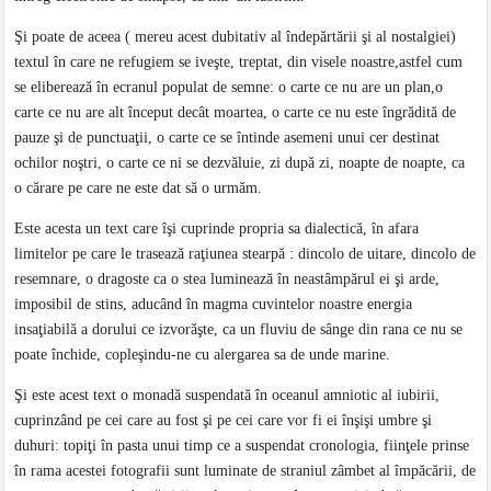
Şi poate de aceea ( mereu acest dubitativ al îndepărtării şi al nostalgiei)
textul în care ne refugiem se iveşte, treptat, din visele noastre,astfel cum
se eliberează în ecranul populat de semne: o carte ce nu are un plan,o
carte ce nu are alt început decât moartea, o carte ce nu este îngrădită de
pauze şi de punctuaţii, o carte ce se întinde asemeni unui cer destinat
ochilor noştri, o carte ce ni se dezvăluie, zi după zi, noapte de noapte, ca
o cărare pe care ne este dat să o urmăm.
Este acesta un text care îşi cuprinde propria sa dialectică, în afara
limitelor pe care le trasează raţiunea stearpă : dincolo de uitare, dincolo de
resemnare, o dragoste ca o stea luminează în neastâmpărul ei şi arde,
imposibil de stins, aducând în magma cuvintelor noastre energia
insaţiabilă a dorului ce izvorăşte, ca un fluviu de sânge din rana ce nu se
poate închide, copleşindu-ne cu alergarea sa de unde marine.
Şi este acest text o monadă suspendată în oceanul amniotic al iubirii,
cuprinzând pe cei care au fost şi pe cei care vor fi ei înşişi umbre şi
duhuri: topiţi în pasta unui timp ce a suspendat cronologia, fiinţele prinse
în rama acestei fotografii sunt luminate de straniul zâmbet al împăcării, de