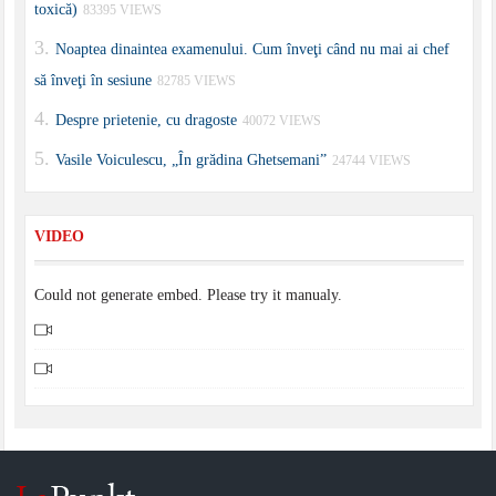
toxică)
83395 VIEWS
Noaptea dinaintea examenului. Cum înveţi când nu mai ai chef
să înveţi în sesiune
82785 VIEWS
Despre prietenie, cu dragoste
40072 VIEWS
Vasile Voiculescu, „În grădina Ghetsemani”
24744 VIEWS
VIDEO
Could not generate embed. Please try it manualy.