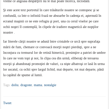
vreme ce angoasa despărţirii nu le mai poate încerca, niciodată.
Şi este acest text portretul în care trăsăturile noastre se contopesc şi se
confundă, ca într-o infinită frază ne absoarbe în cadenţa ei, aşternută în
ecranul maşinii ce ne este refugiu şi port, una cu cerul viselor pe care
ochii noştri îl contemplă, în clipele de iradiere magnetică ale nopţilor
noastre .
Iar literele cărţii noastre se adună între cristalele ce urcă spre suprafaţa
mării de fum, chemare ce convoacă morţii noştri pierduţi, spre a ne
înconjura cu tremurul lor de retină himerică, presimţire a patriei de umbre
în care ne vom topi şi noi, în clipa cea din urmă, eliberaţi de teroarea
morţii şi abandonaţi promoţiei de valuri, ca nişte albatroşi ce lasă în urma
lor uscatul, cu ochii spre largul lichid, mai departe, tot mai departe, până
la capătul de spume al lumii.
Tags:
doliu
,
dragoste
,
mama
,
nostalgie
Tweet