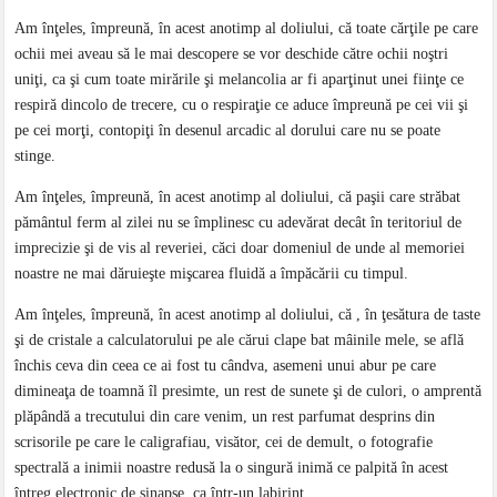
Am înţeles, împreună, în acest anotimp al doliului, că toate cărţile pe care
ochii mei aveau să le mai descopere se vor deschide către ochii noştri
uniţi, ca şi cum toate mirările şi melancolia ar fi aparţinut unei fiinţe ce
respiră dincolo de trecere, cu o respiraţie ce aduce împreună pe cei vii şi
pe cei morţi, contopiţi în desenul arcadic al dorului care nu se poate
stinge.
Am înţeles, împreună, în acest anotimp al doliului, că paşii care străbat
pământul ferm al zilei nu se împlinesc cu adevărat decât în teritoriul de
imprecizie şi de vis al reveriei, căci doar domeniul de unde al memoriei
noastre ne mai dăruieşte mişcarea fluidă a împăcării cu timpul.
Am înţeles, împreună, în acest anotimp al doliului, că , în ţesătura de taste
şi de cristale a calculatorului pe ale cărui clape bat mâinile mele, se află
închis ceva din ceea ce ai fost tu cândva, asemeni unui abur pe care
dimineaţa de toamnă îl presimte, un rest de sunete şi de culori, o amprentă
plăpândă a trecutului din care venim, un rest parfumat desprins din
scrisorile pe care le caligrafiau, visător, cei de demult, o fotografie
spectrală a inimii noastre redusă la o singură inimă ce palpită în acest
întreg electronic de sinapse, ca într-un labirint.