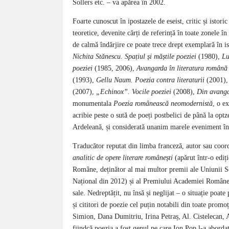
Sollers etc. – va apărea în 2002.
Foarte cunoscut în ipostazele de eseist, critic și istor
teoretice, devenite cărți de referință în toate zonele în
de calmă îndărjire ce poate trece drept exemplară în i
Nichita Stănescu. Spațiul și măștile poeziei
(1980),
Lu
poeziei
(1985, 2006),
Avangarda în literatura română
(1993),
Gellu Naum. Poezia contra literaturii
(2001)
(2007),
„Echinox”. Vocile poeziei
(2008),
Din avanga
monumentala
Poezia românească neomodernistă
, o e
acribie peste o sută de poeți postbelici de până la optz
Ardeleană, și considerată unanim marele eveniment în is
Traducător reputat din limba franceză, autor sau coor
analitic de opere literare românești
(apărut într-o ediț
Române, deținător al mai multor premii ale Uniunii Sc
Național din 2012) și al Premiului Academiei Române (1
sale. Nedreptățit, nu însă și neglijat – o situație poate
și cititori de poezie cel puțin notabili din toate pro
Simion, Dana Dumitriu, Irina Petraș, Al. Cistelecan, 
fiindcă poezia a fost genul pe care Ion Pop l-a aborda