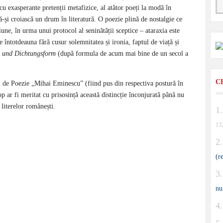
 cu exasperante pretenții metafizice, al atâtor poeți la modă în
-și croiască un drum în literatură. O poezie plină de nostalgie ce
une, în urma unui protocol al seninătății sceptice – ataraxia este
 întotdeauna fără cusur solemnitatea și ironia, faptul de viață și
 und Dichtungsform
(după formula de acum mai bine de un secol a
C
l de Poezie „Mihai Eminescu” (fiind pus din respectiva postură în
op ar fi meritat cu prisosință această distincție înconjurată până nu
 literelor românești.
13
(r
nu