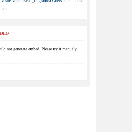
Vasile Voiculescu, „În grădina Ghetsemani”
24742
IEWS
IDEO
uld not generate embed. Please try it manualy.