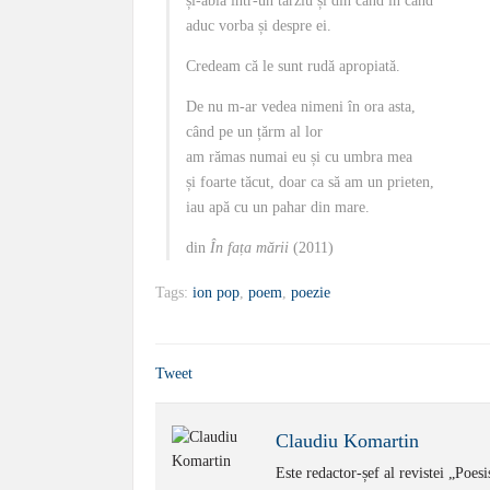
și-abia într-un târziu și din când în când
aduc vorba și despre ei.
Credeam că le sunt rudă apropiată.
De nu m-ar vedea nimeni în ora asta,
când pe un țărm al lor
am rămas numai eu și cu umbra mea
și foarte tăcut, doar ca să am un prieten,
iau apă cu un pahar din mare.
din
În fața mării
(2011)
Tags:
ion pop
,
poem
,
poezie
Tweet
Claudiu Komartin
Este redactor-șef al revistei „Poes