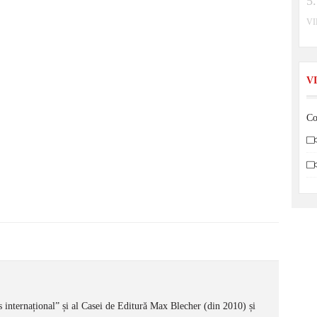
V
V
Co
is internațional” și al Casei de Editură Max Blecher (din 2010) și