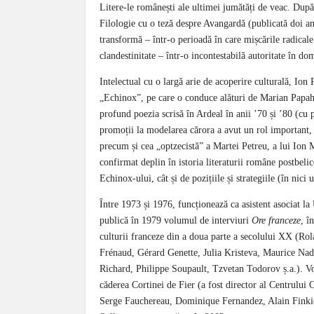
Litere-le românești ale ultimei jumătăți de veac. După 
Filologie cu o teză despre Avangardă (publicată doi a
transformă – într-o perioadă în care mișcările radical
clandestinitate – într-o incontestabilă autoritate în do
Intelectual cu o largă arie de acoperire culturală, Ion
„Echinox”, pe care o conduce alături de Marian Papah
profund poezia scrisă în Ardeal în anii ’70 și ’80 (cu p
promoții la modelarea cărora a avut un rol important,
precum și cea „optzecistă” a Martei Petreu, a lui Ion M
confirmat deplin în istoria literaturii române postbeli
Echinox-ului, cât și de pozițiile și strategiile (în nici
Între 1973 și 1976, funcționează ca asistent asociat la
publică în 1979 volumul de interviuri
Ore franceze
, î
culturii franceze din a doua parte a secolului XX (R
Frénaud, Gérard Genette, Julia Kristeva, Maurice Na
Richard, Philippe Soupault, Tzvetan Todorov ș.a.). Vo
căderea Cortinei de Fier (a fost director al Centrului
Serge Fauchereau, Dominique Fernandez, Alain Finkie