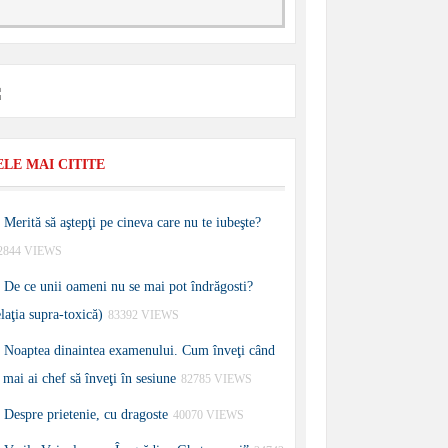
ELE MAI CITITE
Merită să aştepţi pe cineva care nu te iubeşte?
2844 VIEWS
De ce unii oameni nu se mai pot îndrăgosti?
elaţia supra-toxică)
83392 VIEWS
Noaptea dinaintea examenului. Cum înveţi când
 mai ai chef să înveţi în sesiune
82785 VIEWS
Despre prietenie, cu dragoste
40070 VIEWS