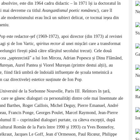
absolvire, este din 1964 cadru didactic – în 1971 își ia doctoratul în
ni mai devreme cu titlul
Avangardismul poetic românesc
), care îl
e ale modernismului erau încă un subiect delicat, ce tocmai ieșea din
meniu.
 Pop este redactor-șef (1969-1972), apoi director (din 1973) al revistei
agi și de Ion Vartic,
spiritus rector
al unei mișcări care a transformat
relungiri firești până către sfârșitul secolului trecut). Cele două
 cea „șaptezecistă” a lui Ion Mircea, Adrian Popescu și Dinu Flămând,
ureșan, Aurel Pantea și Viorel Mureșan (printre destui alții), au
ce, fiind fără umbră de îndoială influențate de școala temeinică a
 un caz directivele) estetice susținute de Ion Pop.
 Université de la Sorbonne Nouvelle, Paris III. Reîntors în țară,
n care se găsesc dialoguri cu personalități dintre cele mai însemnate ale
oland Barthes, Roger Caillois, Michel Deguy, Pierre Emanuel, André
deau, Francis Ponge, Georges Poulet, Marcel Raymond, Jean-Pierre
lumul II – cuprinzând dialoguri purtate, cu câteva excepții, după
 Cultural Român de la Paris între 1990 și 1993) cu Yves Bonnefoy,
lkraut, Jacques Le Goff, Jean d’Ormesson, Paul Ricœur, Philippe