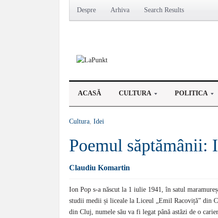
Despre
Arhiva
Search Results
ACASĂ
CULTURA
POLITICA
Cultura
,
Idei
Poemul săptămânii: 
Claudiu Komartin
Ion Pop s-a născut la 1 iulie 1941, în satul maramure
studii medii și liceale la Liceul „Emil Racoviță” din Cl
din Cluj, numele său va fi legat până astăzi de o carie