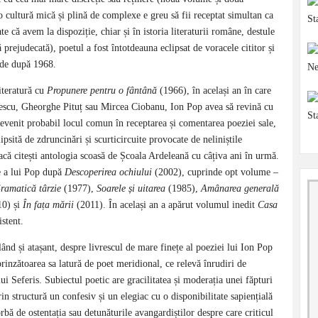
-o cultură mică și plină de complexe e greu să fii receptat simultan ca
te că avem la dispoziție, chiar și în istoria literaturii române, destule
prejudecată), poetul a fost întotdeauna eclipsat de voracele cititor și
i de după 1968.
iteratură cu
Propunere pentru o fântână
(1966), în același an în care
escu, Gheorghe Pituț sau Mircea Ciobanu, Ion Pop avea să revină cu
evenit probabil locul comun în receptarea și comentarea poeziei sale,
lipsită de zdruncinări și scurticircuite provocate de neliniștile
că citești antologia scoasă de Școala Ardeleană cu câțiva ani în urmă.
e a lui Pop după
Descoperirea ochiului
(2002), cuprinde opt volume –
ramatică târzie
(1977),
Soarele și uitarea
(1985),
Amânarea generală
0) și
În fața mării
(2011). În același an a apărut volumul inedit
Casa
istent.
lând și atașant, despre livrescul de mare finețe al poeziei lui Ion Pop
prinzătoarea sa latură de poet meridional, ce relevă înrudiri de
ui Seferis. Subiectul poetic are gracilitatea și moderația unei făpturi
prin structură un confesiv și un elegiac cu o disponibilitate sapiențială
vorbă de ostentația sau detunăturile avangardiștilor despre care criticul