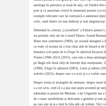
antologii în patruzeci și nouă de ani), ori fiindcă într
poet și ca autoritate critică în domeniul poeziei (cu toa
exemple relevante care să contrazică o asemenea lejeră 
critic, unul dintre cei mai dedicați și mai sârguincioș
Debutând în colecția „Luceafărul” a Editurii pentru L
ies primele cărți ale lui Leonid Dimov, Ioanid Roman
Biata mea cumințenie
(1969), iar această sintagmă a d
cu toate că aceasta nu a fost chiar atât de liniară și de 
thanatice (cel puțin de la
Elegii în ofensivă
încoace) da
Poeme (1966-2011)
(2015), care este a doua antologi
pe lângă cele două cărți de tinerețe deja menționate,
G
(1990),
Elegii în ofensivă
(2003),
Litere și albine
(201
scărilor
(2015), despre care s-a scris și s-a vorbit cons
Despre ironia și strategiile de atenuare, despre tonul b
s-a tot scris, cred că s-a pus mai puțin accentul pe sur
substanță cu poezia lui Montale, a lui Ungaretti sau a l
de o mare sensibilitate și delicatețe a gestului și este 
pe care știe să și-o țină în frâu atât cât trebuie. Nici 