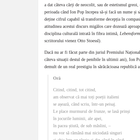
a dat câteva cărți de neocolit, sau de estetismul greoi,
perioada când Ion Pop începea să-și facă un nume și să
deține cifrul capabil să transforme decepția în compasi
atitudinea acestui discurs migălos care dozează aproape
disciplina culturală intrată în fibra intimă,
Lebensform
scriitorului vienez Otto Stoessl).
Dacă nu ar fi făcut parte din juriul Premiului Naționa
câteva situații destul de penibile în ultimii ani), Ion P
demult de un real prestigiu în sărăcăcioasa republică a
Oră
Citind, citind, tot citind,
am observat că mai toți poeții italieni
se așează, când scriu, într-un peisaj.
Le place murmurul de frunze, se lasă prinși
în jocurile luminii, ale apei,
în pacea știută, de sub măslini, –
nu vor să rămână mai niciodată singuri