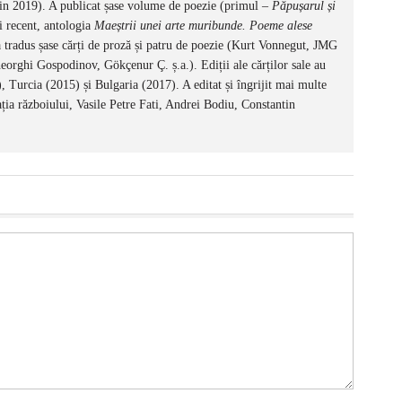
in 2019). A publicat șase volume de poezie (primul –
Păpușarul și
i recent, antologia
Maeștrii unei arte muribunde. Poeme alese
 a tradus șase cărți de proză și patru de poezie (Kurt Vonnegut, JMG
orghi Gospodinov, Gökçenur Ç. ș.a.). Ediții ale cărților sale au
, Turcia (2015) și Bulgaria (2017). A editat și îngrijit mai multe
ția războiului, Vasile Petre Fati, Andrei Bodiu, Constantin