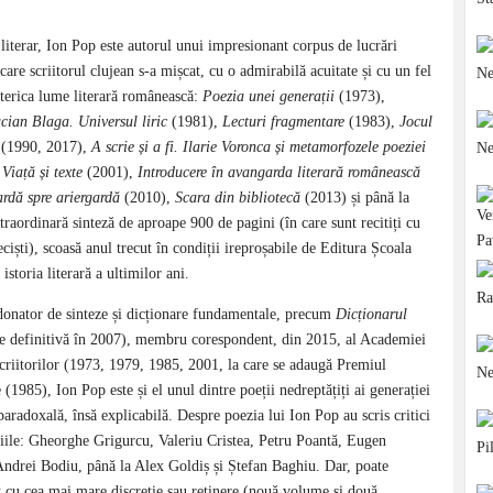
ic literar, Ion Pop este autorul unui impresionant corpus de lucrări
 care scriitorul clujean s-a mișcat, cu o admirabilă acuitate și cu un fel
sterica lume literară românească:
Poezia unei generații
(1973),
cian Blaga. Universul liric
(1981),
Lecturi fragmentare
(1983),
Jocul
(1990, 2017),
A scrie și a fi. Ilarie Voronca și metamorfozele poeziei
,
Viață și texte
(2001),
Introducere în avangarda literară românească
rdă spre ariergardă
(2010),
Scara din bibliotecă
(2013) și până la
xtraordinară sinteză de aproape 900 de pagini (în care sunt recitiți cu
eciști), scoasă anul trecut în condiții ireproșabile de Editura Școala
toria literară a ultimilor ani.
donator de sinteze și dicționare fundamentale, precum
Dicționarul
ie definitivă în 2007), membru corespondent, din 2015, al Academiei
riitorilor (1973, 1979, 1985, 2001, la care se adaugă Premiul
985), Ion Pop este și el unul dintre poeții nedreptățiți ai generației
 paradoxală, însă explicabilă. Despre poezia lui Ion Pop au scris critici
moțiile: Gheorghe Grigurcu, Valeriu Cristea, Petru Poantă, Eugen
Andrei Bodiu, până la Alex Goldiș și Ștefan Baghiu. Dar, poate
t cu cea mai mare discreție sau reținere (nouă volume și două