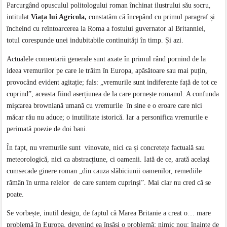
Parcurgând opusculul politologului roman închinat ilustrului său socru,
intitulat
Viața lui Agricola,
constatăm că începând cu primul paragraf și
încheind cu reîntoarcerea la Roma a fostului guvernator al Britanniei,
totul corespunde unei indubitabile continuități în timp. Și azi.
Actualele comentarii generale sunt axate în primul rând pornind de la
ideea vremurilor pe care le trăim în Europa, apăsătoare sau mai puțin,
provocând evident agitație; fals: „vremurile sunt indiferente față de tot ce
cuprind”, aceasta fiind aserțiunea de la care pornește romanul. A confunda
mișcarea browniană umană cu vremurile în sine e o eroare care nici
măcar rău nu aduce; o inutilitate istorică. Iar a personifica vremurile e
perimată poezie de doi bani.
În fapt, nu vremurile sunt vinovate, nici ca și concretețe factuală sau
meteorologică, nici ca abstracțiune, ci oamenii. Iată de ce, arată același
cumsecade ginere roman „din cauza slăbiciunii oamenilor, remediile
rămân în urma relelor de care suntem cuprinși”. Mai clar nu cred că se
poate.
Se vorbește, inutil desigu, de faptul că Marea Britanie a creat o… mare
problemă în Europa, devenind ea însăși o problemă; nimic nou: înainte de