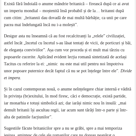
Există fără îndoială o anume mândrie britanică – firească după ce ai avut
un imperiu mondial – moștenită însă probabil și de la… britanni după
cum citim: „britannii dau dovadă de mai multă bărbăție, ca unii pe care
pacea mai îndelungată încă nu i-a moleșit”.
Desigur asta nu înseamnă că au fost recalcitranți la „relele” civilizației,
astfel încât „încetul cu încetul s-au lăsat tentați de vicii, de porticuri și băi,
de eleganța conviviilor”. Așa cum vor proceda și ei mult mai târziu cu
popoarele cucerite. Aplicând evident lecția romană sintetizată de același
Tacitus cu referire la ei: „nimic nu este mai util pentru noi împotriva
unor popoare puternice decât faptul că nu se pot înțelege între ele”.
Divide
et impera.
Și în cazul contemporan nouă, o anume neînțelegere chiar internă e vădită
în privința (br)exitului, în mod firesc, căci e democrație, există partide,
iar monarhia e totuși simbolică azi; dar iarăși nimic nou în insulă: „mai
demult britanii își ascultau regii, iar acum sunt târâți într-o parte și într-
alta de patimile facțiunilor”.
Sugestiile făcute britanicilor spre a nu se grăbi, spre a mai temporiza
ieșirea, amintesc de cele ale romanilor care nu doreau neapărat o