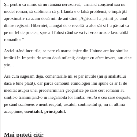
Și, pentru ca nimic să nu rămână nerezolvat, urmând conștient sau nu
model roman, să subliniem că și Irlanda e o falsă problemă; e împărțită
aproximativ ca acum două mii de ani când „Agricola l-a primit pe unul
dintre regișorii Hiberniei, alungat de o revoltă a alor săi și l-a păstrat ca
pe un fel de prieten, spre a-l folosi când se va ivi vreo ocazie favorabilă
romanilor.”
Astfel stând lucrurile, se pare că marea ieșire din Uniune are loc similar
intrării în Imperiu de acum două milenii; desigur cu efect invers, sau cine
știe…
Așa cum sugeram deja, comentariile mi se par inutile (nu și analistului
dacă e bine plătit), dar parcă demonul etimologiei îmi spune că ar fi de
meditat asupra unei predeterminări geografice pe care cert romanii au
simțit-o transmițând-o în inegalabila lor limbă:
insula
e cea care desparte,
pe când
continens
e neîntreruptul, uscatul, continentul și, nu în ultimă
accepțiune,
esențialul, principalul.
Mai puteţi citi: