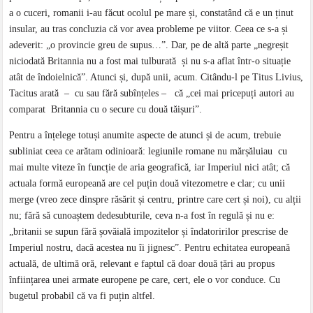
a o cuceri, romanii i-au făcut ocolul pe mare și, constatând că e un ținut
insular, au tras concluzia că vor avea probleme pe viitor. Ceea ce s-a și
adeverit: „o provincie greu de supus…”. Dar, pe de altă parte „negreșit
niciodată Britannia nu a fost mai tulburată și nu s-a aflat într-o situație
atât de îndoielnică”. Atunci și, după unii, acum. Citându-l pe Titus Livius,
Tacitus arată – cu sau fără subînțeles – că „cei mai pricepuți autori au
comparat Britannia cu o secure cu două tăișuri”.
Pentru a înțelege totuși anumite aspecte de atunci și de acum, trebuie
subliniat ceea ce arătam odinioară: legiunile romane nu mărșăluiau cu
mai multe viteze în funcție de aria geografică, iar Imperiul nici atât; că
actuala formă europeană are cel puțin două vitezometre e clar; cu unii
merge (vreo zece dinspre răsărit și centru, printre care cert și noi), cu alții
nu; fără să cunoaștem dedesubturile, ceva n-a fost în regulă și nu e:
„britanii se supun fără șovăială impozitelor și îndatoririlor prescrise de
Imperiul nostru, dacă acestea nu îi jignesc”. Pentru echitatea europeană
actuală, de ultimă oră, relevant e faptul că doar două țări au propus
înființarea unei armate europene pe care, cert, ele o vor conduce. Cu
bugetul probabil că va fi puțin altfel.