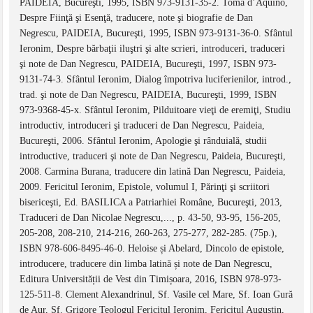
PAIDEIA, Bucureşti, 1995, ISBN 973-9131-35-2. Toma d’Aquino,
Despre Fiinţă şi Esenţă, traducere, note şi biografie de Dan
Negrescu, PAIDEIA, Bucureşti, 1995, ISBN 973-9131-36-0. Sfântul
Ieronim, Despre bărbaţii iluştri şi alte scrieri, introduceri, traduceri
şi note de Dan Negrescu, PAIDEIA, Bucureşti, 1997, ISBN 973-
9131-74-3. Sfântul Ieronim, Dialog împotriva luciferienilor, introd.,
trad. şi note de Dan Negrescu, PAIDEIA, Bucureşti, 1999, ISBN
973-9368-45-x. Sfântul Ieronim, Pilduitoare vieţi de eremiţi, Studiu
introductiv, introduceri şi traduceri de Dan Negrescu, Paideia,
Bucureşti, 2006. Sfântul Ieronim, Apologie şi rânduială, studii
introductive, traduceri şi note de Dan Negrescu, Paideia, Bucureşti,
2008. Carmina Burana, traducere din latină Dan Negrescu, Paideia,
2009. Fericitul Ieronim, Epistole, volumul I, Părinţi şi scriitori
bisericeşti, Ed. BASILICA a Patriarhiei Române, Bucureşti, 2013,
Traduceri de Dan Nicolae Negrescu,..., p. 43-50, 93-95, 156-205,
205-208, 208-210, 214-216, 260-263, 275-277, 282-285. (75p.),
ISBN 978-606-8495-46-0. Heloise și Abelard, Dincolo de epistole,
introducere, traducere din limba latină și note de Dan Negrescu,
Editura Universității de Vest din Timișoara, 2016, ISBN 978-973-
125-511-8. Clement Alexandrinul, Sf. Vasile cel Mare, Sf. Ioan Gură
de Aur, Sf. Grigore Teologul Fericitul Ieronim, Fericitul Augustin,