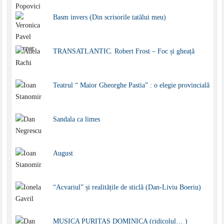
Basm invers (Din scrisorile tatălui meu)
TRANSATLANTIC. Robert Frost – Foc și gheață
Teatrul “ Maior Gheorghe Pastia” : o elegie provincială
Sandala ca limes
August
“Acvariul” și realitățile de sticlă (Dan-Liviu Boeriu)
MUSICA PURITAS DOMINICA (ridicolul… )