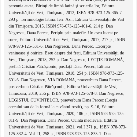
perennia aucta, Părinţi de limbă latină şi scrierile lor, Editura
Universităţii de Vest, Timişoara, 2012, ISBN 978-973-125-365-7.
293 p. Terminologie latină. Ieri. Azi., Editura Universității de Vest
din Timișoara, 2015, ISBN 978-073-125-461-6. 214 p. Dan
Negrescu, Dana Percec, Periplu prin malefic. Un eseu lucrat pe
surse, Editura Universității de Vest, Timișoara, 2017, 217 p., ISBN
978-973-125-531-6. Dan Negrescu, Dana Percec, Excerpte
veninoase și onirice. Eseu despre doi frați, Editura Universității de
Vest, Timișoara, 2018, 252 p. Dan Negrescu, LECȚIE ROMANĂ,
prefață Cristian Pătrășconiu, postfață Dana Percec, Editura
Universității de Vest, Timișoara, 2018, 254 p. ISBN 978-973-125-
601-6. Dan Negrescu, VIA ROMANA, praeverbum Dana Percec,
postverbum Cristian Pătrășconiu, Editura Universității de Vest,
Timișoara, 2019, 256 p. ISBN 978-973-125-678-8. Dan Negrescu,
LEGISTUL CUVINTELOR, praeverbum Dana Percec (Lecția
cercului sau de la formă la cuvântul rostit), pp. 9-16, Editura
Universității de Vest, Timișoara, 2020, 186 p., ISBN 978-973-125-
811-9. Dan Negrescu, Dana Percec, Quinta medievală, Editura
Universității de Vest, Timișoara, 2021, vol.I 371 p., ISBN 978-973-
125-832-4. Vol. II, 258 p., ISBN 978-973-125-833-1. Dan