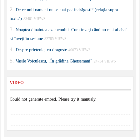
De ce unii oameni nu se mai pot îndrăgosti? (relaţia supra-
toxică)
83401 VIEWS
Noaptea dinaintea examenului. Cum înveţi când nu mai ai chef
să înveţi în sesiune
82785 VIEWS
Despre prietenie, cu dragoste
40073 VIEWS
Vasile Voiculescu, „În grădina Ghetsemani”
24754 VIEWS
VIDEO
Could not generate embed. Please try it manualy.