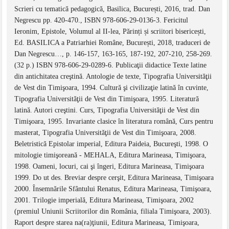
Scrieri cu tematică pedagogică, Basilica, București, 2016, trad. Dan
Negrescu pp. 420-470., ISBN 978-606-29-0136-3. Fericitul
Ieronim, Epistole, Volumul al II-lea, Părinți și scriitori bisericești,
Ed. BASILICA a Patriarhiei Române, București, 2018, traduceri de
Dan Negrescu…, p. 146-157, 163-165, 187-192, 207-210, 258-269.
(32 p.) ISBN 978-606-29-0289-6. Publicaţii didactice Texte latine
din antichitatea creştină. Antologie de texte, Tipografia Universităţii
de Vest din Timişoara, 1994. Cultură şi civilizaţie latină în cuvinte,
Tipografia Universităţii de Vest din Timişoara, 1995. Literatură
latină. Autori creştini. Curs, Tipografia Universităţii de Vest din
Timişoara, 1995. Invariante clasice în literatura română, Curs pentru
masterat, Tipografia Universităţii de Vest din Timişoara, 2008.
Beletristică Epistolar imperial, Editura Paideia, Bucureşti, 1998. O
mitologie timişoreană - MEHALA, Editura Marineasa, Timişoara,
1998. Oameni, locuri, cai şi îngeri, Editura Marineasa, Timişoara
1999. Do ut des. Breviar despre cerşit, Editura Marineasa, Timişoara
2000. Însemnările Sfântului Renatus, Editura Marineasa, Timişoara,
2001. Trilogie imperială, Editura Marineasa, Timişoara, 2002
(premiul Uniunii Scriitorilor din România, filiala Timişoara, 2003).
Raport despre starea na(ra)ţiunii, Editura Marineasa, Timişoara,