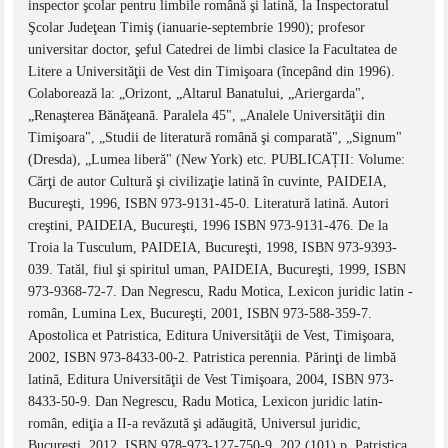
inspector şcolar pentru limbile română şi latină, la Inspectoratul
Şcolar Judeţean Timiş (ianuarie-septembrie 1990); profesor
universitar doctor, şeful Catedrei de limbi clasice la Facultatea de
Litere a Universităţii de Vest din Timişoara (începând din 1996).
Colaborează la: „Orizont, „Altarul Banatului, „Ariergarda",
„Renaşterea Bănăţeană. Paralela 45", „Analele Universităţii din
Timişoara", „Studii de literatură română şi comparată", „Signum"
(Dresda), „Lumea liberă" (New York) etc. PUBLICAȚII: Volume:
Cărţi de autor Cultură şi civilizaţie latină în cuvinte, PAIDEIA,
Bucureşti, 1996, ISBN 973-9131-45-0. Literatură latină. Autori
creştini, PAIDEIA, Bucureşti, 1996 ISBN 973-9131-476. De la
Troia la Tusculum, PAIDEIA, Bucureşti, 1998, ISBN 973-9393-
039. Tatăl, fiul şi spiritul uman, PAIDEIA, Bucureşti, 1999, ISBN
973-9368-72-7. Dan Negrescu, Radu Motica, Lexicon juridic latin -
român, Lumina Lex, Bucureşti, 2001, ISBN 973-588-359-7.
Apostolica et Patristica, Editura Universităţii de Vest, Timişoara,
2002, ISBN 973-8433-00-2. Patristica perennia. Părinţi de limbă
latină, Editura Universităţii de Vest Timişoara, 2004, ISBN 973-
8433-50-9. Dan Negrescu, Radu Motica, Lexicon juridic latin-
român, ediţia a II-a revăzută şi adăugită, Universul juridic,
Bucureşti, 2012, ISBN 978-973-127-750-9. 202 (101) p. Patristica