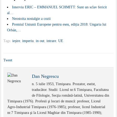
Interviu ERIC – EMMANUEL SCHMITT: Sunt un sclav fericit
al…
Neostoita nostalgie a cozii
Premiul Uniunii Europene pentru eseu, ediția 2018: Ungaria lui
Orbán,…
Tags:
ieșire
,
imperiu
,
in out
,
intrare
,
UE
Tweet
Dan Negrescu
n. 5 iulie 1953, Timişoara. Prozator, eseist,
traducător. Studii: Liceul nr.6 Timişoara, Facultatea
de Filologie, Secţia română-latină, Universitatea din
Timişoara (1976). Profesii şi locuri de muncă: profesor, Liceul
Agro-Industrial Timişoara (1976-1985); profesor, liceul Industrial
nr.7 Timişoara şi la Liceul Maghiar din Timişoara (1985-1990);