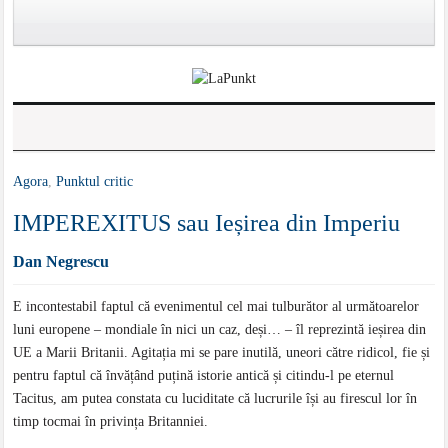
Agora
,
Punktul critic
IMPEREXITUS sau Ieșirea din Imperiu
Dan Negrescu
E incontestabil faptul că evenimentul cel mai tulburător al următoarelor
luni europene – mondiale în nici un caz, deși… – îl reprezintă ieșirea din
UE a Marii Britanii. Agitația mi se pare inutilă, uneori către ridicol, fie și
pentru faptul că învățând puțină istorie antică și citindu-l pe eternul
Tacitus, am putea constata cu luciditate că lucrurile își au firescul lor în
timp tocmai în privința Britanniei.