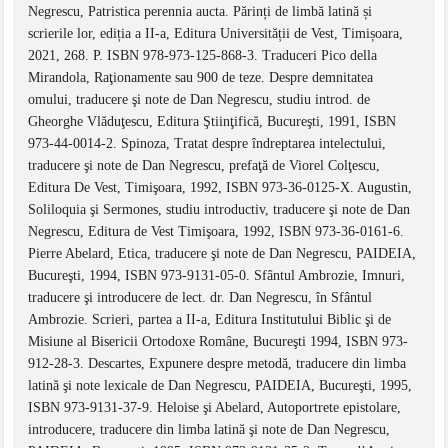
Negrescu, Patristica perennia aucta. Părinți de limbă latină și
scrierile lor, ediția a II-a, Editura Universității de Vest, Timișoara,
2021, 268. P. ISBN 978-973-125-868-3. Traduceri Pico della
Mirandola, Raţionamente sau 900 de teze. Despre demnitatea
omului, traducere şi note de Dan Negrescu, studiu introd. de
Gheorghe Vlăduţescu, Editura Ştiinţifică, Bucureşti, 1991, ISBN
973-44-0014-2. Spinoza, Tratat despre îndreptarea intelectului,
traducere şi note de Dan Negrescu, prefaţă de Viorel Colţescu,
Editura De Vest, Timişoara, 1992, ISBN 973-36-0125-X. Augustin,
Soliloquia şi Sermones, studiu introductiv, traducere şi note de Dan
Negrescu, Editura de Vest Timişoara, 1992, ISBN 973-36-0161-6.
Pierre Abelard, Etica, traducere şi note de Dan Negrescu, PAIDEIA,
Bucureşti, 1994, ISBN 973-9131-05-0. Sfântul Ambrozie, Imnuri,
traducere şi introducere de lect. dr. Dan Negrescu, în Sfântul
Ambrozie. Scrieri, partea a II-a, Editura Institutului Biblic şi de
Misiune al Bisericii Ortodoxe Române, Bucureşti 1994, ISBN 973-
912-28-3. Descartes, Expunere despre metodă, traducere din limba
latină şi note lexicale de Dan Negrescu, PAIDEIA, Bucureşti, 1995,
ISBN 973-9131-37-9. Heloise şi Abelard, Autoportrete epistolare,
introducere, traducere din limba latină şi note de Dan Negrescu,