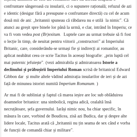
confruntare sângeroasă cu insularii, ci o supunere rațională; refuzul de azi
e identic (desigur fără a presupune o confruntare directă) cu cel de acum
două mii de ani: „britannii spuneau că răbdarea nu e utilă la nimic”. Că
atunci au greșit spre binele lor până la urmă, e clar, intrând în Imperiu; ce
va fi vom vedea
post (Br)exitum.
Luptele care au urmat trebuie să fi fost
o lecție în timp, de neuitat pentru viitorii „constructori” ai Imperiului
Britanic, care, considerându-se urmași fie și indirecți ai romanilor, au
aplicat neabătut ceea ce scrie Tacitus în aceeași biografie: „prin luptă cel
mai puternic jefuiește”. (vezi admirabila și admiratoarea
Istorie a
declinului și prăbușirii Imperiului Roman
scrisă de britanicul Edward
Gibbon dar și multe altele vădind admirația insularilor de ieri și de azi
față de minunea istoriei numită
Imperium Romanum
. )
Ar mai fi de subliniat și faptul că marea ieșire are loc sub oblăduirea
doamnelor britanice: una simbolică, regina adică, cealaltă însă
necruțătoare, șefa guvernului. Iarăși nimic nou, ba chiar specific, în
măsura în care, vorbind de Boudicea, zisă azi Budica, dar și despre alte
lidere locale, Tacitus arată că „britannii nu țin seama de sex când e vorba
de funcții de comandă chiar și militare”.