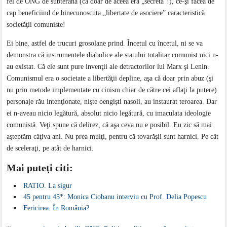
fel de ONG de subterană (că doar de aceea era „secretă”!), ce-şi făcea de
cap beneficiind de binecunoscuta „libertate de asociere” caracteristică
societăţii comuniste!
Ei bine, astfel de trucuri grosolane prind. Încetul cu încetul, ni se va
demonstra că instrumentele diabolice ale statului totalitar comunist nici n-
au existat. Că ele sunt pure invenţii ale detractorilor lui Marx şi Lenin.
Comunismul era o societate a libertăţii depline, aşa că doar prin abuz (şi
nu prin metode implementate cu cinism chiar de către cei aflaţi la putere)
personaje rău intenţionate, nişte oengişti nasoli, au instaurat teroarea. Dar
ei n-aveau nicio legătură, absolut nicio legătură, cu imaculata ideologie
comunistă. Veţi spune că delirez, că aşa ceva nu e posibil. Eu zic să mai
aşteptăm câţiva ani. Nu prea mulţi, pentru că tovarăşii sunt harnici. Pe cât
de sceleraţi, pe atât de harnici.
Mai puteţi citi:
RATIO. La sigur
45 pentru 45*: Monica Ciobanu interviu cu Prof. Delia Popescu
Fericirea. În România?