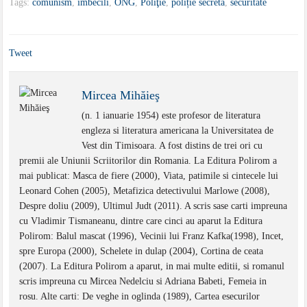
Tags:
comunism
,
imbecili
,
ONG
,
Poliţie
,
poliție secretă
,
securitate
Tweet
Mircea Mihăieş
(n. 1 ianuarie 1954) este profesor de literatura
engleza si literatura americana la Universitatea de
Vest din Timisoara. A fost distins de trei ori cu
premii ale Uniunii Scriitorilor din Romania. La Editura Polirom a
mai publicat: Masca de fiere (2000), Viata, patimile si cintecele lui
Leonard Cohen (2005), Metafizica detectivului Marlowe (2008),
Despre doliu (2009), Ultimul Judt (2011). A scris sase carti impreuna
cu Vladimir Tismaneanu, dintre care cinci au aparut la Editura
Polirom: Balul mascat (1996), Vecinii lui Franz Kafka(1998), Incet,
spre Europa (2000), Schelete in dulap (2004), Cortina de ceata
(2007). La Editura Polirom a aparut, in mai multe editii, si romanul
scris impreuna cu Mircea Nedelciu si Adriana Babeti, Femeia in
rosu. Alte carti: De veghe in oglinda (1989), Cartea esecurilor