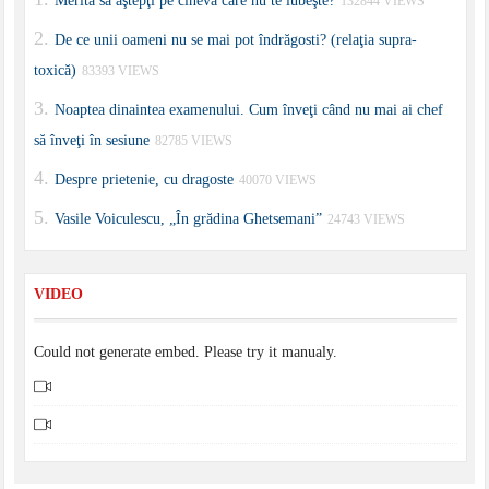
Merită să aştepţi pe cineva care nu te iubeşte?
132844 VIEWS
De ce unii oameni nu se mai pot îndrăgosti? (relaţia supra-
toxică)
83393 VIEWS
Noaptea dinaintea examenului. Cum înveţi când nu mai ai chef
să înveţi în sesiune
82785 VIEWS
Despre prietenie, cu dragoste
40070 VIEWS
Vasile Voiculescu, „În grădina Ghetsemani”
24743 VIEWS
VIDEO
Could not generate embed. Please try it manualy.