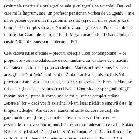
(volumele tipărite ale prelegerilor sale şi culegerile de articole). Deşi cel
care mi le împrumutase, un profesor pensionar, vorbea de un „geniu”, mie
mi se păreau opera unui megaloman exaltat (aşa cum mi se pare şi azi).
Cam pe acolo îl plasam şi pe Nichifor Crainic şi ale sale Puncte cardinale
în haos, iar Cranii de lemn, de Ion I. Moţa, sunau la fel de isteric precum
cuvântările lui Ceauşescu la plenarele PCR.
Cele câteva surse oficiale – precum colecţia „Idei contemporane” – ce
propuneau variante edulcorate de comunism erau tentative de a machia
realitatea în culori mai puţin stridente. „Marxismul revizionist” vindea
aceeaşi marfă otrăvită unui public căruia practica leninist-stalinistă îi
provoca oroare. Aşa mam lecuit, pe vecie, de escroci ca Herbert Marcuse
ori demenţi ca Louis Althusser ori Noam Chomsky. Despre „politologi”
români nici nu putea fi vorba, aşa că mi-au rămas complet străine
„operele” lor – dacă vor fi existând. M-am lăsat păcălit o singură dată, în
timpul studenţiei. Am devorat atunci rafturile doldora de cărţi ale
gânditorilor, eseiştilor şi criticilor literari francezi. Dintre ei, se
desprindea ca o voce inconfundabilă, de scriitor adevărat, cea a lui Roland
Barthes. Cred şi azi că pagina lui sună minunat, că ar fi putut fi un mare
critic şi istoric literar. Din păcate, a cedat lenei de gândire specifică