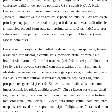
conforme realităţii, de „poliţie politică”. Că s-a numit NKVD, KGB,
Gestapo, Securitate, Stasi etc. n-a fost vorba niciodată de instituţii
„secrete”. Dimpotrivă, ele au fost cât se poate de „publice”. Au fost create
prin lege, angajaţii primeau salarii şi pensii de la stat, aveau sedii oficiale
şi, mai ales, scopuri ferm statuate: reprimarea juridică ori fizică a tuturor
celor care nu mărşăluiau în cadenţa impusă de partidul totalitar (nazist,
fascist, comunist).
Ceea ce se urmăreşte printr-o astfel de denumire e, cum spuneam, tăierea
legăturii dintre ideologia comunistă şi metodele brutal-criminale ale
braţului său înarmat. Cititorului neavizat (cel tânăr de azi şi cel din viitor)
i se livrează o poveste care sună cam aşa: a existat o formă minunată,
idealistă, generoasă, de organizare ideologică şi statală, numită comunism.
Ea a adus fericirea tuturor, instaurând egalitatea deplină şi asigurând
prosperitatea generală şi eternă. Evident, se mai întâlneau şi unele mici
imperfecţiuni. De pildă, „poliţia secretă”. Din ea făceau parte nişte băieţi
răi, chiar violenţi, care, din când în când, comiteau abuzuri: mai torturau,
mai schingiuiau, mai ucideau. Evident, fără ştiinţa statului comunist, prea
ocupat să reverse daruri asupra umanităţii. „Poliţia secretă” era, aşadar, un