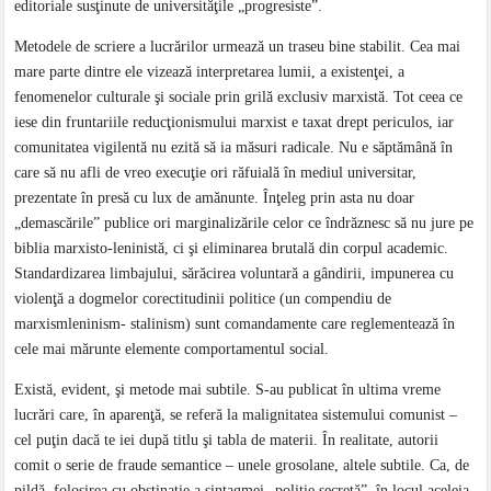
editoriale susţinute de universităţile „progresiste”.
Metodele de scriere a lucrărilor urmează un traseu bine stabilit. Cea mai
mare parte dintre ele vizează interpretarea lumii, a existenţei, a
fenomenelor culturale şi sociale prin grilă exclusiv marxistă. Tot ceea ce
iese din fruntariile reducţionismului marxist e taxat drept periculos, iar
comunitatea vigilentă nu ezită să ia măsuri radicale. Nu e săptămână în
care să nu afli de vreo execuţie ori răfuială în mediul universitar,
prezentate în presă cu lux de amănunte. Înţeleg prin asta nu doar
„demascările” publice ori marginalizările celor ce îndrăznesc să nu jure pe
biblia marxisto-leninistă, ci şi eliminarea brutală din corpul academic.
Standardizarea limbajului, sărăcirea voluntară a gândirii, impunerea cu
violenţă a dogmelor corectitudinii politice (un compendiu de
marxismleninism- stalinism) sunt comandamente care reglementează în
cele mai mărunte elemente comportamentul social.
Există, evident, şi metode mai subtile. S-au publicat în ultima vreme
lucrări care, în aparenţă, se referă la malignitatea sistemului comunist –
cel puţin dacă te iei după titlu şi tabla de materii. În realitate, autorii
comit o serie de fraude semantice – unele grosolane, altele subtile. Ca, de
pildă, folosirea cu obstinaţie a sintagmei „poliţie secretă”, în locul aceleia,