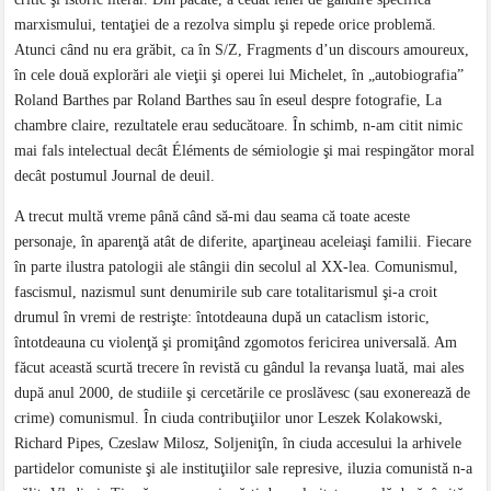
marxismului, tentaţiei de a rezolva simplu şi repede orice problemă.
Atunci când nu era grăbit, ca în S/Z, Fragments d’un discours amoureux,
în cele două explorări ale vieţii şi operei lui Michelet, în „autobiografia”
Roland Barthes par Roland Barthes sau în eseul despre fotografie, La
chambre claire, rezultatele erau seducătoare. În schimb, n-am citit nimic
mai fals intelectual decât Éléments de sémiologie şi mai respingător moral
decât postumul Journal de deuil.
A trecut multă vreme până când să-mi dau seama că toate aceste
personaje, în aparenţă atât de diferite, aparţineau aceleiaşi familii. Fiecare
în parte ilustra patologii ale stângii din secolul al XX-lea. Comunismul,
fascismul, nazismul sunt denumirile sub care totalitarismul şi-a croit
drumul în vremi de restrişte: întotdeauna după un cataclism istoric,
întotdeauna cu violenţă şi promiţând zgomotos fericirea universală. Am
făcut această scurtă trecere în revistă cu gândul la revanşa luată, mai ales
după anul 2000, de studiile şi cercetările ce proslăvesc (sau exonerează de
crime) comunismul. În ciuda contribuţiilor unor Leszek Kolakowski,
Richard Pipes, Czeslaw Milosz, Soljeniţîn, în ciuda accesului la arhivele
partidelor comuniste şi ale instituţiilor sale represive, iluzia comunistă n-a