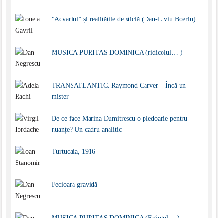
“Acvariul” și realitățile de sticlă (Dan-Liviu Boeriu)
MUSICA PURITAS DOMINICA (ridicolul… )
TRANSATLANTIC. Raymond Carver – Încă un
mister
De ce face Marina Dumitrescu o pledoarie pentru
nuanțe? Un cadru analitic
Turtucaia, 1916
Fecioara gravidă
MUSICA PURITAS DOMINICA (Egiptul… )