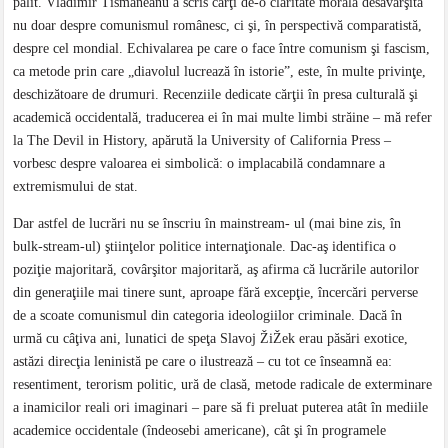
pălit. Vladimir Tismăneanu a scris cărţi de-o claritate morală desăvârşită
nu doar despre comunismul românesc, ci şi, în perspectivă comparatistă,
despre cel mondial. Echivalarea pe care o face între comunism şi fascism,
ca metode prin care „diavolul lucrează în istorie”, este, în multe privinţe,
deschizătoare de drumuri. Recenziile dedicate cărţii în presa culturală şi
academică occidentală, traducerea ei în mai multe limbi străine – mă refer
la The Devil in History, apărută la University of California Press –
vorbesc despre valoarea ei simbolică: o implacabilă condamnare a
extremismului de stat.
Dar astfel de lucrări nu se înscriu în mainstream- ul (mai bine zis, în
bulk-stream-ul) ştiinţelor politice internaţionale. Dac-aş identifica o
poziţie majoritară, covârşitor majoritară, aş afirma că lucrările autorilor
din generaţiile mai tinere sunt, aproape fără excepţie, încercări perverse
de a scoate comunismul din categoria ideologiilor criminale. Dacă în
urmă cu câţiva ani, lunatici de speţa Slavoj ŽiŽek erau păsări exotice,
astăzi direcţia leninistă pe care o ilustrează – cu tot ce înseamnă ea:
resentiment, terorism politic, ură de clasă, metode radicale de exterminare
a inamicilor reali ori imaginari – pare să fi preluat puterea atât în mediile
academice occidentale (îndeosebi americane), cât şi în programele