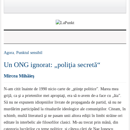
Agora
,
Punktul sensibil
Un ONG ignorat: „poliţia secretă“
Mircea Mihăieş
N-am citit înainte de 1990 nicio carte de „ştiinţe politice”. Marea mea
grijă, ca şi a prietenilor mei apropiaţi, era să n-avem de-a face cu „ăia”.
Să nu ne expunem idioţeniilor livrate de propaganda de partid, să nu ne
murdărim participând la ritualurile ideologice ale comuniştilor. Citeam, în
schimb, multă literatură şi ne pasam unii altora ediţii în limbi străine ori
editate în interbelic ale filosofilor clasici. Mi-au trecut prin mână, din
categoria lucrărilor cu teme politice, şi câteva cărţi de Nae Ionescu