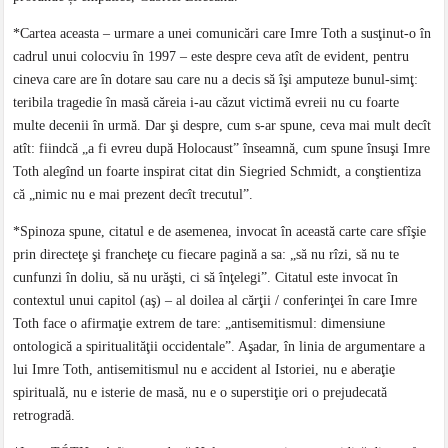
*Cartea aceasta – urmare a unei comunicări care Imre Toth a susţinut-o în
cadrul unui colocviu în 1997 – este despre ceva atît de evident, pentru
cineva care are în dotare sau care nu a decis să îşi amputeze bunul-simţ:
teribila tragedie în masă căreia i-au căzut victimă evreii nu cu foarte
multe decenii în urmă. Dar şi despre, cum s-ar spune, ceva mai mult decît
atît: fiindcă „a fi evreu după Holocaust” înseamnă, cum spune însuşi Imre
Toth alegînd un foarte inspirat citat din Siegried Schmidt, a conştientiza
că „nimic nu e mai prezent decît trecutul”.
*Spinoza spune, citatul e de asemenea, invocat în această carte care sfîşie
prin directeţe şi francheţe cu fiecare pagină a sa: „să nu rîzi, să nu te
cunfunzi în doliu, să nu urăşti, ci să înţelegi”. Citatul este invocat în
contextul unui capitol (aş) – al doilea al cărţii / conferinţei în care Imre
Toth face o afirmaţie extrem de tare: „antisemitismul: dimensiune
ontologică a spiritualităţii occidentale”. Aşadar, în linia de argumentare a
lui Imre Toth, antisemitismul nu e accident al Istoriei, nu e aberaţie
spirituală, nu e isterie de masă, nu e o superstiţie ori o prejudecată
retrogradă.