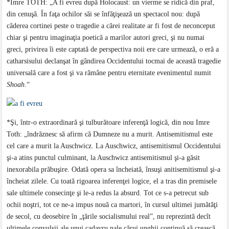
*Imre TÓTH: „A fi evreu după Holocaust: un vierme se ridică din praf,
din cenuşă. În faţa ochilor săi se înfăţişează un spectacol nou: după
căderea cortinei peste o tragedie a cărei realitate ar fi fost de neconceput
chiar şi pentru imaginaţia poetică a marilor autori greci, şi nu numai
greci, privirea îi este captată de perspectiva noii ere care urmează, o eră a
catharsisului declanşat în gândirea Occidentului tocmai de această tragedie
universală care a fost şi va rămâne pentru eternitate evenimentul numit
Shoah
.“
*Şi, într-o extraordinară şi tulburătoare inferenţă logică, din nou Imre
Toth: „îndrăznesc să afirm că Dumneze nu a murit. Antisemitismul este
cel care a murit la Auschwicz. La Auschwicz, antisemitismul Occidentului
şi-a atins punctul culminant, la Auschwicz antisemitismul şi-a găsit
inexorabila prăbuşire. Odată opera sa încheiată, însuşi anitisemitismul şi-a
încheiat zilele. Cu toată rigoarea inferenţei logice, el a tras din premisele
sale ultimele consecinţe şi le-a redus la absurd. Tot ce s-a petrecut sub
ochii noştri, tot ce ne-a impus nouă ca martori, în cursul ultimei jumătăţi
de secol, cu deosebire în „ţările socialismului real”, nu reprezintă decît
ultimele convulsii ale unui cadavru nale cărui unghii continuă să crească.