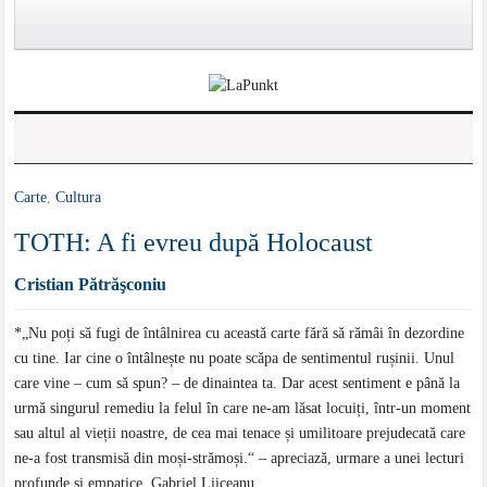
Carte
,
Cultura
TOTH: A fi evreu după Holocaust
Cristian Pătrăşconiu
*„Nu poți să fugi de întâlnirea cu această carte fără să rămâi în dezordine
cu tine. Iar cine o întâlnește nu poate scăpa de sentimentul rușinii. Unul
care vine – cum să spun? – de dinaintea ta. Dar acest sentiment e până la
urmă singurul remediu la felul în care ne-am lăsat locuiți, într-un moment
sau altul al vieții noastre, de cea mai tenace și umilitoare prejudecată care
ne-a fost transmisă din moși-strămoși.“ – apreciază, urmare a unei lecturi
profunde și empatice, Gabriel Liiceanu.