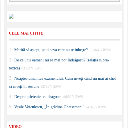
CELE MAI CITITE
Merită să aştepţi pe cineva care nu te iubeşte?
132844 VIEWS
De ce unii oameni nu se mai pot îndrăgosti? (relaţia supra-
toxică)
83392 VIEWS
Noaptea dinaintea examenului. Cum înveţi când nu mai ai chef
să înveţi în sesiune
82785 VIEWS
Despre prietenie, cu dragoste
40070 VIEWS
Vasile Voiculescu, „În grădina Ghetsemani”
24742 VIEWS
VIDEO