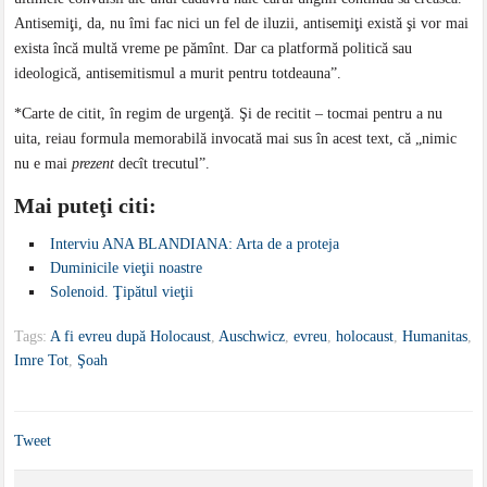
Antisemiţi, da, nu îmi fac nici un fel de iluzii, antisemiţi există şi vor mai
exista încă multă vreme pe pămînt. Dar ca platformă politică sau
ideologică, antisemitismul a murit pentru totdeauna”.
*Carte de citit, în regim de urgenţă. Şi de recitit – tocmai pentru a nu
uita, reiau formula memorabilă invocată mai sus în acest text, că „nimic
nu e mai
prezent
decît trecutul”.
Mai puteţi citi:
Interviu ANA BLANDIANA: Arta de a proteja
Duminicile vieţii noastre
Solenoid. Ţipătul vieţii
Tags:
A fi evreu după Holocaust
,
Auschwicz
,
evreu
,
holocaust
,
Humanitas
,
Imre Tot
,
Şoah
Tweet