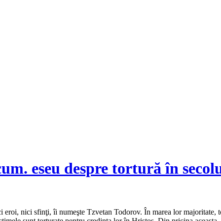
m. eseu despre tortură în secol
i eroi, nici sfinţi, îi numeşte Tzvetan Todorov. În marea lor majoritate, 
ictimele sunt torturate pentru credinţa lor în Hristos. Din pricina aceasta,