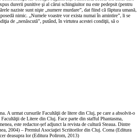
expus durerii punitive şi al cărui schingiuitor nu este pedepsit (pentru
lagărele naziste sunt nişte „numere murdare”, dat fiind că făptura umană,
ai posedă nimic. „Numele voastre vor exista numai în amintire”, li se
diţia de „nenăscută”, putând, în virtutea acestei condiţii, să o
a. A urmat cursurile Facultăţii de litere din Cluj, pe care a absolvit-o
 Facultăţii de Litere din Cluj. Face parte din stafful Phantasma,
menea, este redactor-șef adjunct la revista de cultură Steaua. Dintre
ea, 2004) – Premiul Asociaţiei Scriitorilor din Cluj. Coma (Editura
cer deasupra lor (Editura Polirom, 2013)