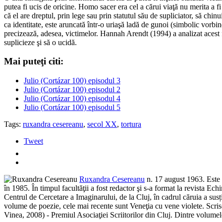
putea fi ucis de oricine. Homo sacer era cel a cărui viaţă nu merita a fi 
că el are dreptul, prin lege sau prin statutul său de supliciator, să ch
ca identitate, este aruncată într-o uriaşă ladă de gunoi (simbolic vorb
precizează, adesea, victimelor. Hannah Arendt (1994) a analizat acest fur
suplicieze şi să o ucidă.
Mai puteţi citi:
Julio (Cortázar 100) episodul 3
Julio (Cortázar 100) episodul 2
Julio (Cortázar 100) episodul 4
Julio (Cortázar 100) episodul 5
Tags:
ruxandra cesereanu
,
secol XX
,
tortura
Tweet
Ruxandra Cesereanu
n. 17 august 1963. Este p
în 1985. În timpul facultăţii a fost redactor şi s-a format la revista E
Centrul de Cercetare a Imaginarului, de la Cluj, în cadrul căruia a susț
volume de poezie, cele mai recente sunt Veneţia cu vene violete. Scri
Vinea, 2008) - Premiul Asociaţiei Scriitorilor din Cluj. Dintre volum