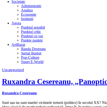
Societate
Administratie
Analiza
Economie
Institutii
Agora
Punktul sensibil
Punktul critic
Punktul cu var
Punkte punkte
ArtBazar
Banda Desenata
Jurnal Ilustrat
Pop-Culture
Sunet E-World
Uncategorized
Ruxandra Cesereanu, „Panopticu
Ruxandra Cesereanu
Sunt sau nu sunt martiri victimele torturii (politice) în secolul XX? Nic
ideea clasică de martir trebuie rediscutată, întrucât, în puţine cazuri, v