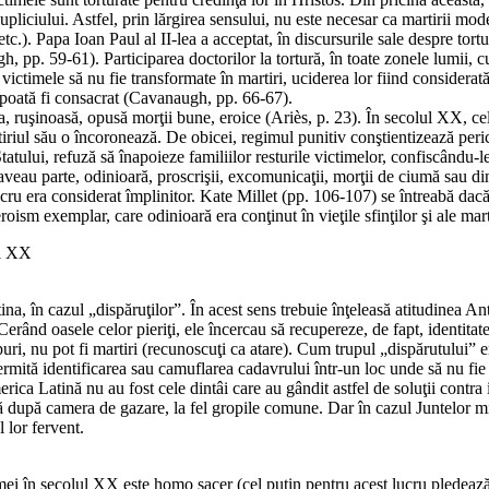
 supliciului. Astfel, prin lărgirea sensului, nu este necesar ca martirii m
tc.). Papa Ioan Paul al II-lea a acceptat, în discursurile sale despre tort
pp. 59-61). Participarea doctorilor la tortură, în toate zonele lumii, cu
a victimele să nu fie transformate în martiri, uciderea lor fiind considerat
u poată fi consacrat (Cavanaugh, pp. 66-67).
 ruşinoasă, opusă morţii bune, eroice (Ariès, p. 23). În secolul XX, ce
rtiriul său o încoronează. De obicei, regimul punitiv conştientizează peri
a Statului, refuză să înapoieze familiilor resturile victimelor, confiscâ
eau parte, odinioară, proscrişii, excomunicaţii, morţii de ciumă sau din
ucru era considerat împlinitor. Kate Millet (pp. 106-107) se întreabă dacă
oism exemplar, care odinioară era conţinut în vieţile sfinţilor şi ale marti
ul XX
tina, în cazul „dispăruţilor”. În acest sens trebuie înţeleasă atitudine
Cerând oasele celor pieriţi, ele încercau să recupereze, de fapt, identita
trupuri, nu pot fi martiri (recunoscuţi ca atare). Cum trupul „dispărutului”
 permită identificarea sau camuflarea cadavrului într-un loc unde să nu fie
ica Latină nu au fost cele dintâi care au gândit astfel de soluţii contra i
ară după camera de gazare, la fel gropile comune. Dar în cazul Juntelor mi
l lor fervent.
ctimei în secolul XX este homo sacer (cel puţin pentru acest lucru pledea