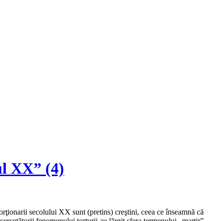
ul XX” (4)
torţionarii secolului XX sunt (pretins) creştini, ceea ce înseamnă că
 cercetătorii fenomenului torturii au lărgit sfera termenului „martir”,