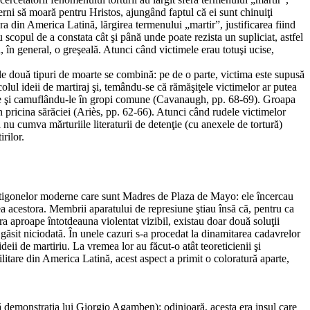
oderni să moară pentru Hristos, ajungând faptul că ei sunt chinuiţi
ura din America Latină, lărgirea termenului „martir”, justificarea fiind
 scopul de a constata cât şi până unde poate rezista un supliciat, astfel
ă, în general, o greşeală. Atunci când victimele erau totuşi ucise,
le două tipuri de moarte se combină: pe de o parte, victima este supusă
colul ideii de martiraj şi, temându-se că rămăşiţele victimelor ar putea
ndu-le şi camuflându-le în gropi comune (Cavanaugh, pp. 68-69). Groapa
 pricina sărăciei (Ariès, pp. 62-66). Atunci când rudele victimelor
 nu cumva mărturiile literaturii de detenţie (cu anexele de tortură)
rilor.
a Antigonelor moderne care sunt Madres de Plaza de Mayo: ele încercau
tea acestora. Membrii aparatului de represiune ştiau însă că, pentru ca
 era aproape întotdeauna violentat vizibil, existau doar două soluţii
 găsit niciodată. În unele cazuri s-a procedat la dinamitarea cadavrelor
deii de martiriu. La vremea lor au făcut-o atât teoreticienii şi
litare din America Latină, acest aspect a primit o coloratură aparte,
ză demonstraţia lui Giorgio Agamben): odinioară, acesta era insul care