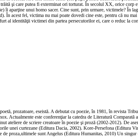
trăită şi care putea fi exterminat ori torturat. În secolul XX, orice corp 
inuie) îi aparţine unui homo sacer. Cine sunt, prin urmare, victimele? În 
ind). În acest fel, victima nu mai poate dovedi cine este, pentru că nu m
t al identităţii victimei din partea persecutorilor ei, care o reduc la con
oetă, prozatoare, eseistă. A debutat cu poezie, în 1981, în revista Tribun
chinox. Actualmente este conferenţiar la catedra de Literatură Comparată a
inut ateliere de scriere creatoare în poezie şi proză (2002-2012). De ase
sorile unei curtezane (Editura Dacia, 2002). Kore-Persefona (Editura Vin
ele de proza,ultimele sunt Angelus (Editura Humanitas, 2010) Un singur 