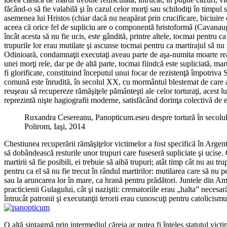
făcând-o să fie valabilă şi în cazul celor morţi sau schilodiţi în timpul
asemenea lui Hristos (chiar dacă nu neapărat prin crucificare, biciuire e
aceea că orice fel de supliciu are o componentă hristoformă (Cavanaugh, 
încât acesta să nu fie ucis, este gândită, printre altele, tocmai pentru c
trupurile lor erau mutilate şi ascunse tocmai pentru ca martirajul să n
Odinioară, condamnaţii executaţi aveau parte de aşa-numita moarte rea,
unei morţi rele, dar pe de altă parte, tocmai fiindcă este supliciată, ma
fi glorificate, constituind începutul unui focar de rezistenţă împotriv
comună este înrudită, în secolul XX, cu mormântul blestemat de care av
reuşeau să recupereze rămăşiţele pământeşti ale celor torturaţi, acest l
reprezintă nişte hagiografii moderne, satisfăcând dorinţa colectivă de er
Ruxandra Cesereanu, Panopticum.eseu despre tortură în secol
Polirom, Iaşi, 2014
Chestiunea recuperării rămăşiţelor victimelor a fost specifică în Argen
să dobândească resturile unor trupuri care fuseseră supliciate şi ucise. 
martirii să fie posibili, ei trebuie să aibă trupuri; atât timp cât nu au 
pentru ca el să nu fie trecut în rândul martirilor: mutilarea care să nu
sau la aruncarea lor în mare, ca hrană pentru prădători. Juntele din Amer
practicienii Gulagului, cât şi naziştii: crematoriile erau „halta” neces
întrucât patronii şi executanţii terorii erau cunoscuţi pentru catolicismu
O altă sintagmă prin intermediul căreia ar putea fi înţeles statutul vi