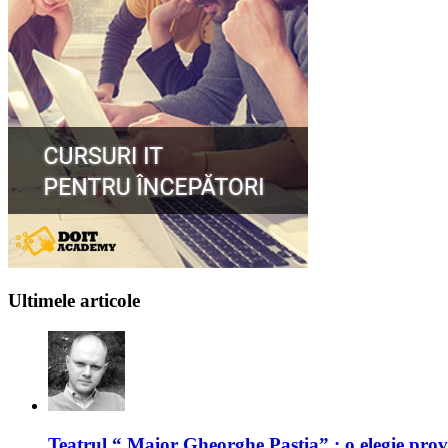
Ultimele articole
Teatrul “ Maior Gheorghe Pastia” : o elegie prov