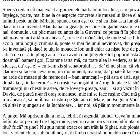
Sper să redau cît mai exact argumentele bărbatului localnic, care poza în
înţelege, poate, mai bine la ce aspecte concrete ale muzeului făcea el a
tunînd peste umăr, bărbatul spunea cam aşa: ce e şi cu lista asta lungă de
dacă nu i-a inventat Blandiana cu gealaţii ei? cine-mi garantează mie că 
nal, domnule!, un plic mare cu antet de la Guvern! ce putea fi în plic d
păi n-avem noi artă românească, fresce în mănăstiri, de unde să se fi in
acolo intră hoţii şi criminalii, poate să mai fie unul nevinovat, din greș
i-a inventat? şi, dacă te uiţi la moacele lor, unii chiar au nişte feţe d
adică de ce să te plîngi acu’ că au avut condiţii grele? tot poporul ăst
doamnă? oameni goi, Doamne iartă-mă, cu toate alea la vedere, să le arăţi e
zic aşa, da’ aşa e! – eu i-am zis şi senatorului …, da’ el nu şi nu, că
clădirea şi făceau ceva nou, un monument, mă rog, da’ poate îl făceau m
ne arde de muzee şi de memorie! – bani aruncaţi! – păi asta e artă, aşa c
după aia, şi te fac erou? – e o ruşine a oraşului, mă rog, le place la str
frumuseţi! nu chestiile astea, de te loveşte greaţa, zău! – şi aţi văzut 
David, de parcă n-ar fi oraş românesc, mie mi se face ruşine cînd mă pli
românească, să nu îl mai cinstim pe Ştefan cel Mare, pe Bogdan Vodă, c
că altfel n-ajungeau ei la închisoare… iar noi, să plătim monumente la 
Ajunge. Mă oprisem din a nota, febril, în agendă, atunci. Ceva în mine,
întîmplător pe omul de lîngă mine, pentru că nu mi s-a mai întîmplat nic
rău? frică? ruşine? Nu ştiu numi exact ce am trăit la Sighet, sub ploaia
loc, violent chiar, sub ochii noştri, în limba noastră, în închisoarea în 