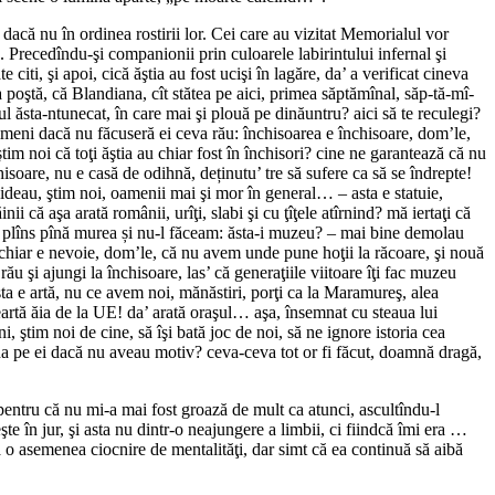
 dacă nu în ordinea rostirii lor. Cei care au vizitat Memorialul vor
. Precedîndu-şi companionii prin culoarele labirintului infernal şi
citi, şi apoi, cică ăştia au fost ucişi în lagăre, da’ a verificat cineva
a poştă, că Blandiana, cît stătea pe aici, primea săptămînal, săp-tă-mî-
ul ăsta-ntunecat, în care mai şi plouă pe dinăuntru? aici să te reculegi?
 nimeni dacă nu făcuseră ei ceva rău: închisoarea e închisoare, dom’le,
ştim noi că toţi ăştia au chiar fost în închisori? cine ne garantează că nu
hisoare, nu e casă de odihnă, deținutu’ tre să sufere ca să se îndrepte!
ucideau, ştim noi, oamenii mai şi mor în general… – asta e statuie,
i că aşa arată românii, urîţi, slabi şi cu ţîţele atîrnind? mă iertaţi că
 fi plîns pînă murea și nu-l făceam: ăsta-i muzeu? – mai bine demolau
e chiar e nevoie, dom’le, că nu avem unde pune hoţii la răcoare, şi nouă
ău şi ajungi la închisoare, las’ că generaţiile viitoare îţi fac muzeu
 asta e artă, nu ce avem noi, mănăstiri, porţi ca la Maramureş, alea
 ceartă ăia de la UE! da’ arată oraşul… aşa, însemnat cu steaua lui
 ştim noi de cine, să îşi bată joc de noi, să ne ignore istoria cea
mna pe ei dacă nu aveau motiv? ceva-ceva tot or fi făcut, doamnă dragă,
pentru că nu mi-a mai fost groază de mult ca atunci, ascultîndu-l
te în jur, şi asta nu dintr-o neajungere a limbii, ci fiindcă îmi era …
a o asemenea ciocnire de mentalităţi, dar simt că ea continuă să aibă