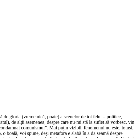
ă de gloria (vremelnică, poate) a scenelor de tot felul – politice,
tul), de alții asemenea, despre care nu-mi stă la suflet să vorbesc, vin
 condamnat comunismul”. Mai puțin vizibil, fenomenul nu este, totuși,
at), o boală, voi spune, deși metafora e slabă în a da seamă despre