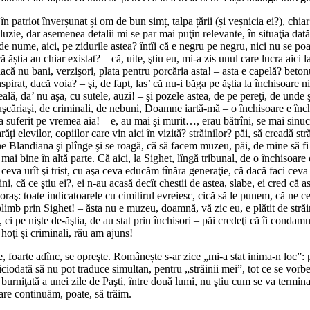
 patriot înverșunat și om de bun simț, talpa țării (și veșnicia ei?), chiar
luzie, dar asemenea detalii mi se par mai puţin relevante, în situaţia dată
 nume, aici, pe zidurile astea? întîi că e negru pe negru, nici nu se poate 
ăștia au chiar existat? – că, uite, ştiu eu, mi-a zis unul care lucra aici l
acă nu bani, verzişori, plata pentru porcăria asta! – asta e capelă? beton
spirat, dacă voia? – şi, de fapt, las’ că nu-i băga pe ăştia la închisoare
eală, da’ nu aşa, cu sutele, auzi! – şi pozele astea, de pe pereţi, de unde 
e puşcăriaşi, de criminali, de nebuni, Doamne iartă-mă – o închisoare e înc
a a suferit pe vremea aia! – e, au mai şi murit…, erau bătrîni, se mai sin
levilor, copiilor care vin aici în vizită? străinilor? păi, să creadă străini
 vine Blandiana şi plînge şi se roagă, că să facem muzeu, păi, de mine să
ai bine în altă parte. Că aici, la Sighet, lîngă tribunal, de o închisoar
eva urît şi trist, cu aşa ceva educăm tînăra generaţie, că dacă faci ceva r
ăini, că ce ştiu ei?, ei n-au acasă decît chestii de astea, slabe, ei cred că
în oraş: toate indicatoarele cu cimitirul evreiesc, cică să le punem, că ne
mb prin Sighet! – ăsta nu e muzeu, doamnă, vă zic eu, e plătit de străini,
i pe nişte de-ăştia, de au stat prin închisori – păi credeţi că îi conda
hoți și criminali, rău am ajuns!
 foarte adînc, se opreşte. Românește s-ar zice „mi-a stat inima-n loc”: 
iodată să nu pot traduce simultan, pentru „străinii mei”, tot ce se vorbeş
 burniţată a unei zile de Paşti, între două lumi, nu ştiu cum se va termin
care continuăm, poate, să trăim.