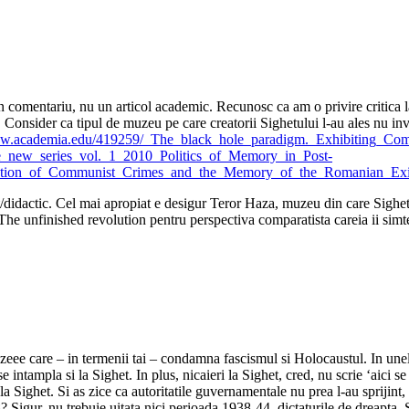
un comentariu, nu un articol academic. Recunosc ca am o privire critica 
e. Consider ca tipul de muzeu pe care creatorii Sighetului l-au ales nu inv
ww.academia.edu/419259/_The_black_hole_paradigm._Exhibiting_Co
new_series_vol._1_2010_Politics_of_Memory_in_Post-
igation_of_Communist_Crimes_and_the_Memory_of_the_Romanian_Ex
t/didactic. Cel mai apropiat e desigur Teror Haza, muzeu din care Sighetu
The unfinished revolution pentru perspectiva comparatista careia ii simte
ee care – in termenii tai – condamna fascismul si Holocaustul. In unele l
e intampla si la Sighet. In plus, nicaieri la Sighet, cred, nu scrie ‘aici
ighet. Si as zice ca autoritatile guvernamentale nu prea l-au sprijint, nic
Sigur, nu trebuie uitata nici perioada 1938-44, dictaturile de dreapta. Si