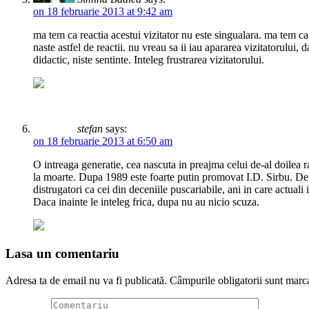
on 18 februarie 2013 at 9:42 am
ma tem ca reactia acestui vizitator nu este singualara. ma tem c
naste astfel de reactii. nu vreau sa ii iau apararea vizitatorului,
didactic, niste sentinte. Inteleg frustrarea vizitatorului.
stefan
says:
on 18 februarie 2013 at 6:50 am
O intreaga generatie, cea nascuta in preajma celui de-al doile
la moarte. Dupa 1989 este foarte putin promovat I.D. Sirbu. De c
distrugatori ca cei din deceniile puscariabile, ani in care actua
Daca inainte le inteleg frica, dupa nu au nicio scuza.
Lasa un comentariu
Adresa ta de email nu va fi publicată.
Câmpurile obligatorii sunt marc