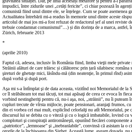
gravitatea situației. Dar, pe linia aceleiași metafore și pentru a-l paraf
impudici, între zidurile unei „cetăți fericite”, ci chiar pozează în agenții
comunistă fiind unul dintre ele, se înțelege. Cum se poate asemenea gr
Actualitatea întrebării mi-a readus în memorie unul dintre aceste răspu
articolul de mai jos mi-a fost refuzat de redactorul șef al unei reviste d
trebuie condamnat comunismul”…) și din dorința de a marca, astfel, în
Zürich, februarie 2013
*
(aprilie 2010)
Faptul că, adesea, inclusiv în România fiind, limba vieţii mele private 
Străinii alături de care trăiesc și călătoresc prin țară silabisesc româna
şireturi de ghetuţe mici, lăsîndu-mă (din neatenţie, în primul rînd) asimi
după vorbă şi după port.
Aşa mi s-a întîmplat şi de data aceasta, vizitînd noi Memorialul de la
ce îl străbăteam tot mai tăcuți, tot mai apăsaţi de ceea ce evoca în fieca
vorbind nestingheriţi pentru că, nu-i aşa, noi, „străinii”, nu îi puteam 
cupluri trecute de vîrsta mijlocie, poate pensionari, aranjaţi frumos, c
din ei vorbea cel mai mult, explicînd celorlalţi nu atît Memorialul, pe ca
discursul lui se debita cu o viteză şi cu o logică imbatabile, lovind cu 
comploturi şi conspiraţii antiromâneşti, opunînd fiecărei componente a 
„patriotice”, „lemnoase” şi „inebranlabile”, convinsă că asistam la o ci
ororile de la închisoarea din Sighet. Această lume, aveam dovada, nu mu