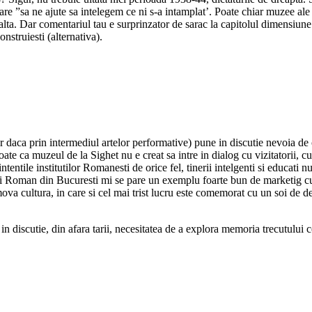
care ”sa ne ajute sa intelegem ce ni s-a intamplat’. Poate chiar muzee a
lta. Dar comentariul tau e surprinzator de sarac la capitolul dimensiune 
onstruiesti (alternativa).
hiar daca prin intermediul artelor performative) pune in discutie nevoia
le. Poate ca muzeul de la Sighet nu e creat sa intre in dialog cu vizitato
ntentile institutilor Romanesti de orice fel, tinerii intelgenti si educati 
i Roman din Bucuresti mi se pare un exemplu foarte bun de marketig cult
va cultura, in care si cel mai trist lucru este comemorat cu un soi de de
e in discutie, din afara tarii, necesitatea de a explora memoria trecutulu