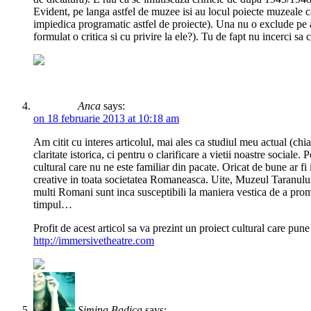
Evident, pe langa astfel de muzee isi au locul poiecte muzeale 
impiedica programatic astfel de proiecte). Una nu o exclude pe a
formulat o critica si cu privire la ele?). Tu de fapt nu incerci sa c
Anca
says:
on 18 februarie 2013 at 10:18 am
Am citit cu interes articolul, mai ales ca studiul meu actual (c
claritate istorica, ci pentru o clarificare a vietii noastre socia
cultural care nu ne este familiar din pacate. Oricat de bune ar fi i
creative in toata societatea Romaneasca. Uite, Muzeul Taranulu
multi Romani sunt inca susceptibili la maniera vestica de a promo
timpul…
Profit de acest articol sa va prezint un proiect cultural care pun
http://immersivetheatre.com
Simina Badica
says: