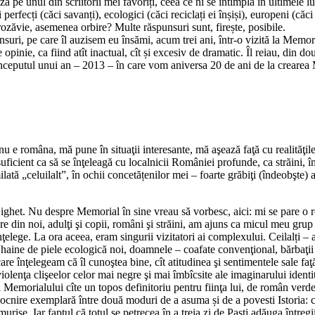
raza pe unul din scriitorii mei favoriți, ceea ce ni se întîmplă în ultimele
 perfecți (căci savanți), ecologici (căci reciclați ei înșiși), europeni (căc
ozăvie, asemenea orbire? Multe răspunsuri sunt, firește, posibile.
nsuri, pe care îl auzisem eu însămi, acum trei ani, într-o vizită la Memor
e opinie, ca fiind atît inactual, cît și excesiv de dramatic. Îl reiau, din
ceputul unui an – 2013 – în care vom aniversa 20 de ani de la crearea 
nu e româna, mă pune în situaţii interesante, mă aşează faţă cu realităţi
 suficient ca să se înţeleagă cu localnicii României profunde, ca străini, 
lată „celuilalt”, în ochii concetățenilor mei – foarte grăbiţi (îndeobşte) 
 Sighet. Nu despre Memorial în sine vreau să vorbesc, aici: mi se pare o
re din noi, adulţi şi copii, români şi străini, am ajuns ca micul meu grup 
înţelege. La ora aceea, eram singurii vizitatori ai complexului. Ceilalți –
u haine de piele ecologică noi, doamnele – coafate convenţional, bărbaţii
re înţelegeam că îl cunoştea bine, cît atitudinea şi sentimentele sale faţă
violenţa clişeelor celor mai negre şi mai îmbîcsite ale imaginarului ident
Memorialului cîte un topos definitoriu pentru fiinţa lui, de român verde.
ocnire exemplară între două moduri de a asuma și de a povesti Istoria: ce
rise. Iar faptul că totul se petrecea în a treia zi de Paști adăuga între