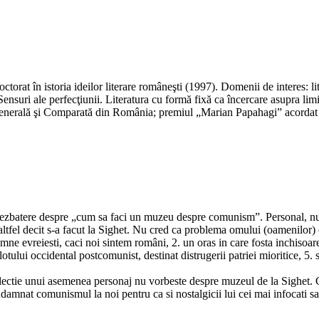
orat în istoria ideilor literare româneşti (1997). Domenii de interes: lite
 Sensuri ale perfecţiunii. Literatura cu formă fixă ca încercare asupra l
 Generală şi Comparată din România; premiul „Marian Papahagi” acordat d
 dezbatere despre „cum sa faci un muzeu despre comunism”. Personal, nu c
 altfel decit s-a facut la Sighet. Nu cred ca problema omului (oamenilor
mne evreiesti, caci noi sintem români, 2. un oras in care fosta inchisoare 
tului occidental postcomunist, destinat distrugerii patriei mioritice, 5. 
ectie unui asemenea personaj nu vorbeste despre muzeul de la Sighet. C
ndamnat comunismul la noi pentru ca si nostalgicii lui cei mai infocati