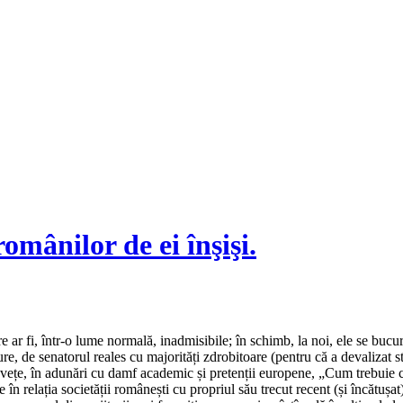
omânilor de ei înşişi.
e ar fi, într-o lume normală, inadmisibile; în schimb, la noi, ele se bucur
, de senatorul reales cu majorități zdrobitoare (pentru că a devalizat sta
învețe, în adunări cu damf academic și pretenții europene, „Cum trebuie
 în relația societății românești cu propriul său trecut recent (și încătuș