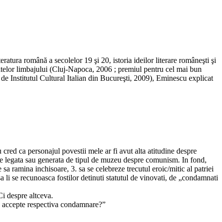
ratura română a secolelor 19 şi 20, istoria ideilor literare româneşti şi
imitelor limbajului (Cluj-Napoca, 2006 ; premiul pentru cel mai bun
e Institutul Cultural Italian din Bucureşti, 2009), Eminescu explicat
red ca personajul povestii mele ar fi avut alta atitudine despre
) e legata sau generata de tipul de muzeu despre comunism. In fond,
sa ramina inchisoare, 3. sa se celebreze trecutul eroic/mitic al patriei
sa li se recunoasca fostilor detinuti statutul de vinovati, de „condamnati
i despre altceva.
 sa accepte respectiva condamnare?”