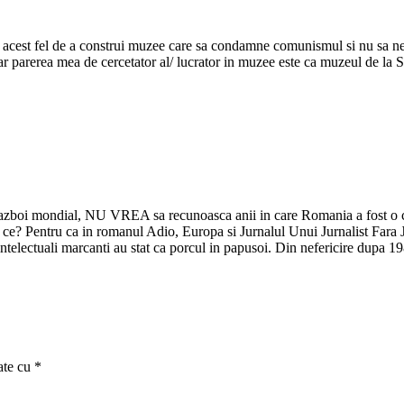
a acest fel de a construi muzee care sa condamne comunismul si nu sa ne 
 dar parerea mea de cercetator al/ lucrator in muzee este ca muzeul de la S
a razboi mondial, NU VREA sa recunoasca anii in care Romania a fost o c
e? Pentru ca in romanul Adio, Europa si Jurnalul Unui Jurnalist Fara Jur
li intelectuali marcanti au stat ca porcul in papusoi. Din nefericire dupa
ate cu
*