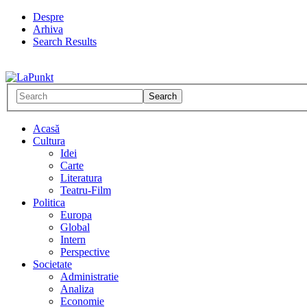
Despre
Arhiva
Search Results
Acasă
Cultura
Idei
Carte
Literatura
Teatru-Film
Politica
Europa
Global
Intern
Perspective
Societate
Administratie
Analiza
Economie