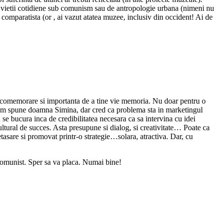
le vietii cotidiene sub comunism sau de antropologie urbana (nimeni nu
comparatista (or , ai vazut atatea muzee, inclusiv din occident! Ai de
 de comemorare si importanta de a tine vie memoria. Nu doar pentru o
rii, cum spune doamna Simina, dar cred ca problema sta in marketingul
nu se bucura inca de credibilitatea necesara ca sa intervina cu idei
ural de succes. Asta presupune si dialog, si creativitate… Poate ca
tasare si promovat printr-o strategie…solara, atractiva. Dar, cu
i comunist. Sper sa va placa. Numai bine!