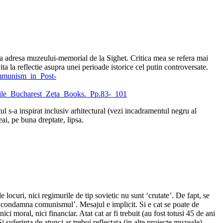
la adresa muzeului-memorial de la Sighet. Critica mea se refera mai
ita la reflectie asupra unei perioade istorice cel putin controversate.
mmunism_in_Post-
ile_Bucharest_Zeta_Books._Pp.83-_101
l s-a inspirat inclusiv arhitectural (vezi incadramentul negru al
ai, pe buna dreptate, lipsa.
ocuri, nici regimurile de tip sovietic nu sunt ‘crutate’. De fapt, se
 se condamna comunismul’. Mesajul e implicit. Si e cat se poate de
i moral, nici financiar. Atat cat ar fi trebuit (au fost totusi 45 de ani
 suferinta de atunci ar trebui reflectata (in alte proiecte muzeale).