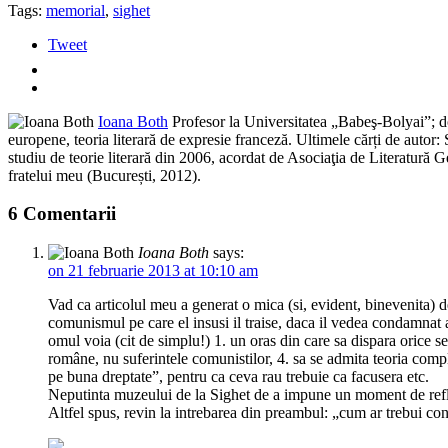
Tags:
memorial
,
sighet
Tweet
Ioana Both
Profesor la Universitatea „Babeş-Bolyai”; doct
europene, teoria literară de expresie franceză. Ultimele cărți de autor:
studiu de teorie literară din 2006, acordat de Asociaţia de Literatură
fratelui meu (București, 2012).
6 Comentarii
Ioana Both
says:
on 21 februarie 2013 at 10:10 am
Vad ca articolul meu a generat o mica (si, evident, binevenita)
comunismul pe care el insusi il traise, daca il vedea condamnat
omul voia (cit de simplu!) 1. un oras din care sa dispara orice se
române, nu suferintele comunistilor, 4. sa se admita teoria complo
pe buna dreptate”, pentru ca ceva rau trebuie ca facusera etc.
Neputinta muzeului de la Sighet de a impune un moment de refl
Altfel spus, revin la intrebarea din preambul: „cum ar trebui co