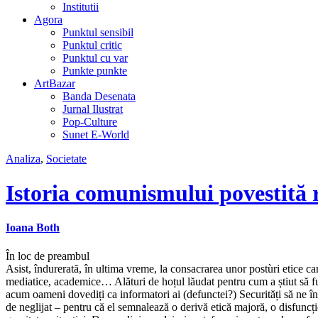
Institutii
Agora
Punktul sensibil
Punktul critic
Punktul cu var
Punkte punkte
ArtBazar
Banda Desenata
Jurnal Ilustrat
Pop-Culture
Sunet E-World
Analiza
,
Societate
Istoria comunismului povestită r
Ioana Both
În loc de preambul
Asist, îndurerată, în ultima vreme, la consacrarea unor postùri etice car
mediatice, academice… Alături de hoțul lăudat pentru cum a știut să fure
acum oameni dovediți ca informatori ai (defunctei?) Securități să ne 
de neglijat – pentru că el semnalează o derivă etică majoră, o disfuncție