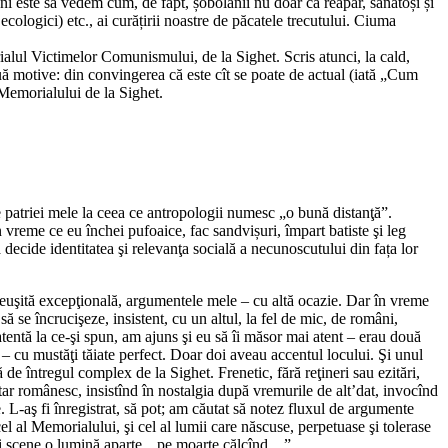
 luni este să vedem cum, de fapt, șobolanii nu doar că reapar, sănătoși și
i ecologici) etc., ai curățirii noastre de păcatele trecutului. Ciuma
ialul Victimelor Comunismului, de la Sighet. Scris atunci, la cald,
 două motive: din convingerea că este cît se poate de actual (iată „Cum
Memorialului de la Sighet.
le patriei mele la ceea ce antropologii numesc „o bună distanţă”.
în vreme ce eu închei pufoaice, fac sandvișuri, împart batiste şi leg
a decide identitatea şi relevanţa socială a necunoscutului din fața lor
 reuşită excepţională, argumentele mele – cu altă ocazie. Dar în vreme
să se încrucişeze, insistent, cu un altul, la fel de mic, de români,
 atentă la ce-şi spun, am ajuns şi eu să îi măsor mai atent – erau două
 – cu mustăţi tăiate perfect. Doar doi aveau accentul locului. Şi unul
 de întregul complex de la Sighet. Frenetic, fără reţineri sau ezitări,
itar românesc, insistînd în nostalgia după vremurile de alt’dat, invocînd
 L-aş fi înregistrat, să pot; am căutat să notez fluxul de argumente
l al Memorialului, şi cel al lumii care născuse, perpetuase şi tolerase
gii scene o lumină aparte, „pe moarte călcînd…”.