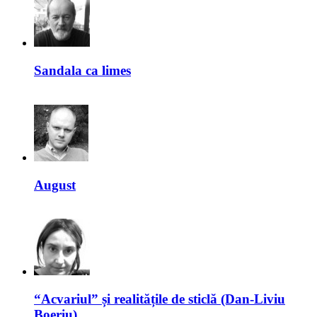
Sandala ca limes
August
“Acvariul” și realitățile de sticlă (Dan-Liviu
Boeriu)