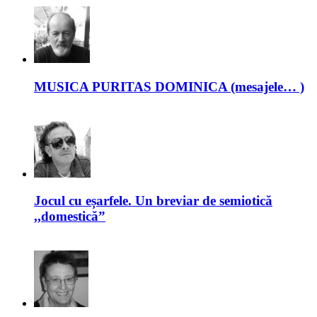
MUSICA PURITAS DOMINICA (mesajele… )
Jocul cu eșarfele. Un breviar de semiotică
,,domestică”