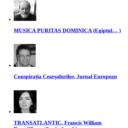
MUSICA PURITAS DOMINICA (Egiptul… )
Conspirația Cearșafurilor, Jurnal European
TRANSATLANTIC. Francis William