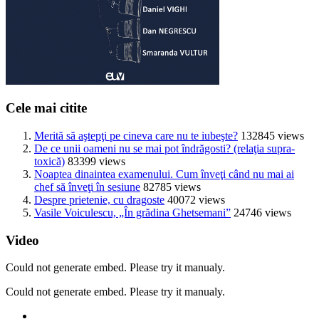
Cele mai citite
Merită să aştepţi pe cineva care nu te iubeşte?
132845 views
De ce unii oameni nu se mai pot îndrăgosti? (relaţia supra-
toxică)
83399 views
Noaptea dinaintea examenului. Cum înveţi când nu mai ai
chef să înveţi în sesiune
82785 views
Despre prietenie, cu dragoste
40072 views
Vasile Voiculescu, „În grădina Ghetsemani”
24746 views
Video
Could not generate embed. Please try it manualy.
Could not generate embed. Please try it manualy.