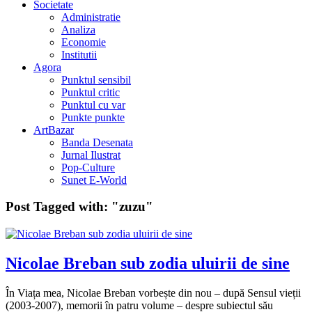
Societate
Administratie
Analiza
Economie
Institutii
Agora
Punktul sensibil
Punktul critic
Punktul cu var
Punkte punkte
ArtBazar
Banda Desenata
Jurnal Ilustrat
Pop-Culture
Sunet E-World
Post Tagged with:
"zuzu"
Nicolae Breban sub zodia uluirii de sine
În Viața mea, Nicolae Breban vorbește din nou – după Sensul vieții
(2003-2007), memorii în patru volume – despre subiectul său