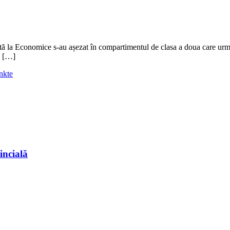
udentă la Economice s-au așezat în compartimentul de clasa a doua care ur
e […]
nkte
incială