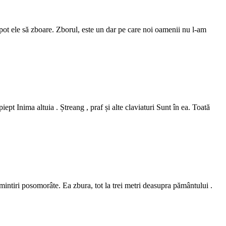
 pot ele să zboare. Zborul, este un dar pe care noi oamenii nu l-am
pt Inima altuia . Ștreang , praf și alte claviaturi Sunt în ea. Toată
intiri posomorâte. Ea zbura, tot la trei metri deasupra pământului .