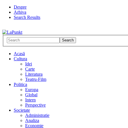
Despre
Arhiva
Search Results
Acasă
Cultura
Idei
Carte
Literatura
Teatru-Film
Politica
Europa
Global
Intern
Perspective
Societate
Administratie
Analiza
Economie