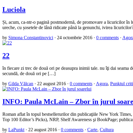
Luciola
Și, acum, ca-ntr-o pagină postmodernă, de promovare a licuricilor în lu
ureche, cu șosetele de lână ridicate până la genunchi, ivirea licuricilo
by
Simona Constantinovici
·
24 octombrie 2016
·
0 comments
·
Agor
22
în fiecare zi trec de două ori pe deasupra inimii tale. nu îţi dai seama 
secundă, de două ori pe […]
by
Gilda Vălcan
·
22 august 2016
·
0 comments
·
Agora
,
Punktul crit
INFO: Paula McLain – Zbor în jurul soare
Roman aflat în topul bestsellerurilor din publicaţiile New York Time
Top 100 Editor’s Picks), NRP, Shelf Awareness şi BookPage; publicat î
by
LaPunkt
·
22 august 2016
·
0 comments
·
Carte
,
Cultura