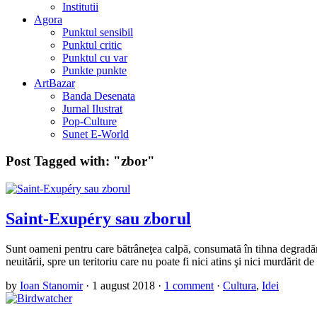
Institutii
Agora
Punktul sensibil
Punktul critic
Punktul cu var
Punkte punkte
ArtBazar
Banda Desenata
Jurnal Ilustrat
Pop-Culture
Sunet E-World
Post Tagged with:
"zbor"
Saint-Exupéry sau zborul
Sunt oameni pentru care bătrâneţea calpă, consumată în tihna degradării 
neuitării, spre un teritoriu care nu poate fi nici atins şi nici murdărit d
by
Ioan Stanomir
·
1 august 2018
·
1 comment
·
Cultura
,
Idei