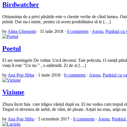
Birdwatcher
Obișnuința de a privi păsările este o chestie veche de când lumea. Oame
primit. Dar nu-i nimic, pentru că avem posibilitatea să le […]
by
Alina Gherasim
·
31 iulie 2018
·
0 comments
·
Agora
,
Punktul cu 
Poetul
El are meningele De vultur. Urcă decorul. Taie pelicula. O raniță plină 
viața îi este ”Un nu ” , o addendă. Zi de zi […]
by
Ana Pop Sîrbu
·
1 iunie 2018
·
0 comments
·
Agora
,
Punktul cu va
Viziune
Zbura încet fata care trăgea vântul după ea. El nu vedea cum trupul ei
Trupul ei devenea de iarbă, de vânt, de ploaie. Arțari nu erau, aripi n
by
Ana Pop Sîrbu
·
5 octombrie 2017
·
0 comments
·
Agora
,
Punktul 