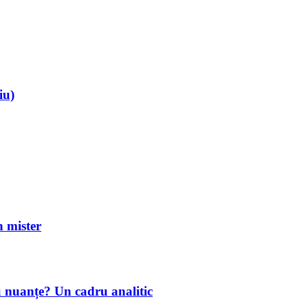
iu)
mister
u nuanțe? Un cadru analitic