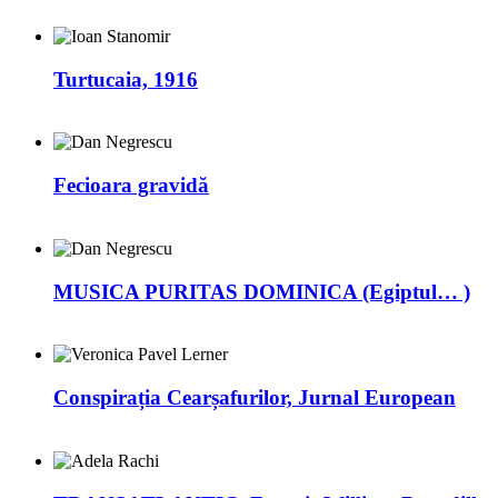
Turtucaia, 1916
Fecioara gravidă
MUSICA PURITAS DOMINICA (Egiptul… )
Conspirația Cearșafurilor, Jurnal European