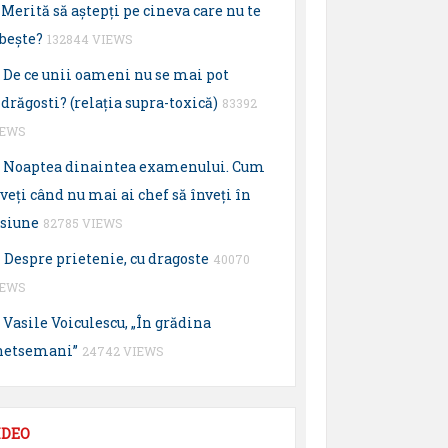
Merită să aştepţi pe cineva care nu te
beşte?
132844 VIEWS
De ce unii oameni nu se mai pot
drăgosti? (relaţia supra-toxică)
83392
IEWS
Noaptea dinaintea examenului. Cum
veţi când nu mai ai chef să înveţi în
esiune
82785 VIEWS
Despre prietenie, cu dragoste
40070
IEWS
Vasile Voiculescu, „În grădina
hetsemani”
24742 VIEWS
IDEO