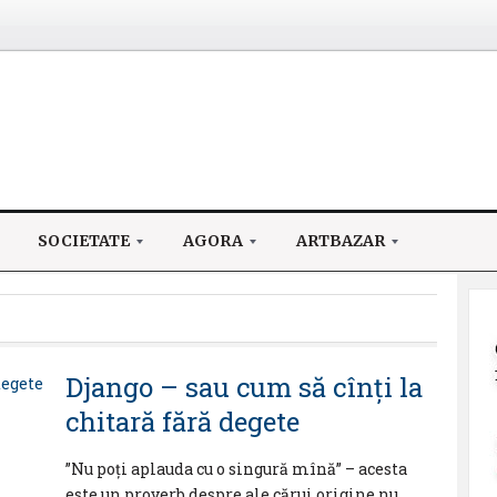
SOCIETATE
AGORA
ARTBAZAR
Django – sau cum să cînți la
chitară fără degete
”Nu poți aplauda cu o singură mînă” – acesta
este un proverb despre ale cărui origine nu