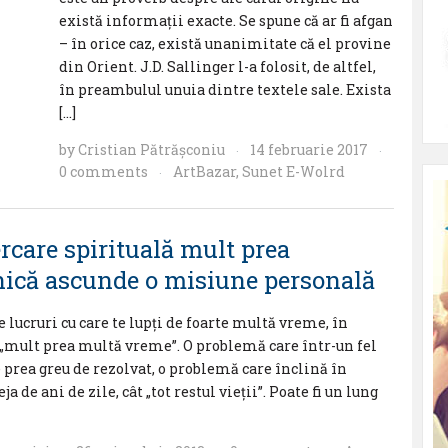
există informații exacte. Se spune că ar fi afgan
– în orice caz, există unanimitate că el provine
din Orient. J.D. Sallinger l-a folosit, de altfel,
în preambulul unuia dintre textele sale. Exista
[…]
by
Cristian Pătrăşconiu
14 februarie 2017
·
·
0 comments
ArtBazar
,
Sunet E-Wolrd
·
rcare spirituală mult prea
nică ascunde o misiune personală
 lucruri cu care te lupţi de foarte multă vreme, în
 „mult prea multă vreme”. O problemă care într-un fel
e prea greu de rezolvat, o problemă care înclină în
ja de ani de zile, cât „tot restul vieţii”. Poate fi un lung