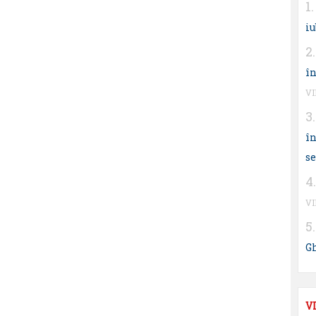
iu
în
V
în
s
V
G
V