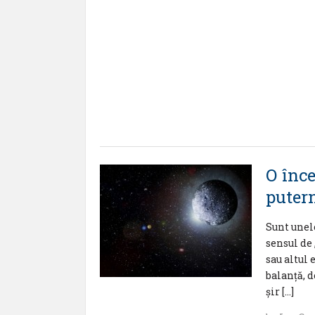
O înce
puter
Sunt unele
sensul de
sau altul 
balanţă, de
șir […]