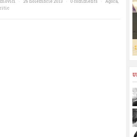
smovici
26 noiembrie 2013
0 comments
Agora
,
·
·
·
ritic
U