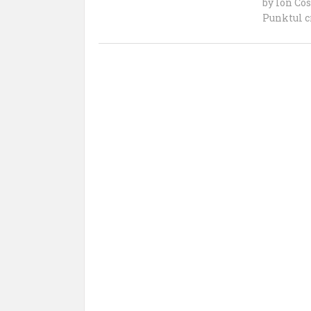
by
Ion Co
Punktul c