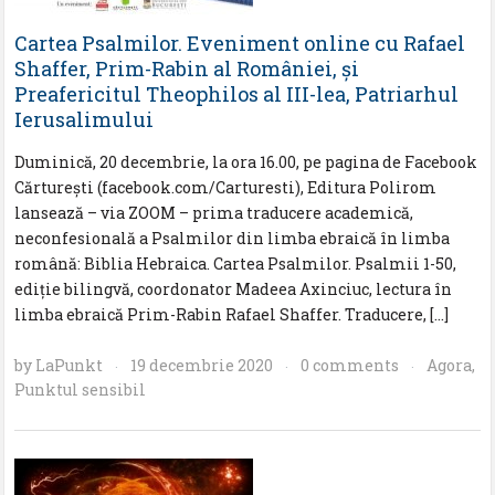
Cartea Psalmilor. Eveniment online cu Rafael
Shaffer, Prim-Rabin al României, și
Preafericitul Theophilos al III-lea, Patriarhul
Ierusalimului
Duminică, 20 decembrie, la ora 16.00, pe pagina de Facebook
Cărturești (facebook.com/Carturesti), Editura Polirom
lansează – via ZOOM – prima traducere academică,
neconfesională a Psalmilor din limba ebraică în limba
română: Biblia Hebraica. Cartea Psalmilor. Psalmii 1-50,
ediție bilingvă, coordonator Madeea Axinciuc, lectura în
limba ebraică Prim-Rabin Rafael Shaffer. Traducere, […]
by
LaPunkt
19 decembrie 2020
0 comments
Agora
,
·
·
·
Punktul sensibil