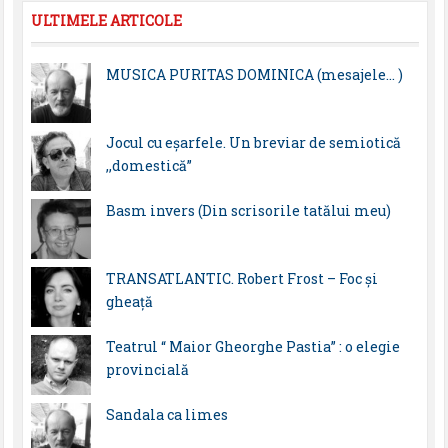
ULTIMELE ARTICOLE
MUSICA PURITAS DOMINICA (mesajele… )
Jocul cu eșarfele. Un breviar de semiotică
,,domestică”
Basm invers (Din scrisorile tatălui meu)
TRANSATLANTIC. Robert Frost – Foc și
gheață
Teatrul “ Maior Gheorghe Pastia” : o elegie
provincială
Sandala ca limes