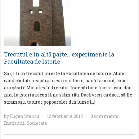
Trecutul e în altă parte… experimente la
Facultatea de Istorie
Să știţi că trecutul nu este la Facultatea de Istorie. Atunci
când căutaţi neapărat ceva în istorie, până la urmă, exact
aia găsiti! Mai ales în trecutul îndepărtat e foarte ușor, dar
nici la istoria recentă nu stăm rău. Dacă vreţi ca dacii să fie
stramoșii tuturor popoarelor din lume […]
by
Eugen Stancu
12 februarie 2013
0 comments
·
·
·
Institutii
,
Societate