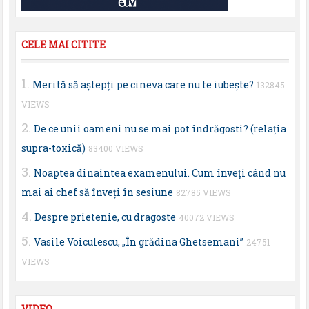
CELE MAI CITITE
Merită să aştepţi pe cineva care nu te iubeşte?
132845
VIEWS
De ce unii oameni nu se mai pot îndrăgosti? (relaţia
supra-toxică)
83400 VIEWS
Noaptea dinaintea examenului. Cum înveţi când nu
mai ai chef să înveţi în sesiune
82785 VIEWS
Despre prietenie, cu dragoste
40072 VIEWS
Vasile Voiculescu, „În grădina Ghetsemani”
24751
VIEWS
VIDEO