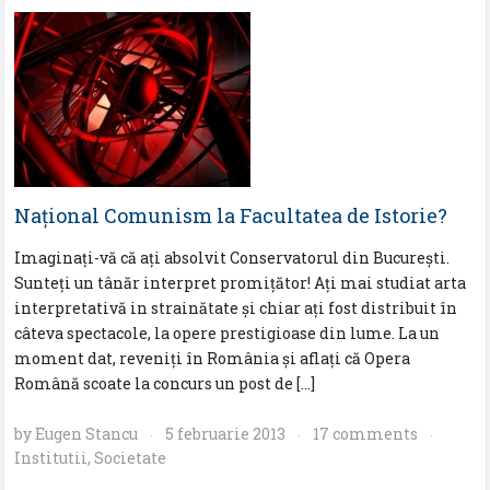
Naţional Comunism la Facultatea de Istorie?
Imaginaţi-vă că aţi absolvit Conservatorul din Bucureşti.
Sunteţi un tânăr interpret promiţător! Aţi mai studiat arta
interpretativă in strainătate și chiar aţi fost distribuit în
câteva spectacole, la opere prestigioase din lume. La un
moment dat, reveniţi în România și aflaţi că Opera
Română scoate la concurs un post de […]
by
Eugen Stancu
5 februarie 2013
17 comments
·
·
·
Institutii
,
Societate