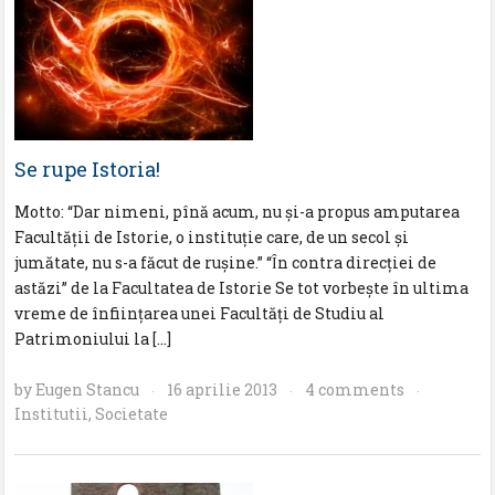
Se rupe Istoria!
Motto: “Dar nimeni, pînă acum, nu şi-a propus amputarea
Facultăţii de Istorie, o instituţie care, de un secol şi
jumătate, nu s-a făcut de ruşine.” “Ȋn contra direcţiei de
astăzi” de la Facultatea de Istorie Se tot vorbește în ultima
vreme de înfiinţarea unei Facultăţi de Studiu al
Patrimoniului la […]
by
Eugen Stancu
16 aprilie 2013
4 comments
·
·
·
Institutii
,
Societate