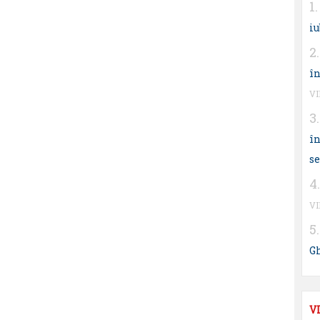
iu
în
V
în
s
V
G
V