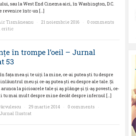
lui, sau la West End Cinema aici, în Washington, D.C.
e revenire într-un […]
ir Tismăneanu
21 noiembrie 2016
0 comments
·
·
 critic
ţe în trompe l’oeil – Jurnal
at 53
în faţa mea şi te uiţi la mine, ce-ai putea şti tu despre
inlăuntrul meu şi ce-aş putea şti eu despre ale tale. Şi
arunca la picioarele tale şi aş plânge şi ţi-aş povesti, ce-
şti tu mai mult despre mine decât despre infernul […]
Pârvulescu
29 martie 2014
0 comments
·
·
·
Jurnal Ilustrat