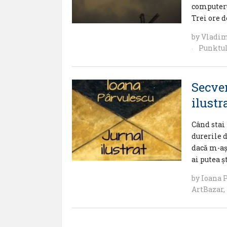
computeru
Trei ore d
by
Vladim
Punktul
·
Secven
ilustr
Când stai 
durerile d
dacă m-aş 
ai putea 
by
Ioana 
ArtBazar
,