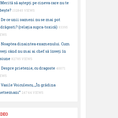
Merită să aştepţi pe cineva care nu te
beşte?
132845 VIEWS
De ce unii oameni nu se mai pot
drăgosti? (relaţia supra-toxică)
83395
IEWS
Noaptea dinaintea examenului. Cum
veţi când nu mai ai chef să înveţi în
esiune
82785 VIEWS
Despre prietenie, cu dragoste
40071
IEWS
Vasile Voiculescu, „În grădina
hetsemani”
24744 VIEWS
IDEO