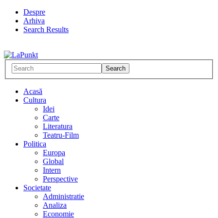
Despre
Arhiva
Search Results
Acasă
Cultura
Idei
Carte
Literatura
Teatru-Film
Politica
Europa
Global
Intern
Perspective
Societate
Administratie
Analiza
Economie