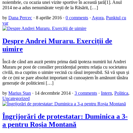
noiembrie, cu ocazia unei vizite sportive în această țară[1]. Anul
2014 ne-a adus nenumărate vești de la Răsărit, […]
by
Dana Percec
·
8 aprilie 2016
·
0 comments
·
Agora
,
Punktul cu
var
Despre Andrei Muraru. Exerciții de
uimire
Încă de când am auzit pentru prima dată ipoteza numirii lui Andrei
Muraru pe post de consilier prezidențial pentru relația cu societatea
civilă, m-a cuprins o uimire vecină cu râsul irepresibil. Să vă spun și
de ce (mi se pare absolut important să cunoaștem în amănunt tânăra
generație de politicieni […]
by
Marius Stan
·
14 decembrie 2014
·
3 comments
·
Intern
,
Politica
,
Uncategorized
Îngrijorări de protestatar: Duminica a 3-
a pentru Roșia Montană