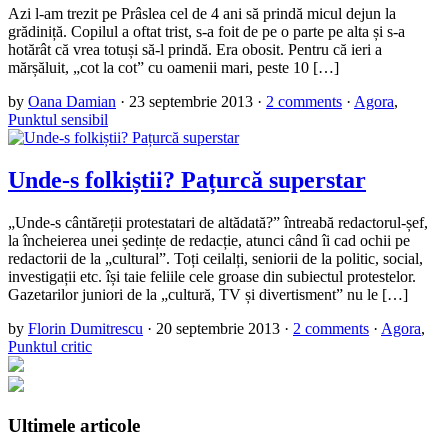
Azi l-am trezit pe Prâslea cel de 4 ani să prindă micul dejun la
grădiniță. Copilul a oftat trist, s-a foit de pe o parte pe alta și s-a
hotărât că vrea totuși să-l prindă. Era obosit. Pentru că ieri a
mărșăluit, „cot la cot” cu oamenii mari, peste 10 […]
by
Oana Damian
·
23 septembrie 2013
·
2 comments
·
Agora
,
Punktul sensibil
Unde-s folkiștii? Pațurcă superstar
„Unde-s cântăreții protestatari de altădată?” întreabă redactorul-șef,
la încheierea unei ședințe de redacție, atunci când îi cad ochii pe
redactorii de la „cultural”. Toți ceilalți, seniorii de la politic, social,
investigații etc. își taie feliile cele groase din subiectul protestelor.
Gazetarilor juniori de la „cultură, TV și divertisment” nu le […]
by
Florin Dumitrescu
·
20 septembrie 2013
·
2 comments
·
Agora
,
Punktul critic
Ultimele articole