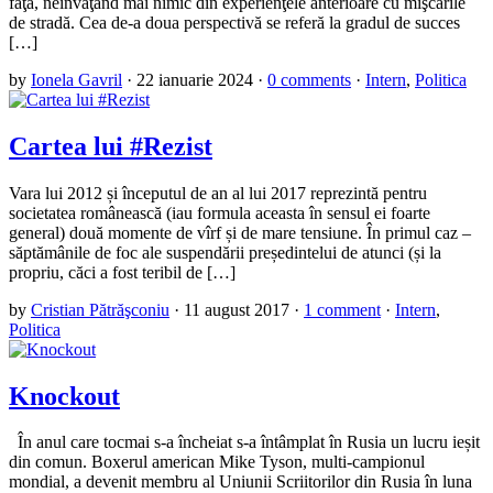
faţă, neînvăţând mai nimic din experienţele anterioare cu mişcările
de stradă. Cea de-a doua perspectivă se referă la gradul de succes
[…]
by
Ionela Gavril
·
22 ianuarie 2024
·
0 comments
·
Intern
,
Politica
Cartea lui #Rezist
Vara lui 2012 și începutul de an al lui 2017 reprezintă pentru
societatea românească (iau formula aceasta în sensul ei foarte
general) două momente de vîrf și de mare tensiune. În primul caz –
săptămânile de foc ale suspendării președintelui de atunci (și la
propriu, căci a fost teribil de […]
by
Cristian Pătrăşconiu
·
11 august 2017
·
1 comment
·
Intern
,
Politica
Knockout
În anul care tocmai s-a încheiat s-a întâmplat în Rusia un lucru ieșit
din comun. Boxerul american Mike Tyson, multi-campionul
mondial, a devenit membru al Uniunii Scriitorilor din Rusia în luna