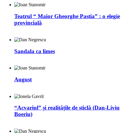
Teatrul “ Maior Gheorghe Pastia” : o elegie
provincială
Sandala ca limes
August
“Acvariul” și realitățile de sticlă (Dan-Liviu
Boeriu)