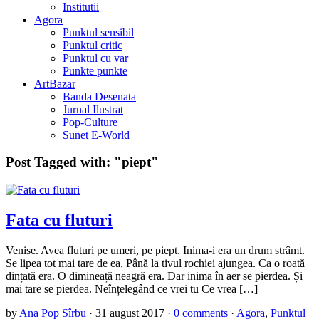
Institutii
Agora
Punktul sensibil
Punktul critic
Punktul cu var
Punkte punkte
ArtBazar
Banda Desenata
Jurnal Ilustrat
Pop-Culture
Sunet E-World
Post Tagged with:
"piept"
Fata cu fluturi
Venise. Avea fluturi pe umeri, pe piept. Inima-i era un drum strâmt.
Se lipea tot mai tare de ea, Până la tivul rochiei ajungea. Ca o roată
dințată era. O dimineață neagră era. Dar inima în aer se pierdea. Și
mai tare se pierdea. Neînțelegând ce vrei tu Ce vrea […]
by
Ana Pop Sîrbu
·
31 august 2017
·
0 comments
·
Agora
,
Punktul