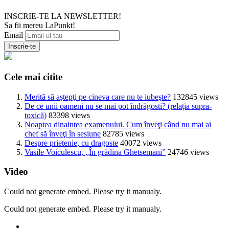
INSCRIE-TE LA NEWSLETTER!
Sa fii mereu LaPunkt!
Email
Cele mai citite
Merită să aştepţi pe cineva care nu te iubeşte?
132845 views
De ce unii oameni nu se mai pot îndrăgosti? (relaţia supra-
toxică)
83398 views
Noaptea dinaintea examenului. Cum înveţi când nu mai ai
chef să înveţi în sesiune
82785 views
Despre prietenie, cu dragoste
40072 views
Vasile Voiculescu, „În grădina Ghetsemani”
24746 views
Video
Could not generate embed. Please try it manualy.
Could not generate embed. Please try it manualy.