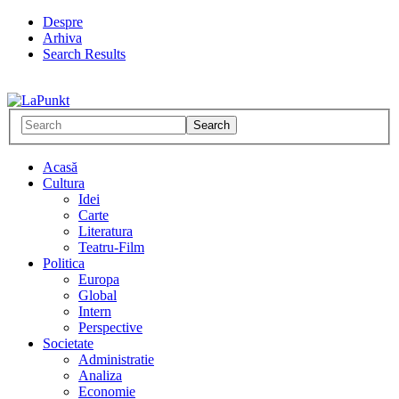
Despre
Arhiva
Search Results
Acasă
Cultura
Idei
Carte
Literatura
Teatru-Film
Politica
Europa
Global
Intern
Perspective
Societate
Administratie
Analiza
Economie