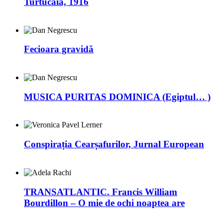
Turtucaia, 1916
Fecioara gravidă
MUSICA PURITAS DOMINICA (Egiptul… )
Conspirația Cearșafurilor, Jurnal European
TRANSATLANTIC. Francis William
Bourdillon – O mie de ochi noaptea are