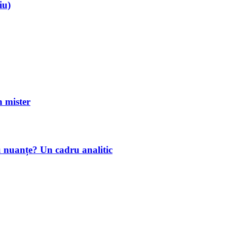
iu)
mister
u nuanțe? Un cadru analitic