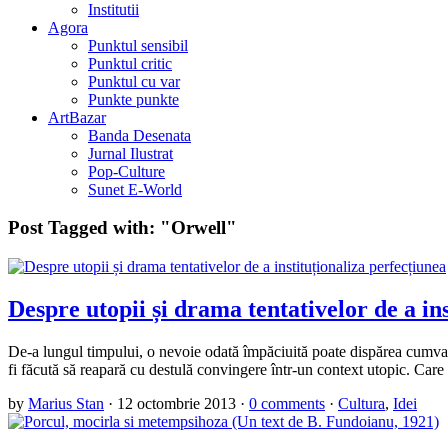
Institutii
Agora
Punktul sensibil
Punktul critic
Punktul cu var
Punkte punkte
ArtBazar
Banda Desenata
Jurnal Ilustrat
Pop-Culture
Sunet E-World
Post Tagged with:
"Orwell"
Despre utopii și drama tentativelor de a in
De-a lungul timpului, o nevoie odată împăciuită poate dispărea cumva de
fi făcută să reapară cu destulă convingere într-un context utopic. Care
by
Marius Stan
·
12 octombrie 2013
·
0 comments
·
Cultura
,
Idei