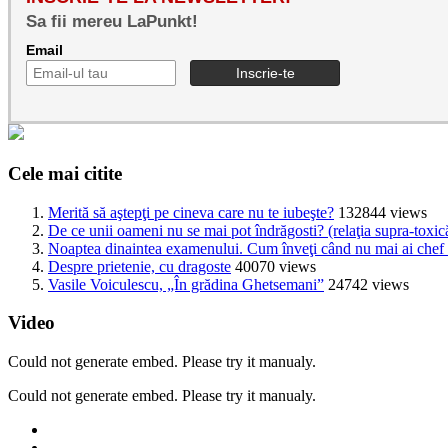
Sa fii mereu LaPunkt!
Email
Cele mai citite
Merită să aştepţi pe cineva care nu te iubeşte?
132844 views
De ce unii oameni nu se mai pot îndrăgosti? (relaţia supra-toxic
Noaptea dinaintea examenului. Cum înveţi când nu mai ai chef s
Despre prietenie, cu dragoste
40070 views
Vasile Voiculescu, „În grădina Ghetsemani”
24742 views
Video
Could not generate embed. Please try it manualy.
Could not generate embed. Please try it manualy.