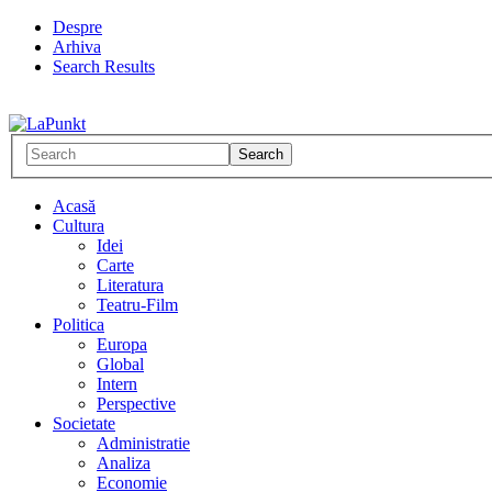
Despre
Arhiva
Search Results
Acasă
Cultura
Idei
Carte
Literatura
Teatru-Film
Politica
Europa
Global
Intern
Perspective
Societate
Administratie
Analiza
Economie