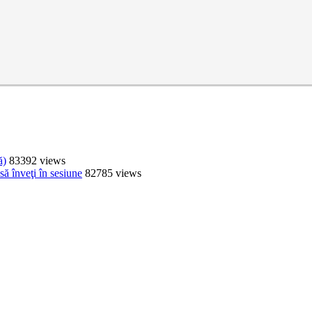
ă)
83392 views
ă înveţi în sesiune
82785 views