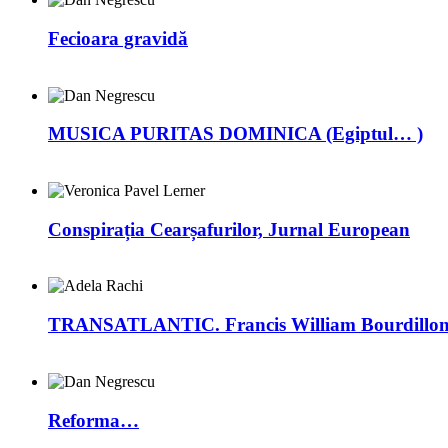
Fecioara gravidă
MUSICA PURITAS DOMINICA (Egiptul… )
Conspirația Cearșafurilor, Jurnal European
TRANSATLANTIC. Francis William Bourdillon –
Reforma…