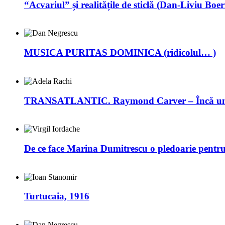
“Acvariul” și realitățile de sticlă (Dan-Liviu Boer
MUSICA PURITAS DOMINICA (ridicolul… )
TRANSATLANTIC. Raymond Carver – Încă un 
De ce face Marina Dumitrescu o pledoarie pentr
Turtucaia, 1916