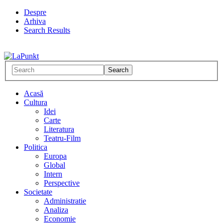
Despre
Arhiva
Search Results
Acasă
Cultura
Idei
Carte
Literatura
Teatru-Film
Politica
Europa
Global
Intern
Perspective
Societate
Administratie
Analiza
Economie