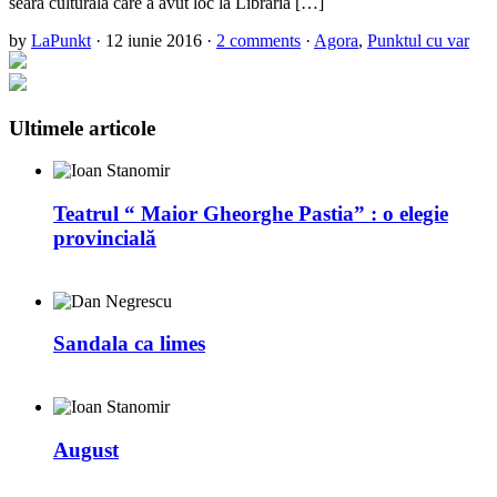
seară culturală care a avut loc la Librăria […]
by
LaPunkt
·
12 iunie 2016
·
2 comments
·
Agora
,
Punktul cu var
Ultimele articole
Teatrul “ Maior Gheorghe Pastia” : o elegie
provincială
Sandala ca limes
August