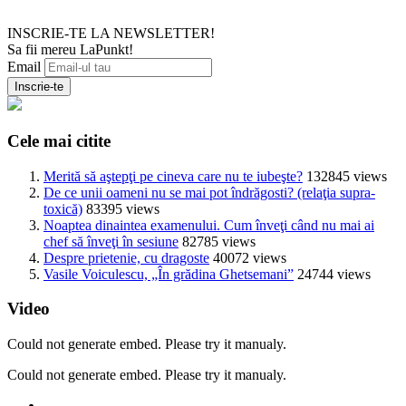
INSCRIE-TE LA NEWSLETTER!
Sa fii mereu LaPunkt!
Email
Cele mai citite
Merită să aştepţi pe cineva care nu te iubeşte?
132845 views
De ce unii oameni nu se mai pot îndrăgosti? (relaţia supra-
toxică)
83395 views
Noaptea dinaintea examenului. Cum înveţi când nu mai ai
chef să înveţi în sesiune
82785 views
Despre prietenie, cu dragoste
40072 views
Vasile Voiculescu, „În grădina Ghetsemani”
24744 views
Video
Could not generate embed. Please try it manualy.
Could not generate embed. Please try it manualy.