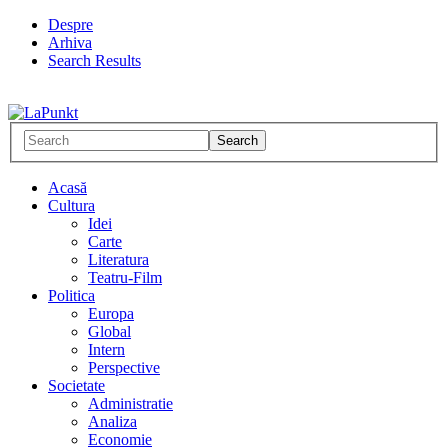
Despre
Arhiva
Search Results
Acasă
Cultura
Idei
Carte
Literatura
Teatru-Film
Politica
Europa
Global
Intern
Perspective
Societate
Administratie
Analiza
Economie