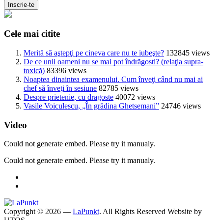
Cele mai citite
Merită să aştepţi pe cineva care nu te iubeşte?
132845 views
De ce unii oameni nu se mai pot îndrăgosti? (relaţia supra-
toxică)
83396 views
Noaptea dinaintea examenului. Cum înveţi când nu mai ai
chef să înveţi în sesiune
82785 views
Despre prietenie, cu dragoste
40072 views
Vasile Voiculescu, „În grădina Ghetsemani”
24746 views
Video
Could not generate embed. Please try it manualy.
Could not generate embed. Please try it manualy.
Copyright © 2026 —
LaPunkt
. All Rights Reserved
Website by