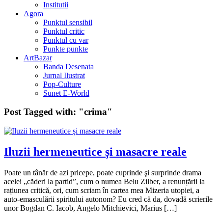
Institutii
Agora
Punktul sensibil
Punktul critic
Punktul cu var
Punkte punkte
ArtBazar
Banda Desenata
Jurnal Ilustrat
Pop-Culture
Sunet E-World
Post Tagged with:
"crima"
Iluzii hermeneutice și masacre reale
Poate un tânăr de azi pricepe, poate cuprinde şi surprinde drama
acelei „căderi la partid”, cum o numea Belu Zilber, a renunțării la
rațiunea critică, ori, cum scriam în cartea mea Mizeria utopiei, a
auto-emasculării spiritului autonom? Eu cred că da, dovadă scrierile
unor Bogdan C. Iacob, Angelo Mitchievici, Marius […]