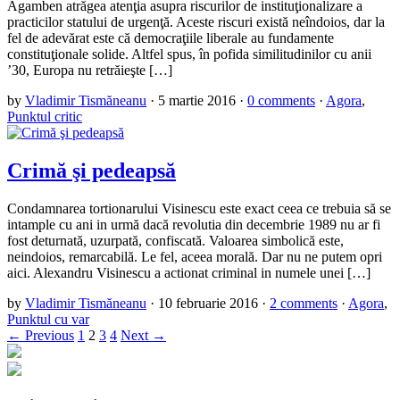
Agamben atrăgea atenţia asupra riscurilor de instituţionalizare a
practicilor statului de urgenţă. Aceste riscuri există neîndoios, dar la
fel de adevărat este că democraţiile liberale au fundamente
constituţionale solide. Altfel spus, în pofida similitudinilor cu anii
’30, Europa nu retrăieşte […]
by
Vladimir Tismăneanu
·
5 martie 2016
·
0 comments
·
Agora
,
Punktul critic
Crimă şi pedeapsă
Condamnarea tortionarului Visinescu este exact ceea ce trebuia să se
intample cu ani in urmă dacă revolutia din decembrie 1989 nu ar fi
fost deturnată, uzurpată, confiscată. Valoarea simbolică este,
neindoios, remarcabilă. Le fel, aceea morală. Dar nu ne putem opri
aici. Alexandru Visinescu a actionat criminal in numele unei […]
by
Vladimir Tismăneanu
·
10 februarie 2016
·
2 comments
·
Agora
,
Punktul cu var
← Previous
1
2
3
4
Next →