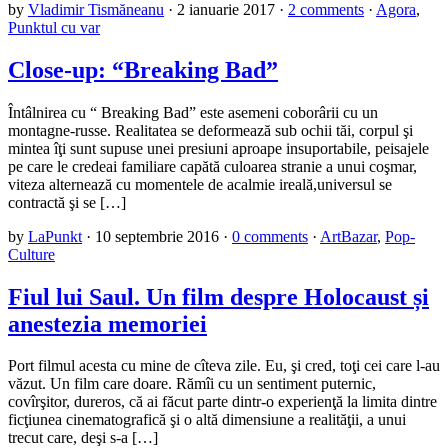
by
Vladimir Tismăneanu
·
2 ianuarie 2017
·
2 comments
·
Agora
,
Punktul cu var
Close-up: “Breaking Bad”
Întâlnirea cu “ Breaking Bad” este asemeni coborârii cu un
montagne-russe. Realitatea se deformează sub ochii tăi, corpul şi
mintea îţi sunt supuse unei presiuni aproape insuportabile, peisajele
pe care le credeai familiare capătă culoarea stranie a unui coşmar,
viteza alternează cu momentele de acalmie ireală,universul se
contractă şi se […]
by
LaPunkt
·
10 septembrie 2016
·
0 comments
·
ArtBazar
,
Pop-
Culture
Fiul lui Saul. Un film despre Holocaust și
anestezia memoriei
Port filmul acesta cu mine de cîteva zile. Eu, şi cred, toţi cei care l-au
văzut. Un film care doare. Rămîi cu un sentiment puternic,
covîrşitor, dureros, că ai făcut parte dintr-o experienţă la limita dintre
ficţiunea cinematografică şi o altă dimensiune a realităţii, a unui
trecut care, deşi s-a […]