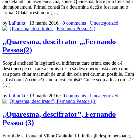
ancheta într-un asemenea caz, spuse Quaresma, trece prin trei stadii
de raţionament. Primul constă în a determina dacă a fost sau nu o
crimă. Odată acest lucru […]
by
LaPunkt
·
13 martie 2016
·
0 comments
·
Uncategorized
„Quaresma, descifrator „,Fernando
Pessoa(2)
Scopul anchetei în legătură cu indiferent care crimă este de a-l
descoperi pe cel care a comis-o. Ca să descoperim asta avem unul
sau poate chiar mai mult de unul din cele trei drumuri posibile. Cum
a fost comisă crima? Când a fost comisă? Cu ce scop a fost comisă?
[…]
by
LaPunkt
·
13 martie 2016
·
0 comments
·
Uncategorized
„Quaresma, descifrator”, Fernando
Pessoa (3)
Furtul de la Conacul Viilor Capitolul I I. Indicaţii despre persoane,