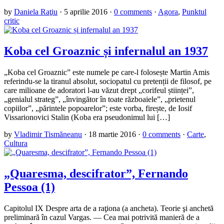
by
Daniela Raţiu
·
5 aprilie 2016
·
0 comments
·
Agora
,
Punktul
critic
Koba cel Groaznic și infernalul an 1937
„Koba cel Groaznic” este numele pe care-l folosește Martin Amis
referindu-se la tiranul absolut, sociopatul cu pretenții de filosof, pe
care milioane de adoratori l-au văzut drept „corifeul științei”,
„genialul strateg”, „învingător în toate războaiele”, „prietenul
copiilor”, „părintele popoarelor”; este vorba, firește, de Iosif
Vissarionovici Stalin (Koba era pseudonimul lui […]
by
Vladimir Tismăneanu
·
18 martie 2016
·
0 comments
·
Carte
,
Cultura
„Quaresma, descifrator”, Fernando
Pessoa (1)
Capitolul IX Despre arta de a raţiona (a ancheta). Teorie şi anchetă
preliminară în cazul Vargas. — Cea mai potrivită manieră de a