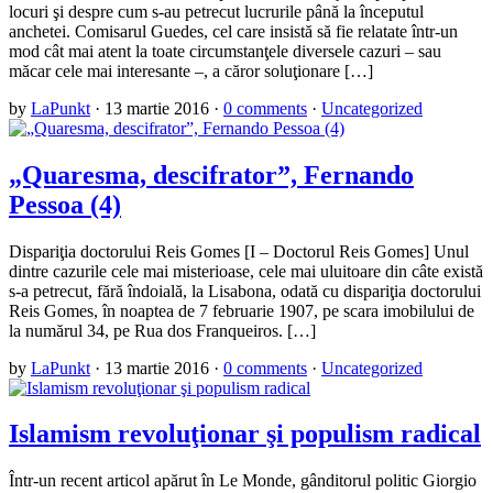
locuri şi despre cum s-au petrecut lucrurile până la începutul
anchetei. Comisarul Guedes, cel care insistă să fie relatate într-un
mod cât mai atent la toate circumstanţele diversele cazuri – sau
măcar cele mai interesante –, a căror soluţionare […]
by
LaPunkt
·
13 martie 2016
·
0 comments
·
Uncategorized
„Quaresma, descifrator”, Fernando
Pessoa (4)
Dispariţia doctorului Reis Gomes [I – Doctorul Reis Gomes] Unul
dintre cazurile cele mai misterioase, cele mai uluitoare din câte există
s-a petrecut, fără îndoială, la Lisabona, odată cu dispariţia doctorului
Reis Gomes, în noaptea de 7 februarie 1907, pe scara imo­bilului de
la numărul 34, pe Rua dos Franqueiros. […]
by
LaPunkt
·
13 martie 2016
·
0 comments
·
Uncategorized
Islamism revoluţionar şi populism radical
Într-un recent articol apărut în Le Monde, gânditorul politic Giorgio