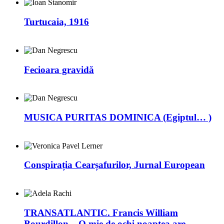
Turtucaia, 1916
Fecioara gravidă
MUSICA PURITAS DOMINICA (Egiptul… )
Conspirația Cearșafurilor, Jurnal European
TRANSATLANTIC. Francis William
Bourdillon – O mie de ochi noaptea are