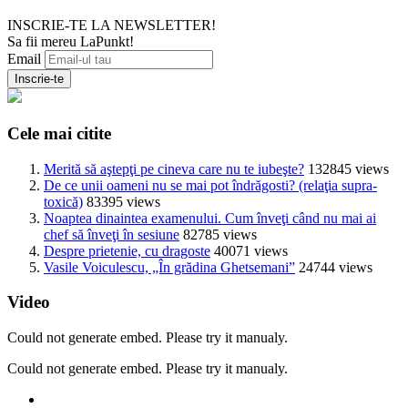
INSCRIE-TE LA NEWSLETTER!
Sa fii mereu LaPunkt!
Email
Cele mai citite
Merită să aştepţi pe cineva care nu te iubeşte?
132845 views
De ce unii oameni nu se mai pot îndrăgosti? (relaţia supra-
toxică)
83395 views
Noaptea dinaintea examenului. Cum înveţi când nu mai ai
chef să înveţi în sesiune
82785 views
Despre prietenie, cu dragoste
40071 views
Vasile Voiculescu, „În grădina Ghetsemani”
24744 views
Video
Could not generate embed. Please try it manualy.
Could not generate embed. Please try it manualy.