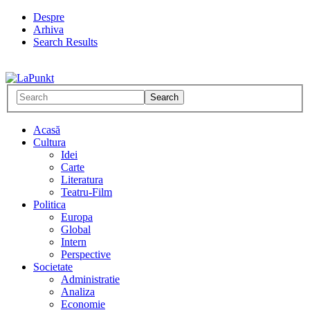
Despre
Arhiva
Search Results
Acasă
Cultura
Idei
Carte
Literatura
Teatru-Film
Politica
Europa
Global
Intern
Perspective
Societate
Administratie
Analiza
Economie