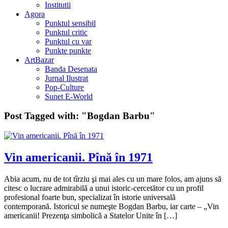
Institutii
Agora
Punktul sensibil
Punktul critic
Punktul cu var
Punkte punkte
ArtBazar
Banda Desenata
Jurnal Ilustrat
Pop-Culture
Sunet E-World
Post Tagged with:
"Bogdan Barbu"
Vin americanii. Pînă în 1971
Abia acum, nu de tot tîrziu şi mai ales cu un mare folos, am ajuns să
citesc o lucrare admirabilă a unui istoric-cercetător cu un profil
profesional foarte bun, specializat în istorie universală
contemporană. Istoricul se numeşte Bogdan Barbu, iar carte – „Vin
americanii! Prezenţa simbolică a Statelor Unite în […]