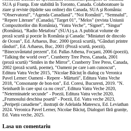
SUA şi Franţa. Este stabilită în Toronto, Canada. Colaboratoare la
ziare şi reviste (tipărite sau online) din Canada, SUA şi România:
“Observatorul”, “Agenda Canadiană”, “Noi Românii”, “Semnalul”,
“Repere Literare” (Canada),"Target 01", "Melos" (revista Uniunii
Compozitorilor din România), “Vatra Veche”, “Signet”, “Singur”
(România), “Radio Metafora” (SUA) ş.a. A publicat volume de
proză scurtă şi poezie în România şi Canada: "Miniaturi de dincolo
de Ocean", Ed. Arhaeus, Buc. 2000 (proză scurtă), “Gânduri printre
rânduri", Ed. Arhaeus, Buc, 2001 (Proză scurtă, poezii),
“Binecuvântatul prezent", Ed. Pallas Athena, Focşani, 2006 (poezii),
“Talking the world over”, Cranberry Tree Press, Canada, 2001
(proză scurtă) “Smiles in the Mirror”, Cranberry Tree Press, Canada,
2002 (proză scurtă, poeme), "Oameni pe care i-am cunoscut",
Editura Vatra Veche 2015, "Nicolae Băciuț în dialog cu Veronica
Pavel Lerner: Oameni - Repere - Mărturii", Editura Vatra Veche
2018, "Consonanțe de bon-ton", Ed. Coresi, Bucuresti, 2019. "N.
Seinhardt în care spui ca nu crezi", Editura Vatra Veche 2020,
"Neterminatele secunde" - Poezii, Editura Vatra veche 2020,
„Frumosului deschisa poartă” - Poezii, Ed. Vatra veche 2023,
„Peripeții canadiene”, ilustrații de Adelaida Mateescu, Ed. Leviathan
2024. Veronica Pavel Lerner, Nicolae Băciuț, Dialoguri fără granițe,
Ed. Vatra veche, 2025.
Lasa un comentariu