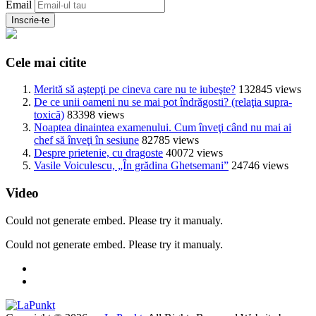
Email
Cele mai citite
Merită să aştepţi pe cineva care nu te iubeşte?
132845 views
De ce unii oameni nu se mai pot îndrăgosti? (relaţia supra-
toxică)
83398 views
Noaptea dinaintea examenului. Cum înveţi când nu mai ai
chef să înveţi în sesiune
82785 views
Despre prietenie, cu dragoste
40072 views
Vasile Voiculescu, „În grădina Ghetsemani”
24746 views
Video
Could not generate embed. Please try it manualy.
Could not generate embed. Please try it manualy.