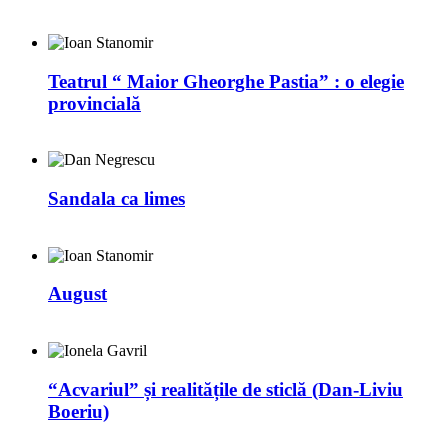
Teatrul “ Maior Gheorghe Pastia” : o elegie
provincială
Sandala ca limes
August
“Acvariul” și realitățile de sticlă (Dan-Liviu
Boeriu)