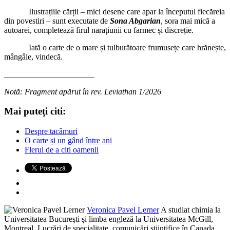
Ilustrațiile cărții – mici desene care apar la începutul fiecăreia
din povestiri – sunt executate de
Sona Abgarian
, sora mai mică a
autoarei, completează firul narațiunii cu farmec și discreție.
Iată o carte de o mare și tulburătoare frumusețe care hrănește,
mângâie, vindecă.
______________________
Notă: Fragment apărut în rev. Leviathan 1/2026
Mai puteţi citi:
Despre tacâmuri
O carte și un gând între ani
Flerul de a citi oamenii
Veronica Pavel Lerner
A studiat chimia la
Universitatea Bucureşti şi limba engleză la Universitatea McGill,
Montreal. Lucrări de specialitate, comunicări ştiinţifice în Canada,