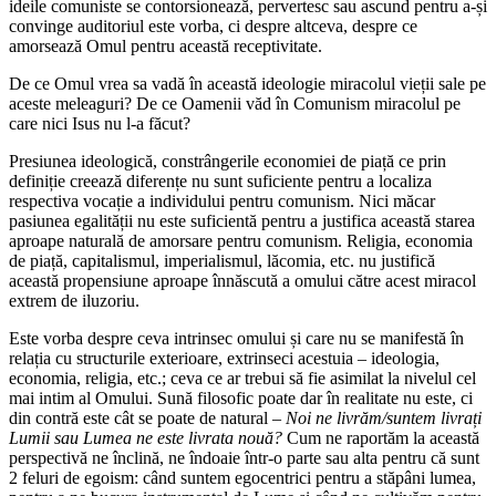
ideile comuniste se contorsionează, pervertesc sau ascund pentru a-și
convinge auditoriul este vorba, ci despre altceva, despre ce
amorsează Omul pentru această receptivitate.
De ce Omul vrea sa vadă în această ideologie miracolul vieții sale pe
aceste meleaguri? De ce Oamenii văd în Comunism miracolul pe
care nici Isus nu l-a făcut?
Presiunea ideologică, constrângerile economiei de piață ce prin
definiție creează diferențe nu sunt suficiente pentru a localiza
respectiva vocație a individului pentru comunism. Nici măcar
pasiunea egalității nu este suficientă pentru a justifica această starea
aproape naturală de amorsare pentru comunism. Religia, economia
de piață, capitalismul, imperialismul, lăcomia, etc. nu justifică
această propensiune aproape înnăscută a omului către acest miracol
extrem de iluzoriu.
Este vorba despre ceva intrinsec omului și care nu se manifestă în
relația cu structurile exterioare, extrinseci acestuia – ideologia,
economia, religia, etc.; ceva ce ar trebui să fie asimilat la nivelul cel
mai intim al Omului. Sună filosofic poate dar în realitate nu este, ci
din contră este cât se poate de natural
– Noi ne livrăm/suntem livrați
Lumii sau Lumea ne este livrata nouă?
Cum ne raportăm la această
perspectivă ne înclină, ne îndoaie într-o parte sau alta pentru că sunt
2 feluri de egoism: când suntem egocentrici pentru a stăpâni lumea,