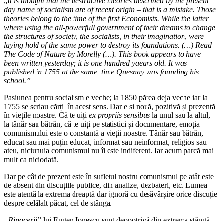
„
It is thought that the destructive theories described by the present
day name of socialism are of recent origin – that is a mistake. Those
theories belong to the time of the first Economists. While the latter
where using the all-powerfull government of their dreams to change
the structures of society, the socialists, in their imagination, were
laying hold of the same power to destroy its foundations. (…) Read
The Code of Nature by Morelly (…). This book appears to have
been written yesterday; it is one hundred yaears old. It was
published in 1755 at the same time Quesnay was founding his
school.”
Pasiunea pentru socialism e veche; la 1850 părea deja veche iar la
1755 se scriau cărți în acest sens. Dar e si nouă, pozitivă și prezentă
în viețile noastre. Că te uiți
ex propriis sensibus
la unul sau la altul,
la tânăr sau bătrân, că te uiți pe statistici și documentare, emoția
comunismului este o constantă a vieții noastre. Tânăr sau bătrân,
educat sau mai puțin educat, informat sau neinformat, religios sau
ateu, niciunuia comunismul nu îi este indiferent. Iar acum parcă mai
mult ca niciodată.
Dar pe cât de prezent este în sufletul nostru comunismul pe atât este
de absent din discuțiile publice, din analize, dezbateri, etc. Lumea
este atentă la extrema dreaptă dar ignoră cu desăvârșire orice discuție
despre celălalt păcat, cel de stânga.
„Rinocerii”
lui Eugen Ionescu sunt deopotrivă din extrema stângă