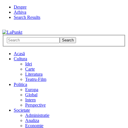
Despre
Arhiva
Search Results
Acasă
Cultura
Idei
Carte
Literatura
Teatru-Film
Politica
Europa
Global
Intern
Perspective
Societate
Administratie
Analiza
Economie