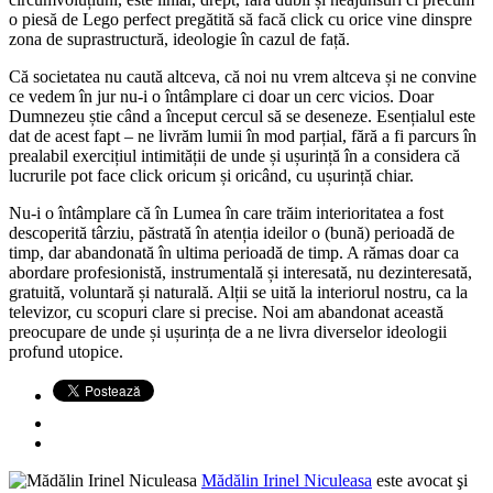
o piesă de Lego perfect pregătită să facă click cu orice vine dinspre
zona de suprastructură, ideologie în cazul de față.
Că societatea nu caută altceva, că noi nu vrem altceva și ne convine
ce vedem în jur nu-i o întâmplare ci doar un cerc vicios. Doar
Dumnezeu știe când a început cercul să se deseneze. Esențialul este
dat de acest fapt – ne livrăm lumii în mod parțial, fără a fi parcurs în
prealabil exercițiul intimității de unde și ușurință în a considera că
lucrurile pot face click oricum și oricând, cu ușurință chiar.
Nu-i o întâmplare că în Lumea în care trăim interioritatea a fost
descoperită târziu, păstrată în atenția ideilor o (bună) perioadă de
timp, dar abandonată în ultima perioadă de timp. A rămas doar ca
abordare profesionistă, instrumentală și interesată, nu dezinteresată,
gratuită, voluntară și naturală. Alții se uită la interiorul nostru, ca la
televizor, cu scopuri clare si precise. Noi am abandonat această
preocupare de unde și ușurința de a ne livra diverselor ideologii
profund utopice.
Mădălin Irinel Niculeasa
este avocat şi