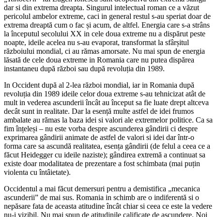
dar si din extrema dreapta. Singurul intelectual roman ce a văzut
pericolul ambelor extreme, caci in general restul s-au speriat doar de
extrema dreaptă cum o fac și acum, de altfel. Energia care s-a strâns
la începutul secolului XX in cele doua extreme nu a dispărut peste
noapte, ideile acelea nu s-au evaporat, transformat la sfârșitul
războiului mondial, ci au rămas amorsate. Nu mai spun de energia
lăsată de cele doua extreme in Romania care nu putea dispărea
instantaneu după război sau după revoluția din 1989.
In Occident după al 2-lea război mondial, iar in Romania după
revoluția din 1989 ideile celor doua extreme s-au tehnicizat atât de
mult in vederea ascunderii încât au început sa fie luate drept altceva
decât sunt in realitate. Dar la esență multe astfel de idei frumos
ambalate au rămas la baza idei si valori ale extremelor politice. Ca sa
fim înțeleși – nu este vorba despre ascunderea gândirii ci despre
exprimarea gândirii animate de astfel de valori si idei dar într-o
forma care sa ascundă realitatea, esența gândirii (de felul a ceea ce a
făcut Heidegger cu ideile naziste); gândirea extremă a continuat sa
existe doar modalitatea de prezentare a fost schimbata (mai puțin
violenta cu întâietate).
Occidentul a mai făcut demersuri pentru a demistifica „mecanica
ascunderii” de mai sus. Romania in schimb are o indiferentă si o
nepăsare fata de aceasta atitudine încât chiar si ceea ce este la vedere
nu-i vizibil. Nu mai spun de atitudinile calificate de ascundere. Noi