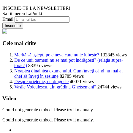
INSCRIE-TE LA NEWSLETTER!
Sa fii mereu LaPunkt!
Email
Cele mai citite
Merită să aştepţi pe cineva care nu te iubeşte?
132845 views
De ce unii oameni nu se mai pot îndrăgosti? (relaţia supra-
toxică)
83395 views
Noaptea dinaintea examenului. Cum înveţi când nu mai ai
chef să înveţi în sesiune
82785 views
Despre prietenie, cu dragoste
40071 views
Vasile Voiculescu, „În grădina Ghetsemani”
24744 views
Video
Could not generate embed. Please try it manualy.
Could not generate embed. Please try it manualy.