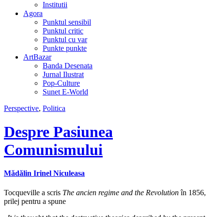
Institutii
Agora
Punktul sensibil
Punktul critic
Punktul cu var
Punkte punkte
ArtBazar
Banda Desenata
Jurnal Ilustrat
Pop-Culture
Sunet E-World
Perspective
,
Politica
Despre Pasiunea
Comunismului
Mădălin Irinel Niculeasa
Tocqueville a scris
The ancien regime and the Revolution
în 1856,
prilej pentru a spune