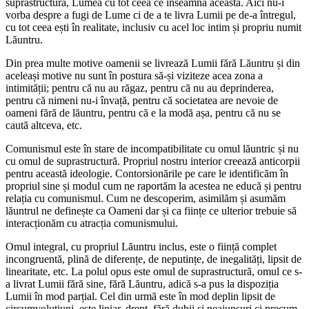
suprastructura, Lumea cu tot ceea ce înseamnă aceasta. Aici nu-i
vorba despre a fugi de Lume ci de a te livra Lumii pe de-a întregul,
cu tot ceea ești în realitate, inclusiv cu acel loc intim și propriu numit
Lăuntru.
Din prea multe motive oamenii se livrează Lumii fără Lăuntru și din
aceleași motive nu sunt în postura să-și viziteze acea zona a
intimității; pentru că nu au răgaz, pentru că nu au deprinderea,
pentru că nimeni nu-i învață, pentru că societatea are nevoie de
oameni fără de lăuntru, pentru că e la modă așa, pentru că nu se
caută altceva, etc.
Comunismul este în stare de incompatibilitate cu omul lăuntric și nu
cu omul de suprastructură. Propriul nostru interior creează anticorpii
pentru această ideologie. Contorsionările pe care le identificăm în
propriul sine și modul cum ne raportăm la acestea ne educă și pentru
relația cu comunismul. Cum ne descoperim, asimilăm și asumăm
lăuntrul ne definește ca Oameni dar și ca ființe ce ulterior trebuie să
interacționăm cu atracția comunismului.
Omul integral, cu propriul Lăuntru inclus, este o ființă complet
incongruentă, plină de diferențe, de neputințe, de inegalități, lipsit de
linearitate, etc. La polul opus este omul de suprastructură, omul ce s-
a livrat Lumii fără sine, fără Lăuntru, adică s-a pus la dispoziția
Lumii în mod parțial. Cel din urmă este în mod deplin lipsit de
circumvoluțiuni, este liniar, drept, fără dubii și neajunsuri ci precum