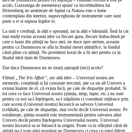
acolo, Gazzaniga de asemenea) spune ca incertitudinea lui
Heisenberg ne amintește de faptul ca Natura este o lume
contemplata din interior, supravegheata de instrumente care sunt
parte a ei si supusa legilor ei.
La unii e credință, la alții e speranță, iar la alții e bănuială. Însă la cat
mai mulți exista aceasta idee ca fiecare gura, fiecare îmbucătură pe
care o luam din știință ne face atei, ne duce spre ateism, aceasta
pentru ca Dumnezeu se afla la finalul mesei științifice, la fundul
cănii pline cu știință. Ne permitem luxul de a fii atei pentru ca la
finalul ideii dam de Dumnezeu.
Dar daca Dumnezeu nu ne (mai) așteaptă (nici) acolo?
Filmul
„The Iris Affair”,
are altă idee – Universul nostru are
memorie, conștiință si își cunoaște trecutul, știe ca un alt Univers a
existat înainte de el, că exista încă, pe cale de dispariție probabil. Si
tot ceea ce face Universul nostru (știința, timp, fapte, etc.) nu sunt
pentru ca noi sa-l înțelegem, sa-l stăpânim ci constituie mijloace prin
care acesta (Universul nostru) încearcă sa salveze Universul
(celălalt), pe cale de dispariție, mai vechi decât Universul nostru. Pe
românește, știința noastră este instrumentala pentru salvarea altui
Univers decât pentru înțelegerea Universului nostru. Universul
nostru încearcă sa se întoarcă la origini. Poate ca la sfârșitul cănii de
știință nu-l vom găsi neapărat pe Dumnezeu ci ceva cu totul diferit,