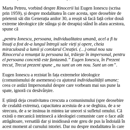
Marta Petreu, vorbind despre
Rinocerii
lui Eugen Ionescu (scrisa
prin 1959), și despre modalitatea în care acesta, spre deosebire de
prietenii săi din Generația anilor 30, a reușit să facă față celor două
extreme ideologice (de stânga și de dreapta) stând în afara acestora,
spune că
„
pentru Ionescu, persoana, individualitatea umană, acel a fi tu
însuți a fost de-a lungul întregii sale vieți și opere, cheia
miraculoasă a lumii și corolarul Creației. (…) omul nou sau
Rinocerul a renunțat la persoana lui, trăiește în impersonal, pentru
el persoana concretă este fantasmă.” Eugen Ionescu, în Prezent
trecut, Trecut prezent spune „nu sunt un om nou. Sunt un om”
.
Eugen Ionescu a rezistat în fața extremelor ideologice
(comunismului de asemenea) cu ajutorul
individualității umane;
ceea ce astăzi Impersonalul despre care vorbeam mai sus pune la
spate, ignoră cu desăvârșire.
E știință deja creativitatea crescuta a comunismului (spre deosebire
de cealaltă extrema), capacitatea acestuia de a se deghiza, de a se
strecura, de a se insinua in mintea iar uneori si sufletul omului. Că
există o mecanică intrinsecă a ideologiei comuniste care o face atât
atrăgătoare, versatilă dar și insidioasă este greu de pus la îndoială în
acest moment al cursului istoriei. Dar nu despre modalitatea în care