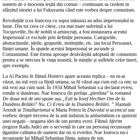
suntem de o inocenta ieșită din comun – continuam sa credem in
sfârșitul istoriei a lui Fukuyama când este vorbea despre comunism.
Revoluțiile (cea franceza cu supra măsura) au adus impersonalul in
lume. Din tot ceea ce citesc, cea mai mare suferință a lui
Tocquveille, fiu de nobili si aristocrați, a fost instaurarea acestui
Impersonal ce exclude prin definiție persoana. Categoriile,
abstracțiunile, ideile, grupurile, instituțiile, etc. iau locul Persoanei,
ființei umane. În spatele acestui Impersonal se ascunde și
Comunismul. Este forma aproape desăvârșită adoptată de comunism
pentru a se strecura în viața noastră, în mințile și sufletele celor tineri,
spre exemplu.
La Al Pacino în filmul
Hunters
apare aceasta replica – nu m-ai
văzut, nu mă vezi ca ființă umana; sa fii văzut așa cum ești ca om; sa
mă vezi așa cum sunt. În 1934 Mihail Sebastian s-a declarat evreu,
român si dunărean. Nae Ionescu (în prefața „pierduta” la romanul
De doua mii de ani
spune așa
„Ești tu Iosef Hechter Om de la
Dunărea Brăilei? Nu. Ci Evreu de la Dunărea Brăilei. ”
Hannah
Arendt in
Totalitarismul
si Marta Petreu în
Diavolul si ucenicul sau
vorbesc despre trecerea de la anti iudaism la antisemitism cu ajutorul
unei negații – negarea idei de om pentru evrei. Filmul
Aferim
(regizor Radu Jude) are o secvență in care un personaj recunoaște
țiganilor calitatea de oameni dar nu si evreilor. Nae Ionescu nu-i
recunoaște lui Mihail Sebastian ființa, natura de om.