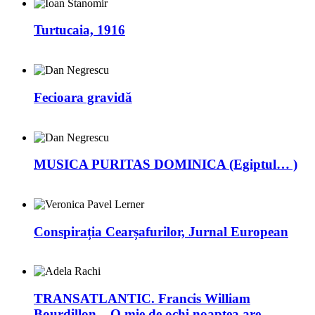
Turtucaia, 1916
Fecioara gravidă
MUSICA PURITAS DOMINICA (Egiptul… )
Conspirația Cearșafurilor, Jurnal European
TRANSATLANTIC. Francis William
Bourdillon – O mie de ochi noaptea are