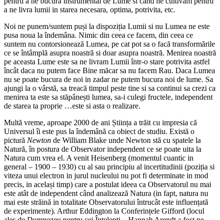
pentru a ne bucura instrumental de Lume si când ne cultivăm pentru
a ne livra lumii in starea necesara, optima, potrivita, etc.
Noi ne punem/suntem puși la dispoziția Lumii si nu Lumea ne este
pusa noua la îndemâna. Nimic din ceea ce facem, din ceea ce
suntem nu contorsionează Lumea, pe cat pot sa o facă transformările
ce se întâmplă asupra noastră si doar asupra noastră. Menirea noastră
pe aceasta Lume este sa ne livram Lumii într-o stare potrivita astfel
încât daca nu putem face Bine măcar sa nu facem Rau. Daca Lumea
nu se poate bucura de noi in zadar ne putem bucura noi de lume. Sa
ajungi la o vârstă, sa treacă timpul peste tine si sa continui sa crezi ca
menirea ta este sa stăpânești lumea, sa-i culegi fructele, independent
de starea ta proprie …este si asta o realizare.
Multă vreme, aproape 2000 de ani Știința a trăit cu impresia că
Universul îi este pus la îndemână ca obiect de studiu. Există o
pictură
Newton
de William Blake unde Newton stă cu spatele la
Natură, în postura de Observator independent ce se poate uita la
Natura cum vrea el. A venit Heisenberg (momentul cuantic in
general – 1900 – 1930) cu al sau principiu al incertitudinii (poziția si
viteza unui electron in jurul nucleului nu pot fi determinate in mod
precis, in același timp) care a postulat ideea ca Observatorul nu mai
este atât de independent când analizează Natura (in fapt, natura nu
mai este străină in totalitate Observatorului întrucât este influențată
de experimente). Arthur Eddington la Conferințele Gifford (locul
ales de Dumnezeu pentru cei Înțelepți – Hannah Arendt a fost pe