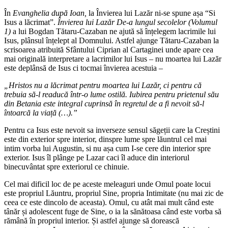
În
Evanghelia după Ioan,
la Învierea lui Lazăr ni-se spune așa “Si
Isus a lăcrimat”.
Învierea lui Lazăr De-a lungul secolelor (Volumul
1)
a lui Bogdan Tătaru-Cazaban ne ajută să înțelegem lacrimile lui
Isus, plânsul înțelept al Domnului. Astfel ajunge Tătaru-Cazaban la
scrisoarea atribuită Sfântului Ciprian al Cartaginei unde apare cea
mai originală interpretare a lacrimilor lui Isus – nu moartea lui Lazăr
este deplânsă de Isus ci tocmai învierea acestuia
–
„Hristos nu a lăcrimat pentru moartea lui Lazăr, ci pentru că
trebuia să-l readucă într-o lume ostilă. Iubirea pentru prietenul său
din Betania este integral cuprinsă în regretul de a fi nevoit să-l
întoarcă la viață (…).”
Pentru ca Isus este nevoit sa inverseze sensul săgeții care la Creștini
este din exterior spre interior, dinspre lume spre lăuntrul cel mai
intim vorba lui Augustin, si nu așa cum I-se cere din interior spre
exterior. Isus îl plânge pe Lazar caci îl aduce din interiorul
binecuvântat spre exteriorul ce chinuie.
Cel mai dificil loc de pe aceste meleaguri unde Omul poate locui
este propriul Lăuntru, propriul Sine, propria Intimitate (nu mai zic de
ceea ce este dincolo de aceasta). Omul, cu atât mai mult când este
tânăr și adolescent fuge de Sine, o ia la sănătoasa când este vorba să
rămână în propriul interior. Și astfel ajunge să dorească