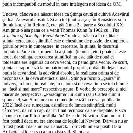
puțin incompatibil cu modul in care înțelegem noi ideea de OM.
Undeva, cândva s-a născut ideea ca Știința caută și cultivă Adevărul
și doar Adevărul absolut. Si am tot ținut-o așa și în Renaștere, și în
Iluminism, și în Reformă, etc. până în a 2 a parte a Secolului XX.
Am ținut-o așa pana ce a venit Thomas Kuhn în 1962 cu
„The
structure of Scientific Revolutions
” unde a arătat ca în realitate
știința, cercetarea științifică este o chestiune de puzzle, de umplere a
golurilor ivite in cunoaștere, in cercetare, în știință, în decursul
timpului. Partea instrumentala a științei (tehnica, etc.) poate ca este
noua, dar știința, cercetarea științifică nu este atât de nouă ci
totdeauna are legătură cu ceva vechi, cu paradigma veche. Pe scurt,
știința se raportează la un patrimoniul propriu, dobândit deja si mai
puțin la ceva ideal, la adevărul absolut, la realitatea prima si de
necontrazis, la ceva abstract si ideal. Știința a făcut o „gaura” in
univers, in lume, in realitate, in natura si de ceva timp se tot chinuie
sa „facă si mai mare” respectiva gaura. E vorba de percepție si nici
măcar de perspectiva. „Paradigma’ lui Kuhn (sau Cartea cum ii
spunea el, sau Structure cum o menționează in ce s-a publica in
2022) încă este rumegata, asimilata de lumea științifică, mulți
cârcotesc, dau din cap, dar in final recunosc ca are dreptate. Fizica
cuantica nu ar fi fost posibila fără fizica lui Newton. Kant nu ar fi
fost posibil daca nu era amorsat de legile lui Newton. Darwin nu ar
fi fost posibil daca nu era Lamarck. Torricelli nu era posibil fără
Artistotel si ideea sa ca nu exista vid. Si tot așa.