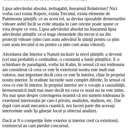
Lipsa adevărului absolut, irefragabil, înseamnă Relativism? Nici
vorba caci exista Repere, exista Trecutul, exista elemente de
Patrimoniu științific ce au acest rol, sa devina opozabile demersurilor
viitoare astfel încât sa evite situația in care oricine poate spune ce
vrea despre ce vrea. Lipsa adevărului absolut nu înseamnă lipsa
adevărului științific ce-si trage elementele din trecut si nu din
proiecții viitoare (știm cum arata adevărul în știință pentru ca știm
cum arata trecutul si nu pentru ca știm cum arata viitorul).
Abordarea din Interior a Naturii inclusiv la nivel științific a devenit
(cel mai probabil) o certitudine, o constantă a lumii științifice. E o
schimbare de paradigmă, vorba lui Kuhn, în sensul că noi totdeauna
am considerat că ceea ce este în exteriorul nostru este mult mai
valoros, mai important decât ceea ce este în interior, chiar în propriul
nostru interior. În realitate lucrurile sunt complet diferite, în sensul că
ceea ce este în interior, în propriul interior are o vocație a cauzalității,
hermeneuticii mult mai mare decât tot ceea ce nouă nu ne este intim.
Nu mai spun despre convingerea noastră că noi suntem totdeauna în
exteriorul interiorului pe care-l privim, analizăm, studiem, etc. Dar
după cum arată mecanica cuantică, noi facem parte din aceeași
interioritate unde își găsește locul și obiectul analizei.
Dacă ar fi o competiție între exterior și interior cred ca exteriorul,
extrinsecul au cam pierdut concursul.