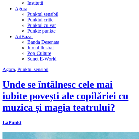
Institutii
Agora
Punktul sensibil
Punktul critic
Punktul cu var
Punkte punkte
ArtBazar
Banda Desenata
Jurnal Ilustrat
Pop-Culture
Sunet E-World
Agora
,
Punktul sensibil
Unde se întâlnesc cele mai
iubite povești ale copilăriei cu
muzica și magia teatrului?
LaPunkt