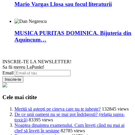
Mario Vargas Llosa sau focul literaturii
MUSICA PURITAS DOMINICA. Bijuteria din
Aquincum…
INSCRIE-TE LA NEWSLETTER!
Sa fii mereu LaPunkt!
Email
Cele mai citite
Merită să aştepţi pe cineva care nu te iubeşte?
132845 views
De ce unii oameni nu se mai pot îndrăgosti? (relaţia supra-
toxică)
83395 views
Noaptea dinaintea examenului. Cum înveţi când nu mai ai
chef să înveţi în sesiune
82785 views