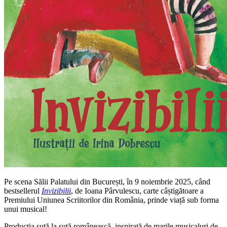
Pe scena Sălii Palatului din București, în 9 noiembrie 2025, când
bestsellerul
Invizibilii
, de Ioana Pârvulescu, carte câștigătoare a
Premiului Uniunea Scriitorilor din România, prinde viață sub forma
unui musical!
Producția sută la sută românească, inspirată de marile musicaluri de