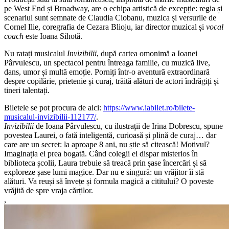
pe West End și Broadway, are o echipa artistică de excepție: regia și
scenariul sunt semnate de Claudia Ciobanu, muzica și versurile de
Cornel Ilie, coregrafia de Cezara Blioju, iar director muzical și
vocal
coach
este Ioana Sihotă.
Nu ratați musicalul
Invizibilii
, după cartea omonimă a Ioanei
Pârvulescu, un spectacol pentru întreaga familie, cu muzică live,
dans, umor și multă emoție. Porniți într-o aventură extraordinară
despre copilărie, prietenie și curaj, trăită alături de actori îndrăgiți și
tineri talentați.
Biletele se pot procura de aici:
https://www.iabilet.ro/bilete-
musicalul-invizibilii-112177/
.
Invizibilii
de Ioana Pârvulescu, cu ilustrații de Irina Dobrescu, spune
povestea Laurei, o fată inteligentă, curioasă și plină de curaj… dar
care are un secret: la aproape 8 ani, nu știe să citească! Motivul?
Imaginația ei prea bogată. Când colegii ei dispar misterios în
biblioteca școlii, Laura trebuie să treacă prin șase încercări și să
exploreze șase lumi magice. Dar nu e singură: un vrăjitor îi stă
alături. Va reuși să învețe și formula magică a cititului? O poveste
vrăjită de spre vraja cărților.
,