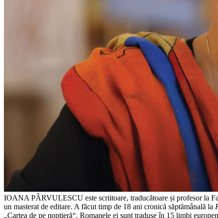
IOANA PÂRVULESCU este scriitoare, traducătoare și profesor la Facu
un masterat de editare. A făcut timp de 18 ani cronică săptămânală la
„Cartea de pe noptieră“. Romanele ei sunt traduse în 15 limbi europen