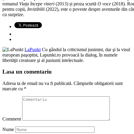
romanul
Viața începe vineri
(2013) și proza scurtă
O voce
(2018). Ro
pentru copii,
Invizibilii
(2022), este o poveste despre aventurile din că
cu surprize.
LaPunkt
Cu gândul la criticismul junimist, dar şi la visul
european paşoptist, Lapunkt.ro provoacă la dialog, în numele
libertăţii creatoare şi al pasiunii intelectuale.
Lasa un comentariu
Adresa ta de email nu va fi publicată.
Câmpurile obligatorii sunt
marcate cu
*
Comment
Nume