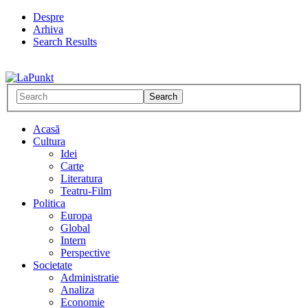
Despre
Arhiva
Search Results
Acasă
Cultura
Idei
Carte
Literatura
Teatru-Film
Politica
Europa
Global
Intern
Perspective
Societate
Administratie
Analiza
Economie