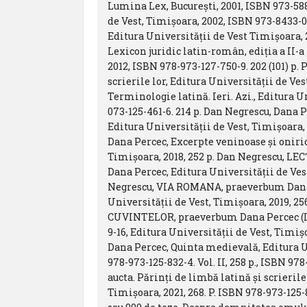
Lumina Lex, Bucureşti, 2001, ISBN 973-588
de Vest, Timişoara, 2002, ISBN 973-8433-0
Editura Universităţii de Vest Timişoara,
Lexicon juridic latin-român, ediţia a II-a 
2012, ISBN 978-973-127-750-9. 202 (101) p.
scrierile lor, Editura Universităţii de Ves
Terminologie latină. Ieri. Azi., Editura U
073-125-461-6. 214 p. Dan Negrescu, Dana P
Editura Universității de Vest, Timișoara, 
Dana Percec, Excerpte veninoase și onirice
Timișoara, 2018, 252 p. Dan Negrescu, LE
Dana Percec, Editura Universității de Vest
Negrescu, VIA ROMANA, praeverbum Dana 
Universității de Vest, Timișoara, 2019, 2
CUVINTELOR, praeverbum Dana Percec (Lecț
9-16, Editura Universității de Vest, Timiș
Dana Percec, Quinta medievală, Editura Uni
978-973-125-832-4. Vol. II, 258 p., ISBN 9
aucta. Părinți de limbă latină și scrierile 
Timișoara, 2021, 268. P. ISBN 978-973-12