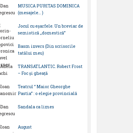
MUSICA PURITAS DOMINICA
(mesajele… )
Jocul cu eșarfele. Un breviar de
semiotică ,,domestică”
Basm invers (Din scrisorile
tatălui meu)
TRANSATLANTIC. Robert Frost
– Foc și gheață
Teatrul “ Maior Gheorghe
Pastia” : o elegie provincială
Sandala ca limes
August