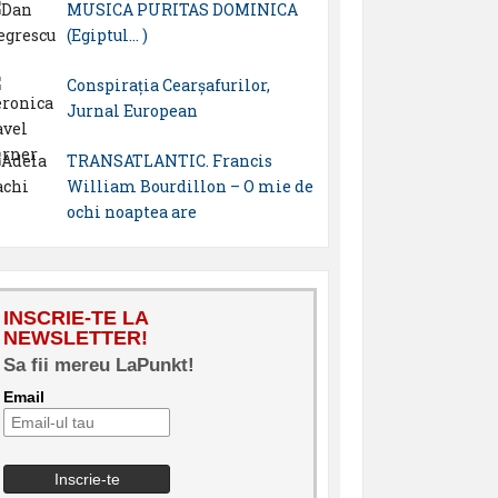
MUSICA PURITAS DOMINICA
(Egiptul… )
Conspirația Cearșafurilor,
Jurnal European
TRANSATLANTIC. Francis
William Bourdillon – O mie de
ochi noaptea are
INSCRIE-TE LA
NEWSLETTER!
Sa fii mereu LaPunkt!
Email