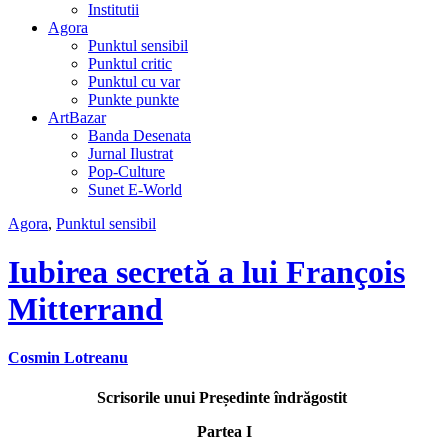
Institutii
Agora
Punktul sensibil
Punktul critic
Punktul cu var
Punkte punkte
ArtBazar
Banda Desenata
Jurnal Ilustrat
Pop-Culture
Sunet E-World
Agora
,
Punktul sensibil
Iubirea secretă a lui François
Mitterrand
Cosmin Lotreanu
Scrisorile unui Președinte îndrăgostit
Partea I