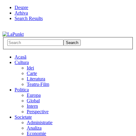
Despre
Arhiva
Search Results
Acasă
Cultura
Idei
Carte
Literatura
Teatru-Film
Politica
Europa
Global
Intern
Perspective
Societate
Administratie
Analiza
Economie