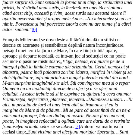
foarte surprinsă. Sunt sensibil la forma unui chip, la strălucirea unei
priviri, la răsăritul unui surâs, la încărcătura unei tăceri atunci
când acest chip, această privire, acest surâs sau această tăcere îi
aparțin neverosimilei și dragei mele Anne….Nu interpretez și nu cer
nimic. Povestesc și îmi povestesc istoria care nu are nume și a cărei
actori suntem.
”
[6]
François Mitterrand se dovedește a fi fără îndoială un stilist ce
descrie cu acuratețe și sensibilitate deplină natura înconjurătoare,
peisajul unei ierni la țărm de Mare, în care ființa iubită apare,
aproape și departe totodată, ca într-un joc al seducției ce nu poate
ascunde o pasiune mistuitoare:„
Plaja, netedă, era pustie pe de-a
întregul până la limitele extreme ale orizontului. Cerul, nemișcat și
albastru, păstra încă paloarea zorilor. Marea, mirifică în violența sa
atotstăpânitoare, înfruntaprintr-un muget puternic vântul din nord.
M-am surprins imaginându-te aici. Știi convingerea mea și o repet:
Oamenii nu au modalități directe de a oferi și a se oferi unul
celuilalt. Acestea trebuie să și le exprime cu ajutorul a ceva anume:
Frumusețea, nefericirea, plăcerea, temerea…Dumnezeu uneori….Tu
aici, în peisajul de țară al unei ierni atât de frumoase și eu la
margine de Mare și de pădure.. Mi se pare că acest final de an ne-a
adus mai aproape, într-un dialog al nostru. Ne-am fi recunoscut,
poate, în imaginea reflectată a oglinzii care are darul de a retrimite
frumusețea primită celor ce se iubesc
.
[7]
Autorul va mărturisi în
același timp:„
Sunt victima unei afecțiuni mortale: Speranța….Sunt