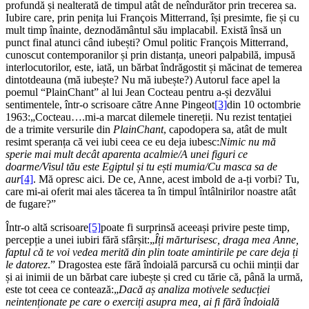
profundă și nealterată de timpul atât de neîndurător prin trecerea sa.
Iubire care, prin penița lui François Mitterrand, își presimte, fie și cu
mult timp înainte, deznodământul său implacabil. Există însă un
punct final atunci când iubești? Omul politic François Mitterrand,
cunoscut contemporanilor și prin distanța, uneori palpabilă, impusă
interlocutorilor, este, iată, un bărbat îndrăgostit și măcinat de temerea
dintotdeauna (mă iubește? Nu mă iubește?) Autorul face apel la
poemul “PlainChant” al lui Jean Cocteau pentru a-și dezvălui
sentimentele, într-o scrisoare către Anne Pingeot
[3]
din 10 octombrie
1963:„Cocteau….mi-a marcat dilemele tinereții. Nu rezist tentației
de a trimite versurile din
PlainChant
, capodopera sa, atât de mult
resimt speranța că vei iubi ceea ce eu deja iubesc:
Nimic nu mă
sperie mai mult decât aparenta acalmie/A unei figuri ce
doarme/Visul tău este Egiptul și tu ești mumia/Cu masca sa de
aur
[4]
. Mă opresc aici. De ce, Anne, acest imbold de a-ți vorbi? Tu,
care mi-ai oferit mai ales tăcerea ta în timpul întâlnirilor noastre atât
de fugare?”
Într-o altă scrisoare
[5]
poate fi surprinsă aceeași privire peste timp,
percepție a unei iubiri fără sfârșit:„
Îți mărturisesc, draga mea Anne,
faptul că te voi vedea merită din plin toate amintirile pe care deja ți
le datorez
.” Dragostea este fără îndoială parcursă cu ochii minții dar
și ai inimii de un bărbat care iubește și cred cu tărie că, până la urmă,
este tot ceea ce contează:„
Dacă aș analiza motivele seducției
neintenționate pe care o exerciți asupra mea, ai fi fără îndoială