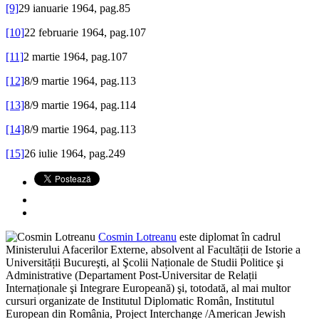
[9]
29 ianuarie 1964, pag.85
[10]
22 februarie 1964, pag.107
[11]
2 martie 1964, pag.107
[12]
8/9 martie 1964, pag.113
[13]
8/9 martie 1964, pag.114
[14]
8/9 martie 1964, pag.113
[15]
26 iulie 1964, pag.249
Cosmin Lotreanu
este diplomat în cadrul
Ministerului Afacerilor Externe, absolvent al Facultății de Istorie a
Universității Bucureşti, al Şcolii Naționale de Studii Politice şi
Administrative (Departament Post-Universitar de Relații
Internaționale şi Integrare Europeană) şi, totodată, al mai multor
cursuri organizate de Institutul Diplomatic Român, Institutul
European din România, Project Interchange /American Jewish