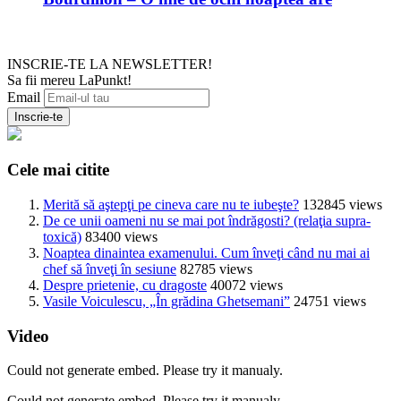
INSCRIE-TE LA NEWSLETTER!
Sa fii mereu LaPunkt!
Email
Cele mai citite
Merită să aştepţi pe cineva care nu te iubeşte?
132845 views
De ce unii oameni nu se mai pot îndrăgosti? (relaţia supra-
toxică)
83400 views
Noaptea dinaintea examenului. Cum înveţi când nu mai ai
chef să înveţi în sesiune
82785 views
Despre prietenie, cu dragoste
40072 views
Vasile Voiculescu, „În grădina Ghetsemani”
24751 views
Video
Could not generate embed. Please try it manualy.
Could not generate embed. Please try it manualy.