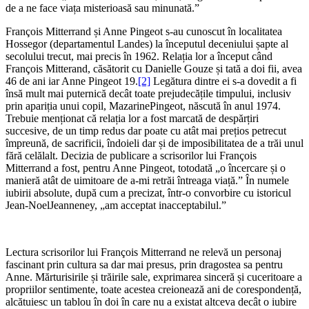
de a ne face viața misterioasă sau minunată.”
François Mitterrand și Anne Pingeot s-au cunoscut în localitatea
Hossegor (departamentul Landes) la începutul deceniului șapte al
secolului trecut, mai precis în 1962. Relația lor a început când
François Mitterand, căsătorit cu Danielle Gouze și tată a doi fii, avea
46 de ani iar Anne Pingeot 19.
[2]
Legătura dintre ei s-a dovedit a fi
însă mult mai puternică decât toate prejudecățile timpului, inclusiv
prin apariția unui copil, MazarinePingeot, născută în anul 1974.
Trebuie menționat că relația lor a fost marcată de despărțiri
succesive, de un timp redus dar poate cu atât mai prețios petrecut
împreună, de sacrificii, îndoieli dar și de imposibilitatea de a trăi unul
fără celălalt. Decizia de publicare a scrisorilor lui François
Mitterrand a fost, pentru Anne Pingeot, totodată „o încercare și o
manieră atât de uimitoare de a-mi retrăi întreaga viață.” În numele
iubirii absolute, după cum a precizat, într-o convorbire cu istoricul
Jean-NoelJeanneney, „am acceptat inacceptabilul.”
Lectura scrisorilor lui François Mitterrand ne relevă un personaj
fascinant prin cultura sa dar mai presus, prin dragostea sa pentru
Anne. Mărturisirile și trăirile sale, exprimarea sinceră și cuceritoare a
propriilor sentimente, toate acestea creionează ani de corespondență,
alcătuiesc un tablou în doi în care nu a existat altceva decât o iubire