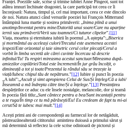
Franței. Poeziile sale, scrise și trimise iubitei Anne Pingeot, sunt tot
atâtea imnuri închinate dragostei, la care participă tot ceea ce îi
înconjoară: Natura, timpul și, cel mai important, ceea ce este dincolo
de noi. Natura atunci când versurile poeziei lui François Mitterrand
întâmpină luna martie și sosirea primăverii: „
Inima plină a unui
anotimp/Inventat pentru mine/Datorită unui soare/Care nu aparține
iernii sau primăverii/Verii sau toamnei/Ci tuturor clipelor
”.
[11]
Viața, moartea și eternitatea iubirii în poemul „A aștepta”:„
Biserica
și mormântul au aceleași culori/Trecutul este asemenea acestei
lespezi/Este orizontal și taie simetric cerul celor plecați/Cerul a
vorbit în limba secretă ale cărei cuvinte încercau să descrie
infinitul/Tu! Tu respiri mireasma acestui sanctuar/Mireasma după-
amiezilor copilăriei/Totul este încremenit/În jur grâu încolțit, o
dimineață a tot și toate/Prezentul la rândul său se trezește la
viață/Iubesc chipul tău de nepătruns
.”
[12]
Iubire și punct în poezia
„A iubi”:„
Ascult și simt apropierea Celui de Sus/Și înțeleg/Că a iubi/
Înseamnă a mă îndrepta către tine/Și a înțelege
.”
[13]
Presimțirea
despărțirilor ce aduc cu ele însele nostalgie, melancolie, dor și teamă
în poezia fără titlu:„
Sunt cântece pentru a bea/Sunt incantații pentru
a te ruga/În timp ce tu mă părăsești/Eu! Eu credeam de fapt tu mi-ai
cerut/Să te iubesc mai mult
.”
[14]
Acești primi ani de corespondență au farmecul lor de netăgăduit,
păstreazănealterată cititorului amintirea duioasă a primului sărut și
mă determină să reflectez la cele scrise odinioară de pictorul și