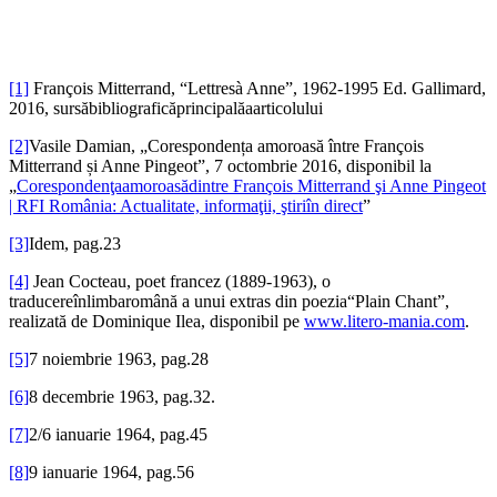
[1]
François Mitterrand, “Lettresà Anne”, 1962-1995 Ed. Gallimard,
2016, sursăbibliograficăprincipalăaarticolului
[2]
Vasile Damian, „Corespondența amoroasă între François
Mitterrand și Anne Pingeot”, 7 octombrie 2016, disponibil la
„
Corespondenţaamoroasădintre François Mitterrand şi Anne Pingeot
| RFI România: Actualitate, informaţii, ştiriîn direct
”
[3]
Idem, pag.23
[4]
Jean Cocteau, poet francez (1889-1963), o
traducereînlimbaromână a unui extras din poezia“Plain Chant”,
realizată de Dominique Ilea, disponibil pe
www.litero-mania.com
.
[5]
7 noiembrie 1963, pag.28
[6]
8 decembrie 1963, pag.32.
[7]
2/6 ianuarie 1964, pag.45
[8]
9 ianuarie 1964, pag.56