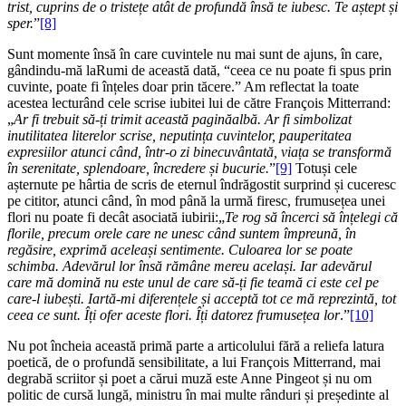
trist, cuprins de o tristețe atât de profundă însă te iubesc. Te aștept și
sper.
”
[8]
Sunt momente însă în care cuvintele nu mai sunt de ajuns, în care,
gândindu-mă laRumi de această dată, “ceea ce nu poate fi spus prin
cuvinte, poate fi înțeles doar prin tăcere.” Am reflectat la toate
acestea lecturând cele scrise iubitei lui de către François Mitterrand:
„
Ar fi trebuit să-ți trimit această paginăalbă. Ar fi simbolizat
inutilitatea literelor scrise, neputința cuvintelor, pauperitatea
expresiilor atunci când, într-o zi binecuvântată, viața se transformă
în serenitate, splendoare, încredere și bucurie.
”
[9]
Totuși cele
așternute pe hârtia de scris de eternul îndrăgostit surprind și cuceresc
pe cititor, atunci când, în mod până la urmă firesc, frumusețea unei
flori nu poate fi decât asociată iubirii:„
Te rog să încerci să înțelegi că
florile, precum orele care ne unesc când suntem împreună, în
regăsire, exprimă aceleași sentimente. Culoarea lor se poate
schimba. Adevărul lor însă rămâne mereu același. Iar adevărul
care mă domină nu este unul de care să-ți fie teamă ci este cel pe
care-l iubești. Iartă-mi diferențele și acceptă tot ce mă reprezintă, tot
ceea ce sunt. Îți ofer aceste flori. Îți datorez frumusețea lor
.”
[10]
Nu pot încheia această primă parte a articolului fără a reliefa latura
poetică, de o profundă sensibilitate, a lui François Mitterrand, mai
degrabă scriitor și poet a cărui muză este Anne Pingeot și nu om
politic de cursă lungă, ministru în mai multe rânduri și președinte al