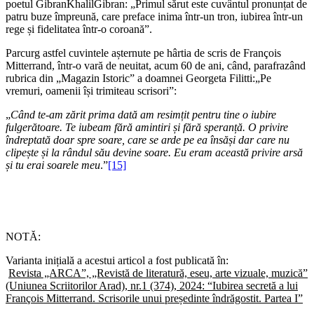
poetul GibranKhalilGibran: „Primul sărut este cuvântul pronunțat de
patru buze împreună, care preface inima într-un tron, iubirea într-un
rege și fidelitatea într-o coroană”.
Parcurg astfel cuvintele așternute pe hârtia de scris de François
Mitterrand, într-o vară de neuitat, acum 60 de ani, când, parafrazând
rubrica din „Magazin Istoric” a doamnei Georgeta Filitti:„Pe
vremuri, oamenii își trimiteau scrisori”:
„
Când te-am zărit prima dată am resimțit pentru tine o iubire
fulgerătoare. Te iubeam fără amintiri și fără speranță. O privire
îndreptată doar spre soare, care se arde pe ea însăși dar care nu
clipește și la rândul său devine soare. Eu eram această privire arsă
și tu erai soarele meu
.”
[15]
NOTĂ:
Varianta inițială a acestui articol a fost publicată în:
Revista „ARCA”, „Revistă de literatură, eseu, arte vizuale, muzică”
(Uniunea Scriitorilor Arad), nr.1 (374), 2024:
“
Iubirea secretă a lui
François Mitterrand. Scrisorile unui președinte îndrăgostit. Partea I”