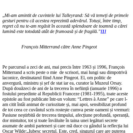
„
Mi-am amintit de cuvintele lui Talleyrand
:
Să vă temeți de primele
gesturi pentru că acestea reprezintă adevărul. Totuși, între timp,
regret că nu te-am regăsit în această splendoare de toamnă a cărei
lumină este totodată atât de frumoasă și de fragilă.”
[1]
François Mitterrand către Anne Pingeot
Pe parcursul a zeci de ani, mai precis între 1963 și 1996, François
Mitterrand a scris peste o mie de scrisori, mai lungi sau dimpotrivă
laconice, destinatarul fiind Anne Pingeot. El, om politic de
anvergură, ministru și șef de stat iar ea, curator la Muzeul Orsay.
După douăzeci de ani de la trecerea în neființă (ianuarie 1996) a
fostului președinte al Republicii Franceze (1981-1995), toate aceste
epistole au fost publicate într-un volum: “Lettres à Anne” pe care l-
am citit întâi animat de curiozitate și, mai apoi, sensibilizat profund
de tot ceea ce cuvântul scris rostește cumva peste oameni și vremuri:
Pasiune neștirbită de trecerea timpului, afecțiune profundă, speranță,
dor mistuitor, tot și toate învăluite în taina unei legături secrete
asumate de ambii parteneri și care mă duce cu gândul la reflecția lui
Oscar Wilde:„Iubesc secretul. Este, cred, singurul care are puterea