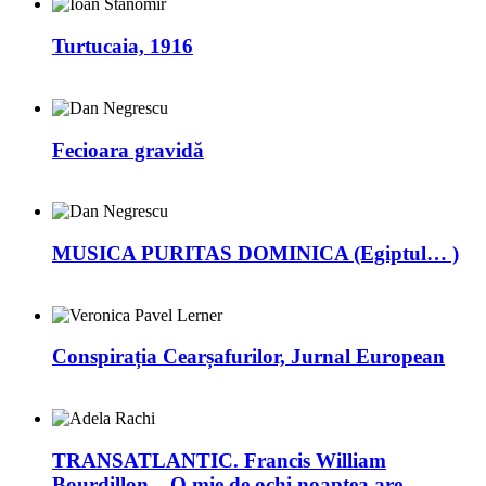
Turtucaia, 1916
Fecioara gravidă
MUSICA PURITAS DOMINICA (Egiptul… )
Conspirația Cearșafurilor, Jurnal European
TRANSATLANTIC. Francis William
Bourdillon – O mie de ochi noaptea are