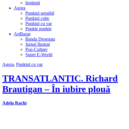
Institutii
Agora
Punktul sensibil
Punktul critic
Punktul cu var
Punkte punkte
ArtBazar
Banda Desenata
Jurnal Ilustrat
Pop-Culture
Sunet E-World
Agora
,
Punktul cu var
TRANSATLANTIC. Richard
Brautigan – În iubire plouă
Adela Rachi