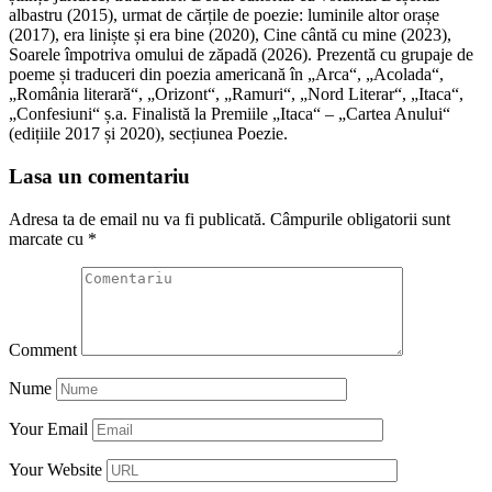
albastru (2015), urmat de cărțile de poezie: luminile altor orașe
(2017), era liniște și era bine (2020), Cine cântă cu mine (2023),
Soarele împotriva omului de zăpadă (2026). Prezentă cu grupaje de
poeme și traduceri din poezia americană în „Arca“, „Acolada“,
„România literară“, „Orizont“, „Ramuri“, „Nord Literar“, „Itaca“,
„Confesiuni“ ș.a. Finalistă la Premiile „Itaca“ – „Cartea Anului“
(edițiile 2017 și 2020), secțiunea Poezie.
Lasa un comentariu
Adresa ta de email nu va fi publicată.
Câmpurile obligatorii sunt
marcate cu
*
Comment
Nume
Your Email
Your Website