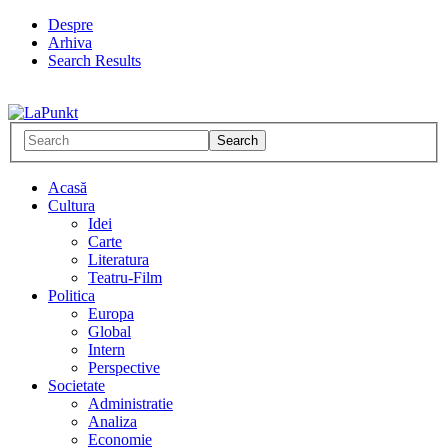
Despre
Arhiva
Search Results
Acasă
Cultura
Idei
Carte
Literatura
Teatru-Film
Politica
Europa
Global
Intern
Perspective
Societate
Administratie
Analiza
Economie