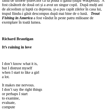
făina de urmele șoarecilor ca să poată fi gătită (după Wikipedia). A
fost căsătorit de două ori și a avut un singur copil. După mulți ani
de alcoolism și luptă cu depresia, și-a pus capăt zilelor în casa lui,
trupul fiindu-i găsit descompus după mai bine de o lună.
Trout
Fishing in America
a fost vândut în peste patru milioane de
exemplare în toată lumea.
Richard Brautigan
It’s raining in love
I don’t know what it is,
but I distrust myself
when I start to like a girl
a lot.
It makes me nervous.
I don’t say the right things
or perhaps I start
to examine,
evaluate,
compute