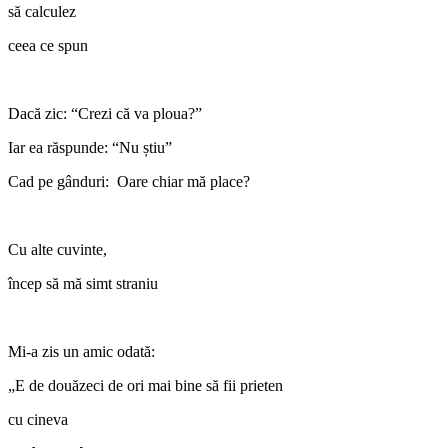
să calculez
ceea ce spun
Dacă zic: “Crezi că va ploua?”
Iar ea răspunde: “Nu știu”
Cad pe gânduri: Oare chiar mă place?
Cu alte cuvinte,
încep să mă simt straniu
Mi-a zis un amic odată:
„E de douăzeci de ori mai bine să fii prieten
cu cineva