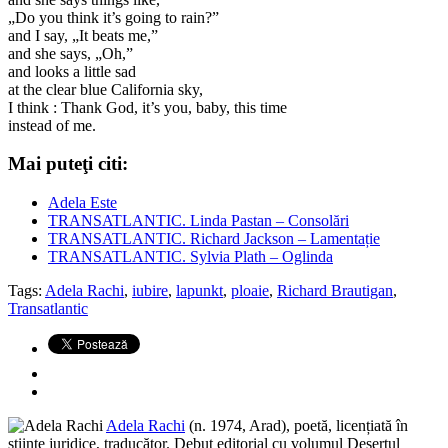
„Do you think it’s going to rain?”
and I say, „It beats me,”
and she says, „Oh,”
and looks a little sad
at the clear blue California sky,
I think : Thank God, it’s you, baby, this time
instead of me.
Mai puteţi citi:
Adela Este
TRANSATLANTIC. Linda Pastan – Consolări
TRANSATLANTIC. Richard Jackson – Lamentație
TRANSATLANTIC. Sylvia Plath – Oglinda
Tags:
Adela Rachi
,
iubire
,
lapunkt
,
ploaie
,
Richard Brautigan
,
Transatlantic
Adela Rachi
(n. 1974, Arad), poetă, licențiată în
științe juridice, traducător. Debut editorial cu volumul Deșertul