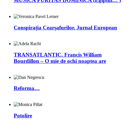
MUSICA PURITAS DOMINICA (Egiptul… )
Conspirația Cearșafurilor, Jurnal European
TRANSATLANTIC. Francis William
Bourdillon – O mie de ochi noaptea are
Reforma…
Potolire