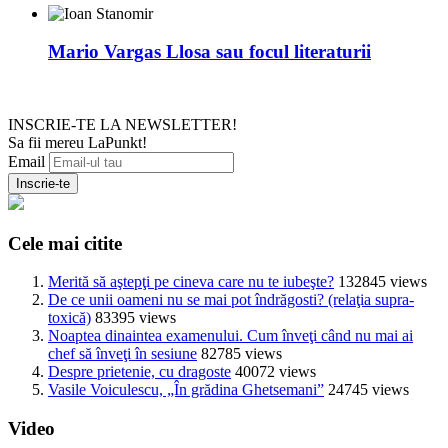
Mario Vargas Llosa sau focul literaturii
INSCRIE-TE LA NEWSLETTER!
Sa fii mereu LaPunkt!
Email
Cele mai citite
Merită să aştepţi pe cineva care nu te iubeşte?
132845 views
De ce unii oameni nu se mai pot îndrăgosti? (relaţia supra-
toxică)
83395 views
Noaptea dinaintea examenului. Cum înveţi când nu mai ai
chef să înveţi în sesiune
82785 views
Despre prietenie, cu dragoste
40072 views
Vasile Voiculescu, „În grădina Ghetsemani”
24745 views
Video