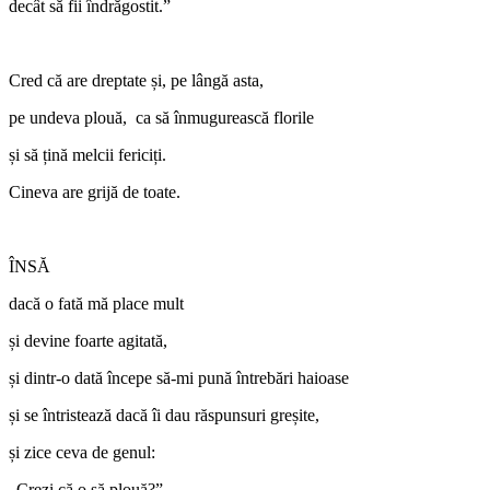
decât să fii îndrăgostit.”
Cred că are dreptate și, pe lângă asta,
pe undeva plouă, ca să înmugurească florile
și să țină melcii fericiți.
Cineva are grijă de toate.
ÎNSĂ
dacă o fată mă place mult
și devine foarte agitată,
și dintr-o dată începe să-mi pună întrebări haioase
și se întristează dacă îi dau răspunsuri greșite,
și zice ceva de genul:
„Crezi că o să plouă?”