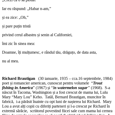
Iar eu răspund: „Habar n-am,”
și ea zice: „Oh,”
și pare puțin tristă
privind cerul albastru și senin al Californiei,
îmi zic în sinea mea:
Doamne, îți mulțumesc, e rândul tău, drăguțo, de data asta,
nu al meu.
Richard Brautigan
(30 ianuarie, 1935 – cca.16 septembrie, 1984)
poet și romancier american, cunoscut pentru volumele “
Trout
fishing in America
” (1967) și “
I
n watermelon sugar
”
(1968). S-a
născut în Tacoma, Washington și a fost crescut de mama lui, Lulu
Mary “Mary Lou” Keho. Tatăl, Bernard Brautigan, muncitor în
fabrică, i-a părăsit înainte cu opt luni de nașterea lui Richard. Mary
Lou a avut alți copii cu diferiți parteneri și l-a crescut pe Richard în
extremă sărăcie, scriitorul povestind fiicei sale cum mama lui cernea