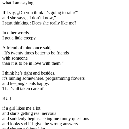
what I am saying.
If I say, „Do you think it’s going to rain?”
and she says, „I don’t know,”
I start thinking : Does she really like me?
In other words
I get a little creepy.
A friend of mine once said,
„It’s twenty times better to be friends
with someone
than it is to be in love with them.”
I think he’s right and besides,
it’s raining somewhere, programming flowers
and keeping snails happy.
That’s all taken care of.
BUT
if a girl likes me a lot
and starts getting real nervous
and suddenly begins asking me funny questions
and looks sad if I give the wrong answers
and she says things like,