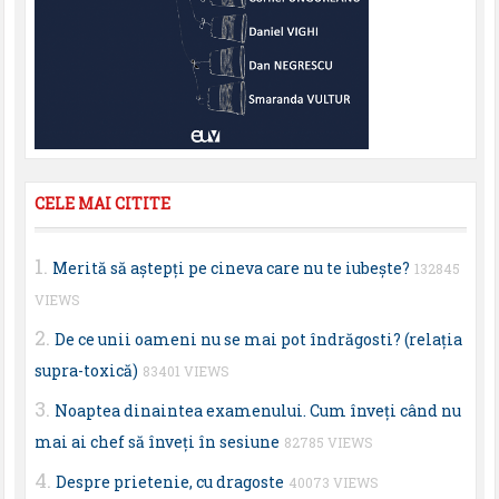
CELE MAI CITITE
Merită să aştepţi pe cineva care nu te iubeşte?
132845
VIEWS
De ce unii oameni nu se mai pot îndrăgosti? (relaţia
supra-toxică)
83401 VIEWS
Noaptea dinaintea examenului. Cum înveţi când nu
mai ai chef să înveţi în sesiune
82785 VIEWS
Despre prietenie, cu dragoste
40073 VIEWS