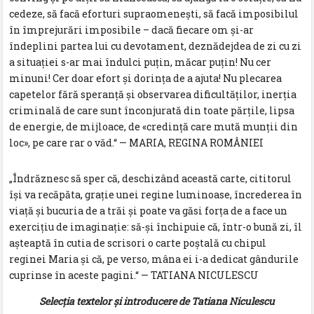
cedeze, să facă eforturi supraomeneşti, să facă imposibilul
în împrejurări imposibile – dacă fiecare om şi-ar
îndeplini partea lui cu devotament, deznădejdea de zi cu zi
a situaţiei s-ar mai îndulci puţin, măcar puţin! Nu cer
minuni! Cer doar efort şi dorinţa de a ajuta! Nu plecarea
capetelor fără speranţă şi observarea dificultăţilor, inerţia
criminală de care sunt înconjurată din toate părţile, lipsa
de energie, de mijloace, de «credinţă care mută munţii din
loc», pe care rar o văd.“ — MARIA, REGINA ROMÂNIEI
„Îndrăznesc să sper că, deschizând această carte, cititorul
își va recăpăta, graţie unei regine luminoase, încrederea în
viaţă și bucuria de a trăi și poate va găsi forța de a face un
exerciţiu de imaginaţie: să-și închipuie că, într-o bună zi, îl
așteaptă în cutia de scrisori o carte poștală cu chipul
reginei Maria și că, pe verso, mâna ei i-a dedicat gândurile
cuprinse în aceste pagini.“ — TATIANA NICULESCU
Selecția textelor și introducere de Tatiana Niculescu