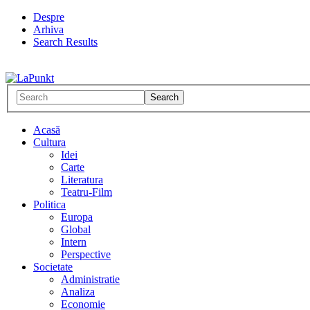
Despre
Arhiva
Search Results
Acasă
Cultura
Idei
Carte
Literatura
Teatru-Film
Politica
Europa
Global
Intern
Perspective
Societate
Administratie
Analiza
Economie