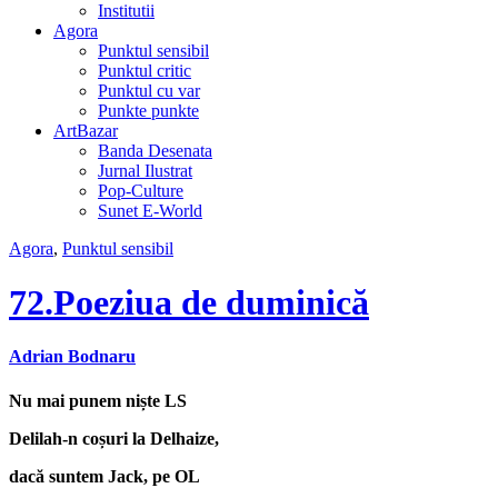
Institutii
Agora
Punktul sensibil
Punktul critic
Punktul cu var
Punkte punkte
ArtBazar
Banda Desenata
Jurnal Ilustrat
Pop-Culture
Sunet E-World
Agora
,
Punktul sensibil
72.Poeziua de duminică
Adrian Bodnaru
Nu mai punem niște LS
Delilah-n coșuri la Delhaize,
dacă suntem Jack, pe OL