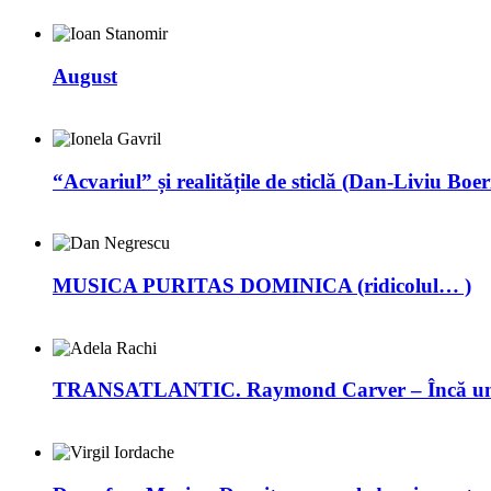
August
“Acvariul” și realitățile de sticlă (Dan-Liviu Boer
MUSICA PURITAS DOMINICA (ridicolul… )
TRANSATLANTIC. Raymond Carver – Încă un 