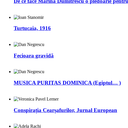
De ce face Marina Dumitrescu o pledoarie pentr
Turtucaia, 1916
Fecioara gravidă
MUSICA PURITAS DOMINICA (Egiptul… )
Conspirația Cearșafurilor, Jurnal European