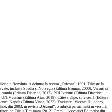
din România. A debutat în revista „Orizont”, 1991. Trăiește în
ervate, inclusiv Suedia și Norvegia (Editura Brumar, 2000); Versuri și
ctando (Editura Diacritic, 2012); POLIversuri (Editura Diacritic,
); UNIVversuri (Editura Aius, 2018); Câteva clipe, spre seară (Editura
 pentru Napoli (Editura Vinea, 2022). Traduceri: Vicente Huidobro,
sține, din 2003, în revista „Orizont”, o rubrică permanentă în versuri.
itorilor, Filiala Timișoara (2012). Premiul Asociației Editorilor din