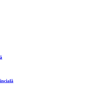
ă
incială