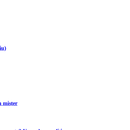
iu)
mister