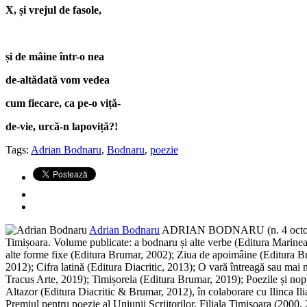
X, și vrejul de fasole,
și de mâine într-o nea
de-altădată vom vedea
cum fiecare, ca pe-o viță-
de-vie, urcă-n lapoviță?!
Tags:
Adrian Bodnaru
,
Bodnaru
,
poezie
Adrian Bodnaru
ADRIAN BODNARU (n. 4 octombrie 1
Timișoara. Volume publicate: a bodnaru și alte verbe (Editura Marineas
alte forme fixe (Editura Brumar, 2002); Ziua de apoimâine (Editura B
2012); Cifra latină (Editura Diacritic, 2013); O vară întreagă sau mai
Tracus Arte, 2019); Timișorela (Editura Brumar, 2019); Poezile și nop
Altazor (Editura Diacritic & Brumar, 2012), în colaborare cu Ilinca Ilia
Premiul pentru poezie al Uniunii Scriitorilor, Filiala Timișoara (2000,