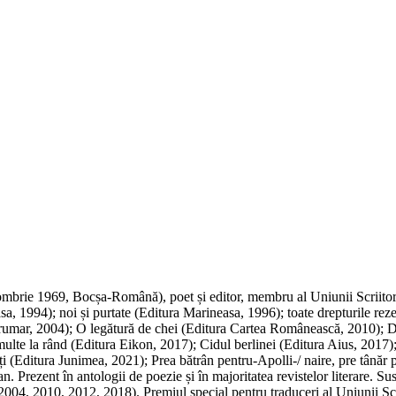
969, Bocșa-Română), poet și editor, membru al Uniunii Scriitorilor 
a, 1994); noi și purtate (Editura Marineasa, 1996); toate drepturile rez
rumar, 2004); O legătură de chei (Editura Cartea Românească, 2010); Di
 multe la rând (Editura Eikon, 2017); Cidul berlinei (Editura Aius, 2017
ți (Editura Junimea, 2021); Prea bătrân pentru-Apolli-/ naire, pre tânăr
n. Prezent în antologii de poezie și în majoritatea revistelor literare. Su
 2004, 2010, 2012, 2018). Premiul special pentru traduceri al Uniunii Scri