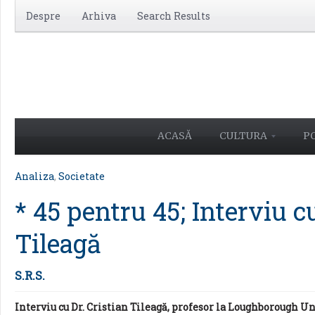
Despre
Arhiva
Search Results
ACASĂ
CULTURA
PO
Analiza
,
Societate
* 45 pentru 45; Interviu c
Tileagă
S.R.S.
Interviu cu Dr. Cristian Tileagă, profesor la Loughborough U