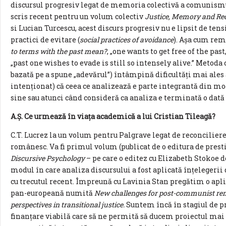
discursul progresiv legat de memoria colectivă a comunismu
scris recent pentru un volum colectiv
Justice, Memory and Re
si Lucian Turcescu, acest discurs progresiv nu e lipsit de ten
practici de evitare (
social practices of avoidance
). Așa cum rem
to terms with the past mean?
, „one wants to get free of the pas
„past one wishes to evade is still so intensely alive.” Metoda
bazată pe a spune „adevărul”) întâmpină dificultăți mai ales
intenționat) că ceea ce analizează e parte integrantă din mod
sine sau atunci când consideră ca analiza e terminată o dată
A.Ș. Ce urmează în viața academică a lui Cristian Tileagă?
C.T. Lucrez la un volum pentru Palgrave legat de reconcilierea
românesc. Va fi primul volum (publicat de o editura de presti
Discursive Psychology
– pe care o editez cu Elizabeth Stokoe 
modul în care analiza discursului a fost aplicată înțelegerii 
cu trecutul recent. Împreună cu Lavinia Stan pregătim o apli
pan-europeană numită
New challenges for post-communist rem
perspectives in transitional justice.
Suntem încă în stagiul de p
finanțare viabilă care să ne permită să ducem proiectul mai