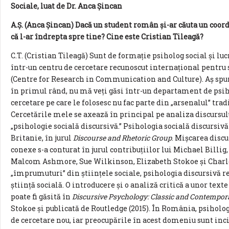
Sociale, luat de Dr. Anca Șincan
A.Ș. (Anca Șincan) Dacă un student român și-ar căuta un coord
că l-ar îndrepta spre tine? Cine este Cristian Tileagă?
C.T. (Cristian Tileagă) Sunt de formație psiholog social și l
într-un centru de cercetare recunoscut internațional pentru
(Centre for Research in Communication and Culture). Aș spune
în primul rând, nu mă veți găsi într-un departament de psih
cercetare pe care le folosesc nu fac parte din „arsenalul” trad
Cercetările mele se axează în principal pe analiza discursul
„psihologie socială discursivă.” Psihologia socială discursiv
Britanie, în jurul
Discourse and Rhetoric Group
. Mișcarea discu
conexe s-a conturat în jurul contribuțiilor lui Michael Billi
Malcom Ashmore, Sue Wilkinson, Elizabeth Stokoe și Charle
„împrumuturi” din științele sociale, psihologia discursivă re
știință socială. O introducere și o analiză critică a unor tex
poate fi găsită în
Discursive Psychology: Classic and Contempor
Stokoe și publicată de Routledge (2015). În România, psiholo
de cercetare nou, iar preocupările în acest domeniu sunt in