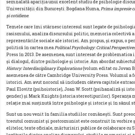
semnalată apariția unui excelent studiu de psihologie discur
Universității din București: Bogdana Huma,
Prima impresie ca 
şi cotidiene
.
Temele care îmi stârnesc interesul sunt legate de psihologia
rasismului, analiza discursului politic, memoria colectivă 
reprezentările sociale ale istoriei. Am propus, și expus, o p
politică în cartea mea
Political Psychology: Critical Perspective
Press în 2013. De asemenea, sunt interesat de problematica in
și dialogul, dintre psihologie și istorie. Am abordat subiectul
History: Interdisciplinary Explorations
(volum editat cu Jovan B
asemenea de către Cambridge University Press. Volumul a fo
istorici. Am avut norocul să includem câteva capitole extraor
Paul Elovitz (psihoistorie), Joan W. Scott (psihanaliză și isto
gender) și Mark Knights (istoria stereotipurilor). Speranța 
relație mai susținută între psihologie și istorie și în sânul 
Sunt un nou venit în familia studiilor românești. Sunt preoc
trecutul comunist şi postcomunist este construit în vorbire şi 
elitelor, texte oficiale, mărturisiri publice de colaborare cu 
legăturile dintre analiza discursului, studiile memoriei și
t