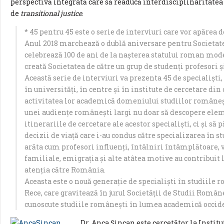
perspectivă integrată care să readucă interdisciplinaritatea
de
transitional justice
.
* 45 pentru 45 este o serie de interviuri care vor apărea 
Anul 2018 marchează o dublă aniversare pentru Societat
celebrează 100 de ani de la nașterea statului roman mode
creată Societatea de către un grup de studenți profesori
Această serie de interviuri va prezenta 45 de specialiști, 
în universități, în centre și în institute de cercetare din
activitatea lor academică domeniului studiilor româneșt
unei audiențe românești largi nu doar să descopere elem
itinerariile de cercetare ale acestor specialiști, ci și s
decizii de viață care i-au condus către specializarea în s
arăta cum profesori influenți, întâlniri întâmplătoare, v
familiale, emigrația și alte atâtea motive au contribuit l
atenția către România.
Aceasta este o nouă generație de specialiști în studiile 
Rece, care gravitează în jurul Societății de Studii Româneș
cunoscute studiile românești în lumea academică occid
Dr. Anca Șincan este cercetător la Insti