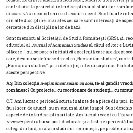
contribuție la proiectul interdisciplinar al studiilor române
discursivă a reconcilierii cu trecutul recent. Sunt foarte inter
din alte discipline, mai ales cei care sunt interesați de asp
cercetare din disciplina lor de bază.
Sunt membru al Societății de Studii Românești (SRS), și, rece
editorial al
Journal of Romanian Studies
al cărui editor e Lavi
plăcere – mi se pare o inițiativă excelentă care are drept sc
care, deși nu se definesc direct ca „Romanian studies”, contri
„Romanian studies”, prin definiție, interdisciplinar. Psiholo
aceste perspective.
A.Ș. Din colecția
n-ați mâncat salam cu soia,
te-ai gândit vreod
românesc? Cu proiecte… cu coordonare de studenți… cu cursur
C.T. Am lucrat o perioadă scurtă înainte de a pleca din țară, î
fiu sincer, de atunci, nu m-am mai uitat înapoi. Sunt deschis 
aspecte de interdisciplinaritate. Am lucrat recent cu Univer
reviewer
pentru burse post-doctorale și a fost o experiență fo
colegi din țară, în afara studiilor românești, pe problematic