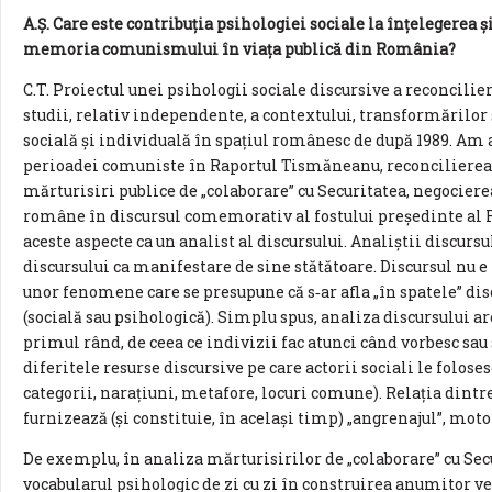
A.Ș. Care este contribuția psihologiei sociale la înțelegerea ș
memoria comunismului în viața publică din România?
C.T. Proiectul unei psihologii sociale discursive a reconcilie
studii, relativ independente, a contextului, transformărilor
socială și individuală în spațiul românesc de după 1989. Am 
perioadei comuniste în Raportul Tismăneanu, reconcilierea 
mărturisiri publice de „colaborare” cu Securitatea, negocier
române în discursul comemorativ al fostului președinte al 
aceste aspecte ca un analist al discursului. Analiștii discursu
discursului ca manifestare de sine stătătoare. Discursul nu e 
unor fenomene care se presupune că s‐ar afla „în spatele” discu
(socială sau psihologică). Simplu spus, analiza discursului ar
primul rând, de ceea ce indivizii fac atunci când vorbesc sau s
diferitele resurse discursive pe care actorii sociali le folose
categorii, narațiuni, metafore, locuri comune). Relația dintre
furnizează (și constituie, în același timp) „angrenajul”, motor
De exemplu, în analiza mărturisirilor de „colaborare” cu Secu
vocabularul psihologic de zi cu zi în construirea anumitor ve