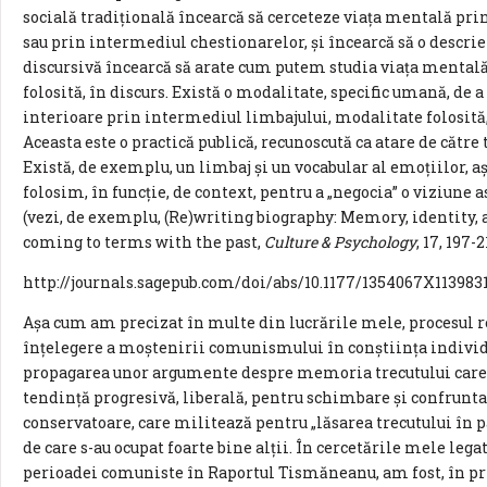
socială tradițională încearcă să cerceteze viața mentală p
sau prin intermediul chestionarelor, și încearcă să o descrie
discursivă încearcă să arate cum putem studia viața mentală 
folosită, în discurs. Există o modalitate, specific umană, de
interioare prin intermediul limbajului, modalitate folosită, 
Aceasta este o practică publică, recunoscută ca atare de către
Există, de exemplu, un limbaj și un vocabular al emoțiilor, aș
folosim, în funcție, de context, pentru a „negocia” o viziune 
(vezi, de exemplu, (Re)writing biography: Memory, identity, 
coming to terms with the past,
Culture & Psychology
, 17, 197-2
http://journals.sagepub.com/doi/abs/10.1177/1354067X1139831
Așa cum am precizat în multe din lucrările mele, procesul re
înțelegere a moştenirii comunismului în conștiința individu
propagarea unor argumente despre memoria trecutului care, î
tendință progresivă, liberală, pentru schimbare şi confruntar
conservatoare, care militează pentru „lăsarea trecutului în pac
de care s-au ocupat foarte bine alții. În cercetările mele lega
perioadei comuniste în Raportul Tismăneanu, am fost, în pr