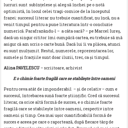
lucruri sunt subînțelese și aleg să închei pe o notă
optimistă, în locul celei tragi-comice de la începutul
frazei: succesul literar nu trebuie cuantificat, nu încă, nu a
venit timpul pentru a pune literatura într-o concluzie
numerică. Parafrazându-l – a câta oară? – pe Marcel Iureș,
dacă un singur cititor îmi cumpără cartea, eu trebuie să mă
asigur că am scris o carte bună. Dacă lui îi va plăcea, atunci
eu sunt mulțumit. Restul, numerele, reprezentarea lor,
sumele și fracțiile sunt doar iluzii, trec, ca și timpul.
Alina PAVELESCU
– scriitoare, arhivist
E o chimie foarte fragilă care se stabilește între oameni
Pentru ceva atât de imponderabil – și de relativ – cum e
succesul, întrebarea sună foarte științific. Cred că succesul
literar, ca orice altă formă de succes, e o chimie foarte
fragilă care se stabilește între oameni, respectiv intre
oameni și timp. Cea mai ușor cuantificabilă formă de
succes e aceea pe care o raportează, după fiecare târg de