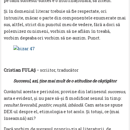
pe când succesul-succes e o multinaţională, să zicem.
Şi în domeniul literar trebuie să fie respectate, ori
întrunite, măcar o parte din componentele enumerate mai
sus, altfel, strict din punctul meu de vedere, fără a dori să
polemizez cu nimeni, vorbim să ne aflăm în treabă,
vorbim degeaba ori vorbim să ne-auzim. Punct.
Cristian FULAȘ
– scriitor, traducător
Succesul, azi, ține mai mult de o atitudine de câștigător
Cuvântul acesta e periculos; provine din latinescul
succesus
,
asta e evident, și nu pare să-și fi modificat sensul în timp:
rezultat favorabil, pozitiv; reușită, izbândă.
Cam asta ne spune
DEX-ul despre el, etimologia e tot acolo. Și totuși, ce (mai
înseamnă) azi?
Dacă vorbim de succesul propriu-zis al literaturii, de