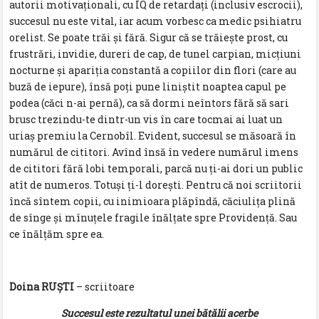
autorii motivaționali, cu IQ de retardați (inclusiv escrocii),
succesul nu este vital, iar acum vorbesc ca medic psihiatru
orelist. Se poate trăi și fără. Sigur că se trăiește prost, cu
frustrări, invidie, dureri de cap, de tunel carpian, micțiuni
nocturne și apariția constantă a copiilor din flori (care au
buză de iepure), însă poți pune liniștit noaptea capul pe
podea (căci n-ai pernă), ca să dormi neîntors fără să sari
brusc trezindu-te dintr-un vis în care tocmai ai luat un
uriaș premiu la Cernobîl. Evident, succesul se măsoară în
numărul de cititori. Avînd însă în vedere numărul imens
de cititori fără lobi temporali, parcă nu ți-ai dori un public
atît de numeros. Totuși ți-l dorești. Pentru că noi scriitorii
încă sîntem copii, cu inimioara plăpîndă, căciulița plină
de sînge și mînuțele fragile înălțate spre Providență. Sau
ce înălțăm spre ea.
Doina RUȘTI
– scriitoare
Succesul este rezultatul unei bătălii acerbe