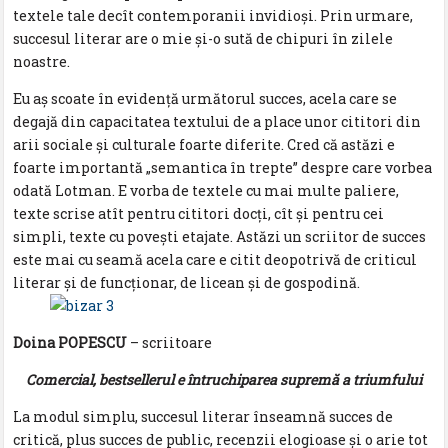
textele tale decît contemporanii invidioşi. Prin urmare,
succesul literar are o mie şi-o sută de chipuri în zilele
noastre.
Eu aş scoate în evidenţă următorul succes, acela care se
degajă din capacitatea textului de a place unor cititori din
arii sociale şi culturale foarte diferite. Cred că astăzi e
foarte importantă „semantica în trepte” despre care vorbea
odată Lotman. E vorba de textele cu mai multe paliere,
texte scrise atît pentru cititori docţi, cît şi pentru cei
simpli, texte cu poveşti etajate. Astăzi un scriitor de succes
este mai cu seamă acela care e citit deopotrivă de criticul
literar şi de funcţionar, de licean şi de gospodină.
Doina POPESCU
– scriitoare
Comercial, bestsellerul e întruchiparea supremă a triumfului
La modul simplu, succesul literar înseamnă succes de
critică, plus succes de public, recenzii elogioase și o arie tot