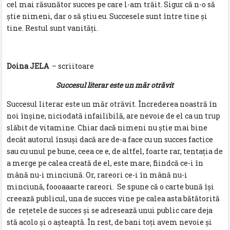
cel mai răsunător succes pe care l-am trăit. Sigur că n-o să
știe nimeni, dar o să știu eu. Succesele sunt între tine și
tine. Restul sunt vanități.
Doina JELA
– scriitoare
Succesul literar este un măr otrăvit
Succesul literar este un măr otrăvit. Încrederea noastră în
noi înșine, niciodată infailibilă, are nevoie de el ca un trup
slăbit de vitamine. Chiar dacă nimeni nu știe mai bine
decât autorul însuși dacă are de-a face cu un succes factice
sau cu unul pe bune, ceea ce e, de altfel, foarte rar, tentația de
a merge pe calea creată de el, este mare, fiindcă ce-i în
mână nu-i minciună. Or, rareori ce-i în mână nu-i
minciună, foooaaarte rareori. Se spune că o carte bună își
creează publicul, una de succes vine pe calea asta bătătorită
de rețetele de succes și se adresează unui public care deja
stă acolo și o așteaptă. În rest, de bani toți avem nevoie și