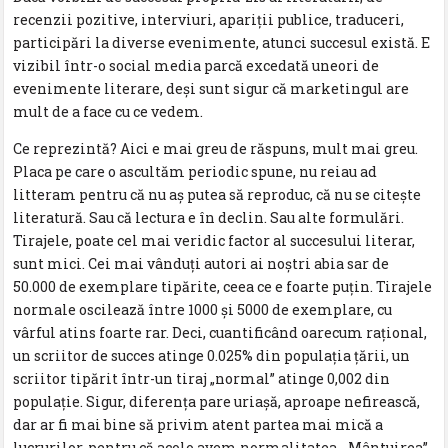
recenzii pozitive, interviuri, apariții publice, traduceri,
participări la diverse evenimente, atunci succesul există. E
vizibil într-o social media parcă excedată uneori de
evenimente literare, deși sunt sigur că marketingul are
mult de a face cu ce vedem.
Ce reprezintă? Aici e mai greu de răspuns, mult mai greu.
Placa pe care o ascultăm periodic spune, nu reiau ad
litteram pentru că nu aș putea să reproduc, că nu se citește
literatură. Sau că lectura e în declin. Sau alte formulări.
Tirajele, poate cel mai veridic factor al succesului literar,
sunt mici. Cei mai vânduți autori ai noștri abia sar de
50.000 de exemplare tipărite, ceea ce e foarte puțin. Tirajele
normale oscilează între 1000 și 5000 de exemplare, cu
vârful atins foarte rar. Deci, cuantificând oarecum rațional,
un scriitor de succes atinge 0.025% din populația țării, un
scriitor tipărit într-un tiraj „normal” atinge 0,002 din
populație. Sigur, diferența pare uriașă, aproape nefirească,
dar ar fi mai bine să privim atent partea mai mică a
lucrurilor, pentru că acolo avem normalitatea. „Mântuirea”,