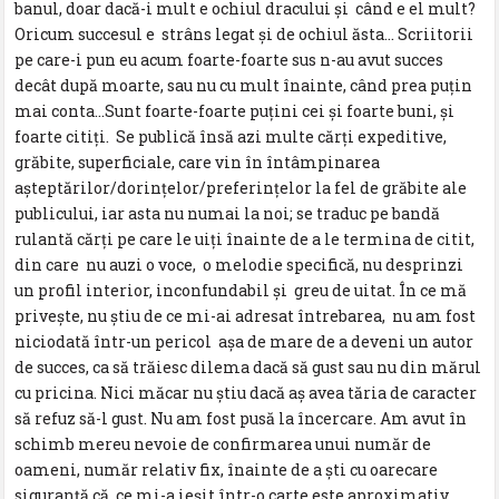
banul, doar dacă-i mult e ochiul dracului și când e el mult?
Oricum succesul e strâns legat și de ochiul ăsta… Scriitorii
pe care-i pun eu acum foarte-foarte sus n-au avut succes
decât după moarte, sau nu cu mult înainte, când prea puțin
mai conta…Sunt foarte-foarte puțini cei și foarte buni, și
foarte citiți. Se publică însă azi multe cărți expeditive,
grăbite, superficiale, care vin în întâmpinarea
așteptărilor/dorințelor/preferințelor la fel de grăbite ale
publicului, iar asta nu numai la noi; se traduc pe bandă
rulantă cărți pe care le uiți înainte de a le termina de citit,
din care nu auzi o voce, o melodie specifică, nu desprinzi
un profil interior, inconfundabil și greu de uitat. În ce mă
privește, nu știu de ce mi-ai adresat întrebarea, nu am fost
niciodată într-un pericol așa de mare de a deveni un autor
de succes, ca să trăiesc dilema dacă să gust sau nu din mărul
cu pricina. Nici măcar nu știu dacă aș avea tăria de caracter
să refuz să-l gust. Nu am fost pusă la încercare. Am avut în
schimb mereu nevoie de confirmarea unui număr de
oameni, număr relativ fix, înainte de a ști cu oarecare
siguranță că ce mi-a ieșit într-o carte este aproximativ