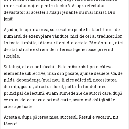
interesului nației pentru lectură. Asupra efectului
devastator al acestei situații jenante nu mai insist. Din
jenă!
Așadar, în opinia mea, succesul nu poate fi stabilit nici de
numărul de exemplare vândute, nici de cel al traducerilor
în toate limbile, idiomurile și dialectele Pământului, nici
de statisticile extrem de interesat-generoase privind
tirajele.
Și totuși, el e cuantificabil. Este măsurabil prin câteva
elemente subiective, însă din păcate, ajunse desuete. Ca, de
pildă, dependența (mai nou, îi zice adicție!), necesitatea,
dorința, gustul, atracția, dorul, pofta. În fondul meu
principal de lectură, eu am sumedenie de autori care, după
ce m-au delectat cu o primă carte, acum mă obligă să le
citesc pe toate.
Acesta e, după părerea mea, succesul. Restul e vacarm, nu
tăcere!