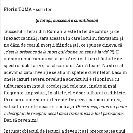
Florin TOMA
– scriitor
Și totuși, succesul e cuantificabil
Succesul literar din România este la fel de confuz și de
inexact ca însăși țara aceasta în care locuim, fantazăm și
ne dăm de ceasul morții (fiindcă știi ce spunea cineva, că
„
c’est la présence de la mort qui donne un sens à la vie
” ?!). E
aidoma unui comunicat al oricărei instituții bântuite de
spectrul dubitativ și al absurdului. Adică toate!..Nu știi cât
adevăr și câtă invenție se află în spatele cuvintelor. Dacă în
unele cazuri severe, revelația adevărului e sinonimă cu
tulburarea mintală, cocoloșind cele mai înalte și mai
flagrante imposturi, în altele, el e doar tulburat cu dibăcie.
Prin omisiune și interferențe. De aceea, paradoxul meu,
valabil în zilele noastre, sună așa:
Orice mesaj emis nu poate
fi decriptat de receptor decât dacă transmisia a fost parazitată.
..
Dar, să revenim!
Întrucât obiectul de lectură a devenit azi preocuparea unui