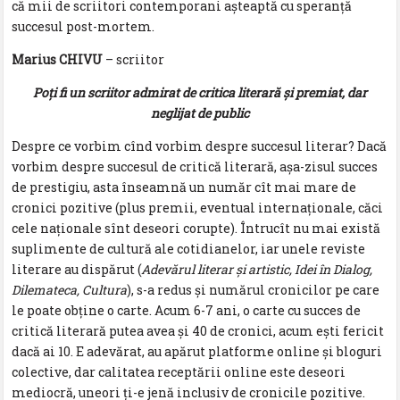
că mii de scriitori contemporani așteaptă cu speranță
succesul post-mortem.
Marius CHIVU
– scriitor
Poţi fi un scriitor admirat de critica literară şi premiat, dar
neglijat de public
Despre ce vorbim cînd vorbim despre succesul literar? Dacă
vorbim despre succesul de critică literară, aşa-zisul succes
de prestigiu, asta înseamnă un număr cît mai mare de
cronici pozitive (plus premii, eventual internaţionale, căci
cele naţionale sînt deseori corupte). Întrucît nu mai există
suplimente de cultură ale cotidianelor, iar unele reviste
literare au dispărut (
Adevărul literar şi artistic, Idei în Dialog,
Dilemateca, Cultura
), s-a redus şi numărul cronicilor pe care
le poate obţine o carte. Acum 6-7 ani, o carte cu succes de
critică literară putea avea şi 40 de cronici, acum eşti fericit
dacă ai 10. E adevărat, au apărut platforme online şi bloguri
colective, dar calitatea receptării online este deseori
mediocră, uneori ţi-e jenă inclusiv de cronicile pozitive.