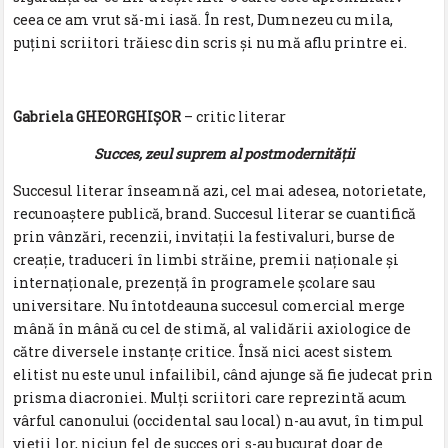
ceea ce am vrut să-mi iasă. În rest, Dumnezeu cu mila,
puțini scriitori trăiesc din scris și nu mă aflu printre ei.
Gabriela GHEORGHIȘOR
– critic literar
Succes, zeul suprem al postmodernității
Succesul literar înseamnă azi, cel mai adesea, notorietate,
recunoaștere publică, brand. Succesul literar se cuantifică
prin vânzări, recenzii, invitații la festivaluri, burse de
creație, traduceri în limbi străine, premii naționale și
internaționale, prezență în programele școlare sau
universitare. Nu întotdeauna succesul comercial merge
mână în mână cu cel de stimă, al validării axiologice de
către diversele instanțe critice. Însă nici acest sistem
elitist nu este unul infailibil, când ajunge să fie judecat prin
prisma diacroniei. Mulți scriitori care reprezintă acum
vârful canonului (occidental sau local) n-au avut, în timpul
vieții lor, niciun fel de succes ori s-au bucurat doar de