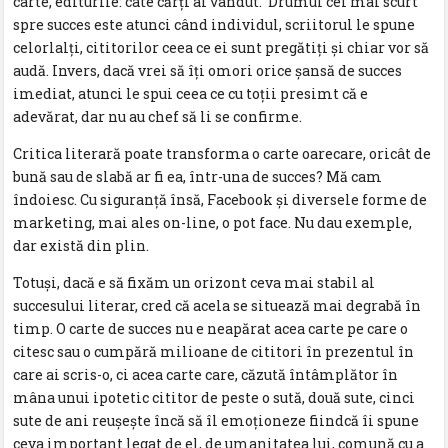
carte, editurile: câte cărți ai vândut. Drumul cel mai scurt
spre succes este atunci când individul, scriitorul le spune
celorlalți, cititorilor ceea ce ei sunt pregătiți și chiar vor să
audă. Invers, dacă vrei să îți omori orice șansă de succes
imediat, atunci le spui ceea ce cu toții presimt că e
adevărat, dar nu au chef să li se confirme.
Critica literară poate transforma o carte oarecare, oricât de
bună sau de slabă ar fi ea, într-una de succes? Mă cam
îndoiesc. Cu siguranță însă, Facebook și diversele forme de
marketing, mai ales on-line, o pot face. Nu dau exemple,
dar există din plin.
Totuși, dacă e să fixăm un orizont ceva mai stabil al
succesului literar, cred că acela se situează mai degrabă în
timp. O carte de succes nu e neapărat acea carte pe care o
citesc sau o cumpără milioane de cititori în prezentul în
care ai scris-o, ci acea carte care, căzută întâmplător în
mâna unui ipotetic cititor de peste o sută, două sute, cinci
sute de ani reușește încă să îl emoționeze fiindcă îi spune
ceva important legat de el, de umanitatea lui, comună cu a