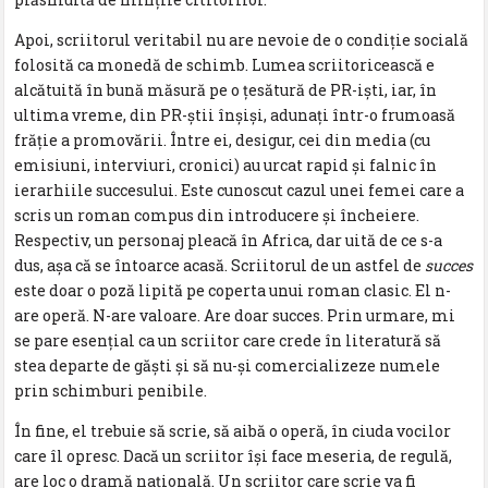
Apoi, scriitorul veritabil nu are nevoie de o condiție socială
folosită ca monedă de schimb. Lumea scriitoricească e
alcătuită în bună măsură pe o țesătură de PR-iști, iar, în
ultima vreme, din PR-știi înșiși, adunați într-o frumoasă
frăție a promovării. Între ei, desigur, cei din media (cu
emisiuni, interviuri, cronici) au urcat rapid și falnic în
ierarhiile succesului. Este cunoscut cazul unei femei care a
scris un roman compus din introducere și încheiere.
Respectiv, un personaj pleacă în Africa, dar uită de ce s-a
dus, așa că se întoarce acasă. Scriitorul de un astfel de
succes
este doar o poză lipită pe coperta unui roman clasic. El n-
are operă. N-are valoare. Are doar succes. Prin urmare, mi
se pare esențial ca un scriitor care crede în literatură să
stea departe de găști și să nu-și comercializeze numele
prin schimburi penibile.
În fine, el trebuie să scrie, să aibă o operă, în ciuda vocilor
care îl opresc. Dacă un scriitor își face meseria, de regulă,
are loc o dramă națională. Un scriitor care scrie va fi