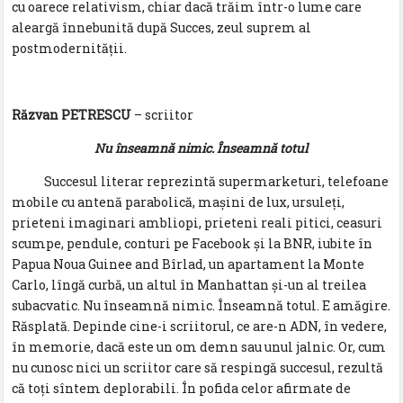
cu oarece relativism, chiar dacă trăim într-o lume care
aleargă înnebunită după Succes, zeul suprem al
postmodernității.
Răzvan PETRESCU
– scriitor
Nu înseamnă nimic. Înseamnă totul
Succesul literar reprezintă supermarketuri, telefoane
mobile cu antenă parabolică, mașini de lux, ursuleți,
prieteni imaginari ambliopi, prieteni reali pitici, ceasuri
scumpe, pendule, conturi pe Facebook și la BNR, iubite în
Papua Noua Guinee and Bîrlad, un apartament la Monte
Carlo, lîngă curbă, un altul în Manhattan și-un al treilea
subacvatic. Nu înseamnă nimic. Înseamnă totul. E amăgire.
Răsplată. Depinde cine-i scriitorul, ce are-n ADN, în vedere,
în memorie, dacă este un om demn sau unul jalnic. Or, cum
nu cunosc nici un scriitor care să respingă succesul, rezultă
că toți sîntem deplorabili. În pofida celor afirmate de