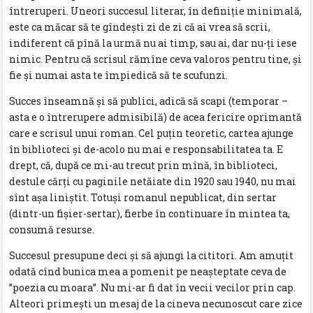
întreruperi. Uneori succesul literar, în definiție minimală,
este ca măcar să te gîndești zi de zi că ai vrea să scrii,
indiferent că pînă la urmă nu ai timp, sau ai, dar nu-ți iese
nimic. Pentru că scrisul rămîne ceva valoros pentru tine, și
fie și numai asta te împiedică să te scufunzi.
Succes înseamnă și să publici, adică să scapi (temporar –
asta e o întrerupere admisibilă) de acea fericire oprimantă
care e scrisul unui roman. Cel puțin teoretic, cartea ajunge
în biblioteci și de-acolo nu mai e responsabilitatea ta. E
drept, că, după ce mi-au trecut prin mînă, în biblioteci,
destule cărți cu paginile netăiate din 1920 sau 1940, nu mai
sînt așa liniștit. Totuși romanul nepublicat, din sertar
(dintr-un fișier-sertar), fierbe în continuare în mintea ta,
consumă resurse.
Succesul presupune deci și să ajungi la cititori. Am amuțit
odată cînd bunica mea a pomenit pe neașteptate ceva de
”poezia cu moara”. Nu mi-ar fi dat în vecii vecilor prin cap.
Alteori primești un mesaj de la cineva necunoscut care zice