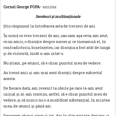
Cornel George POPA
– scriitor
Sereleuri și multinaționale
Ştiu răspunsul la întrebarea asta de treizeci de ani.
În urmă cu vreo treizeci de ani, sau cam așa ceva, am avut,
cu un amic, o discuţie despre succes şi ce înseamnă el, în
contradictoriu, bineînţeles, iar discuţia a fost atât de lungă
şi de violentă, încât n-am uitat-o.
Nu ştiam, pe-atunci, că e chiar punctul meu de vedere.
Au trecut anii şi-am mai avut discuţii despre subiectul
acesta.
De fiecare dată, am revenit la ideile pe care le-am avut
iniţial şi m-am convins, astfel, că e chiar punctul meu de
vedere, şi că nimic nu s-a modificat substanţial, în mintea
mea, de-atunci şi până azi.
Spuneam atunci, spun şi azi, dar în alte cuvinte, desigur, şi