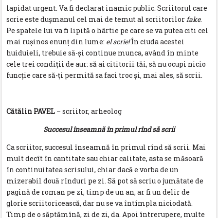
lapidat urgent. Va fi declarat inamic public. Scriitorul care
scrie este dușmanul cel mai de temut al scriitorilor
fake
.
Pe spatele lui va fi lipită o hârtie pe care se va putea citi cel
mai rușinos enunț din lume:
el scrie!
În ciuda acestei
huiduieli, trebuie să-și continue munca, având în minte
cele trei condiții de aur: să ai cititorii tăi, să nu ocupi nicio
funcție care să-ți permită sa faci troc și, mai ales, să scrii.
Cătălin PAVEL
– scriitor, arheolog
Succesul înseamnă în primul rînd să scrii
Ca scriitor, succesul înseamnă în primul rînd să scrii. Mai
mult decît în cantitate sau chiar calitate, asta se măsoară
în continuitatea scrisului, chiar dacă e vorba de un
mizerabil două rînduri pe zi. Să pot să scriu o jumătate de
pagină de roman pe zi, timp de un an, ar fi un delir de
glorie scriitoricească, dar nu se va întîmpla niciodată.
Timp de o săptămînă, zi de zi, da. Apoi întrerupere, multe