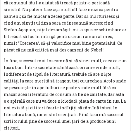
că romanul tău l-a ajutat să treacă printr-o perioadă
sinistră. Nu putem face așa mult cît face muzica pentru
oameni; să fie măcar a zecea parte. Dar să mărturisesc și
cînd am simțit ultima oară ce înseamnă succes: cînd
Ștefan Agopian, nițel dezamăgit, mi-a spus ce schimbare ar
fi trebuit să fac în intrigă pentru ca un roman al meu,
numit ”Trecerea”, să-și valorifice mai bine potențialul. Ce
păcat că nu mă critică mai des oameni de Nobel!
În fine, succesul mai înseamnă și să vinzi mult, ceea ce e un
lucru bun. Într-o societate sănătoasă, oricine vinde mult,
indiferent de tipul de literatură, trebuie că are niște
calități la care merită să tragem toți cu urechea. Acolo unde
se pescuiește în ape tulburi se poate vinde mult fără ca
măcar acea literatură de consum să fie de calitate, dar asta
e o spirală care nu va duce niciodată piața de carte în sus. La
noi există și cititori foarte îndîrjiți să rămînă totuși în
literatura bună, iar ei sînt esențiali. Pînă la urmă succesul
scriitorului ține de succesul unei țări de a produce buni
cititori.