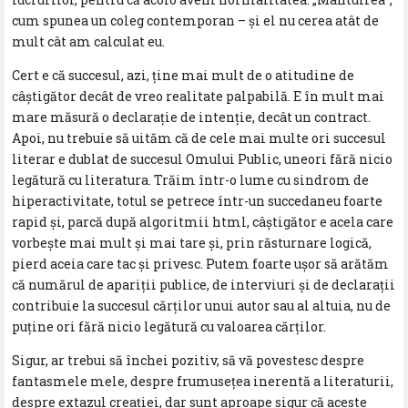
cum spunea un coleg contemporan – și el nu cerea atât de
mult cât am calculat eu.
Cert e că succesul, azi, ține mai mult de o atitudine de
câștigător decât de vreo realitate palpabilă. E în mult mai
mare măsură o declarație de intenție, decât un contract.
Apoi, nu trebuie să uităm că de cele mai multe ori succesul
literar e dublat de succesul Omului Public, uneori fără nicio
legătură cu literatura. Trăim într-o lume cu sindrom de
hiperactivitate, totul se petrece într-un succedaneu foarte
rapid și, parcă după algoritmii html, câștigător e acela care
vorbește mai mult și mai tare și, prin răsturnare logică,
pierd aceia care tac și privesc. Putem foarte ușor să arătăm
că numărul de apariții publice, de interviuri și de declarații
contribuie la succesul cărților unui autor sau al altuia, nu de
puține ori fără nicio legătură cu valoarea cărților.
Sigur, ar trebui să închei pozitiv, să vă povestesc despre
fantasmele mele, despre frumusețea inerentă a literaturii,
despre extazul creației, dar sunt aproape sigur că aceste