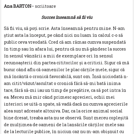
Ana BARTON
– scriitoare
Succes înseamnă să fii viu
Să fii viu, să poți scrie. Asta înseamnă pentru mine. N-am
știut asta la început, pe când nici nu luam în calcul c-o să
public ceva vreodată. Cred că am rămas cumva suspendată
în timp sau în afara lui, pentru că nu mă gândesc la succes
în sensul vânzării a mii de exemplare ori în sensul
recunoașterii din partea cititorilor și a criticii. Sigur că mă
bucur când aflu că oamenilor le plac cărțile mele, sigur că
mă încântă o cronică favorabilă, sunt om. Însă niciodată n-
am citit/văzut/ascultat o cronică fără să-mi bată inima
tare, fără să-mi iau un timp de pregătire, ca să pot intra în
ea. Mereu mă mir când primesc aprecieri, ochii mei
interiori se uită-n spate, să vadă dacă nu cumva aprecierile
alea sunt adresate altcuiva. Dar, ca la orice animal social
bine dresat, treaba asta nu se observă. Sunt mereu copleșită
de mulțimea de oameni de la lansările cărților mele sau
de la lecturile publice, în niciun caz nu m-am obișnuit cu