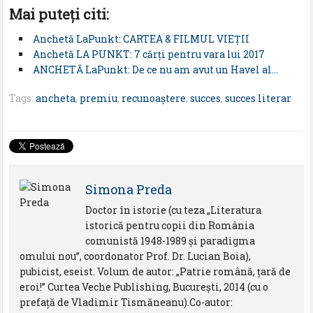
Mai puteţi citi:
Anchetă LaPunkt: CARTEA & FILMUL VIEŢII
Anchetă LA PUNKT: 7 cărți pentru vara lui 2017
ANCHETĂ LaPunkt: De ce nu am avut un Havel al…
Tags:
ancheta
,
premiu
,
recunoaștere
,
succes
,
succes literar
Simona Preda
Doctor în istorie (cu teza „Literatura
istorică pentru copii din România
comunistă 1948-1989 și paradigma
omului nou”, coordonator Prof. Dr. Lucian Boia),
pubicist, eseist. Volum de autor: „Patrie română, țară de
eroi!” Curtea Veche Publishing, București, 2014 (cu o
prefață de Vladimir Tismăneanu).Co-autor: