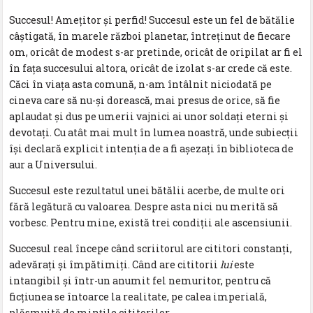
Succesul! Amețitor și perfid! Succesul este un fel de bătălie
câștigată, în marele război planetar, întreținut de fiecare
om, oricât de modest s-ar pretinde, oricât de oripilat ar fi el
în fața succesului altora, oricât de izolat s-ar crede că este.
Căci în viața asta comună, n-am întâlnit niciodată pe
cineva care să nu-și dorească, mai presus de orice, să fie
aplaudat și dus pe umerii vajnici ai unor soldați eterni și
devotați. Cu atât mai mult în lumea noastră, unde subiecții
își declară explicit intenția de a fi așezați în biblioteca de
aur a Universului.
Succesul este rezultatul unei bătălii acerbe, de multe ori
fără legătură cu valoarea. Despre asta nici nu merită să
vorbesc. Pentru mine, există trei condiții ale ascensiunii.
Succesul real începe când scriitorul are cititori constanți,
adevărați și împătimiți. Când are cititorii
lui
este
intangibil și într-un anumit fel nemuritor, pentru că
ficțiunea se întoarce la realitate, pe calea imperială,
plăsmuită de mințile cititorilor.