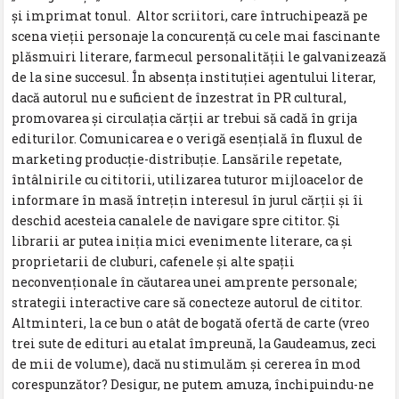
și imprimat tonul. Altor scriitori, care întruchipează pe
scena vieții personaje la concurență cu cele mai fascinante
plăsmuiri literare, farmecul personalității le galvanizează
de la sine succesul. În absența instituției agentului literar,
dacă autorul nu e suficient de înzestrat în PR cultural,
promovarea și circulația cărții ar trebui să cadă în grija
editurilor. Comunicarea e o verigă esențială în fluxul de
marketing producție-distribuție. Lansările repetate,
întâlnirile cu cititorii, utilizarea tuturor mijloacelor de
informare în masă întrețin interesul în jurul cărții și îi
deschid acesteia canalele de navigare spre cititor. Și
librarii ar putea iniția mici evenimente literare, ca și
proprietarii de cluburi, cafenele și alte spații
neconvenționale în căutarea unei amprente personale;
strategii interactive care să conecteze autorul de cititor.
Altminteri, la ce bun o atât de bogată ofertă de carte (vreo
trei sute de edituri au etalat împreună, la Gaudeamus, zeci
de mii de volume), dacă nu stimulăm și cererea în mod
corespunzător? Desigur, ne putem amuza, închipuindu-ne