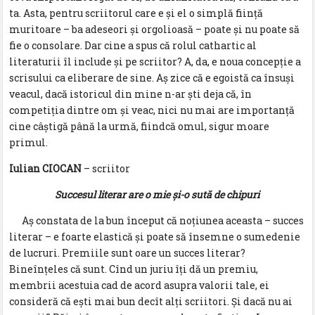
ta. Asta, pentru scriitorul care e și el o simplă ființă
muritoare – ba adeseori și orgolioasă – poate și nu poate să
fie o consolare. Dar cine a spus că rolul cathartic al
literaturii îl include și pe scriitor? A, da, e noua concepție a
scrisului ca eliberare de sine. Aș zice că e egoistă ca însuși
veacul, dacă istoricul din mine n-ar ști deja că, în
competiția dintre om și veac, nici nu mai are importanță
cine câștigă până la urmă, fiindcă omul, sigur moare
primul.
Iulian CIOCAN
– scriitor
Succesul literar are o mie şi-o sută de chipuri
Aș constata de la bun început că noţiunea aceasta – succes
literar – e foarte elastică şi poate să însemne o sumedenie
de lucruri. Premiile sunt oare un succes literar?
Bineînţeles că sunt. Cînd un juriu îţi dă un premiu,
membrii acestuia cad de acord asupra valorii tale, ei
consideră că eşti mai bun decît alţi scriitori. Şi dacă nu ai