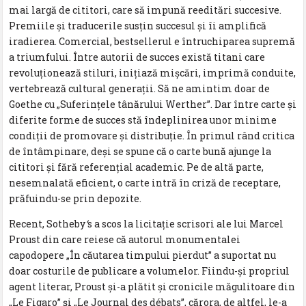
mai largă de cititori, care să impună reeditări succesive.
Premiile și traducerile susțin succesul și îi amplifică
iradierea. Comercial, bestsellerul e întruchiparea supremă
a triumfului. Între autorii de succes există titani care
revoluționează stiluri, inițiază mișcări, imprimă conduite,
vertebrează cultural generații. Să ne amintim doar de
Goethe cu „Suferințele tânărului Werther”. Dar între carte și
diferite forme de succes stă îndeplinirea unor minime
condiții de promovare și distribuție. În primul rând critica
de întâmpinare, deși se spune că o carte bună ajunge la
cititori și fără referențial academic. Pe de altă parte,
nesemnalată eficient, o carte intră în criză de receptare,
prăfuindu-se prin depozite.
Recent, Sotheby
‘
s a scos la licitație scrisori ale lui Marcel
Proust din care reiese că autorul monumentalei
capodopere „În căutarea timpului pierdut” a suportat nu
doar costurile de publicare a volumelor. Fiindu-și propriul
agent literar, Proust și-a plătit și cronicile măgulitoare din
„Le Figaro” și „Le Journal des débats”, cărora, de altfel, le-a