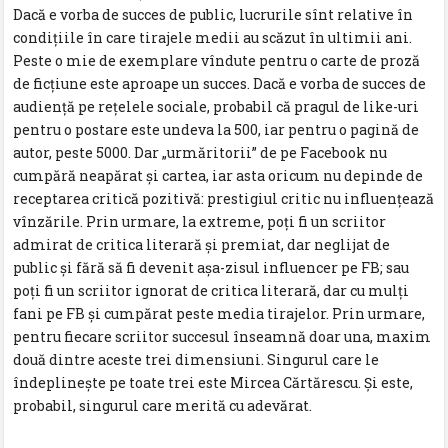
Dacă e vorba de succes de public, lucrurile sînt relative în
condiţiile în care tirajele medii au scăzut în ultimii ani.
Peste o mie de exemplare vîndute pentru o carte de proză
de ficţiune este aproape un succes. Dacă e vorba de succes de
audienţă pe reţelele sociale, probabil că pragul de like-uri
pentru o postare este undeva la 500, iar pentru o pagină de
autor, peste 5000. Dar „urmăritorii” de pe Facebook nu
cumpără neapărat şi cartea, iar asta oricum nu depinde de
receptarea critică pozitivă: prestigiul critic nu influenţează
vînzările. Prin urmare, la extreme, poţi fi un scriitor
admirat de critica literară şi premiat, dar neglijat de
public şi fără să fi devenit aşa-zisul influencer pe FB; sau
poţi fi un scriitor ignorat de critica literară, dar cu mulţi
fani pe FB şi cumpărat peste media tirajelor. Prin urmare,
pentru fiecare scriitor succesul înseamnă doar una, maxim
două dintre aceste trei dimensiuni. Singurul care le
îndeplineşte pe toate trei este Mircea Cărtărescu. Şi este,
probabil, singurul care merită cu adevărat.