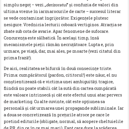
simplu negoț – vezi „
derizoratul
” și confuzia de valori din
ultima vreme în iarmarocurile de carte – succesul literar
se vede contaminat îngrijorător. Exigențele plutesc
nesigure. Vrednicia lecturii coboară vertiginos. Atracția se
zbate sub cota de avarie. Apar fenomene de sufocare.
Concurența este sălbatică. În același timp, însă
mecanismele pieții rămân necruțătoare. Lupta e, prin
urmare, pe viață, dar, mai ales, pe moarte (vezi citatul din
prima frază!).
De aici, realitatea se bifurcă în două consecințe triste.
Prima: cumpărătorul (pardon, cititorul!) este năuc, el nu
conștientizează că e victima unei ambiguități tragice,
fiindcă nu poate stabili cât la sută din cartea cumpărată
este valoare intrinsecă și cât este efectul unui atac pervers
de marketing. Cu alte cuvinte, cât este opțiunea sa
personală și cât urmarea unei propagande subliminale. Iar
a doua se concretizează în prețurile atroce pe care le
pretind editurile (obligate, normal, să acopere cheltuielile
de PR, din ce în ce mai mari). Fapt care duce la scăderea