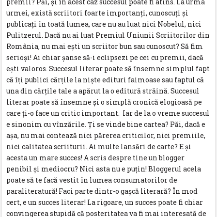
premii? Păi, şi în acest caz succesul poate fi atins. La urma
urmei, există scriitori foarte importanţi, cunoscuţi şi
publicaţi în toată lumea, care nu au luat nici Nobelul, nici
Pulitzerul. Dacă nu ai luat Premiul Uniunii Scriitorilor din
România, nu mai eşti un scriitor bun sau cunoscut? Să fim
serioşi! Ai chiar şanse să-i eclipsezi pe cei cu premii, dacă
eşti valoros. Succesul literar poate să însemne simplul fapt
că îţi publici cărţile la nişte edituri faimoase sau faptul că
una din cărţile tale a apărut la o editură străină. Succesul
literar poate să însemne şi o simplă cronică elogioasă pe
care ţi-o face un critic important. Iar de la o vreme succesul
e sinonim cu vînzările. Ţi se vinde bine cartea? Păi, dacă e
aşa, nu mai contează nici părerea criticilor, nici premiile,
nici calitatea scriiturii. Ai multe lansări de carte? E şi
acesta un mare succes! A scris despre tine un blogger
penibil şi mediocru? Nici asta nu e puţin! Bloggerul acela
poate să te facă vestit în lumea consumatorilor de
paraliteratură! Faci parte dintr-o gaşcă literară? În mod
cert, e un succes literar! La rigoare, un succes poate fi chiar
convingerea stupidă că posteritatea va fi mai interesată de