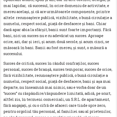
mai lapidar, că succesul, în orice domeniu de activitate, e
mereu acelaşi, şi că are următoarele componente, printre
altele: recunoaştere publică, vizibilitate, o bună circulaţie a
numelui, respect social, piaţă de desfacere şi bani. Chiar
dacă apar abia la sfârşit, banii sunt foarte importanţi. Fără
bani, nici un succes nu e cu adevărat un succes. Aproape
orice, azi, dar şi ieri, şi acum două secole, şi acum cinci, se
măsoară în bani. Banii au fost mereu, şi sunt, o măsură a
succesului.
Succes de critică, succes în rândul confraţilor, succes
personal, succes de branşă, succes temporar, succes de orice,
fără vizibilitate, recunoaştere publică, o bună circulaţie a
numelui, respect social, piaţă de desfacere, bani şi aşa mai
departe, nu înseamnă mai nimic, sau e vorba doar de un
“succes” cu răspândire/răspundere limitată, adică, pe scurt,
altfel zis, în termeni comerciali, un S.R.L. de apartament,
fără angajaţi, şi cu o cifră de afaceri care tinde spre zero,
pentru orgoliul tău personal, al familiei sau al prietenilor,