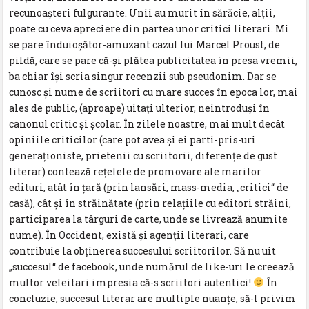
recunoașteri fulgurante. Unii au murit în sărăcie, alții,
poate cu ceva apreciere din partea unor critici literari. Mi
se pare înduioșător-amuzant cazul lui Marcel Proust, de
pildă, care se pare că-și plătea publicitatea în presa vremii,
ba chiar își scria singur recenzii sub pseudonim. Dar se
cunosc și nume de scriitori cu mare succes în epoca lor, mai
ales de public, (aproape) uitați ulterior, neintroduși în
canonul critic și școlar. În zilele noastre, mai mult decât
opiniile criticilor (care pot avea și ei parti-pris-uri
generaționiste, prietenii cu scriitorii, diferențe de gust
literar) contează rețelele de promovare ale marilor
edituri, atât în țară (prin lansări, mass-media, „critici“ de
casă), cât și în străinătate (prin relațiile cu editori străini,
participarea la târguri de carte, unde se livrează anumite
nume). În Occident, există și agenții literari, care
contribuie la obținerea succesului scriitorilor. Să nu uit
„succesul“ de facebook, unde numărul de like-uri le creează
multor veleitari impresia că-s scriitori autentici!
În
concluzie, succesul literar are multiple nuanțe, să-l privim