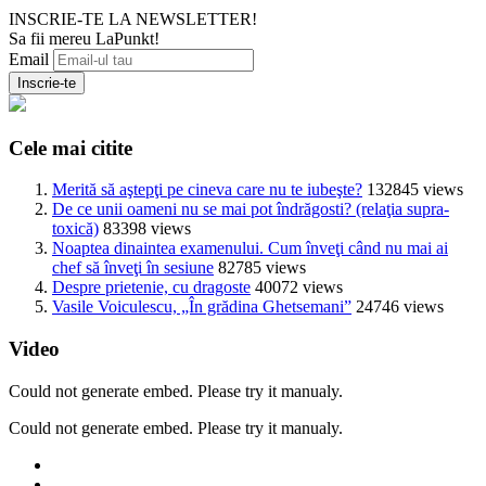
INSCRIE-TE LA NEWSLETTER!
Sa fii mereu LaPunkt!
Email
Cele mai citite
Merită să aştepţi pe cineva care nu te iubeşte?
132845 views
De ce unii oameni nu se mai pot îndrăgosti? (relaţia supra-
toxică)
83398 views
Noaptea dinaintea examenului. Cum înveţi când nu mai ai
chef să înveţi în sesiune
82785 views
Despre prietenie, cu dragoste
40072 views
Vasile Voiculescu, „În grădina Ghetsemani”
24746 views
Video
Could not generate embed. Please try it manualy.
Could not generate embed. Please try it manualy.