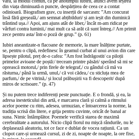
vara, la modul comun, ca pe anotimpul iubirii, atunci avem ieșirea
din viața diminuată-n puncte, despărțirea de ceea ce a contat
odinioară. Biografism grav, cu inserții de sarcasm: ”Am concurat
însă fără greșeală,/ am semnat abțibilduri/ și am ieșit din duminică
trântind ușa.// Apoi, am ajuns atât de liber,/ încât m-am ridicat pe
vârfuri contra luminii,/ mai mult ca să arăt că sunt întreg.// Am primit
zece pentru asta/ într-o poză de grup.” (p. 61)
Iubiri aneantizate-n flacoane de memorie, la mare înălțime purtate,
se, pentru o clipă, redefinesc în geamul curbat al unui avion din care
lipsește pilotul, preț de-o cafea: ”Am fost îndrăgostit/ ca piloții
primelor avioane de poștă:/ treceam printre păsări/ sperând să mi se
oprească motorul,/ prin firele de telegraf,/ cu gândul că mă va
răsturna,/ până la urmă, unul,/ că voi cădea,/ cu sticluța mea de
parfum,/ de pe vitrină,/ și locul prăbușirii va fi descoperit/ după
miros de scrisoare.” (p. 47)
Și nu putem trece indiferenți peste punctuație. E o frondă, și ea, la
adresa inesteticului din artă, e marcarea clară și calmă a ritmului
acelor poeme cu ritm, adesea, urmuzian, e întoarcerea la norme, la
tradiția scrisă din litere, e grija pentru cuvinte, oricât de banal ar
suna. Nimic întâmplător. Poemele verifică starea de maximă
cerebralitate a autorului. Nicio clipă fiorul nu mișcă rândurile, nu le
deplasează aleatoriu, tot ce face e dublat de vocea rațiunii. Ca un
clopot care-și urmează cursul, zi de zi, noapte de noapte, la ore fixe,