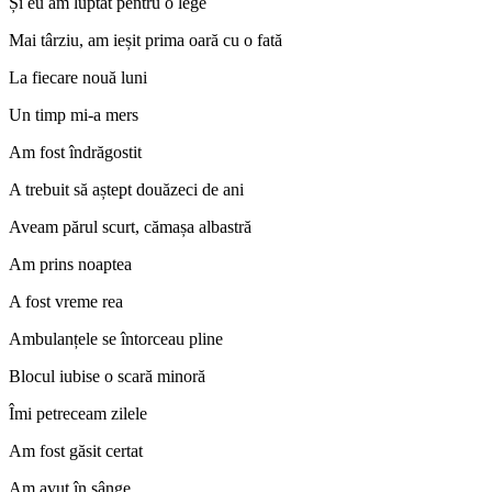
Și eu am luptat pentru o lege
Mai târziu, am ieșit prima oară cu o fată
La fiecare nouă luni
Un timp mi-a mers
Am fost îndrăgostit
A trebuit să aștept douăzeci de ani
Aveam părul scurt, cămașa albastră
Am prins noaptea
A fost vreme rea
Ambulanțele se întorceau pline
Blocul iubise o scară minoră
Îmi petreceam zilele
Am fost găsit certat
Am avut în sânge