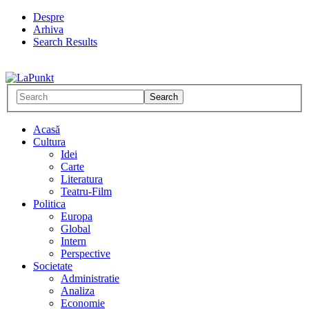
Despre
Arhiva
Search Results
Acasă
Cultura
Idei
Carte
Literatura
Teatru-Film
Politica
Europa
Global
Intern
Perspective
Societate
Administratie
Analiza
Economie