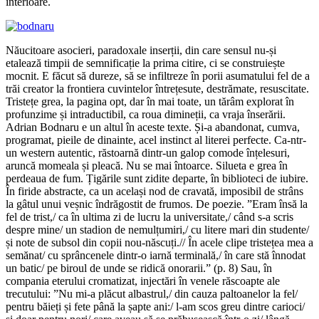
interioare.
Năucitoare asocieri, paradoxale inserții, din care sensul nu-și
etalează timpii de semnificație la prima citire, ci se construiește
mocnit. E făcut să dureze, să se infiltreze în porii asumatului fel de a
trăi creator la frontiera cuvintelor întrețesute, destrămate, resuscitate.
Tristețe grea, la pagina opt, dar în mai toate, un tărâm explorat în
profunzime și intraductibil, ca roua dimineții, ca vraja înserării.
Adrian Bodnaru e un altul în aceste texte. Și-a abandonat, cumva,
programat, pieile de dinainte, acel instinct al literei perfecte. Ca-ntr-
un western autentic, răstoarnă dintr-un galop comode înțelesuri,
aruncă momeala și pleacă. Nu se mai întoarce. Silueta e grea în
perdeaua de fum. Țigările sunt zidite departe, în biblioteci de iubire.
În firide abstracte, ca un același nod de cravată, imposibil de strâns
la gâtul unui veșnic îndrăgostit de frumos. De poezie. ”Eram însă la
fel de trist,/ ca în ultima zi de lucru la universitate,/ când s-a scris
despre mine/ un stadion de nemulțumiri,/ cu litere mari din studente/
și note de subsol din copii nou-născuți.// În acele clipe tristețea mea a
semănat/ cu sprâncenele dintr-o iarnă terminală,/ în care stă înnodat
un batic/ pe biroul de unde se ridică onorarii.” (p. 8) Sau, în
compania eterului cromatizat, injectări în venele răscoapte ale
trecutului: ”Nu mi-a plăcut albastrul,/ din cauza paltoanelor la fel/
pentru băieți și fete până la șapte ani:/ l-am scos greu dintre carioci/