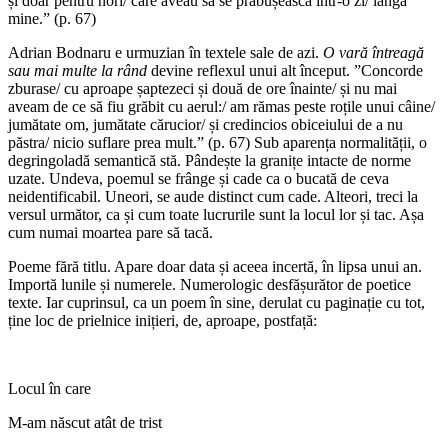
și doar pentru nori/ care aveau să se prăbușească într-o zi/ lângă
mine.” (p. 67)
Adrian Bodnaru e urmuzian în textele sale de azi.
O vară întreagă
sau mai multe la rând
devine reflexul unui alt început. ”Concorde
zburase/ cu aproape șaptezeci și două de ore înainte/ și nu mai
aveam de ce să fiu grăbit cu aerul:/ am rămas peste roțile unui câine/
jumătate om, jumătate cărucior/ și credincios obiceiului de a nu
păstra/ nicio suflare prea mult.” (p. 67) Sub aparența normalității, o
degringoladă semantică stă. Pândește la granițe intacte de norme
uzate. Undeva, poemul se frânge și cade ca o bucată de ceva
neidentificabil. Uneori, se aude distinct cum cade. Alteori, treci la
versul următor, ca și cum toate lucrurile sunt la locul lor și tac. Așa
cum numai moartea pare să tacă.
Poeme fără titlu. Apare doar data și aceea incertă, în lipsa unui an.
Importă lunile și numerele. Numerologic desfășurător de poetice
texte. Iar cuprinsul, ca un poem în sine, derulat cu paginație cu tot,
ține loc de prielnice inițieri, de, aproape, postfață:
Locul în care
M-am născut atât de trist