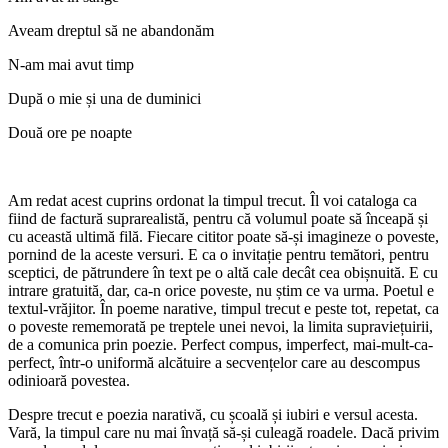
Aveam dreptul să ne abandonăm
N-am mai avut timp
După o mie și una de duminici
Două ore pe noapte
Am redat acest cuprins ordonat la timpul trecut. Îl voi cataloga ca
fiind de factură suprarealistă, pentru că volumul poate să înceapă și
cu această ultimă filă. Fiecare cititor poate să-și imagineze o poveste,
pornind de la aceste versuri. E ca o invitație pentru temători, pentru
sceptici, de pătrundere în text pe o altă cale decât cea obișnuită. E cu
intrare gratuită, dar, ca-n orice poveste, nu știm ce va urma. Poetul e
textul-vrăjitor. În poeme narative, timpul trecut e peste tot, repetat, ca
o poveste rememorată pe treptele unei nevoi, la limita supraviețuirii,
de a comunica prin poezie. Perfect compus, imperfect, mai-mult-ca-
perfect, într-o uniformă alcătuire a secvențelor care au descompus
odinioară povestea.
Despre trecut e poezia narativă, cu școală și iubiri e versul acesta.
Vară, la timpul care nu mai învață să-și culeagă roadele. Dacă privim