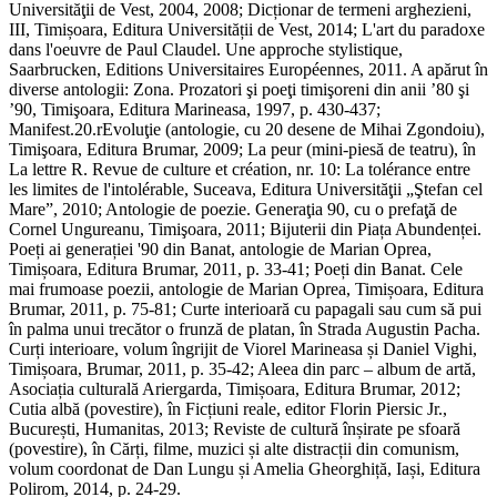
Universităţii de Vest, 2004, 2008; Dicționar de termeni arghezieni,
III, Timișoara, Editura Universității de Vest, 2014; L'art du paradoxe
dans l'oeuvre de Paul Claudel. Une approche stylistique,
Saarbrucken, Editions Universitaires Européennes, 2011. A apărut în
diverse antologii: Zona. Prozatori şi poeţi timişoreni din anii ’80 şi
’90, Timişoara, Editura Marineasa, 1997, p. 430-437;
Manifest.20.rEvoluţie (antologie, cu 20 desene de Mihai Zgondoiu),
Timişoara, Editura Brumar, 2009; La peur (mini-piesă de teatru), în
La lettre R. Revue de culture et création, nr. 10: La tolérance entre
les limites de l'intolérable, Suceava, Editura Universităţii „Ştefan cel
Mare”, 2010; Antologie de poezie. Generaţia 90, cu o prefaţă de
Cornel Ungureanu, Timişoara, 2011; Bijuterii din Piața Abundenței.
Poeți ai generației '90 din Banat, antologie de Marian Oprea,
Timișoara, Editura Brumar, 2011, p. 33-41; Poeți din Banat. Cele
mai frumoase poezii, antologie de Marian Oprea, Timișoara, Editura
Brumar, 2011, p. 75-81; Curte interioară cu papagali sau cum să pui
în palma unui trecător o frunză de platan, în Strada Augustin Pacha.
Curți interioare, volum îngrijit de Viorel Marineasa și Daniel Vighi,
Timișoara, Brumar, 2011, p. 35-42; Aleea din parc – album de artă,
Asociația culturală Ariergarda, Timișoara, Editura Brumar, 2012;
Cutia albă (povestire), în Ficțiuni reale, editor Florin Piersic Jr.,
București, Humanitas, 2013; Reviste de cultură înșirate pe sfoară
(povestire), în Cărți, filme, muzici și alte distracții din comunism,
volum coordonat de Dan Lungu și Amelia Gheorghiță, Iași, Editura
Polirom, 2014, p. 24-29.