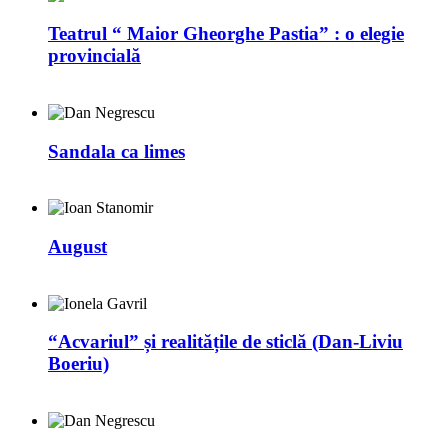
Teatrul “ Maior Gheorghe Pastia” : o elegie
provincială
Sandala ca limes
August
“Acvariul” și realitățile de sticlă (Dan-Liviu
Boeriu)