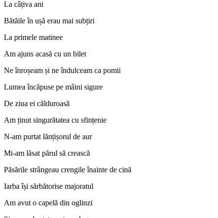
La câțiva ani
Bătăile în ușă erau mai subțiri
La primele matinee
Am ajuns acasă cu un bilet
Ne înroșeam și ne îndulceam ca pomii
Lumea încăpuse pe mâini sigure
De ziua ei călduroasă
Am ținut singurătatea cu sfințenie
N-am purtat lănțișorul de aur
Mi-am lăsat părul să crească
Păsările strângeau crengile înainte de cină
Iarba își sărbătorise majoratul
Am avut o capelă din oglinzi