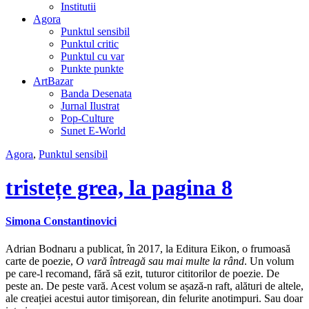
Institutii
Agora
Punktul sensibil
Punktul critic
Punktul cu var
Punkte punkte
ArtBazar
Banda Desenata
Jurnal Ilustrat
Pop-Culture
Sunet E-World
Agora
,
Punktul sensibil
tristețe grea, la pagina 8
Simona Constantinovici
Adrian Bodnaru a publicat, în 2017, la Editura Eikon, o frumoasă
carte de poezie,
O vară întreagă sau mai multe la rând
. Un volum
pe care-l recomand, fără să ezit, tuturor cititorilor de poezie. De
peste an. De peste vară. Acest volum se așază-n raft, alături de altele,
ale creației acestui autor timișorean, din felurite anotimpuri. Sau doar