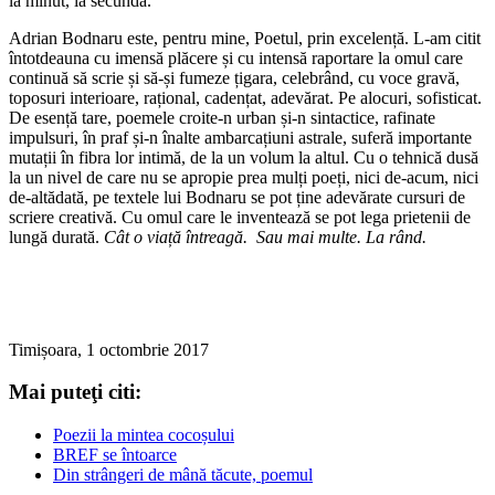
la minut, la secundă.
Adrian Bodnaru este, pentru mine, Poetul, prin excelență. L-am citit
întotdeauna cu imensă plăcere și cu intensă raportare la omul care
continuă să scrie și să-și fumeze țigara, celebrând, cu voce gravă,
toposuri interioare, rațional, cadențat, adevărat. Pe alocuri, sofisticat.
De esență tare, poemele croite-n urban și-n sintactice, rafinate
impulsuri, în praf și-n înalte ambarcațiuni astrale, suferă importante
mutații în fibra lor intimă, de la un volum la altul. Cu o tehnică dusă
la un nivel de care nu se apropie prea mulți poeți, nici de-acum, nici
de-altădată, pe textele lui Bodnaru se pot ține adevărate cursuri de
scriere creativă. Cu omul care le inventează se pot lega prietenii de
lungă durată.
Cât o viață întreagă. Sau mai multe. La rând.
Timișoara, 1 octombrie 2017
Mai puteţi citi:
Poezii la mintea cocoșului
BREF se întoarce
Din strângeri de mână tăcute, poemul